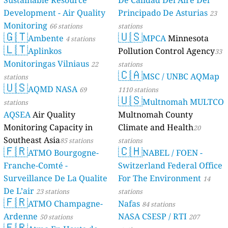
Sustainable Resource
De Calidad Del Aire Del
Development - Air Quality
Principado De Asturias
23
Monitoring
66 stations
stations
🇬🇹
🇺🇸
Ambente
MPCA
Minnesota
4 stations
🇱🇹
Aplinkos
Pollution Control Agency
33
Monitoringas Vilniaus
22
stations
🇨🇦
MSC / UNBC AQMap
stations
🇺🇸
AQMD NASA
69
1110 stations
🇺🇸
Multnomah MULTCO
stations
AQSEA
Air Quality
Multnomah County
Monitoring Capacity in
Climate and Health
20
Southeast Asia
85 stations
stations
🇫🇷
🇨🇭
ATMO Bourgogne-
NABEL / FOEN -
Franche-Comté -
Switzerland Federal Office
Surveillance De La Qualite
For The Environment
14
De L’air
23 stations
stations
🇫🇷
ATMO Champagne-
Nafas
84 stations
Ardenne
NASA CSESP / RTI
50 stations
207
🇫🇷