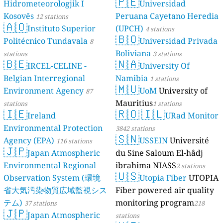
🇵🇪
Hidrometeorologjik I
Universidad
Kosovës
Peruana Cayetano Heredia
12 stations
🇦🇴
Instituto Superior
(UPCH)
4 stations
🇧🇴
Politécnico Tundavala
Universidad Privada
8
Boliviana
stations
3 stations
🇧🇪
🇳🇦
IRCEL-CELINE -
University Of
Belgian Interregional
Namibia
1 stations
🇲🇺
Environment Agency
UoM
University of
87
Mauritius
stations
1 stations
🇮🇪
🇷🇴
🇮🇱
Ireland
URad Monitor
Environmental Protection
3842 stations
🇸🇳
Agency (EPA)
USSEIN
Université
116 stations
🇯🇵
Japan Atmospheric
du Sine Saloum El-hâdj
Environmental Regional
ibrahima NIASS
2 stations
🇺🇸
Observation System (環境
Utopia Fiber
UTOPIA
省大気汚染物質広域監視シス
Fiber powered air quality
テム)
monitoring program
37 stations
218
🇯🇵
Japan Atmospheric
stations