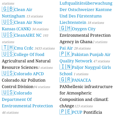
Luftqualitätsüberwachung
stations
🇬🇧
Clean Air
Der Ostschweizer Kantone
Nottingham
Und Des Fürstentums
13 stations
🇺🇸
Clean Air Now
Liechtenstein
18 stations
🇬🇭
Kansas (CANK)
Oxygen City
34 stations
🇺🇸
CleanAIRE NC
Environmental Protection
193
Agency in Ghana
stations
2 stations
🇹🇭
Cmu Ccdc
Pai Air
3433 stations
28 stations
🇺🇸
🇵🇰
College Of Food
Pakistan Punjab Air
Agricultural and Natural
Quality Network
47 stations
🇮🇳
Resource Sciences
Paljor Naygyal Girls
1 stations
🇺🇸
Colorado APCD
School
1 stations
🇬🇷
Colorado Air Pollution
PANACEA
Control Division
PANhellenic infrastructure
94 stations
🇺🇸
Colorado
for Atmospheric
Department Of
Composition and climatE
Environmental Protection
chAnge
123 stations
🇵🇪
PCUP
Pontificia
46 stations