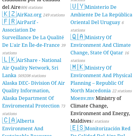
🇺🇾
del Aire
Ministerio De
806 stations
🇰🇿
AirKaz.org
Ambiente De La República
249 stations
🇫🇷
AirParif -
Oriental Del Uruguay
6
Association De
stations
🇶🇦
Surveillance De La Qualité
Ministry Of
De L'air En Île-de-France
Environment And Climate
39
Change, State Of Qatar
stations
16
🇱🇰
AirShare - National
stations
🇲🇰
Air Quality Network, Sri
Ministry Of
Lanka
Environment And Physical
569208 stations
Alaska DEC- Division Of Air
Planning – Republic Of
Quality Information,
North Macedonia
22 stations
Alaska Department Of
Moenv.mv
Ministry of
Enviromental Protection
Climate Change,
73
Environment and Energy,
stations
🇨🇦
Alberta
Maldives
1 stations
🇪🇸
Environment And
Monitorización Red