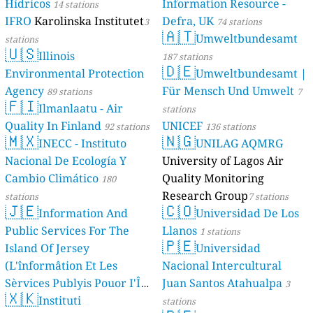
Hídricos
Information Resource -
14 stations
IFRO
Karolinska Institutet
Defra, UK
3
74 stations
🇦🇹
Umweltbundesamt
stations
🇺🇸
Illinois
187 stations
🇩🇪
Environmental Protection
Umweltbundesamt |
Agency
Für Mensch Und Umwelt
89 stations
7
🇫🇮
Ilmanlaatu - Air
stations
Quality In Finland
UNICEF
92 stations
136 stations
🇲🇽
🇳🇬
INECC - Instituto
UNILAG AQMRG
Nacional De Ecología Y
University of Lagos Air
Cambio Climático
Quality Monitoring
180
Research Group
stations
7 stations
🇯🇪
🇨🇴
Information And
Universidad De Los
Public Services For The
Llanos
1 stations
🇵🇪
Island Of Jersey
Universidad
(L'înformâtion Et Les
Nacional Intercultural
Sèrvices Publyis Pouor I'Île
Juan Santos Atahualpa
3
🇽🇰
Dé Jèrri)
Instituti
2 stations
stations