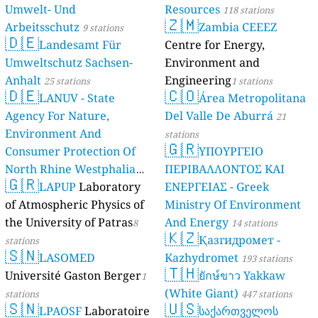
Umwelt- Und
Resources
118 stations
🇿🇲
Arbeitsschutz
Zambia CEEEZ
9 stations
🇩🇪
Landesamt Für
Centre for Energy,
Umweltschutz Sachsen-
Environment and
Anhalt
Engineering
25 stations
1 stations
🇩🇪
🇨🇴
LANUV - State
Área Metropolitana
Agency For Nature,
Del Valle De Aburrá
21
Environment And
stations
🇬🇷
Consumer Protection Of
ΥΠΟΥΡΓΕΙΟ
North Rhine Westphalia
ΠΕΡΙΒΑΛΛΟΝΤΟΣ ΚΑΙ
🇬🇷
(Landesamt Für Natur,
LAPUP
Laboratory
ΕΝΕΡΓΕΙΑΣ - Greek
Umwelt Und
of Atmospheric Physics of
Ministry Of Environment
Verbraucherschutz NRW)
the University of Patras
And Energy
8
14 stations
🇰🇿
Қазгидромет -
61 stations
stations
🇸🇳
LASOMED
Kazhydromet
193 stations
🇹🇭
Université Gaston Berger
ยักษ์ขาว Yakkaw
1
(White Giant)
stations
447 stations
🇸🇳
🇺🇸
LPAOSF
Laboratoire
საქართველოს