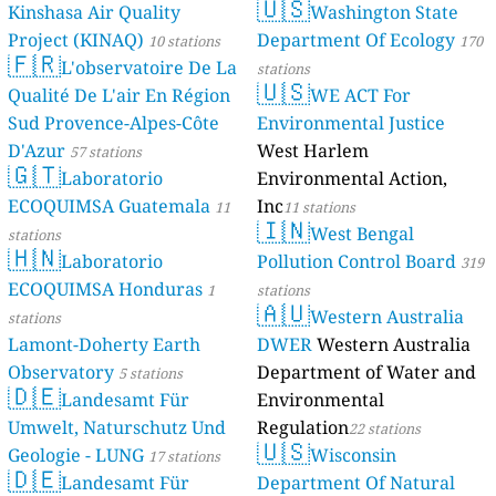
🇺🇸
Kinshasa Air Quality
Washington State
Project (KINAQ)
Department Of Ecology
10 stations
170
🇫🇷
L'observatoire De La
stations
🇺🇸
Qualité De L'air En Région
WE ACT For
Sud Provence-Alpes-Côte
Environmental Justice
D'Azur
West Harlem
57 stations
🇬🇹
Laboratorio
Environmental Action,
ECOQUIMSA Guatemala
Inc
11
11 stations
🇮🇳
West Bengal
stations
🇭🇳
Laboratorio
Pollution Control Board
319
ECOQUIMSA Honduras
1
stations
🇦🇺
Western Australia
stations
Lamont-Doherty Earth
DWER
Western Australia
Observatory
Department of Water and
5 stations
🇩🇪
Landesamt Für
Environmental
Umwelt, Naturschutz Und
Regulation
22 stations
🇺🇸
Geologie - LUNG
Wisconsin
17 stations
🇩🇪
Landesamt Für
Department Of Natural