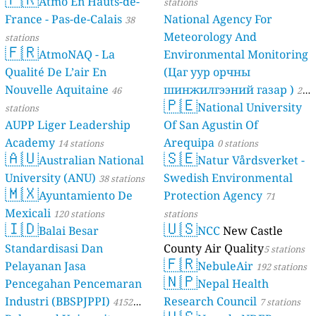
Atmo En Hauts-de-
stations
France - Pas-de-Calais
National Agency For
38
Meteorology And
stations
🇫🇷
AtmoNAQ - La
Environmental Monitoring
Qualité De L’air En
(Цаг уур орчны
Nouvelle Aquitaine
шинжилгээний газар )
46
21
🇵🇪
National University
stations
stations
AUPP Liger Leadership
Of San Agustin Of
Academy
Arequipa
14 stations
0 stations
🇦🇺
🇸🇪
Australian National
Natur Vårdsverket -
University (ANU)
Swedish Environmental
38 stations
🇲🇽
Ayuntamiento De
Protection Agency
71
Mexicali
120 stations
stations
🇮🇩
🇺🇸
Balai Besar
NCC
New Castle
Standardisasi Dan
County Air Quality
5 stations
🇫🇷
Pelayanan Jasa
NebuleAir
192 stations
🇳🇵
Pencegahan Pencemaran
Nepal Health
Industri (BBSPJPPI)
Research Council
4152
7 stations