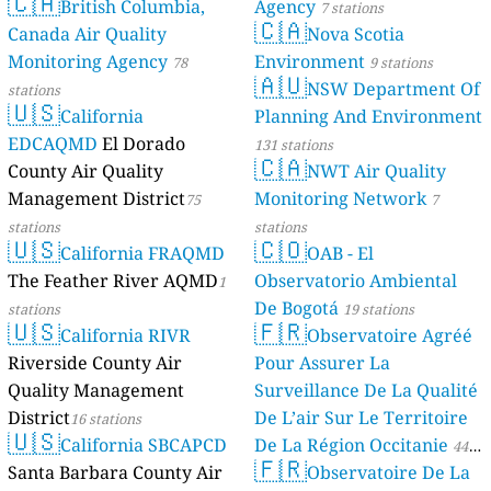
🇨🇦
British Columbia,
Agency
7 stations
🇨🇦
Canada Air Quality
Nova Scotia
Monitoring Agency
Environment
78
9 stations
🇦🇺
NSW Department Of
stations
🇺🇸
California
Planning And Environment
EDCAQMD
El Dorado
131 stations
🇨🇦
County Air Quality
NWT Air Quality
Management District
Monitoring Network
75
7
stations
stations
🇺🇸
🇨🇴
California FRAQMD
OAB - El
The Feather River AQMD
Observatorio Ambiental
1
De Bogotá
stations
19 stations
🇺🇸
🇫🇷
California RIVR
Observatoire Agréé
Riverside County Air
Pour Assurer La
Quality Management
Surveillance De La Qualité
District
De L’air Sur Le Territoire
16 stations
🇺🇸
California SBCAPCD
De La Région Occitanie
44
🇫🇷
Santa Barbara County Air
Observatoire De La
stations