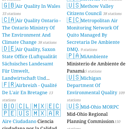
🇬🇧
🇺🇸
Air Quality In Wales
Methow Valley
Citizens Council
33 stations
38 stations
🇨🇦
🇪🇨
Air Quality Ontario -
Metropolitan Air
The Ontario Ministry Of
Monitoring Network Of
The Environment And
Quito Managed By
Climate Change
Secretaria De Ambiente
38 stations
🇩🇪
Air Quality, Saxon
DMQ.
9 stations
🇵🇦
State Office (Luftqualität
MiAmbiente
Sächsisches Landesamt
Ministerio de Ambiente de
Für Umwelt,
Panamá
5 stations
🇺🇸
Landwirtschaft Und
Michigan
🇫🇷
Geologie)
Airbreizh - Qualité
Department Of
50 stations
De L'air En Bretagne
Environmental Quality
13
109
stations
stations
🇧🇴
🇨🇱
🇲🇽
🇪🇨
🇺🇸
Mid-Ohio MORPC
🇵🇪
🇺🇸
🇲🇽
🇦🇷
Mid-Ohio Regional
Aire Ciudadano
Ciencia
Planning Commission
150
ciudadana por la Calidad
stations