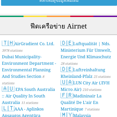
คลิกเพื่อดูข้อมูลเพิ่มเติม
ฟีดเครือข่าย Airnet
🇹🇭
🇩🇪
AirGradient Co. Ltd.
Luftqualität | Nds.
Ministerium Für Umwelt,
3978 stations
Dubai Municipality-
Energie Und Klimaschutz
Environment Department -
28 stations
🇩🇪
Environmental Planning
Luftreinhaltung
And Studies Section
Rheinland-Pfalz
8
25 stations
🇺🇦
LUN City Air (ЛУН
stations
🇦🇺
EPA South Australia
Місто Air)
210 stations
🇫🇷
:: Air Quality In South
Madininair La
Australia
Qualité De L’air En
11 stations
🇱🇹
AAA - Aplinkos
Martinique
7 stations
🇲🇾
Apsaugos Agentūra
Malaysia