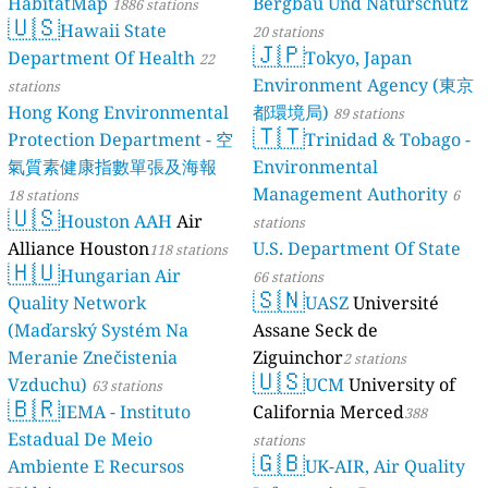
HabitatMap
Bergbau Und Naturschutz
1886 stations
🇺🇸
Hawaii State
20 stations
🇯🇵
Department Of Health
Tokyo, Japan
22
Environment Agency (東京
stations
Hong Kong Environmental
都環境局)
89 stations
🇹🇹
Protection Department - 空
Trinidad & Tobago -
氣質素健康指數單張及海報
Environmental
Management Authority
18 stations
6
🇺🇸
Houston AAH
Air
stations
Alliance Houston
U.S. Department Of State
118 stations
🇭🇺
Hungarian Air
66 stations
🇸🇳
Quality Network
UASZ
Université
(Maďarský Systém Na
Assane Seck de
Meranie Znečistenia
Ziguinchor
2 stations
🇺🇸
Vzduchu)
UCM
University of
63 stations
🇧🇷
IEMA - Instituto
California Merced
388
Estadual De Meio
stations
🇬🇧
Ambiente E Recursos
UK-AIR, Air Quality