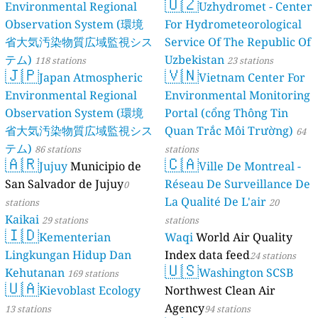
🇺🇿
Environmental Regional
Uzhydromet - Center
Observation System (環境
For Hydrometeorological
省大気汚染物質広域監視シス
Service Of The Republic Of
テム)
Uzbekistan
118 stations
23 stations
🇯🇵
🇻🇳
Japan Atmospheric
Vietnam Center For
Environmental Regional
Environmental Monitoring
Observation System (環境
Portal (cổng Thông Tin
省大気汚染物質広域監視シス
Quan Trắc Môi Trường)
64
テム)
86 stations
stations
🇦🇷
🇨🇦
Jujuy
Municipio de
Ville De Montreal -
San Salvador de Jujuy
Réseau De Surveillance De
0
La Qualité De L'air
stations
20
Kaikai
29 stations
stations
🇮🇩
Kementerian
Waqi
World Air Quality
Lingkungan Hidup Dan
Index data feed
24 stations
🇺🇸
Kehutanan
Washington SCSB
169 stations
🇺🇦
Kievoblast Ecology
Northwest Clean Air
Agency
13 stations
94 stations