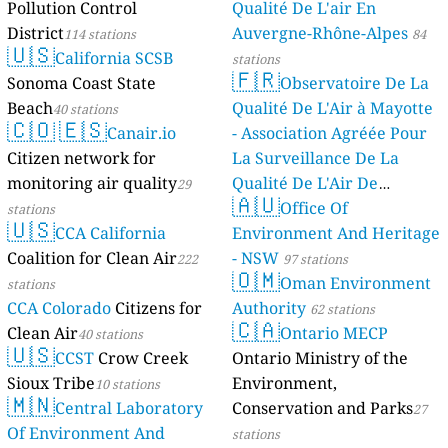
Pollution Control
Qualité De L'air En
District
Auvergne-Rhône-Alpes
114 stations
84
🇺🇸
California SCSB
stations
🇫🇷
Sonoma Coast State
Observatoire De La
Beach
Qualité De L'Air à Mayotte
40 stations
🇨🇴
🇪🇸
Canair.io
- Association Agréée Pour
Citizen network for
La Surveillance De La
monitoring air quality
Qualité De L'Air De
29
🇦🇺
Mayotte
Office Of
stations
4 stations
🇺🇸
CCA California
Environment And Heritage
Coalition for Clean Air
- NSW
222
97 stations
🇴🇲
Oman Environment
stations
CCA Colorado
Citizens for
Authority
62 stations
🇨🇦
Clean Air
Ontario MECP
40 stations
🇺🇸
CCST
Crow Creek
Ontario Ministry of the
Sioux Tribe
Environment,
10 stations
🇲🇳
Central Laboratory
Conservation and Parks
27
Of Environment And
stations