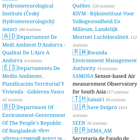
Hydrometeorological
Québec
126 stations
Institute (Český
RIVM - Rijksinstituut Voor
Hydrometeorologický
Volksgezondheid En
ústav)
Milieum, Landelijk
188 stations
🇦🇩
Departament De
Meetnet Luchtkwaliteit
112
Medi Ambient D'Andorra -
stations
🇷🇼
Qualitat De L'Aire A
Rwanda
Andorra
Environment Management
4 stations
🇪🇸
Departamento De
Authority
14 stations
Medio Ambiente,
SAMOSA
Sensor-based Air
Planificación Territorial Y
measurement Observatory
Vivienda · Gobierno Vasco
for South Asia
337 stations
🇹🇭
Sansiri
62 stations
58 stations
🇧🇩
🇺🇦
Department Of
Save Dnipro
1814
Environment-Government
stations
Of The People's Republic
SEEN
16 stations
🇧🇷
Of Bangladesh পরিবেশ
SEMA_AM
অধিদপ্তর-গণপ্রজাতন্ত্রী বাংলাদেশ সরকার
Secretaria de Estado de