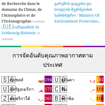
de Recherche dans le
გარემოს დაცვისა და
domaine du Climat, de
სოფლის მეურნეობის
l'Atmosphére et de
სამინისტრო - Ministry Of
l'Océanographie
Environment Protection
2 stations
🇩🇪
Luftqualität In
And Agriculture Of
Schleswig-Holstein
Georgia
15
16 stations
stations
การจัดอันดับคุณภาพอากาศตาม
ประเทศ
🇸🇨
🇺🇬
194
131
เซเชลส์
ยูกันดา
🇺🇸
🇨🇳
175
119
สหรัฐอเมริกา
จีน
🇿🇦
🇧🇷
165
116
แอฟริกาใต้
บราซิล