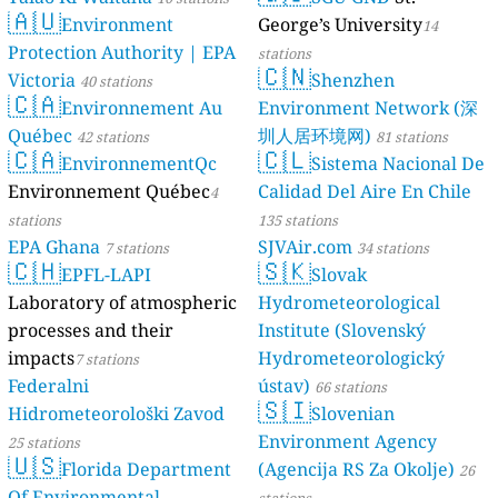
🇦🇺
Environment
George’s University
14
Protection Authority | EPA
stations
🇨🇳
Victoria
Shenzhen
40 stations
🇨🇦
Environnement Au
Environment Network (深
Québec
圳人居环境网)
42 stations
81 stations
🇨🇦
🇨🇱
EnvironnementQc
Sistema Nacional De
Environnement Québec
Calidad Del Aire En Chile
4
stations
135 stations
EPA Ghana
SJVAir.com
7 stations
34 stations
🇨🇭
🇸🇰
EPFL-LAPI
Slovak
Laboratory of atmospheric
Hydrometeorological
processes and their
Institute (Slovenský
impacts
Hydrometeorologický
7 stations
Federalni
ústav)
66 stations
🇸🇮
Hidrometeorološki Zavod
Slovenian
Environment Agency
25 stations
🇺🇸
Florida Department
(Agencija RS Za Okolje)
26
Of Environmental