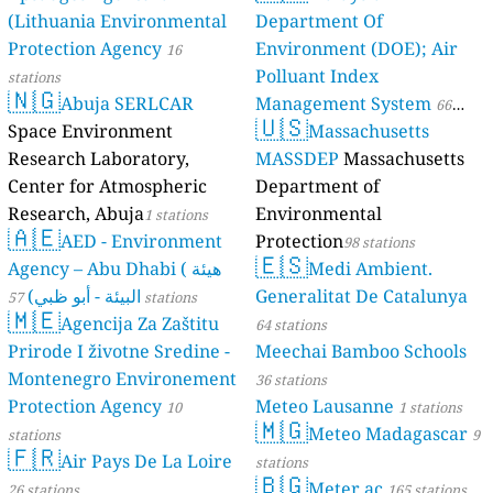
(Lithuania Environmental
Department Of
Protection Agency
Environment (DOE); Air
16
Polluant Index
stations
🇳🇬
Abuja SERLCAR
Management System
66
🇺🇸
Space Environment
Massachusetts
stations
Research Laboratory,
MASSDEP
Massachusetts
Center for Atmospheric
Department of
Research, Abuja
Environmental
1 stations
🇦🇪
AED - Environment
Protection
98 stations
🇪🇸
Agency – Abu Dhabi ( هيئة
Medi Ambient.
البيئة - أبو ظبي)
Generalitat De Catalunya
57 stations
🇲🇪
Agencija Za Zaštitu
64 stations
Prirode I životne Sredine -
Meechai Bamboo Schools
Montenegro Environement
36 stations
Protection Agency
Meteo Lausanne
10
1 stations
🇲🇬
Meteo Madagascar
stations
9
🇫🇷
Air Pays De La Loire
stations
🇧🇬
Meter.ac
26 stations
165 stations