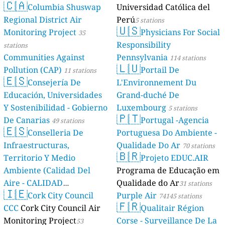
🇨🇦
Columbia Shuswap
Universidad Católica del
Regional District Air
Perú
5 stations
🇺🇸
Monitoring Project
Physicians For Social
35
Responsibility
stations
Communities Against
Pennsylvania
114 stations
🇱🇺
Pollution (CAP)
Portail De
11 stations
🇪🇸
Consejería De
L'Environnement Du
Educación, Universidades
Grand-duché De
Y Sostenibilidad - Gobierno
Luxembourg
5 stations
🇵🇹
De Canarias
Portugal -Agencia
49 stations
🇪🇸
Conselleria De
Portuguesa Do Ambiente -
Infraestructuras,
Qualidade Do Ar
70 stations
🇧🇷
Territorio Y Medio
Projeto EDUC.AIR
Ambiente (Calidad Del
Programa de Educação em
Aire - CALIDAD
Qualidade do Ar
31 stations
🇮🇪
AMBIENTAL)
Cork City Council
Purple Air
23 stations
74145 stations
🇫🇷
CCC
Cork City Council Air
Qualitair Région
Monitoring Project
Corse - Surveillance De La
53