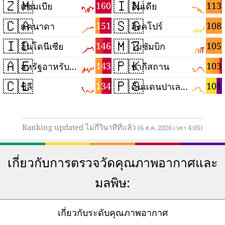
🇿🇲
🇮🇳
160
113
แซมเบีย
อินเดีย
🇨🇦
🇸🇬
151
108
แคนาดา
สิงคโปร์
🇮🇩
🇲🇿
146
105
อินโดนีเซีย
โมซัมบิก
🇦🇪
🇵🇰
143
103
สหรัฐอาหรับเอมิเรตส์
ปากีสถาน
🇨🇱
🇵🇸
134
101
ชิลี
ดินแดนปาเลสไตน์
Ranking updated ไม่กี่วินาทีที่แล้ว
(6 ส.ค. 2026 เวลา 4:05)
เกี่ยวกับการตรวจวัดคุณภาพอากาศและ
มลพิษ:
เกี่ยวกับระดับคุณภาพอากาศ