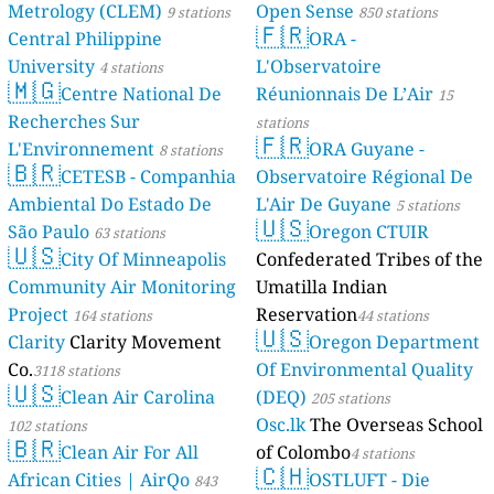
Metrology (CLEM)
Open Sense
9 stations
850 stations
🇫🇷
Central Philippine
ORA -
University
L'Observatoire
4 stations
🇲🇬
Centre National De
Réunionnais De L’Air
15
Recherches Sur
stations
🇫🇷
L'Environnement
ORA Guyane -
8 stations
🇧🇷
CETESB - Companhia
Observatoire Régional De
Ambiental Do Estado De
L'Air De Guyane
5 stations
🇺🇸
São Paulo
Oregon CTUIR
63 stations
🇺🇸
City Of Minneapolis
Confederated Tribes of the
Community Air Monitoring
Umatilla Indian
Project
Reservation
164 stations
44 stations
🇺🇸
Clarity
Clarity Movement
Oregon Department
Co.
Of Environmental Quality
3118 stations
🇺🇸
Clean Air Carolina
(DEQ)
205 stations
Osc.lk
The Overseas School
102 stations
🇧🇷
Clean Air For All
of Colombo
4 stations
🇨🇭
African Cities | AirQo
OSTLUFT - Die
843