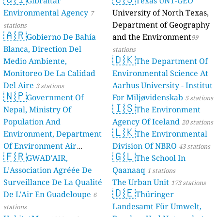
Gibraltar
Texas UNT-GEO
Environmental Agency
University of North Texas,
7
Department of Geography
stations
🇦🇷
Gobierno De Bahía
and the Environment
99
Blanca, Direction Del
stations
🇩🇰
Medio Ambiente,
The Department Of
Monitoreo De La Calidad
Environmental Science At
Del Aire
Aarhus University - Institut
3 stations
🇳🇵
Government Of
For Miljøvidenskab
5 stations
🇮🇸
Nepal, Ministry Of
The Environment
Population And
Agency Of Iceland
20 stations
🇱🇰
Environment, Department
The Environmental
Of Environment Air
Division Of NBRO
43 stations
🇫🇷
🇬🇱
Quality Monitoring
GWAD'AIR,
The School In
30
L’Association Agréée De
Qaanaaq
stations
1 stations
Surveillance De La Qualité
The Urban Unit
173 stations
🇩🇪
De L'Air En Guadeloupe
Thüringer
6
Landesamt Für Umwelt,
stations