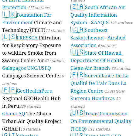
stations
🇿🇦
Protection
South African Air
177 stations
🇱🇰
Foundation For
Quality Information
Environment
Climate and
System - SAAQIS
193 stations
🇨🇦
Technology (FECT)
Southeast
11 stations
🇺🇸
FRESSCA
Filtration
Saskatchewan - Airshed
for Respiratory Exposure
Association
6 stations
🇺🇸
to wildfire Smoke from
State Of Hawaii,
Swamp Cooler Air
Department Of Health,
47 stations
Galapagos UNC/USFQ
Clean Air Branch
69 stations
🇫🇷
Galapagos Science Center
Surveillance De La
0
Qualité De L'air Dans La
stations
🇵🇪
GeoHealthPeru
Région Centre
23 stations
Regional GEOHealth Hub
Sustenta Honduras
59
in Peru
229 stations
stations
🇺🇸
Ghana AQ
The Ghana
Texas Commission
Urban Air Quality Project
On Environmental Quality
(GHAir)
(TCEQ)
13 stations
311 stations
🇬🇮
🇺🇸