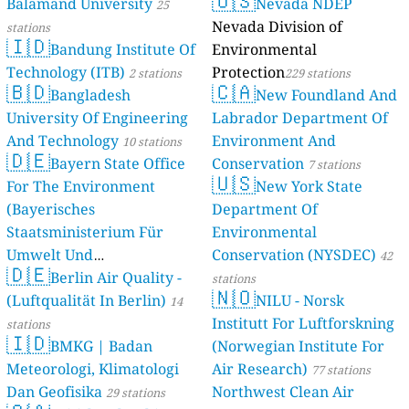
🇺🇸
Balamand University
Nevada NDEP
stations
25
Nevada Division of
stations
🇮🇩
Bandung Institute Of
Environmental
Technology (ITB)
Protection
2 stations
229 stations
🇧🇩
🇨🇦
Bangladesh
New Foundland And
University Of Engineering
Labrador Department Of
And Technology
Environment And
10 stations
🇩🇪
Bayern State Office
Conservation
7 stations
🇺🇸
For The Environment
New York State
(Bayerisches
Department Of
Staatsministerium Für
Environmental
Umwelt Und
Conservation (NYSDEC)
42
🇩🇪
Berlin Air Quality -
Verbraucherschutz) - LfU
stations
🇳🇴
(Luftqualität In Berlin)
NILU - Norsk
46 stations
14
Institutt For Luftforskning
stations
🇮🇩
BMKG | Badan
(Norwegian Institute For
Meteorologi, Klimatologi
Air Research)
77 stations
Dan Geofisika
Northwest Clean Air
29 stations