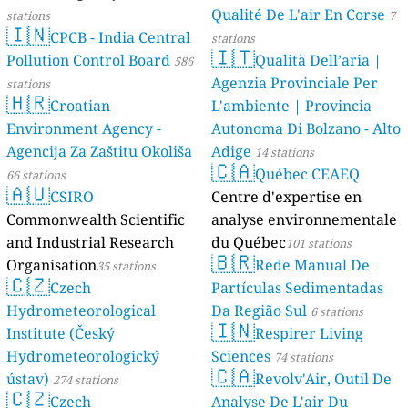
Qualité De L'air En Corse
stations
7
🇮🇳
CPCB - India Central
stations
🇮🇹
Pollution Control Board
Qualità Dell’aria |
586
Agenzia Provinciale Per
stations
🇭🇷
Croatian
L'ambiente | Provincia
Environment Agency -
Autonoma Di Bolzano - Alto
Agencija Za Zaštitu Okoliša
Adige
14 stations
🇨🇦
Québec CEAEQ
66 stations
🇦🇺
CSIRO
Centre d'expertise en
Commonwealth Scientific
analyse environnementale
and Industrial Research
du Québec
101 stations
🇧🇷
Organisation
Rede Manual De
35 stations
🇨🇿
Czech
Partículas Sedimentadas
Hydrometeorological
Da Região Sul
6 stations
🇮🇳
Institute (Český
Respirer Living
Hydrometeorologický
Sciences
74 stations
🇨🇦
ústav)
Revolv'Air, Outil De
274 stations
🇨🇿
Czech
Analyse De L'air Du