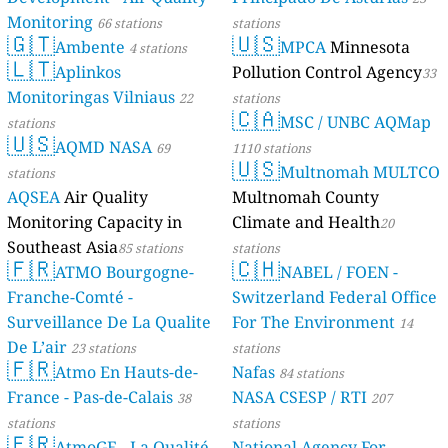
Monitoring
66 stations
stations
🇬🇹
🇺🇸
Ambente
MPCA
Minnesota
4 stations
🇱🇹
Aplinkos
Pollution Control Agency
33
Monitoringas Vilniaus
22
stations
🇨🇦
MSC / UNBC AQMap
stations
🇺🇸
AQMD NASA
69
1110 stations
🇺🇸
Multnomah MULTCO
stations
AQSEA
Air Quality
Multnomah County
Monitoring Capacity in
Climate and Health
20
Southeast Asia
85 stations
stations
🇫🇷
🇨🇭
ATMO Bourgogne-
NABEL / FOEN -
Franche-Comté -
Switzerland Federal Office
Surveillance De La Qualite
For The Environment
14
De L’air
23 stations
stations
🇫🇷
Atmo En Hauts-de-
Nafas
84 stations
France - Pas-de-Calais
NASA CSESP / RTI
38
207
stations
stations
🇫🇷
AtmoGE - La Qualité
National Agency For