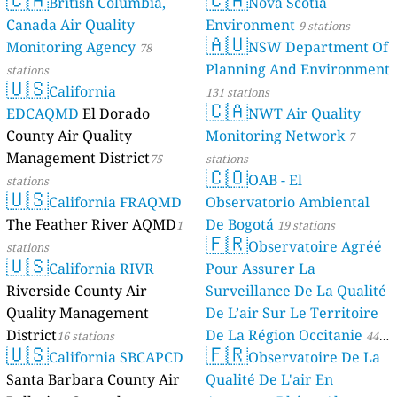
British Columbia,
Nova Scotia
Canada Air Quality
Environment
9 stations
🇦🇺
Monitoring Agency
NSW Department Of
78
Planning And Environment
stations
🇺🇸
California
131 stations
🇨🇦
EDCAQMD
El Dorado
NWT Air Quality
County Air Quality
Monitoring Network
7
Management District
75
stations
🇨🇴
OAB - El
stations
🇺🇸
California FRAQMD
Observatorio Ambiental
The Feather River AQMD
De Bogotá
1
19 stations
🇫🇷
Observatoire Agréé
stations
🇺🇸
California RIVR
Pour Assurer La
Riverside County Air
Surveillance De La Qualité
Quality Management
De L’air Sur Le Territoire
District
De La Région Occitanie
16 stations
44
🇺🇸
🇫🇷
California SBCAPCD
Observatoire De La
stations
Santa Barbara County Air
Qualité De L'air En