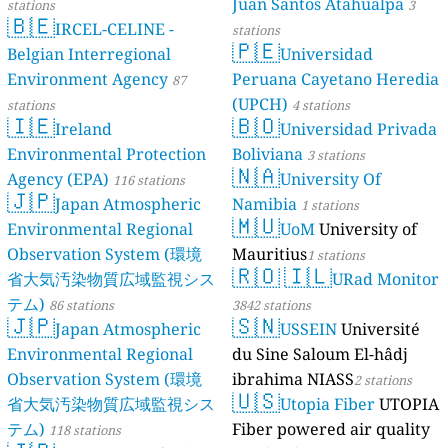
Juan Santos Atahualpa
stations
3
🇧🇪
IRCEL-CELINE -
stations
🇵🇪
Belgian Interregional
Universidad
Environment Agency
Peruana Cayetano Heredia
87
(UPCH)
stations
4 stations
🇮🇪
🇧🇴
Ireland
Universidad Privada
Environmental Protection
Boliviana
3 stations
🇳🇦
Agency (EPA)
University Of
116 stations
🇯🇵
Japan Atmospheric
Namibia
1 stations
🇲🇺
Environmental Regional
UoM
University of
Observation System (環境
Mauritius
1 stations
🇷🇴
🇮🇱
省大気汚染物質広域監視シス
URad Monitor
テム)
86 stations
3842 stations
🇯🇵
🇸🇳
Japan Atmospheric
USSEIN
Université
Environmental Regional
du Sine Saloum El-hâdj
Observation System (環境
ibrahima NIASS
2 stations
🇺🇸
省大気汚染物質広域監視シス
Utopia Fiber
UTOPIA
テム)
Fiber powered air quality
118 stations