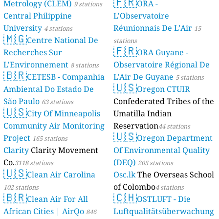
🇫🇷
Metrology (CLEM)
ORA -
9 stations
Central Philippine
L'Observatoire
University
Réunionnais De L’Air
4 stations
15
🇲🇬
Centre National De
stations
🇫🇷
Recherches Sur
ORA Guyane -
L'Environnement
Observatoire Régional De
8 stations
🇧🇷
CETESB - Companhia
L'Air De Guyane
5 stations
🇺🇸
Ambiental Do Estado De
Oregon CTUIR
São Paulo
Confederated Tribes of the
63 stations
🇺🇸
City Of Minneapolis
Umatilla Indian
Community Air Monitoring
Reservation
44 stations
🇺🇸
Project
Oregon Department
165 stations
Clarity
Clarity Movement
Of Environmental Quality
Co.
(DEQ)
3118 stations
205 stations
🇺🇸
Clean Air Carolina
Osc.lk
The Overseas School
of Colombo
102 stations
4 stations
🇧🇷
🇨🇭
Clean Air For All
OSTLUFT - Die
African Cities | AirQo
Luftqualitätsüberwachung
846