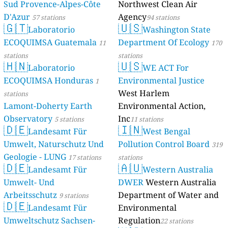
Sud Provence-Alpes-Côte
Northwest Clean Air
D'Azur
Agency
57 stations
94 stations
🇬🇹
🇺🇸
Laboratorio
Washington State
ECOQUIMSA Guatemala
Department Of Ecology
11
170
stations
stations
🇭🇳
🇺🇸
Laboratorio
WE ACT For
ECOQUIMSA Honduras
Environmental Justice
1
West Harlem
stations
Lamont-Doherty Earth
Environmental Action,
Observatory
Inc
5 stations
11 stations
🇩🇪
🇮🇳
Landesamt Für
West Bengal
Umwelt, Naturschutz Und
Pollution Control Board
319
Geologie - LUNG
17 stations
stations
🇩🇪
🇦🇺
Landesamt Für
Western Australia
Umwelt- Und
DWER
Western Australia
Arbeitsschutz
Department of Water and
9 stations
🇩🇪
Landesamt Für
Environmental
Umweltschutz Sachsen-
Regulation
22 stations