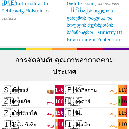
🇩🇪
Luftqualität In
(White Giant)
447 stations
🇺🇸
Schleswig-Holstein
საქართველოს
15
გარემოს დაცვისა და
stations
სოფლის მეურნეობის
სამინისტრო - Ministry Of
Environment Protection
And Agriculture Of
Georgia
16 stations
การจัดอันดับคุณภาพอากาศตาม
ประเทศ
🇸🇨
🇵🇰
176
117
เซเชลส์
ปากีสถาน
🇿🇲
🇶🇦
160
116
แซมเบีย
กาตาร์
🇿🇦
🇨🇳
156
115
แอฟริกาใต้
จีน
🇮🇩
🇮🇳
144
110
อินโดนีเซีย
อินเดีย