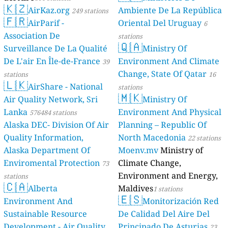
🇰🇿
AirKaz.org
Ambiente De La República
249 stations
🇫🇷
AirParif -
Oriental Del Uruguay
6
Association De
stations
🇶🇦
Surveillance De La Qualité
Ministry Of
De L'air En Île-de-France
Environment And Climate
39
Change, State Of Qatar
stations
16
🇱🇰
AirShare - National
stations
🇲🇰
Air Quality Network, Sri
Ministry Of
Lanka
Environment And Physical
576484 stations
Alaska DEC- Division Of Air
Planning – Republic Of
Quality Information,
North Macedonia
22 stations
Alaska Department Of
Moenv.mv
Ministry of
Enviromental Protection
Climate Change,
73
Environment and Energy,
stations
🇨🇦
Alberta
Maldives
1 stations
🇪🇸
Environment And
Monitorización Red
Sustainable Resource
De Calidad Del Aire Del
Development - Air Quality
Principado De Asturias
23