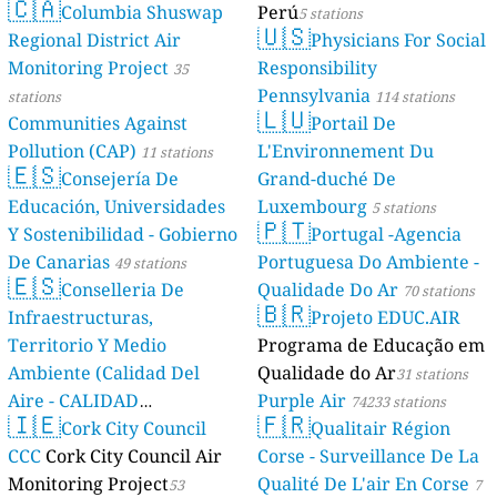
🇨🇦
Columbia Shuswap
Perú
5 stations
🇺🇸
Regional District Air
Physicians For Social
Monitoring Project
Responsibility
35
Pennsylvania
stations
114 stations
🇱🇺
Communities Against
Portail De
Pollution (CAP)
L'Environnement Du
11 stations
🇪🇸
Consejería De
Grand-duché De
Educación, Universidades
Luxembourg
5 stations
🇵🇹
Y Sostenibilidad - Gobierno
Portugal -Agencia
De Canarias
Portuguesa Do Ambiente -
49 stations
🇪🇸
Conselleria De
Qualidade Do Ar
70 stations
🇧🇷
Infraestructuras,
Projeto EDUC.AIR
Territorio Y Medio
Programa de Educação em
Ambiente (Calidad Del
Qualidade do Ar
31 stations
Aire - CALIDAD
Purple Air
74233 stations
🇮🇪
🇫🇷
AMBIENTAL)
Cork City Council
Qualitair Région
23 stations
CCC
Cork City Council Air
Corse - Surveillance De La
Monitoring Project
Qualité De L'air En Corse
53
7