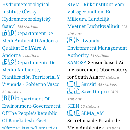
Hydrometeorological
RIVM - Rijksinstituut Voor
Institute (Český
Volksgezondheid En
Hydrometeorologický
Milieum, Landelijk
ústav)
Meetnet Luchtkwaliteit
188 stations
112
🇦🇩
Departament De
stations
🇷🇼
Medi Ambient D'Andorra -
Rwanda
Qualitat De L'Aire A
Environment Management
Andorra
Authority
4 stations
14 stations
🇪🇸
Departamento De
SAMOSA
Sensor-based Air
Medio Ambiente,
measurement Observatory
Planificación Territorial Y
for South Asia
337 stations
🇹🇭
Vivienda · Gobierno Vasco
Sansiri
58 stations
🇺🇦
Save Dnipro
62 stations
1815
🇧🇩
Department Of
stations
Environment-Government
SEEN
16 stations
🇧🇷
Of The People's Republic
SEMA_AM
Of Bangladesh পরিবেশ
Secretaria de Estado de
অধিদপ্তর-গণপ্রজাতন্ত্রী বাংলাদেশ সরকার
Meio Ambiente
75 stations