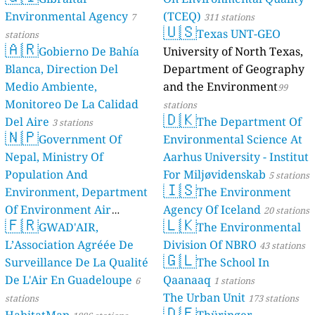
Environmental Agency
(TCEQ)
7
311 stations
🇺🇸
Texas UNT-GEO
stations
🇦🇷
Gobierno De Bahía
University of North Texas,
Blanca, Direction Del
Department of Geography
Medio Ambiente,
and the Environment
99
Monitoreo De La Calidad
stations
🇩🇰
Del Aire
The Department Of
3 stations
🇳🇵
Government Of
Environmental Science At
Nepal, Ministry Of
Aarhus University - Institut
Population And
For Miljøvidenskab
5 stations
🇮🇸
Environment, Department
The Environment
Of Environment Air
Agency Of Iceland
20 stations
🇫🇷
🇱🇰
Quality Monitoring
GWAD'AIR,
The Environmental
30
L’Association Agréée De
Division Of NBRO
stations
43 stations
🇬🇱
Surveillance De La Qualité
The School In
De L'Air En Guadeloupe
Qaanaaq
6
1 stations
The Urban Unit
stations
173 stations
🇩🇪