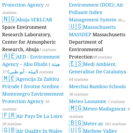
Protection Agency
Environment (DOE); Air
16
Polluant Index
stations
🇳🇬
Abuja SERLCAR
Management System
66
🇺🇸
Space Environment
Massachusetts
stations
Research Laboratory,
MASSDEP
Massachusetts
Center for Atmospheric
Department of
Research, Abuja
Environmental
1 stations
🇦🇪
AED - Environment
Protection
98 stations
🇪🇸
Agency – Abu Dhabi ( هيئة
Medi Ambient.
البيئة - أبو ظبي)
Generalitat De Catalunya
57 stations
🇲🇪
Agencija Za Zaštitu
64 stations
Prirode I životne Sredine -
Meechai Bamboo Schools
Montenegro Environement
36 stations
Protection Agency
Meteo Lausanne
10
1 stations
🇲🇬
Meteo Madagascar
stations
9
🇫🇷
Air Pays De La Loire
stations
🇧🇬
Meter.ac
26 stations
165 stations
🇬🇧
🇺🇸
Air Quality In Wales
Methow Valley