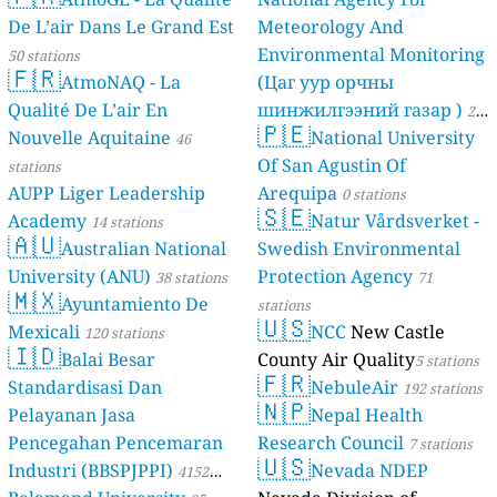
De L’air Dans Le Grand Est
Meteorology And
Environmental Monitoring
50 stations
🇫🇷
AtmoNAQ - La
(Цаг уур орчны
Qualité De L’air En
шинжилгээний газар )
21
🇵🇪
Nouvelle Aquitaine
National University
46
stations
Of San Agustin Of
stations
AUPP Liger Leadership
Arequipa
0 stations
🇸🇪
Academy
Natur Vårdsverket -
14 stations
🇦🇺
Australian National
Swedish Environmental
University (ANU)
Protection Agency
38 stations
71
🇲🇽
Ayuntamiento De
stations
🇺🇸
Mexicali
NCC
New Castle
120 stations
🇮🇩
Balai Besar
County Air Quality
5 stations
🇫🇷
Standardisasi Dan
NebuleAir
192 stations
🇳🇵
Pelayanan Jasa
Nepal Health
Pencegahan Pencemaran
Research Council
7 stations
🇺🇸
Industri (BBSPJPPI)
Nevada NDEP
4152