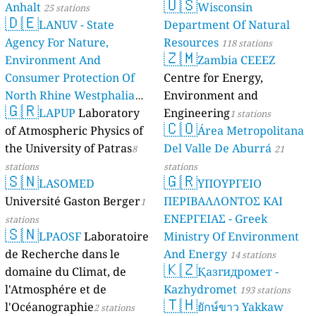
🇺🇸
Anhalt
Wisconsin
25 stations
🇩🇪
LANUV - State
Department Of Natural
Agency For Nature,
Resources
118 stations
🇿🇲
Environment And
Zambia CEEEZ
Consumer Protection Of
Centre for Energy,
North Rhine Westphalia
Environment and
🇬🇷
(Landesamt Für Natur,
LAPUP
Laboratory
Engineering
1 stations
🇨🇴
Umwelt Und
of Atmospheric Physics of
Área Metropolitana
Verbraucherschutz NRW)
the University of Patras
Del Valle De Aburrá
8
21
61 stations
stations
stations
🇸🇳
🇬🇷
LASOMED
ΥΠΟΥΡΓΕΙΟ
Université Gaston Berger
ΠΕΡΙΒΑΛΛΟΝΤΟΣ ΚΑΙ
1
ΕΝΕΡΓΕΙΑΣ - Greek
stations
🇸🇳
LPAOSF
Laboratoire
Ministry Of Environment
de Recherche dans le
And Energy
14 stations
🇰🇿
domaine du Climat, de
Қазгидромет -
l'Atmosphére et de
Kazhydromet
193 stations
🇹🇭
l'Océanographie
ยักษ์ขาว Yakkaw
2 stations