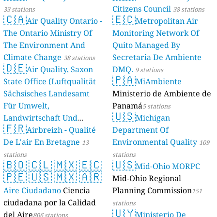
Citizens Council
33 stations
38 stations
🇨🇦
🇪🇨
Air Quality Ontario -
Metropolitan Air
The Ontario Ministry Of
Monitoring Network Of
The Environment And
Quito Managed By
Climate Change
Secretaria De Ambiente
38 stations
🇩🇪
Air Quality, Saxon
DMQ.
9 stations
🇵🇦
State Office (Luftqualität
MiAmbiente
Sächsisches Landesamt
Ministerio de Ambiente de
Für Umwelt,
Panamá
5 stations
🇺🇸
Landwirtschaft Und
Michigan
🇫🇷
Geologie)
Airbreizh - Qualité
Department Of
50 stations
De L'air En Bretagne
Environmental Quality
13
109
stations
stations
🇧🇴
🇨🇱
🇲🇽
🇪🇨
🇺🇸
Mid-Ohio MORPC
🇵🇪
🇺🇸
🇲🇽
🇦🇷
Mid-Ohio Regional
Aire Ciudadano
Ciencia
Planning Commission
151
ciudadana por la Calidad
stations
🇺🇾
del Aire
Ministerio De
806 stations