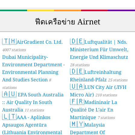
ฟีดเครือข่าย Airnet
🇹🇭
🇩🇪
AirGradient Co. Ltd.
Luftqualität | Nds.
Ministerium Für Umwelt,
4007 stations
Dubai Municipality-
Energie Und Klimaschutz
Environment Department -
28 stations
🇩🇪
Environmental Planning
Luftreinhaltung
And Studies Section
Rheinland-Pfalz
8
25 stations
🇺🇦
LUN City Air (ЛУН
stations
🇦🇺
EPA South Australia
Місто Air)
210 stations
🇫🇷
:: Air Quality In South
Madininair La
Australia
Qualité De L’air En
11 stations
🇱🇹
AAA - Aplinkos
Martinique
7 stations
🇲🇾
Apsaugos Agentūra
Malaysia
(Lithuania Environmental
Department Of