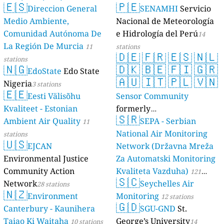
🇪🇸
🇵🇪
Direccion General
SENAMHI
Servicio
17 stations
Medio Ambiente,
Nacional de Meteorología
Comunidad Autónoma De
e Hidrología del Perú
14
La Región De Murcia
11
stations
🇩🇪
🇫🇷
🇪🇸
🇳🇱
stations
🇳🇬
🇩🇰
🇧🇪
🇫🇮
🇬🇷
EdoState
Edo State
🇦🇺
🇮🇹
🇵🇱
🇻🇳
Nigeria
3 stations
🇪🇪
Eesti Välisõhu
Sensor Community
Kvaliteet - Estonian
formerly
🇸🇷
Ambient Air Quality
luftdaten.info
SEPA - Serbian
11
35819 stations
National Air Monitoring
stations
🇺🇸
EJCAN
Network (Državna Mreža
Environmental Justice
Za Automatski Monitoring
Community Action
Kvaliteta Vazduha)
121
🇸🇨
Network
Seychelles Air
28 stations
stations
🇳🇿
Environment
Monitoring
12 stations
🇬🇩
Canterbury - Kaunihera
SGU-GND
St.
Taiao Ki Waitaha
George’s University
10 stations
14