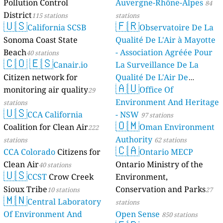
Pollution Control
Auvergne-Rhône-Alpes
84
District
115 stations
stations
🇺🇸
🇫🇷
California SCSB
Observatoire De La
Sonoma Coast State
Qualité De L'Air à Mayotte
Beach
- Association Agréée Pour
40 stations
🇨🇴
🇪🇸
Canair.io
La Surveillance De La
Citizen network for
Qualité De L'Air De
🇦🇺
monitoring air quality
Mayotte
Office Of
29
4 stations
Environment And Heritage
stations
🇺🇸
CCA California
- NSW
97 stations
🇴🇲
Coalition for Clean Air
Oman Environment
222
Authority
stations
62 stations
🇨🇦
CCA Colorado
Citizens for
Ontario MECP
Clean Air
Ontario Ministry of the
40 stations
🇺🇸
CCST
Crow Creek
Environment,
Sioux Tribe
Conservation and Parks
10 stations
27
🇲🇳
Central Laboratory
stations
Of Environment And
Open Sense
850 stations