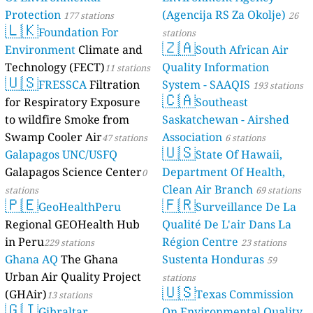
Protection
(Agencija RS Za Okolje)
177 stations
26
🇱🇰
Foundation For
stations
🇿🇦
Environment
Climate and
South African Air
Technology (FECT)
Quality Information
11 stations
🇺🇸
FRESSCA
Filtration
System - SAAQIS
193 stations
🇨🇦
for Respiratory Exposure
Southeast
to wildfire Smoke from
Saskatchewan - Airshed
Swamp Cooler Air
Association
47 stations
6 stations
🇺🇸
Galapagos UNC/USFQ
State Of Hawaii,
Galapagos Science Center
Department Of Health,
0
Clean Air Branch
stations
69 stations
🇵🇪
🇫🇷
GeoHealthPeru
Surveillance De La
Regional GEOHealth Hub
Qualité De L'air Dans La
in Peru
Région Centre
229 stations
23 stations
Ghana AQ
The Ghana
Sustenta Honduras
59
Urban Air Quality Project
stations
🇺🇸
(GHAir)
Texas Commission
13 stations
🇬🇮
Gibraltar
On Environmental Quality