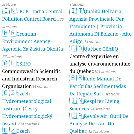
stations
stations
🇮🇳
🇮🇹
CPCB - India Central
Qualità Dell’aria |
Pollution Control Board
Agenzia Provinciale Per
586
L'ambiente | Provincia
stations
🇭🇷
Croatian
Autonoma Di Bolzano - Alto
Environment Agency -
Adige
14 stations
🇨🇦
Agencija Za Zaštitu Okoliša
Québec CEAEQ
Centre d'expertise en
66 stations
🇦🇺
CSIRO
analyse environnementale
Commonwealth Scientific
du Québec
101 stations
🇧🇷
and Industrial Research
Rede Manual De
Organisation
Partículas Sedimentadas
35 stations
🇨🇿
Czech
Da Região Sul
6 stations
🇮🇳
Hydrometeorological
Respirer Living
Institute (Český
Sciences
74 stations
🇨🇦
Hydrometeorologický
Revolv'Air, Outil De
ústav)
Analyse De L'air Du
274 stations
🇨🇿
Czech
Québec
126 stations