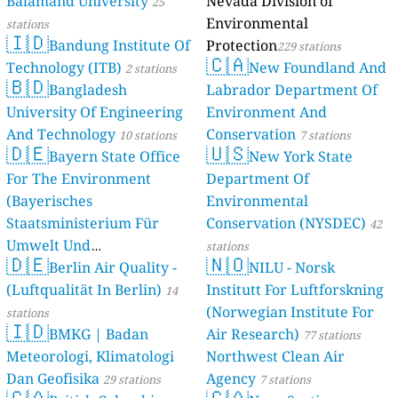
Balamand University
Nevada Division of
stations
25
Environmental
stations
🇮🇩
Bandung Institute Of
Protection
229 stations
🇨🇦
Technology (ITB)
New Foundland And
2 stations
🇧🇩
Bangladesh
Labrador Department Of
University Of Engineering
Environment And
And Technology
Conservation
10 stations
7 stations
🇩🇪
🇺🇸
Bayern State Office
New York State
For The Environment
Department Of
(Bayerisches
Environmental
Staatsministerium Für
Conservation (NYSDEC)
42
Umwelt Und
stations
🇩🇪
🇳🇴
Berlin Air Quality -
Verbraucherschutz) - LfU
NILU - Norsk
(Luftqualität In Berlin)
Institutt For Luftforskning
46 stations
14
(Norwegian Institute For
stations
🇮🇩
BMKG | Badan
Air Research)
77 stations
Meteorologi, Klimatologi
Northwest Clean Air
Dan Geofisika
Agency
29 stations
7 stations
🇨🇦
🇨🇦