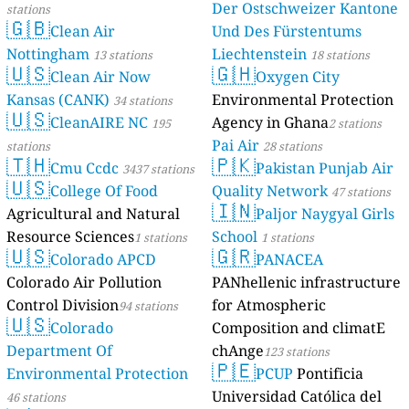
Der Ostschweizer Kantone
stations
🇬🇧
Clean Air
Und Des Fürstentums
Nottingham
Liechtenstein
13 stations
18 stations
🇺🇸
🇬🇭
Clean Air Now
Oxygen City
Kansas (CANK)
Environmental Protection
34 stations
🇺🇸
CleanAIRE NC
Agency in Ghana
195
2 stations
Pai Air
stations
28 stations
🇹🇭
🇵🇰
Cmu Ccdc
Pakistan Punjab Air
3437 stations
🇺🇸
College Of Food
Quality Network
47 stations
🇮🇳
Agricultural and Natural
Paljor Naygyal Girls
Resource Sciences
School
1 stations
1 stations
🇺🇸
🇬🇷
Colorado APCD
PANACEA
Colorado Air Pollution
PANhellenic infrastructure
Control Division
for Atmospheric
94 stations
🇺🇸
Colorado
Composition and climatE
Department Of
chAnge
123 stations
🇵🇪
Environmental Protection
PCUP
Pontificia
Universidad Católica del
46 stations