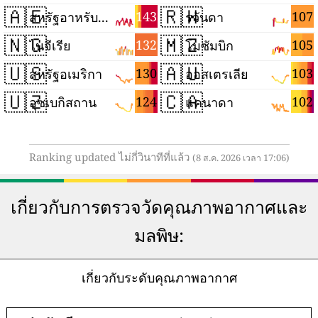
🇦🇪
🇷🇼
143
107
สหรัฐอาหรับเอมิเรตส์
รวันดา
🇳🇬
🇲🇿
132
105
ไนจีเรีย
โมซัมบิก
🇺🇸
🇦🇺
130
103
สหรัฐอเมริกา
ออสเตรเลีย
🇺🇿
🇨🇦
124
102
อุซเบกิสถาน
แคนาดา
Ranking updated ไม่กี่วินาทีที่แล้ว
(8 ส.ค. 2026 เวลา 17:06)
เกี่ยวกับการตรวจวัดคุณภาพอากาศและ
มลพิษ:
เกี่ยวกับระดับคุณภาพอากาศ