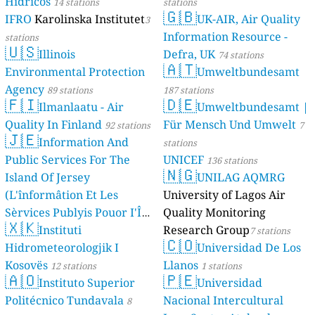
Hídricos
14 stations
stations
🇬🇧
IFRO
Karolinska Institutet
UK-AIR, Air Quality
3
Information Resource -
stations
🇺🇸
Illinois
Defra, UK
74 stations
🇦🇹
Environmental Protection
Umweltbundesamt
Agency
89 stations
187 stations
🇫🇮
🇩🇪
Ilmanlaatu - Air
Umweltbundesamt |
Quality In Finland
Für Mensch Und Umwelt
92 stations
7
🇯🇪
Information And
stations
Public Services For The
UNICEF
136 stations
🇳🇬
Island Of Jersey
UNILAG AQMRG
(L'înformâtion Et Les
University of Lagos Air
Sèrvices Publyis Pouor I'Île
Quality Monitoring
🇽🇰
Dé Jèrri)
Instituti
Research Group
2 stations
7 stations
🇨🇴
Hidrometeorologjik I
Universidad De Los
Kosovës
Llanos
12 stations
1 stations
🇦🇴
🇵🇪
Instituto Superior
Universidad
Politécnico Tundavala
Nacional Intercultural
8