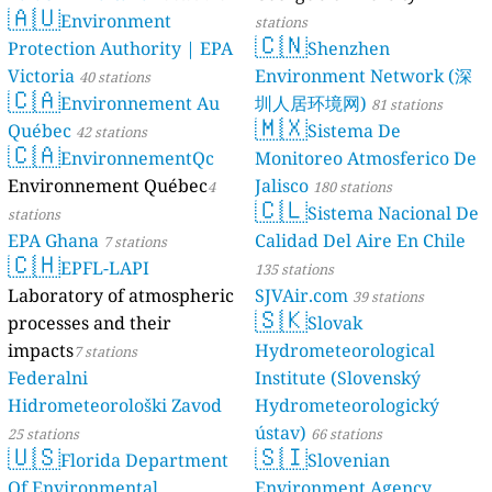
🇦🇺
Environment
stations
🇨🇳
Protection Authority | EPA
Shenzhen
Victoria
Environment Network (深
40 stations
🇨🇦
Environnement Au
圳人居环境网)
81 stations
🇲🇽
Québec
Sistema De
42 stations
🇨🇦
EnvironnementQc
Monitoreo Atmosferico De
Environnement Québec
Jalisco
4
180 stations
🇨🇱
Sistema Nacional De
stations
EPA Ghana
Calidad Del Aire En Chile
7 stations
🇨🇭
EPFL-LAPI
135 stations
Laboratory of atmospheric
SJVAir.com
39 stations
🇸🇰
processes and their
Slovak
impacts
Hydrometeorological
7 stations
Federalni
Institute (Slovenský
Hidrometeorološki Zavod
Hydrometeorologický
ústav)
25 stations
66 stations
🇺🇸
🇸🇮
Florida Department
Slovenian
Of Environmental
Environment Agency