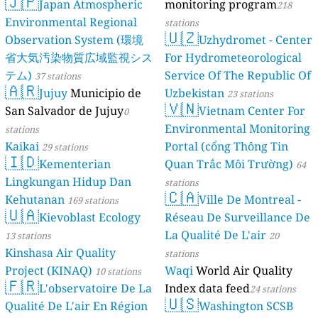
🇯🇵
Japan Atmospheric
monitoring program
218
Environmental Regional
stations
🇺🇿
Observation System (環境
Uzhydromet - Center
省大気汚染物質広域監視シス
For Hydrometeorological
テム)
Service Of The Republic Of
37 stations
🇦🇷
Jujuy
Municipio de
Uzbekistan
23 stations
🇻🇳
San Salvador de Jujuy
Vietnam Center For
0
Environmental Monitoring
stations
Kaikai
Portal (cổng Thông Tin
29 stations
🇮🇩
Kementerian
Quan Trắc Môi Trường)
64
Lingkungan Hidup Dan
stations
🇨🇦
Kehutanan
Ville De Montreal -
169 stations
🇺🇦
Kievoblast Ecology
Réseau De Surveillance De
La Qualité De L'air
13 stations
20
Kinshasa Air Quality
stations
Project (KINAQ)
Waqi
World Air Quality
10 stations
🇫🇷
L'observatoire De La
Index data feed
24 stations
🇺🇸
Qualité De L'air En Région
Washington SCSB