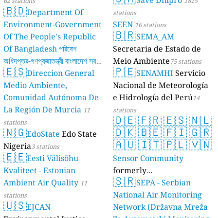
Save Dnipro
62 stations
1815
🇧🇩
Department Of
stations
Environment-Government
SEEN
16 stations
🇧🇷
Of The People's Republic
SEMA_AM
Of Bangladesh পরিবেশ
Secretaria de Estado de
অধিদপ্তর-গণপ্রজাতন্ত্রী বাংলাদেশ সরকার
Meio Ambiente
75 stations
🇪🇸
🇵🇪
Direccion General
SENAMHI
Servicio
17 stations
Medio Ambiente,
Nacional de Meteorología
Comunidad Autónoma De
e Hidrología del Perú
14
La Región De Murcia
11
stations
🇩🇪
🇫🇷
🇪🇸
🇳🇱
stations
🇳🇬
🇩🇰
🇧🇪
🇫🇮
🇬🇷
EdoState
Edo State
🇦🇺
🇮🇹
🇵🇱
🇻🇳
Nigeria
3 stations
🇪🇪
Eesti Välisõhu
Sensor Community
Kvaliteet - Estonian
formerly
🇸🇷
Ambient Air Quality
luftdaten.info
SEPA - Serbian
11
35809 stations
National Air Monitoring
stations
🇺🇸
EJCAN
Network (Državna Mreža