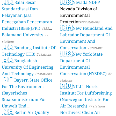
🇮🇩
🇺🇸
Balai Besar
Nevada NDEP
Standardisasi Dan
Nevada Division of
Pelayanan Jasa
Environmental
Pencegahan Pencemaran
Protection
229 stations
🇨🇦
Industri (BBSPJPPI)
New Foundland And
4152
Balamand University
Labrador Department Of
stations
25
Environment And
stations
🇮🇩
Bandung Institute Of
Conservation
7 stations
🇺🇸
Technology (ITB)
New York State
2 stations
🇧🇩
Bangladesh
Department Of
University Of Engineering
Environmental
And Technology
Conservation (NYSDEC)
10 stations
42
🇩🇪
Bayern State Office
stations
🇳🇴
For The Environment
NILU - Norsk
(Bayerisches
Institutt For Luftforskning
Staatsministerium Für
(Norwegian Institute For
Umwelt Und
Air Research)
77 stations
🇩🇪
Berlin Air Quality -
Verbraucherschutz) - LfU
Northwest Clean Air