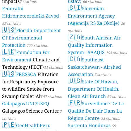
impacts
ústav)
7 stations
66 stations
🇸🇮
Federalni
Slovenian
Hidrometeorološki Zavod
Environment Agency
(Agencija RS Za Okolje)
25 stations
26
🇺🇸
Florida Department
stations
🇿🇦
Of Environmental
South African Air
Protection
Quality Information
177 stations
🇱🇰
Foundation For
System - SAAQIS
193 stations
🇨🇦
Environment
Climate and
Southeast
Technology (FECT)
Saskatchewan - Airshed
11 stations
🇺🇸
FRESSCA
Filtration
Association
6 stations
🇺🇸
for Respiratory Exposure
State Of Hawaii,
to wildfire Smoke from
Department Of Health,
Swamp Cooler Air
Clean Air Branch
47 stations
69 stations
🇫🇷
Galapagos UNC/USFQ
Surveillance De La
Galapagos Science Center
Qualité De L'air Dans La
0
Région Centre
stations
23 stations
🇵🇪
GeoHealthPeru
Sustenta Honduras
59