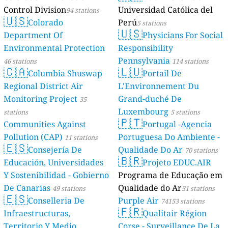
Control Division
Universidad Católica del
94 stations
🇺🇸
Colorado
Perú
5 stations
🇺🇸
Department Of
Physicians For Social
Environmental Protection
Responsibility
Pennsylvania
46 stations
114 stations
🇨🇦
🇱🇺
Columbia Shuswap
Portail De
Regional District Air
L'Environnement Du
Monitoring Project
Grand-duché De
35
Luxembourg
stations
5 stations
🇵🇹
Communities Against
Portugal -Agencia
Pollution (CAP)
Portuguesa Do Ambiente -
11 stations
🇪🇸
Consejería De
Qualidade Do Ar
70 stations
🇧🇷
Educación, Universidades
Projeto EDUC.AIR
Y Sostenibilidad - Gobierno
Programa de Educação em
De Canarias
Qualidade do Ar
49 stations
31 stations
🇪🇸
Conselleria De
Purple Air
74153 stations
🇫🇷
Infraestructuras,
Qualitair Région
Territorio Y Medio
Corse - Surveillance De La