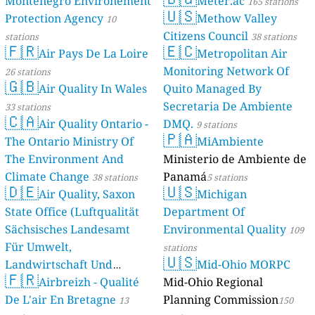
Montenegro Environement
Meter.ac
165 stations
🇺🇸
Protection Agency
Methow Valley
10
Citizens Council
stations
38 stations
🇫🇷
🇪🇨
Air Pays De La Loire
Metropolitan Air
Monitoring Network Of
26 stations
🇬🇧
Air Quality In Wales
Quito Managed By
Secretaria De Ambiente
33 stations
🇨🇦
Air Quality Ontario -
DMQ.
9 stations
🇵🇦
The Ontario Ministry Of
MiAmbiente
The Environment And
Ministerio de Ambiente de
Climate Change
Panamá
38 stations
5 stations
🇩🇪
🇺🇸
Air Quality, Saxon
Michigan
State Office (Luftqualität
Department Of
Sächsisches Landesamt
Environmental Quality
109
Für Umwelt,
stations
🇺🇸
Landwirtschaft Und
Mid-Ohio MORPC
🇫🇷
Geologie)
Airbreizh - Qualité
Mid-Ohio Regional
50 stations
De L'air En Bretagne
Planning Commission
13
150