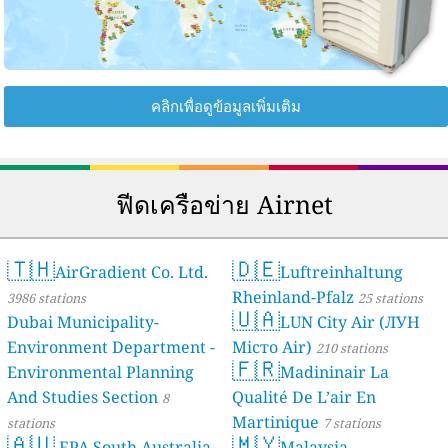
คลิกเพื่อดูข้อมูลเพิ่มเติม
ฟีดเครือข่าย Airnet
🇹🇭
🇩🇪
AirGradient Co. Ltd.
Luftreinhaltung
Rheinland-Pfalz
3986 stations
25 stations
🇺🇦
Dubai Municipality-
LUN City Air (ЛУН
Environment Department -
Місто Air)
210 stations
🇫🇷
Environmental Planning
Madininair La
And Studies Section
Qualité De L’air En
8
Martinique
stations
7 stations
🇦🇺
🇲🇾
EPA South Australia
Malaysia