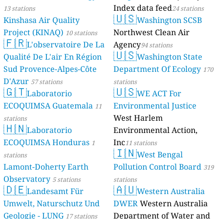
Index data feed
13 stations
24 stations
🇺🇸
Kinshasa Air Quality
Washington SCSB
Project (KINAQ)
Northwest Clean Air
10 stations
🇫🇷
L'observatoire De La
Agency
94 stations
🇺🇸
Qualité De L'air En Région
Washington State
Sud Provence-Alpes-Côte
Department Of Ecology
170
D'Azur
57 stations
stations
🇬🇹
🇺🇸
Laboratorio
WE ACT For
ECOQUIMSA Guatemala
Environmental Justice
11
West Harlem
stations
🇭🇳
Laboratorio
Environmental Action,
ECOQUIMSA Honduras
Inc
1
11 stations
🇮🇳
West Bengal
stations
Lamont-Doherty Earth
Pollution Control Board
319
Observatory
5 stations
stations
🇩🇪
🇦🇺
Landesamt Für
Western Australia
Umwelt, Naturschutz Und
DWER
Western Australia
Geologie - LUNG
Department of Water and
17 stations