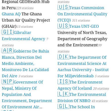
Regional GEOHealth Hub
stations
🇺🇸
in Peru
Texas Commission
229 stations
Ghana AQ
The Ghana
On Environmental Quality
Urban Air Quality Project
(TCEQ)
311 stations
🇺🇸
(GHAir)
Texas UNT-GEO
13 stations
🇬🇮
Gibraltar
University of North Texas,
Environmental Agency
Department of Geography
7
and the Environment
stations
99
🇦🇷
Gobierno De Bahía
stations
🇩🇰
Blanca, Direction Del
The Department Of
Medio Ambiente,
Environmental Science At
Monitoreo De La Calidad
Aarhus University - Institut
Del Aire
For Miljøvidenskab
3 stations
5 stations
🇳🇵
🇮🇸
Government Of
The Environment
Nepal, Ministry Of
Agency Of Iceland
20 stations
🇱🇰
Population And
The Environmental
Environment, Department
Division Of NBRO
43 stations
🇬🇱
Of Environment Air
The School In