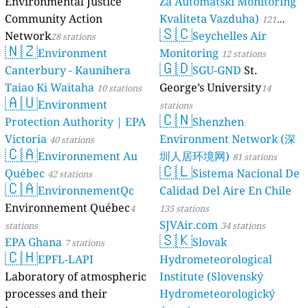
Environmental Justice
Za Automatski Monitoring
Community Action
Kvaliteta Vazduha)
121
🇸🇨
Network
Seychelles Air
28 stations
stations
🇳🇿
Environment
Monitoring
12 stations
🇬🇩
Canterbury - Kaunihera
SGU-GND
St.
Taiao Ki Waitaha
George’s University
10 stations
14
🇦🇺
Environment
stations
🇨🇳
Protection Authority | EPA
Shenzhen
Victoria
Environment Network (深
40 stations
🇨🇦
Environnement Au
圳人居环境网)
81 stations
🇨🇱
Québec
Sistema Nacional De
42 stations
🇨🇦
EnvironnementQc
Calidad Del Aire En Chile
Environnement Québec
4
135 stations
SJVAir.com
stations
34 stations
🇸🇰
EPA Ghana
Slovak
7 stations
🇨🇭
EPFL-LAPI
Hydrometeorological
Laboratory of atmospheric
Institute (Slovenský
processes and their
Hydrometeorologický