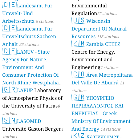
🇩🇪
Landesamt Für
Environmental
Umwelt- Und
Regulation
22 stations
🇺🇸
Arbeitsschutz
Wisconsin
9 stations
🇩🇪
Landesamt Für
Department Of Natural
Umweltschutz Sachsen-
Resources
118 stations
🇿🇲
Anhalt
Zambia CEEEZ
25 stations
🇩🇪
LANUV - State
Centre for Energy,
Agency For Nature,
Environment and
Environment And
Engineering
1 stations
🇨🇴
Consumer Protection Of
Área Metropolitana
North Rhine Westphalia
Del Valle De Aburrá
21
🇬🇷
(Landesamt Für Natur,
LAPUP
Laboratory
stations
🇬🇷
Umwelt Und
of Atmospheric Physics of
ΥΠΟΥΡΓΕΙΟ
Verbraucherschutz NRW)
the University of Patras
ΠΕΡΙΒΑΛΛΟΝΤΟΣ ΚΑΙ
8
ΕΝΕΡΓΕΙΑΣ - Greek
61 stations
stations
🇸🇳
LASOMED
Ministry Of Environment
Université Gaston Berger
And Energy
1
14 stations
🇰🇿
Қазгидромет -
stations