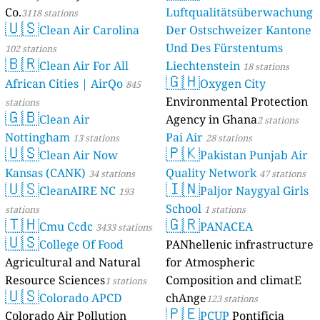
Co.
Luftqualitätsüberwachung
3118 stations
🇺🇸
Clean Air Carolina
Der Ostschweizer Kantone
Und Des Fürstentums
102 stations
🇧🇷
Clean Air For All
Liechtenstein
18 stations
🇬🇭
African Cities | AirQo
Oxygen City
845
Environmental Protection
stations
🇬🇧
Clean Air
Agency in Ghana
2 stations
Nottingham
Pai Air
13 stations
28 stations
🇺🇸
🇵🇰
Clean Air Now
Pakistan Punjab Air
Kansas (CANK)
Quality Network
34 stations
47 stations
🇺🇸
🇮🇳
CleanAIRE NC
Paljor Naygyal Girls
193
School
stations
1 stations
🇹🇭
🇬🇷
Cmu Ccdc
PANACEA
3433 stations
🇺🇸
College Of Food
PANhellenic infrastructure
Agricultural and Natural
for Atmospheric
Resource Sciences
Composition and climatE
1 stations
🇺🇸
Colorado APCD
chAnge
123 stations
🇵🇪
Colorado Air Pollution
PCUP
Pontificia