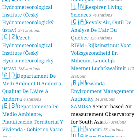
🇮🇳
Hydrometeorological
Respirer Living
Institute (Český
Sciences
74 stations
🇨🇦
Hydrometeorologický
Revolv'Air, Outil De
ústav)
Analyse De L'air Du
274 stations
🇨🇿
Czech
Québec
126 stations
Hydrometeorological
RIVM - Rijksinstituut Voor
Institute (Český
Volksgezondheid En
Hydrometeorologický
Milieum, Landelijk
ústav)
Meetnet Luchtkwaliteit
188 stations
112
🇦🇩
Departament De
stations
🇷🇼
Medi Ambient D'Andorra -
Rwanda
Qualitat De L'Aire A
Environment Management
Andorra
Authority
4 stations
14 stations
🇪🇸
Departamento De
SAMOSA
Sensor-based Air
Medio Ambiente,
measurement Observatory
Planificación Territorial Y
for South Asia
337 stations
🇹🇭
Vivienda · Gobierno Vasco
Sansiri
58 stations
🇺🇦