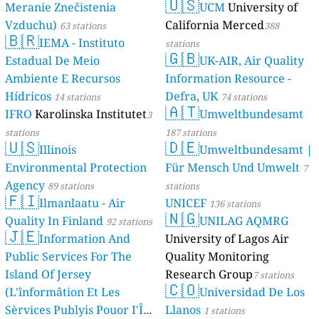
🇺🇸
Meranie Znečistenia
UCM
University of
Vzduchu)
California Merced
63 stations
388
🇧🇷
IEMA - Instituto
stations
🇬🇧
Estadual De Meio
UK-AIR, Air Quality
Ambiente E Recursos
Information Resource -
Hídricos
Defra, UK
14 stations
74 stations
🇦🇹
IFRO
Karolinska Institutet
Umweltbundesamt
3
stations
187 stations
🇺🇸
🇩🇪
Illinois
Umweltbundesamt |
Environmental Protection
Für Mensch Und Umwelt
7
Agency
89 stations
stations
🇫🇮
Ilmanlaatu - Air
UNICEF
136 stations
🇳🇬
Quality In Finland
UNILAG AQMRG
92 stations
🇯🇪
Information And
University of Lagos Air
Public Services For The
Quality Monitoring
Island Of Jersey
Research Group
7 stations
🇨🇴
(L'înformâtion Et Les
Universidad De Los
Sèrvices Publyis Pouor I'Île
Llanos
1 stations