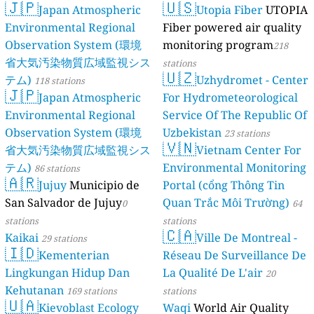
🇯🇵
🇺🇸
Japan Atmospheric
Utopia Fiber
UTOPIA
Environmental Regional
Fiber powered air quality
Observation System (環境
monitoring program
218
省大気汚染物質広域監視シス
stations
🇺🇿
テム)
Uzhydromet - Center
118 stations
🇯🇵
Japan Atmospheric
For Hydrometeorological
Environmental Regional
Service Of The Republic Of
Observation System (環境
Uzbekistan
23 stations
🇻🇳
省大気汚染物質広域監視シス
Vietnam Center For
テム)
Environmental Monitoring
86 stations
🇦🇷
Jujuy
Municipio de
Portal (cổng Thông Tin
San Salvador de Jujuy
Quan Trắc Môi Trường)
0
64
stations
stations
🇨🇦
Kaikai
Ville De Montreal -
29 stations
🇮🇩
Kementerian
Réseau De Surveillance De
Lingkungan Hidup Dan
La Qualité De L'air
20
Kehutanan
169 stations
stations
🇺🇦
Kievoblast Ecology
Waqi
World Air Quality