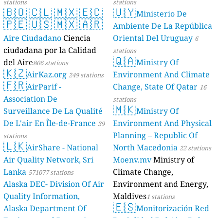
stations
stations
🇧🇴
🇨🇱
🇲🇽
🇪🇨
🇺🇾
Ministerio De
🇵🇪
🇺🇸
🇲🇽
🇦🇷
Ambiente De La República
Aire Ciudadano
Ciencia
Oriental Del Uruguay
6
ciudadana por la Calidad
stations
🇶🇦
del Aire
Ministry Of
806 stations
🇰🇿
AirKaz.org
Environment And Climate
249 stations
🇫🇷
AirParif -
Change, State Of Qatar
16
Association De
stations
🇲🇰
Surveillance De La Qualité
Ministry Of
De L'air En Île-de-France
Environment And Physical
39
Planning – Republic Of
stations
🇱🇰
AirShare - National
North Macedonia
22 stations
Air Quality Network, Sri
Moenv.mv
Ministry of
Lanka
Climate Change,
571077 stations
Alaska DEC- Division Of Air
Environment and Energy,
Quality Information,
Maldives
1 stations
🇪🇸
Alaska Department Of
Monitorización Red