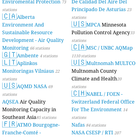
Enviromental Protection
De Calidad Del Aire Del
73
Principado De Asturias
stations
23
🇨🇦
Alberta
stations
🇺🇸
Environment And
MPCA
Minnesota
Sustainable Resource
Pollution Control Agency
33
Development - Air Quality
stations
🇨🇦
Monitoring
MSC / UNBC AQMap
66 stations
🇬🇹
Ambente
4 stations
1110 stations
🇱🇹
🇺🇸
Aplinkos
Multnomah MULTCO
Monitoringas Vilniaus
Multnomah County
22
Climate and Health
stations
20
🇺🇸
AQMD NASA
69
stations
🇨🇭
NABEL / FOEN -
stations
AQSEA
Air Quality
Switzerland Federal Office
Monitoring Capacity in
For The Environment
14
Southeast Asia
85 stations
stations
🇫🇷
ATMO Bourgogne-
Nafas
84 stations
Franche-Comté -
NASA CSESP / RTI
207