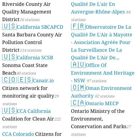
Riverside County Air
Qualité De L'air En
Quality Management
Auvergne-Rhône-Alpes
84
District
16 stations
stations
🇺🇸
🇫🇷
California SBCAPCD
Observatoire De La
Santa Barbara County Air
Qualité De L'Air à Mayotte
Pollution Control
- Association Agréée Pour
District
La Surveillance De La
114 stations
🇺🇸
California SCSB
Qualité De L'Air De
🇦🇺
Sonoma Coast State
Mayotte
Office Of
4 stations
Beach
Environment And Heritage
40 stations
🇨🇴
🇪🇸
Canair.io
- NSW
97 stations
🇴🇲
Citizen network for
Oman Environment
monitoring air quality
Authority
29
62 stations
🇨🇦
Ontario MECP
stations
🇺🇸
CCA California
Ontario Ministry of the
Coalition for Clean Air
Environment,
222
Conservation and Parks
stations
27
CCA Colorado
Citizens for
stations