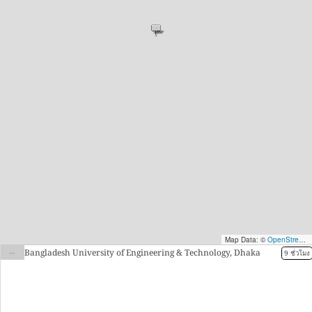
Map Data: ©
OpenStreetMap contributors
--
Bangladesh University of Engineering & Technology, Dhaka
9 ชั่วโมง