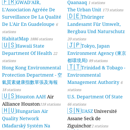
🇫🇷
Quality Monitoring
GWAD'AIR,
Qaanaaq
30
1 stations
L’Association Agréée De
The Urban Unit
stations
173 stations
🇩🇪
Surveillance De La Qualité
Thüringer
De L'Air En Guadeloupe
Landesamt Für Umwelt,
6
Bergbau Und Naturschutz
stations
HabitatMap
1886 stations
20 stations
🇺🇸
🇯🇵
Hawaii State
Tokyo, Japan
Department Of Health
Environment Agency (東京
22
都環境局)
stations
89 stations
🇹🇹
Hong Kong Environmental
Trinidad & Tobago -
Protection Department - 空
Environmental
氣質素健康指數單張及海報
Management Authority
6
18 stations
stations
🇺🇸
Houston AAH
Air
U.S. Department Of State
Alliance Houston
118 stations
66 stations
🇭🇺
🇸🇳
Hungarian Air
UASZ
Université
Quality Network
Assane Seck de
(Maďarský Systém Na
Ziguinchor
2 stations