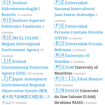
🇽🇰
🇵🇪
Dé Jèrri)
Instituti
Universidad
2 stations
Hidrometeorologjik I
Nacional Intercultural
Kosovës
Juan Santos Atahualpa
12 stations
3
🇦🇴
Instituto Superior
stations
🇵🇪
Politécnico Tundavala
Universidad
8
Peruana Cayetano Heredia
stations
🇧🇪
IRCEL-CELINE -
(UPCH)
4 stations
🇧🇴
Belgian Interregional
Universidad Privada
Environment Agency
Boliviana
87
3 stations
🇳🇦
University Of
stations
🇮🇪
Ireland
Namibia
1 stations
🇲🇺
Environmental Protection
UoM
University of
Agency (EPA)
Mauritius
116 stations
1 stations
🇯🇵
🇷🇴
🇮🇱
Japan Atmospheric
URad Monitor
Environmental Regional
3842 stations
🇸🇳
Observation System (環境
USSEIN
Université
省大気汚染物質広域監視シス
du Sine Saloum El-hâdj
テム)
ibrahima NIASS
37 stations
2 stations