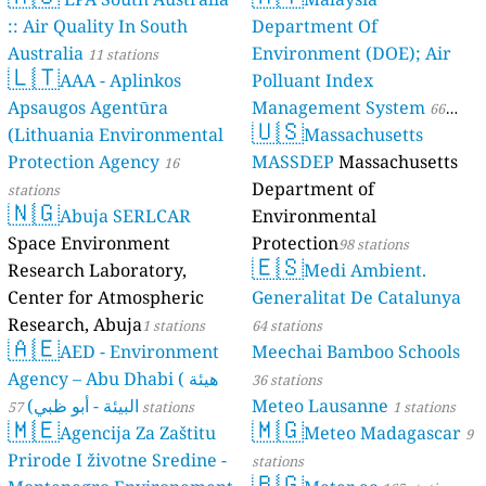
:: Air Quality In South
Department Of
Australia
Environment (DOE); Air
11 stations
🇱🇹
AAA - Aplinkos
Polluant Index
Apsaugos Agentūra
Management System
66
🇺🇸
(Lithuania Environmental
Massachusetts
stations
Protection Agency
MASSDEP
Massachusetts
16
Department of
stations
🇳🇬
Abuja SERLCAR
Environmental
Space Environment
Protection
98 stations
🇪🇸
Research Laboratory,
Medi Ambient.
Center for Atmospheric
Generalitat De Catalunya
Research, Abuja
1 stations
64 stations
🇦🇪
AED - Environment
Meechai Bamboo Schools
Agency – Abu Dhabi ( هيئة
36 stations
البيئة - أبو ظبي)
Meteo Lausanne
57 stations
1 stations
🇲🇪
🇲🇬
Agencija Za Zaštitu
Meteo Madagascar
9
Prirode I životne Sredine -
stations
🇧🇬