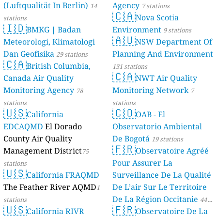
(Luftqualität In Berlin)
Agency
46 stations
14
7 stations
🇨🇦
Nova Scotia
stations
🇮🇩
BMKG | Badan
Environment
9 stations
🇦🇺
Meteorologi, Klimatologi
NSW Department Of
Dan Geofisika
Planning And Environment
29 stations
🇨🇦
British Columbia,
131 stations
🇨🇦
Canada Air Quality
NWT Air Quality
Monitoring Agency
Monitoring Network
78
7
stations
stations
🇺🇸
🇨🇴
California
OAB - El
EDCAQMD
El Dorado
Observatorio Ambiental
County Air Quality
De Bogotá
19 stations
🇫🇷
Management District
Observatoire Agréé
75
Pour Assurer La
stations
🇺🇸
California FRAQMD
Surveillance De La Qualité
The Feather River AQMD
De L’air Sur Le Territoire
1
De La Région Occitanie
stations
44
🇺🇸
🇫🇷
California RIVR
Observatoire De La
stations