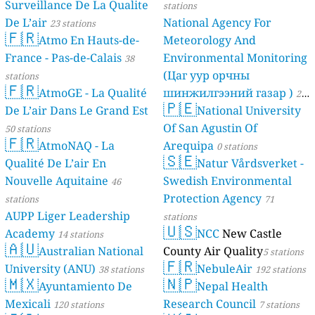
Surveillance De La Qualite
stations
De L’air
National Agency For
23 stations
🇫🇷
Atmo En Hauts-de-
Meteorology And
France - Pas-de-Calais
Environmental Monitoring
38
(Цаг уур орчны
stations
🇫🇷
AtmoGE - La Qualité
шинжилгээний газар )
21
🇵🇪
De L’air Dans Le Grand Est
National University
stations
Of San Agustin Of
50 stations
🇫🇷
AtmoNAQ - La
Arequipa
0 stations
🇸🇪
Qualité De L’air En
Natur Vårdsverket -
Nouvelle Aquitaine
Swedish Environmental
46
Protection Agency
stations
71
AUPP Liger Leadership
stations
🇺🇸
Academy
NCC
New Castle
14 stations
🇦🇺
Australian National
County Air Quality
5 stations
🇫🇷
University (ANU)
NebuleAir
38 stations
192 stations
🇲🇽
🇳🇵
Ayuntamiento De
Nepal Health
Mexicali
Research Council
120 stations
7 stations