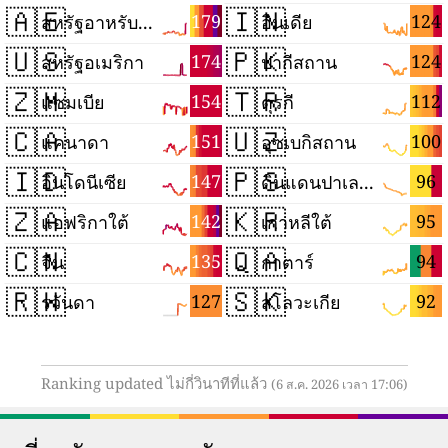
🇦🇪
🇮🇳
179
124
สหรัฐอาหรับเอมิเรตส์
อินเดีย
🇺🇸
🇵🇰
174
124
สหรัฐอเมริกา
ปากีสถาน
🇿🇲
🇹🇷
154
112
แซมเบีย
ตุรกี
🇨🇦
🇺🇿
151
100
แคนาดา
อุซเบกิสถาน
🇮🇩
🇵🇸
147
96
อินโดนีเซีย
ดินแดนปาเลสไตน์
🇿🇦
🇰🇷
142
95
แอฟริกาใต้
เกาหลีใต้
🇨🇳
🇶🇦
135
94
จีน
กาตาร์
🇷🇼
🇸🇰
127
92
รวันดา
สโลวะเกีย
Ranking updated ไม่กี่วินาทีที่แล้ว
(6 ส.ค. 2026 เวลา 17:06)