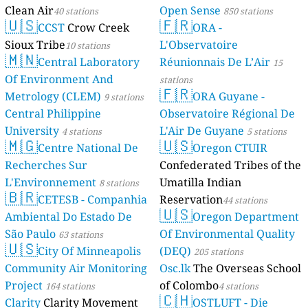
Clean Air
Open Sense
40 stations
850 stations
🇺🇸
🇫🇷
CCST
Crow Creek
ORA -
Sioux Tribe
L'Observatoire
10 stations
🇲🇳
Central Laboratory
Réunionnais De L’Air
15
Of Environment And
stations
🇫🇷
Metrology (CLEM)
ORA Guyane -
9 stations
Central Philippine
Observatoire Régional De
University
L'Air De Guyane
4 stations
5 stations
🇲🇬
🇺🇸
Centre National De
Oregon CTUIR
Recherches Sur
Confederated Tribes of the
L'Environnement
Umatilla Indian
8 stations
🇧🇷
CETESB - Companhia
Reservation
44 stations
🇺🇸
Ambiental Do Estado De
Oregon Department
São Paulo
Of Environmental Quality
63 stations
🇺🇸
City Of Minneapolis
(DEQ)
205 stations
Community Air Monitoring
Osc.lk
The Overseas School
Project
of Colombo
164 stations
4 stations
🇨🇭
Clarity
Clarity Movement
OSTLUFT - Die