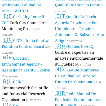
Ambiente (Calidad Del
Qualité De L'air En Corse
7
Aire - CALIDAD
stations
🇮🇪
🇮🇹
AMBIENTAL)
Cork City Council
Qualità Dell’aria |
23 stations
CCC
Cork City Council Air
Agenzia Provinciale Per
Monitoring Project
L'ambiente | Provincia
53
Autonoma Di Bolzano - Alto
stations
🇮🇳
CPCB - India Central
Adige
14 stations
🇨🇦
Pollution Control Board
Québec CEAEQ
586
Centre d'expertise en
stations
🇭🇷
Croatian
analyse environnementale
Environment Agency -
du Québec
101 stations
🇲🇽
Agencija Za Zaštitu Okoliša
Red De Monitoreo
De Calidad Del AireDel
66 stations
🇦🇺
CSIRO
Estado De Guanajuato
180
Commonwealth Scientific
stations
🇧🇷
and Industrial Research
Rede Manual De
Organisation
Partículas Sedimentadas
35 stations
🇨🇿
Czech
Da Região Sul
6 stations