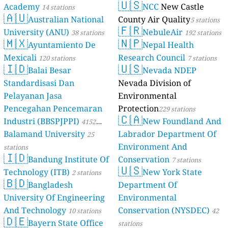
🇺🇸
Academy
NCC
New Castle
14 stations
🇦🇺
Australian National
County Air Quality
5 stations
🇫🇷
University (ANU)
NebuleAir
38 stations
192 stations
🇲🇽
🇳🇵
Ayuntamiento De
Nepal Health
Mexicali
Research Council
120 stations
7 stations
🇮🇩
🇺🇸
Balai Besar
Nevada NDEP
Standardisasi Dan
Nevada Division of
Pelayanan Jasa
Environmental
Pencegahan Pencemaran
Protection
229 stations
🇨🇦
Industri (BBSPJPPI)
New Foundland And
4152
Balamand University
Labrador Department Of
stations
25
Environment And
stations
🇮🇩
Bandung Institute Of
Conservation
7 stations
🇺🇸
Technology (ITB)
New York State
2 stations
🇧🇩
Bangladesh
Department Of
University Of Engineering
Environmental
And Technology
Conservation (NYSDEC)
10 stations
42
🇩🇪
Bayern State Office
stations