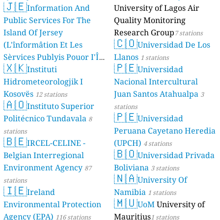
🇯🇪
Information And
University of Lagos Air
Public Services For The
Quality Monitoring
Island Of Jersey
Research Group
7 stations
🇨🇴
(L'înformâtion Et Les
Universidad De Los
Sèrvices Publyis Pouor I'Île
Llanos
1 stations
🇽🇰
🇵🇪
Dé Jèrri)
Instituti
Universidad
2 stations
Hidrometeorologjik I
Nacional Intercultural
Kosovës
Juan Santos Atahualpa
12 stations
3
🇦🇴
Instituto Superior
stations
🇵🇪
Politécnico Tundavala
Universidad
8
Peruana Cayetano Heredia
stations
🇧🇪
IRCEL-CELINE -
(UPCH)
4 stations
🇧🇴
Belgian Interregional
Universidad Privada
Environment Agency
Boliviana
87
3 stations
🇳🇦
University Of
stations
🇮🇪
Ireland
Namibia
1 stations
🇲🇺
Environmental Protection
UoM
University of
Agency (EPA)
Mauritius
116 stations
1 stations