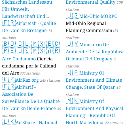
Sächsisches Landesamt
Environmental Quality
109
Für Umwelt,
stations
🇺🇸
Landwirtschaft Und
Mid-Ohio MORPC
🇫🇷
Geologie)
Airbreizh - Qualité
Mid-Ohio Regional
50 stations
De L'air En Bretagne
Planning Commission
13
151
stations
stations
🇧🇴
🇨🇱
🇲🇽
🇪🇨
🇺🇾
Ministerio De
🇵🇪
🇺🇸
🇲🇽
🇦🇷
Ambiente De La República
Aire Ciudadano
Ciencia
Oriental Del Uruguay
6
ciudadana por la Calidad
stations
🇶🇦
del Aire
Ministry Of
806 stations
🇰🇿
AirKaz.org
Environment And Climate
249 stations
🇫🇷
AirParif -
Change, State Of Qatar
16
Association De
stations
🇲🇰
Surveillance De La Qualité
Ministry Of
De L'air En Île-de-France
Environment And Physical
39
Planning – Republic Of
stations
🇱🇰
AirShare - National
North Macedonia
22 stations