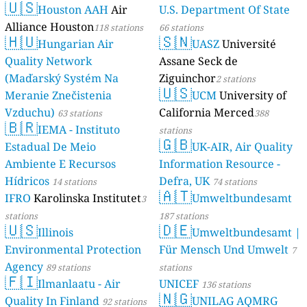
🇺🇸
Houston AAH
Air
U.S. Department Of State
Alliance Houston
118 stations
66 stations
🇭🇺
🇸🇳
Hungarian Air
UASZ
Université
Quality Network
Assane Seck de
(Maďarský Systém Na
Ziguinchor
2 stations
🇺🇸
Meranie Znečistenia
UCM
University of
Vzduchu)
California Merced
63 stations
388
🇧🇷
IEMA - Instituto
stations
🇬🇧
Estadual De Meio
UK-AIR, Air Quality
Ambiente E Recursos
Information Resource -
Hídricos
Defra, UK
14 stations
74 stations
🇦🇹
IFRO
Karolinska Institutet
Umweltbundesamt
3
stations
187 stations
🇺🇸
🇩🇪
Illinois
Umweltbundesamt |
Environmental Protection
Für Mensch Und Umwelt
7
Agency
89 stations
stations
🇫🇮
Ilmanlaatu - Air
UNICEF
136 stations
🇳🇬
Quality In Finland
UNILAG AQMRG
92 stations