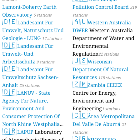
Lamont-Doherty Earth
Pollution Control Board
319
Observatory
5 stations
stations
🇩🇪
🇦🇺
Landesamt Für
Western Australia
Umwelt, Naturschutz Und
DWER
Western Australia
Geologie - LUNG
Department of Water and
17 stations
🇩🇪
Landesamt Für
Environmental
Umwelt- Und
Regulation
22 stations
🇺🇸
Arbeitsschutz
Wisconsin
9 stations
🇩🇪
Landesamt Für
Department Of Natural
Umweltschutz Sachsen-
Resources
118 stations
🇿🇲
Anhalt
Zambia CEEEZ
25 stations
🇩🇪
LANUV - State
Centre for Energy,
Agency For Nature,
Environment and
Environment And
Engineering
1 stations
🇨🇴
Consumer Protection Of
Área Metropolitana
North Rhine Westphalia
Del Valle De Aburrá
21
🇬🇷
(Landesamt Für Natur,
LAPUP
Laboratory
stations
🇬🇷
Umwelt Und
of Atmospheric Physics of
ΥΠΟΥΡΓΕΙΟ