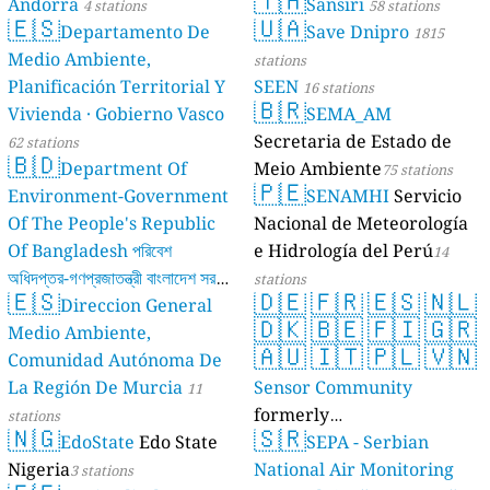
🇹🇭
Andorra
Sansiri
4 stations
58 stations
🇪🇸
🇺🇦
Departamento De
Save Dnipro
1815
Medio Ambiente,
stations
Planificación Territorial Y
SEEN
16 stations
🇧🇷
Vivienda · Gobierno Vasco
SEMA_AM
Secretaria de Estado de
62 stations
🇧🇩
Department Of
Meio Ambiente
75 stations
🇵🇪
Environment-Government
SENAMHI
Servicio
Of The People's Republic
Nacional de Meteorología
Of Bangladesh পরিবেশ
e Hidrología del Perú
14
অধিদপ্তর-গণপ্রজাতন্ত্রী বাংলাদেশ সরকার
stations
🇪🇸
🇩🇪
🇫🇷
🇪🇸
🇳🇱
Direccion General
17 stations
🇩🇰
🇧🇪
🇫🇮
🇬🇷
Medio Ambiente,
🇦🇺
🇮🇹
🇵🇱
🇻🇳
Comunidad Autónoma De
La Región De Murcia
Sensor Community
11
formerly
stations
🇳🇬
🇸🇷
EdoState
Edo State
luftdaten.info
SEPA - Serbian
35814 stations
Nigeria
National Air Monitoring
3 stations