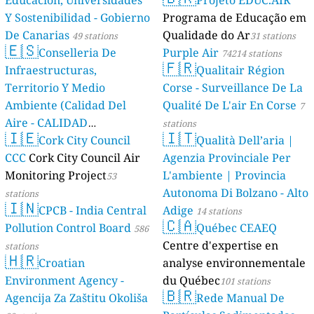
Educación, Universidades
Projeto EDUC.AIR
Y Sostenibilidad - Gobierno
Programa de Educação em
De Canarias
Qualidade do Ar
49 stations
31 stations
🇪🇸
Conselleria De
Purple Air
74214 stations
🇫🇷
Infraestructuras,
Qualitair Région
Territorio Y Medio
Corse - Surveillance De La
Ambiente (Calidad Del
Qualité De L'air En Corse
7
Aire - CALIDAD
stations
🇮🇪
🇮🇹
AMBIENTAL)
Cork City Council
Qualità Dell’aria |
23 stations
CCC
Cork City Council Air
Agenzia Provinciale Per
Monitoring Project
L'ambiente | Provincia
53
Autonoma Di Bolzano - Alto
stations
🇮🇳
CPCB - India Central
Adige
14 stations
🇨🇦
Pollution Control Board
Québec CEAEQ
586
Centre d'expertise en
stations
🇭🇷
Croatian
analyse environnementale
Environment Agency -
du Québec
101 stations
🇧🇷
Agencija Za Zaštitu Okoliša
Rede Manual De