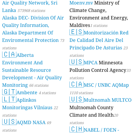
Air Quality Network, Sri
Moenv.mv
Ministry of
Lanka
Climate Change,
573968 stations
Alaska DEC- Division Of Air
Environment and Energy,
Quality Information,
Maldives
1 stations
🇪🇸
Alaska Department Of
Monitorización Red
Enviromental Protection
De Calidad Del Aire Del
73
Principado De Asturias
stations
23
🇨🇦
Alberta
stations
🇺🇸
Environment And
MPCA
Minnesota
Sustainable Resource
Pollution Control Agency
33
Development - Air Quality
stations
🇨🇦
Monitoring
MSC / UNBC AQMap
66 stations
🇬🇹
Ambente
4 stations
1110 stations
🇱🇹
🇺🇸
Aplinkos
Multnomah MULTCO
Monitoringas Vilniaus
Multnomah County
22
Climate and Health
stations
20
🇺🇸
AQMD NASA
69
stations
🇨🇭
NABEL / FOEN -
stations