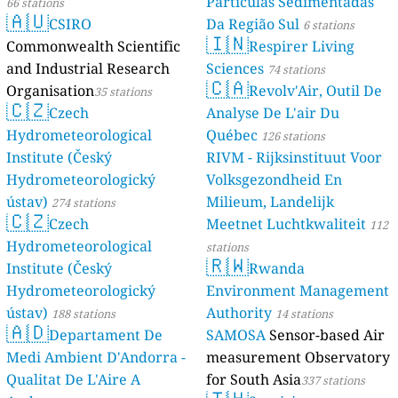
Partículas Sedimentadas
66 stations
🇦🇺
CSIRO
Da Região Sul
6 stations
🇮🇳
Commonwealth Scientific
Respirer Living
and Industrial Research
Sciences
74 stations
🇨🇦
Organisation
Revolv'Air, Outil De
35 stations
🇨🇿
Czech
Analyse De L'air Du
Hydrometeorological
Québec
126 stations
Institute (Český
RIVM - Rijksinstituut Voor
Hydrometeorologický
Volksgezondheid En
ústav)
Milieum, Landelijk
274 stations
🇨🇿
Czech
Meetnet Luchtkwaliteit
112
Hydrometeorological
stations
🇷🇼
Institute (Český
Rwanda
Hydrometeorologický
Environment Management
ústav)
Authority
188 stations
14 stations
🇦🇩
Departament De
SAMOSA
Sensor-based Air
Medi Ambient D'Andorra -
measurement Observatory
Qualitat De L'Aire A
for South Asia
337 stations