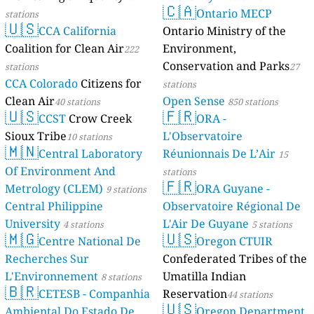
🇨🇦
Ontario MECP
stations
🇺🇸
CCA California
Ontario Ministry of the
Coalition for Clean Air
Environment,
222
Conservation and Parks
stations
27
CCA Colorado
Citizens for
stations
Clean Air
Open Sense
40 stations
850 stations
🇺🇸
🇫🇷
CCST
Crow Creek
ORA -
Sioux Tribe
L'Observatoire
10 stations
🇲🇳
Central Laboratory
Réunionnais De L’Air
15
Of Environment And
stations
🇫🇷
Metrology (CLEM)
ORA Guyane -
9 stations
Central Philippine
Observatoire Régional De
University
L'Air De Guyane
4 stations
5 stations
🇲🇬
🇺🇸
Centre National De
Oregon CTUIR
Recherches Sur
Confederated Tribes of the
L'Environnement
Umatilla Indian
8 stations
🇧🇷
CETESB - Companhia
Reservation
44 stations
🇺🇸
Ambiental Do Estado De
Oregon Department