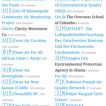
São Paulo
Of Environmental Quality
63 stations
🇺🇸
City Of Minneapolis
(DEQ)
205 stations
Community Air Monitoring
Osc.lk
The Overseas School
Project
of Colombo
164 stations
4 stations
🇨🇭
Clarity
Clarity Movement
OSTLUFT - Die
Co.
Luftqualitätsüberwachung
3118 stations
🇺🇸
Clean Air Carolina
Der Ostschweizer Kantone
Und Des Fürstentums
102 stations
🇧🇷
Clean Air For All
Liechtenstein
18 stations
🇬🇭
African Cities | AirQo
Oxygen City
846
Environmental Protection
stations
🇬🇧
Clean Air
Agency in Ghana
2 stations
Nottingham
Pai Air
13 stations
28 stations
🇺🇸
🇵🇰
Clean Air Now
Pakistan Punjab Air
Kansas (CANK)
Quality Network
34 stations
47 stations
🇺🇸
🇮🇳
CleanAIRE NC
Paljor Naygyal Girls
194
School
stations
1 stations
🇹🇭
🇬🇷
Cmu Ccdc
PANACEA
3437 stations