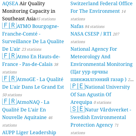
AQSEA
Air Quality
Switzerland Federal Office
Monitoring Capacity in
For The Environment
14
Southeast Asia
85 stations
stations
🇫🇷
ATMO Bourgogne-
Nafas
84 stations
Franche-Comté -
NASA CSESP / RTI
207
Surveillance De La Qualite
stations
De L’air
National Agency For
23 stations
🇫🇷
Atmo En Hauts-de-
Meteorology And
France - Pas-de-Calais
Environmental Monitoring
38
(Цаг уур орчны
stations
🇫🇷
AtmoGE - La Qualité
шинжилгээний газар )
21
🇵🇪
De L’air Dans Le Grand Est
National University
stations
Of San Agustin Of
50 stations
🇫🇷
AtmoNAQ - La
Arequipa
0 stations
🇸🇪
Qualité De L’air En
Natur Vårdsverket -
Nouvelle Aquitaine
Swedish Environmental
46
Protection Agency
stations
71
AUPP Liger Leadership
stations