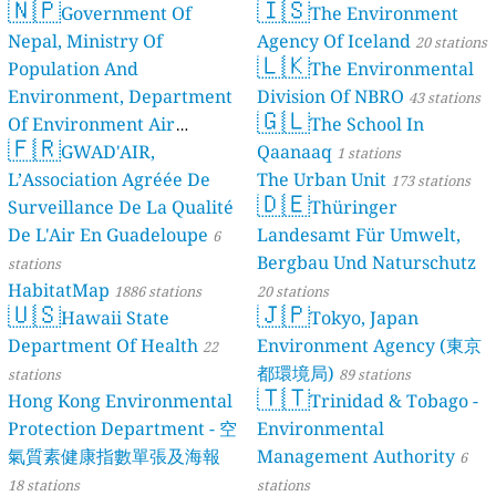
🇳🇵
🇮🇸
Government Of
The Environment
Nepal, Ministry Of
Agency Of Iceland
20 stations
🇱🇰
Population And
The Environmental
Environment, Department
Division Of NBRO
43 stations
🇬🇱
Of Environment Air
The School In
🇫🇷
Quality Monitoring
GWAD'AIR,
Qaanaaq
30
1 stations
L’Association Agréée De
The Urban Unit
stations
173 stations
🇩🇪
Surveillance De La Qualité
Thüringer
De L'Air En Guadeloupe
Landesamt Für Umwelt,
6
Bergbau Und Naturschutz
stations
HabitatMap
1886 stations
20 stations
🇺🇸
🇯🇵
Hawaii State
Tokyo, Japan
Department Of Health
Environment Agency (東京
22
都環境局)
stations
89 stations
🇹🇹
Hong Kong Environmental
Trinidad & Tobago -
Protection Department - 空
Environmental
氣質素健康指數單張及海報
Management Authority
6
18 stations
stations