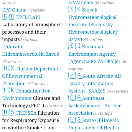
SJVAir.com
stations
34 stations
🇸🇰
EPA Ghana
Slovak
7 stations
🇨🇭
EPFL-LAPI
Hydrometeorological
Laboratory of atmospheric
Institute (Slovenský
processes and their
Hydrometeorologický
impacts
ústav)
7 stations
66 stations
🇸🇮
Federalni
Slovenian
Hidrometeorološki Zavod
Environment Agency
(Agencija RS Za Okolje)
25 stations
26
🇺🇸
Florida Department
stations
🇿🇦
Of Environmental
South African Air
Protection
Quality Information
177 stations
🇱🇰
Foundation For
System - SAAQIS
193 stations
🇨🇦
Environment
Climate and
Southeast
Technology (FECT)
Saskatchewan - Airshed
11 stations
🇺🇸
FRESSCA
Filtration
Association
6 stations
🇺🇸
for Respiratory Exposure
State Of Hawaii,
to wildfire Smoke from
Department Of Health,