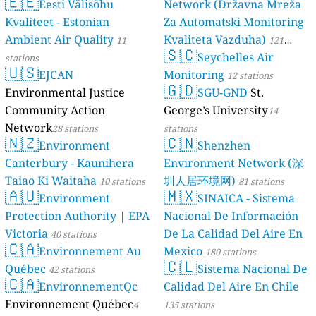
🇪🇪
Eesti Välisõhu
Network (Državna Mreža
Kvaliteet - Estonian
Za Automatski Monitoring
Ambient Air Quality
Kvaliteta Vazduha)
11
121
🇸🇨
Seychelles Air
stations
stations
🇺🇸
EJCAN
Monitoring
12 stations
🇬🇩
Environmental Justice
SGU-GND
St.
Community Action
George’s University
14
Network
28 stations
stations
🇳🇿
🇨🇳
Environment
Shenzhen
Canterbury - Kaunihera
Environment Network (深
Taiao Ki Waitaha
圳人居环境网)
10 stations
81 stations
🇦🇺
🇲🇽
Environment
SINAICA - Sistema
Protection Authority | EPA
Nacional De Información
Victoria
De La Calidad Del Aire En
40 stations
🇨🇦
Environnement Au
Mexico
180 stations
🇨🇱
Québec
Sistema Nacional De
42 stations
🇨🇦
EnvironnementQc
Calidad Del Aire En Chile
Environnement Québec
4
135 stations