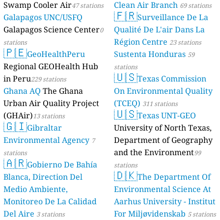
Swamp Cooler Air
Clean Air Branch
47 stations
69 stations
🇫🇷
Galapagos UNC/USFQ
Surveillance De La
Galapagos Science Center
Qualité De L'air Dans La
0
Région Centre
stations
23 stations
🇵🇪
GeoHealthPeru
Sustenta Honduras
59
Regional GEOHealth Hub
stations
🇺🇸
in Peru
Texas Commission
229 stations
Ghana AQ
The Ghana
On Environmental Quality
Urban Air Quality Project
(TCEQ)
311 stations
🇺🇸
(GHAir)
Texas UNT-GEO
13 stations
🇬🇮
Gibraltar
University of North Texas,
Environmental Agency
Department of Geography
7
and the Environment
stations
99
🇦🇷
Gobierno De Bahía
stations
🇩🇰
Blanca, Direction Del
The Department Of
Medio Ambiente,
Environmental Science At
Monitoreo De La Calidad
Aarhus University - Institut
Del Aire
For Miljøvidenskab
3 stations
5 stations