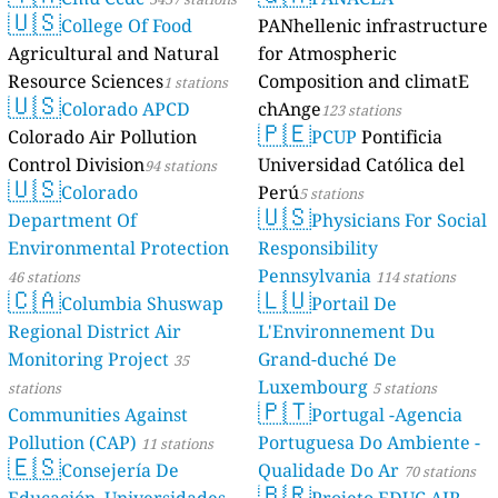
🇺🇸
College Of Food
PANhellenic infrastructure
Agricultural and Natural
for Atmospheric
Resource Sciences
Composition and climatE
1 stations
🇺🇸
Colorado APCD
chAnge
123 stations
🇵🇪
Colorado Air Pollution
PCUP
Pontificia
Control Division
Universidad Católica del
94 stations
🇺🇸
Colorado
Perú
5 stations
🇺🇸
Department Of
Physicians For Social
Environmental Protection
Responsibility
Pennsylvania
46 stations
114 stations
🇨🇦
🇱🇺
Columbia Shuswap
Portail De
Regional District Air
L'Environnement Du
Monitoring Project
Grand-duché De
35
Luxembourg
stations
5 stations
🇵🇹
Communities Against
Portugal -Agencia
Pollution (CAP)
Portuguesa Do Ambiente -
11 stations
🇪🇸
Consejería De
Qualidade Do Ar
70 stations
🇧🇷