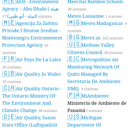
🇦🇪
AED - Environment
Meechai Bamboo Schools
Agency – Abu Dhabi ( هيئة
36 stations
البيئة - أبو ظبي)
Meteo Lausanne
57 stations
1 stations
🇲🇪
🇲🇬
Agencija Za Zaštitu
Meteo Madagascar
9
Prirode I životne Sredine -
stations
🇧🇬
Montenegro Environement
Meter.ac
165 stations
🇺🇸
Protection Agency
Methow Valley
10
Citizens Council
stations
38 stations
🇫🇷
🇪🇨
Air Pays De La Loire
Metropolitan Air
Monitoring Network Of
26 stations
🇬🇧
Air Quality In Wales
Quito Managed By
Secretaria De Ambiente
33 stations
🇨🇦
Air Quality Ontario -
DMQ.
9 stations
🇵🇦
The Ontario Ministry Of
MiAmbiente
The Environment And
Ministerio de Ambiente de
Climate Change
Panamá
38 stations
5 stations
🇩🇪
🇺🇸
Air Quality, Saxon
Michigan
State Office (Luftqualität
Department Of