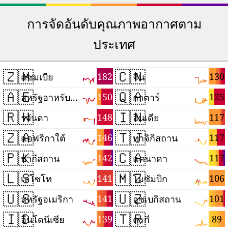
การจัดอันดับคุณภาพอากาศตาม
ประเทศ
🇿🇲
🇨🇳
182
130
แซมเบีย
จีน
🇦🇪
🇶🇦
150
125
สหรัฐอาหรับเอมิเรตส์
กาตาร์
🇷🇼
🇮🇳
148
117
รวันดา
อินเดีย
🇿🇦
🇹🇯
146
117
แอฟริกาใต้
ทาจิกิสถาน
🇵🇰
🇨🇦
142
117
ปากีสถาน
แคนาดา
🇱🇸
🇲🇿
141
106
เลโซโท
โมซัมบิก
🇺🇸
🇺🇿
141
101
สหรัฐอเมริกา
อุซเบกิสถาน
🇮🇩
🇹🇷
139
89
อินโดนีเซีย
ตุรกี