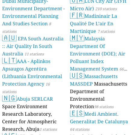
Dubai Municipality-
LUN City Air (ЛУН
Environment Department -
Місто Air)
210 stations
🇫🇷
Environmental Planning
Madininair La
And Studies Section
Qualité De L’air En
8
Martinique
stations
7 stations
🇦🇺
🇲🇾
EPA South Australia
Malaysia
:: Air Quality In South
Department Of
Australia
Environment (DOE); Air
11 stations
🇱🇹
AAA - Aplinkos
Polluant Index
Apsaugos Agentūra
Management System
66
🇺🇸
(Lithuania Environmental
Massachusetts
stations
Protection Agency
MASSDEP
Massachusetts
16
Department of
stations
🇳🇬
Abuja SERLCAR
Environmental
Space Environment
Protection
98 stations
🇪🇸
Research Laboratory,
Medi Ambient.
Center for Atmospheric
Generalitat De Catalunya
Research, Abuja
1 stations
64 stations