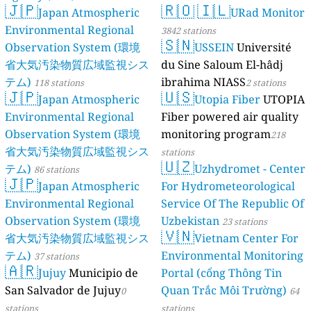
🇯🇵
🇷🇴
🇮🇱
Japan Atmospheric
URad Monitor
Environmental Regional
3842 stations
🇸🇳
Observation System (環境
USSEIN
Université
省大気汚染物質広域監視シス
du Sine Saloum El-hâdj
テム)
ibrahima NIASS
118 stations
2 stations
🇯🇵
🇺🇸
Japan Atmospheric
Utopia Fiber
UTOPIA
Environmental Regional
Fiber powered air quality
Observation System (環境
monitoring program
218
省大気汚染物質広域監視シス
stations
🇺🇿
テム)
Uzhydromet - Center
86 stations
🇯🇵
Japan Atmospheric
For Hydrometeorological
Environmental Regional
Service Of The Republic Of
Observation System (環境
Uzbekistan
23 stations
🇻🇳
省大気汚染物質広域監視シス
Vietnam Center For
テム)
Environmental Monitoring
37 stations
🇦🇷
Jujuy
Municipio de
Portal (cổng Thông Tin
San Salvador de Jujuy
Quan Trắc Môi Trường)
0
64
stations
stations