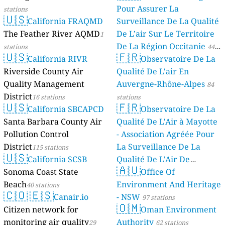
Pour Assurer La
stations
🇺🇸
California FRAQMD
Surveillance De La Qualité
The Feather River AQMD
De L’air Sur Le Territoire
1
De La Région Occitanie
stations
44
🇺🇸
🇫🇷
California RIVR
Observatoire De La
stations
Riverside County Air
Qualité De L'air En
Quality Management
Auvergne-Rhône-Alpes
84
District
16 stations
stations
🇺🇸
🇫🇷
California SBCAPCD
Observatoire De La
Santa Barbara County Air
Qualité De L'Air à Mayotte
Pollution Control
- Association Agréée Pour
District
La Surveillance De La
115 stations
🇺🇸
California SCSB
Qualité De L'Air De
🇦🇺
Sonoma Coast State
Mayotte
Office Of
4 stations
Beach
Environment And Heritage
40 stations
🇨🇴
🇪🇸
Canair.io
- NSW
97 stations
🇴🇲
Citizen network for
Oman Environment
monitoring air quality
Authority
29
62 stations