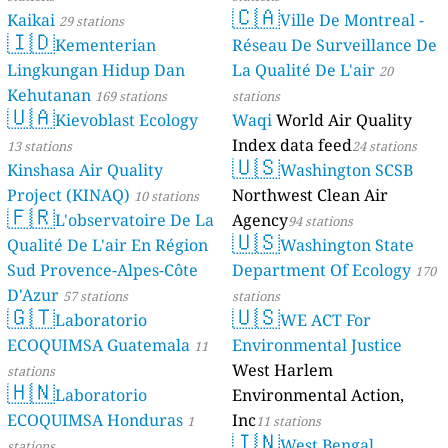
🇨🇦
Kaikai
Ville De Montreal -
29 stations
🇮🇩
Kementerian
Réseau De Surveillance De
Lingkungan Hidup Dan
La Qualité De L'air
20
Kehutanan
169 stations
stations
🇺🇦
Kievoblast Ecology
Waqi
World Air Quality
Index data feed
13 stations
24 stations
🇺🇸
Kinshasa Air Quality
Washington SCSB
Project (KINAQ)
Northwest Clean Air
10 stations
🇫🇷
L'observatoire De La
Agency
94 stations
🇺🇸
Qualité De L'air En Région
Washington State
Sud Provence-Alpes-Côte
Department Of Ecology
170
D'Azur
57 stations
stations
🇬🇹
🇺🇸
Laboratorio
WE ACT For
ECOQUIMSA Guatemala
Environmental Justice
11
West Harlem
stations
🇭🇳
Laboratorio
Environmental Action,
ECOQUIMSA Honduras
Inc
1
11 stations
🇮🇳
West Bengal
stations