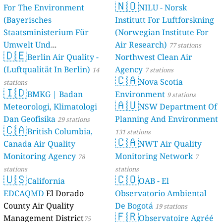
🇳🇴
For The Environment
NILU - Norsk
(Bayerisches
Institutt For Luftforskning
Staatsministerium Für
(Norwegian Institute For
Umwelt Und
Air Research)
77 stations
🇩🇪
Berlin Air Quality -
Verbraucherschutz) - LfU
Northwest Clean Air
(Luftqualität In Berlin)
Agency
46 stations
14
7 stations
🇨🇦
Nova Scotia
stations
🇮🇩
BMKG | Badan
Environment
9 stations
🇦🇺
Meteorologi, Klimatologi
NSW Department Of
Dan Geofisika
Planning And Environment
29 stations
🇨🇦
British Columbia,
131 stations
🇨🇦
Canada Air Quality
NWT Air Quality
Monitoring Agency
Monitoring Network
78
7
stations
stations
🇺🇸
🇨🇴
California
OAB - El
EDCAQMD
El Dorado
Observatorio Ambiental
County Air Quality
De Bogotá
19 stations
🇫🇷
Management District
Observatoire Agréé
75