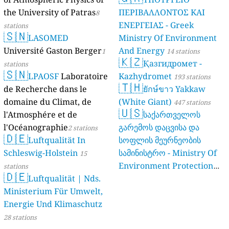
Verbraucherschutz NRW)
the University of Patras
ΠΕΡΙΒΑΛΛΟΝΤΟΣ ΚΑΙ
8
ΕΝΕΡΓΕΙΑΣ - Greek
61 stations
stations
🇸🇳
LASOMED
Ministry Of Environment
Université Gaston Berger
And Energy
1
14 stations
🇰🇿
Қазгидромет -
stations
🇸🇳
LPAOSF
Laboratoire
Kazhydromet
193 stations
🇹🇭
de Recherche dans le
ยักษ์ขาว Yakkaw
domaine du Climat, de
(White Giant)
447 stations
🇺🇸
l'Atmosphére et de
საქართველოს
l'Océanographie
გარემოს დაცვისა და
2 stations
🇩🇪
Luftqualität In
სოფლის მეურნეობის
Schleswig-Holstein
სამინისტრო - Ministry Of
15
Environment Protection
stations
🇩🇪
Luftqualität | Nds.
And Agriculture Of
Ministerium Für Umwelt,
Georgia
16 stations
Energie Und Klimaschutz
28 stations