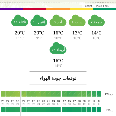
14
17
19
19
16
6
7
7
8
8
9
10
11
13
17
21
22
22
19
18
22
27
2
13
15
18
17
9
6
6
7
7
7
8
9
11
12
14
18
22
20
19
17
18
24
2