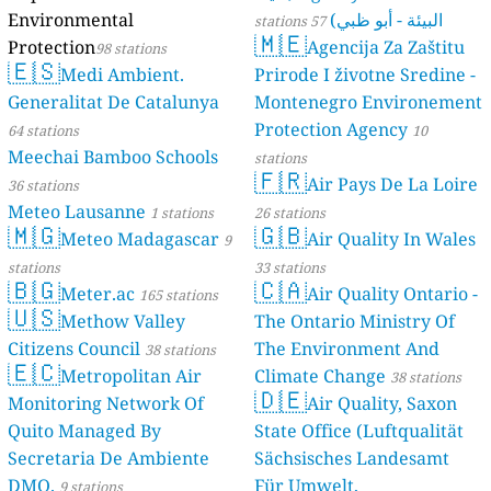
6
3
s