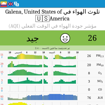
51
2
29
2
15
7
3
2
0
0
93
52
19