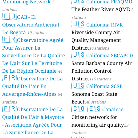
s
s
s