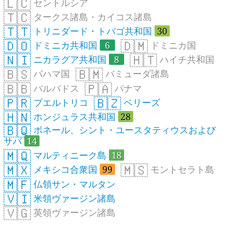
🇱🇨
セントルシア
🇹🇨
タークス諸島・カイコス諸島
🇹🇹
トリニダード・トバゴ共和国
30
🇩🇴
🇩🇲
ドミニカ共和国
6
ドミニカ国
🇳🇮
🇭🇹
ニカラグア共和国
8
ハイチ共和国
🇧🇸
🇧🇲
バハマ国
バミューダ諸島
🇧🇧
🇵🇦
バルバドス
パナマ
🇵🇷
🇧🇿
プエルトリコ
ベリーズ
🇭🇳
ホンジュラス共和国
28
🇧🇶
ボネール、シント・ユースタティウスおよび
サバ
14
🇲🇶
マルティニーク島
18
🇲🇽
🇲🇸
メキシコ合衆国
99
モントセラト島
🇲🇫
仏領サン・マルタン
🇻🇮
米領ヴァージン諸島
🇻🇬
英領ヴァージン諸島