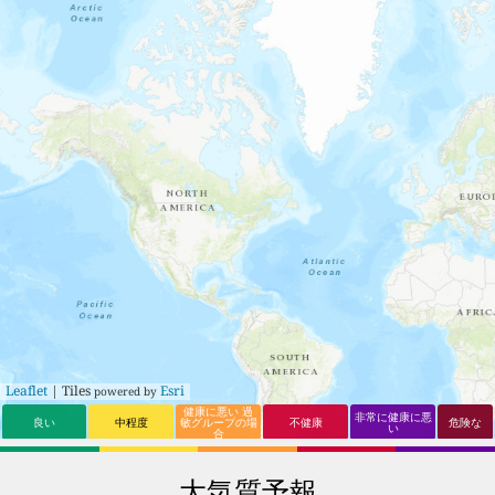
17
59
Vorob’yovo
17
11
Kostroma
18
59
Chernogorsk
18
11
Bogorodskoye
19
59
Ochakovo-
Matveyevskoye
19
12
Cherepovets
20
59
Ostankinskiy
20
12
Novyye
21
58
Zarya
Kuz’minki
21
12
Chita
22
58
Mikhalkovo
22
12
Sayanogorsk
23
57
Taganskiy
23
12
Finlyandskiy
24
57
Krasnogorsk
24
12
Medvedevo
25
56
Kubinka
25
13
Sterlitamak
26
56
Ulan-Ude
26
13
Tol’yatti
27
55
Moscow
27
14
Rodniki
28
52
Amin’yevo
Leaflet
| Tiles
Esri
powered by
28
14
Admiralteisky
29
52
Yubileyny
健康に悪い 過
非常に健康に悪
良い
中程度
敏グループの場
不健康
危険な
い
合
29
14
Kurgan
30
51
Pavlovsk
30
15
Voskresensk
31
51
Metrogorodok
大気質予報