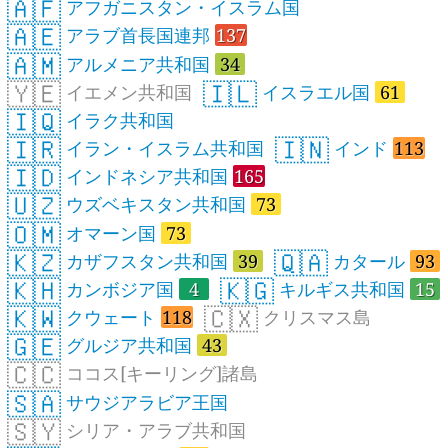
🇦🇫
アフガニスタン・イスラム国
🇦🇪
アラブ首長国連邦
137
🇦🇲
アルメニア共和国
34
🇾🇪
🇮🇱
イエメン共和国
イスラエル国
61
🇮🇶
イラク共和国
🇮🇷
🇮🇳
イラン・イスラム共和国
インド
113
🇮🇩
インドネシア共和国
165
🇺🇿
ウズベキスタン共和国
73
🇴🇲
オマーン国
73
🇰🇿
🇶🇦
カザフスタン共和国
39
カタール
93
🇰🇭
🇰🇬
カンボジア国
4
キルギス共和国
15
🇰🇼
🇨🇽
クウェート
118
クリスマス島
🇬🇪
グルジア共和国
43
🇨🇨
ココス[キーリング]諸島
🇸🇦
サウジアラビア王国
🇸🇾
シリア・アラブ共和国