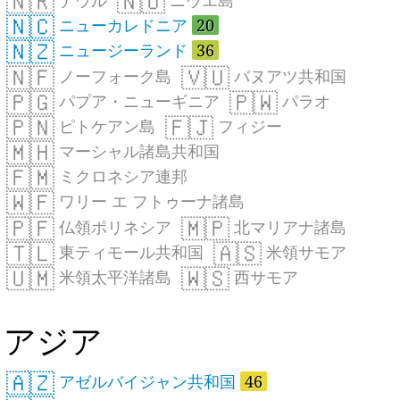
🇳🇷
🇳🇺
🇳🇨
ニューカレドニア
20
🇳🇿
ニュージーランド
36
🇳🇫
🇻🇺
ノーフォーク島
バヌアツ共和国
🇵🇬
🇵🇼
パプア・ニューギニア
パラオ
🇵🇳
🇫🇯
ピトケアン島
フィジー
🇲🇭
マーシャル諸島共和国
🇫🇲
ミクロネシア連邦
🇼🇫
ワリー エ フトゥーナ諸島
🇵🇫
🇲🇵
仏領ポリネシア
北マリアナ諸島
🇹🇱
🇦🇸
東ティモール共和国
米領サモア
🇺🇲
🇼🇸
米領太平洋諸島
西サモア
アジア
🇦🇿
アゼルバイジャン共和国
46