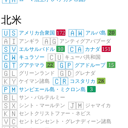
北米
🇺🇸
🇦🇼
アメリカ合衆国
172
アルバ島
20
🇦🇮
🇦🇬
アンギラ
アンティグアバブーダ
🇸🇻
🇨🇦
エルサルバドル
10
カナダ
151
🇨🇼
🇨🇺
キュラソー
キューバ共和国
🇬🇹
🇬🇵
グアテマラ
22
グアドループ
15
🇬🇱
🇬🇩
グリーンランド
グレナダ
🇰🇾
🇨🇷
ケイマン諸島
コスタリカ
28
🇵🇲
サンピエール島・ミクロン島
3
🇧🇱
サン・バルテルミー
🇸🇽
🇯🇲
シント・マールテン
ジャマイカ
🇰🇳
セントクリストファー・ネビス
🇻🇨
セントビンセント・グレナディーン諸島