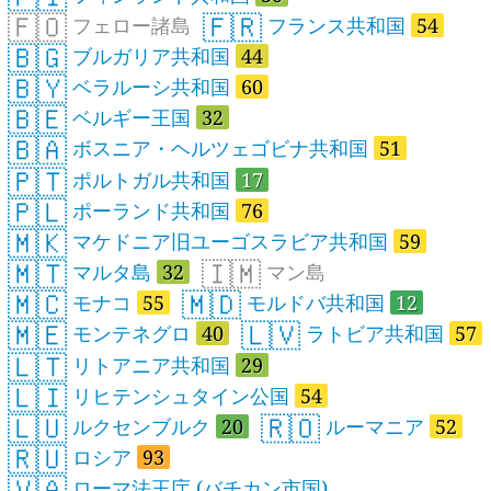
🇫🇴
🇫🇷
フェロー諸島
フランス共和国
54
🇧🇬
ブルガリア共和国
44
🇧🇾
ベラルーシ共和国
60
🇧🇪
ベルギー王国
32
🇧🇦
ボスニア・ヘルツェゴビナ共和国
51
🇵🇹
ポルトガル共和国
17
🇵🇱
ポーランド共和国
76
🇲🇰
マケドニア旧ユーゴスラビア共和国
59
🇲🇹
🇮🇲
マルタ島
32
マン島
🇲🇨
🇲🇩
モナコ
55
モルドバ共和国
12
🇲🇪
🇱🇻
モンテネグロ
40
ラトビア共和国
57
🇱🇹
リトアニア共和国
29
🇱🇮
リヒテンシュタイン公国
54
🇱🇺
🇷🇴
ルクセンブルク
20
ルーマニア
52
🇷🇺
ロシア
93
🇻🇦
ローマ法王庁 (バチカン市国)