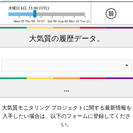
45
19
Pereslavl’-
46
42
Krasnoarmeysk
Zalesskiy
金曜日 7日, 3:00 (UTC)
46
19
Gorodishche
47
42
Luzhniki
47
20
Sampsonievskiy
48
42
Strogino
Wed 05
Thu 06
Fri 07
Sat 08
Aug 09
Mon 10
Tue 11
48
20
Novorossiysk
49
42
Zheleznodorozhnyy
大気質の履歴データ。
49
20
Gatchina
50
42
Smolensk
50
21
Kolpino
...
大気質モニタリング プロジェクトに関する最新情報を
入手したい場合は、以下のフォームに登録してくださ
い。