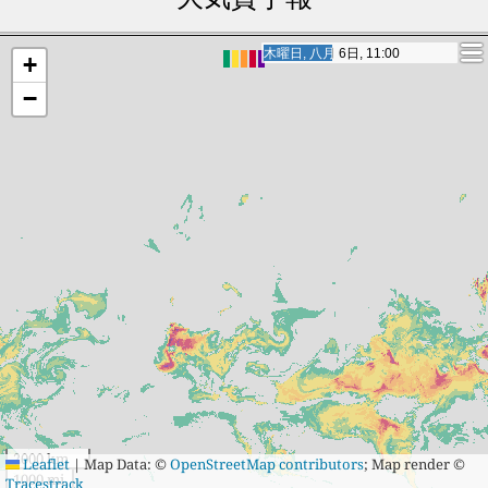
31
15
Primorsko-
32
50
Shcherbinka
Akhtarsk
32
15
Ulyanovsk
33
49
Omsk
金曜日, 八月 7日, 3:00
金曜日, 八月 7日, 3:00
+
33
16
Astrakhan
34
48
Yasenevo
−
34
16
Staraya Derevnya
35
47
Irkutsk
35
17
Kaltan
36
47
Skhodnya
36
17
Znamensk
37
47
Sochi
37
17
Kaluga
38
47
Brateyevo
38
17
Khot'kovo
39
46
Troparëvo
39
18
Centralniy
40
45
Ramenskoye
40
18
Otradnoye
41
45
Kedrovka
41
18
Svetlanovskiy
42
44
Krasnodar
42
18
Gorelovo
43
44
Vatutino
43
18
Privolzhsk
44
43
Kotlovka
44
19
Parnas
45
43
Orekhovo-Borisovo
2000 km
Leaflet
|
Map Data: ©
OpenStreetMap contributors
; Map render ©
1000 mi
Tracestrack