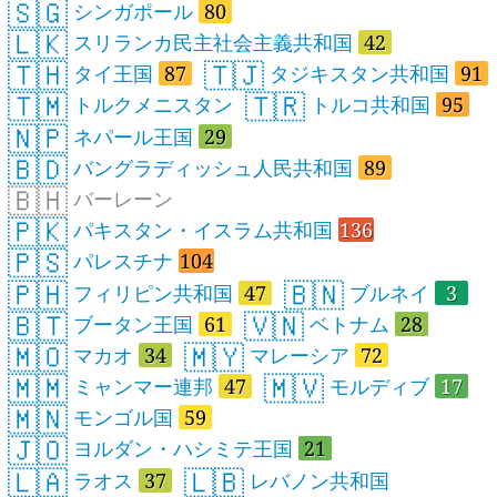
🇸🇬
シンガポール
80
🇱🇰
スリランカ民主社会主義共和国
42
🇹🇭
🇹🇯
タイ王国
87
タジキスタン共和国
91
🇹🇲
🇹🇷
トルクメニスタン
トルコ共和国
95
🇳🇵
ネパール王国
29
🇧🇩
バングラディッシュ人民共和国
89
🇧🇭
バーレーン
🇵🇰
パキスタン・イスラム共和国
136
🇵🇸
パレスチナ
104
🇵🇭
🇧🇳
フィリピン共和国
47
ブルネイ
3
🇧🇹
🇻🇳
ブータン王国
61
ベトナム
28
🇲🇴
🇲🇾
マカオ
34
マレーシア
72
🇲🇲
🇲🇻
ミャンマー連邦
47
モルディブ
17
🇲🇳
モンゴル国
59
🇯🇴
ヨルダン・ハシミテ王国
21
🇱🇦
🇱🇧
ラオス
37
レバノン共和国