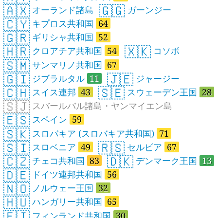
🇦🇽
🇬🇬
オーランド諸島
ガーンジー
🇨🇾
キプロス共和国
64
🇬🇷
ギリシャ共和国
52
🇭🇷
🇽🇰
クロアチア共和国
54
コソボ
🇸🇲
サンマリノ共和国
67
🇬🇮
🇯🇪
ジブラルタル
11
ジャージー
🇨🇭
🇸🇪
スイス連邦
43
スウェーデン王国
28
🇸🇯
スバールバル諸島・ヤンマイエン島
🇪🇸
スペイン
59
🇸🇰
スロバキア (スロバキア共和国)
71
🇸🇮
🇷🇸
スロベニア
49
セルビア
67
🇨🇿
🇩🇰
チェコ共和国
83
デンマーク王国
13
🇩🇪
ドイツ連邦共和国
56
🇳🇴
ノルウェー王国
32
🇭🇺
ハンガリー共和国
65
🇫🇮
フィンランド共和国
30