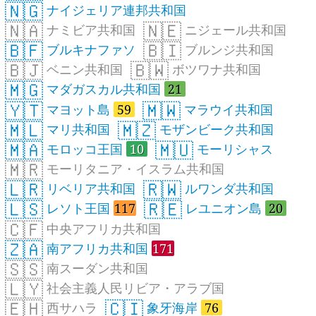
🇳🇬
ナイジェリア連邦共和国
🇳🇦
🇳🇪
ナミビア共和国
ニジェール共和国
🇧🇫
🇧🇮
ブルキナファソ
ブルンジ共和国
🇧🇯
🇧🇼
ベニン共和国
ボツワナ共和国
🇲🇬
マダガスカル共和国
21
🇾🇹
🇲🇼
マヨット島
59
マラウイ共和国
🇲🇱
🇲🇿
マリ共和国
モザンビーク共和国
🇲🇦
🇲🇺
モロッコ王国
10
モーリシャス
🇲🇷
モーリタニア・イスラム共和国
🇱🇷
🇷🇼
リベリア共和国
ルワンダ共和国
🇱🇸
🇷🇪
レソト王国
117
レユニオン島
20
🇨🇫
中央アフリカ共和国
🇿🇦
南アフリカ共和国
171
🇸🇸
南スーダン共和国
🇱🇾
社会主義人民リビア・アラブ国
🇪🇭
🇨🇮
西サハラ
象牙海岸
76