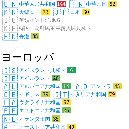
🇨🇳
🇹🇼
中華人民共和国
144
中華民国
52
🇰🇷
🇯🇵
大韓民国
73
日本
60
🇮🇴
英領インド洋地域
🇰🇵
韓国、朝鮮民主主義人民共和国
🇭🇰
香港
38
ヨーロッパ
🇮🇸
アイスランド共和国
6
🇮🇪
アイルランド
20
🇦🇱
🇦🇩
アルバニア共和国
14
アンドラ
45
🇬🇧
🇮🇹
イギリス
39
イタリア共和国
79
🇺🇦
ウクライナ共和国
57
🇪🇪
エストニア共和国
25
🇳🇱
オランダ王国
35
🇦🇹
オーストリア共和国
49