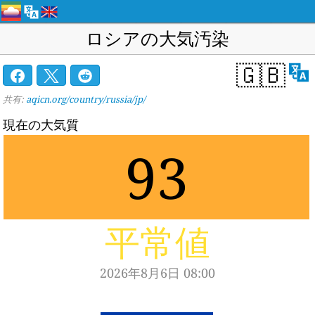
ロシアの大気汚染
🇬🇧
共有:
aqicn.org/country/russia/jp/
現在の大気質
93
平常値
2026年8月6日 08:00