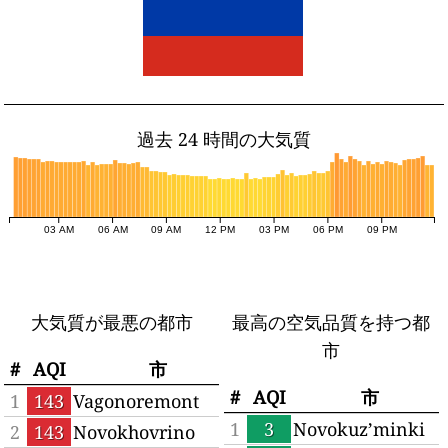
過去 24 時間の大気質
03 AM
06 AM
09 AM
12 PM
03 PM
06 PM
09 PM
大気質が最悪の都市
最高の空気品質を持つ都
市
#
AQI
市
#
AQI
市
1
143
Vagonoremont
1
3
Novokuz’minki
2
143
Novokhovrino