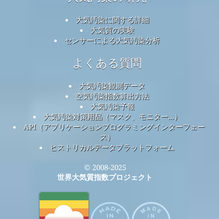
大気汚染に関する詳細
大気質の実験
センサーによる大気汚染分析
よくある質問
大気汚染観測データ
空気汚染指数算出方法
大気汚染予報
大気汚染対策用品（マスク、モニター...）
API（アプリケーションプログラミングインターフェー
ス）
ヒストリカルデータプラットフォーム
© 2008-2025
世界大気質指数プロジェクト