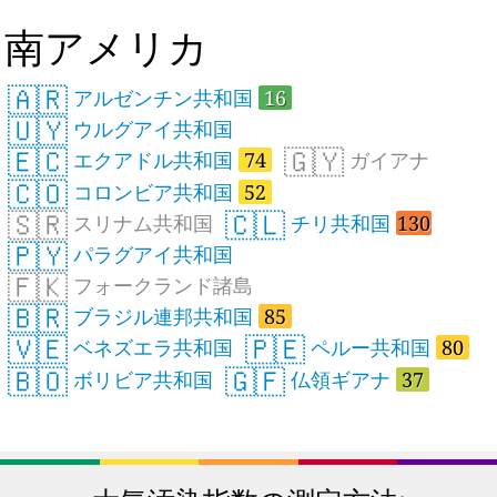
南アメリカ
🇦🇷
アルゼンチン共和国
16
🇺🇾
ウルグアイ共和国
🇪🇨
🇬🇾
エクアドル共和国
74
ガイアナ
🇨🇴
コロンビア共和国
52
🇸🇷
🇨🇱
スリナム共和国
チリ共和国
130
🇵🇾
パラグアイ共和国
🇫🇰
フォークランド諸島
🇧🇷
ブラジル連邦共和国
85
🇻🇪
🇵🇪
ベネズエラ共和国
ペルー共和国
80
🇧🇴
🇬🇫
ボリビア共和国
仏領ギアナ
37