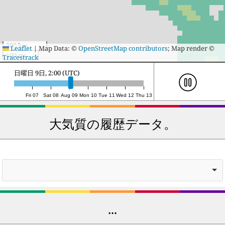
200 km
Leaflet
|
Map Data: ©
OpenStreetMap contributors
; Map render ©
100 mi
Tracestrack
月曜日 10日, 2:00 (UTC)
Fri 07
Sat 08
Aug 09
Mon 10
Tue 11
Wed 12
Thu 13
大気質の履歴データ。
...