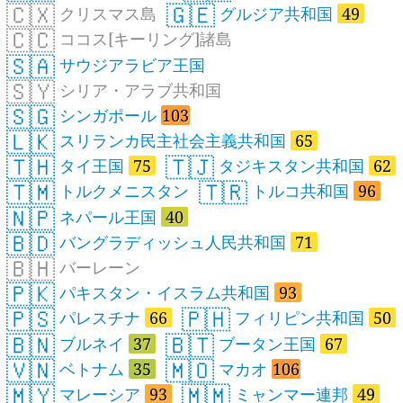
🇨🇽
🇬🇪
クリスマス島
グルジア共和国
49
🇨🇨
ココス[キーリング]諸島
🇸🇦
サウジアラビア王国
🇸🇾
シリア・アラブ共和国
🇸🇬
シンガポール
103
🇱🇰
スリランカ民主社会主義共和国
65
🇹🇭
🇹🇯
タイ王国
75
タジキスタン共和国
62
🇹🇲
🇹🇷
トルクメニスタン
トルコ共和国
96
🇳🇵
ネパール王国
40
🇧🇩
バングラディッシュ人民共和国
71
🇧🇭
バーレーン
🇵🇰
パキスタン・イスラム共和国
93
🇵🇸
🇵🇭
パレスチナ
66
フィリピン共和国
50
🇧🇳
🇧🇹
ブルネイ
37
ブータン王国
67
🇻🇳
🇲🇴
ベトナム
35
マカオ
106
🇲🇾
🇲🇲
マレーシア
93
ミャンマー連邦
49