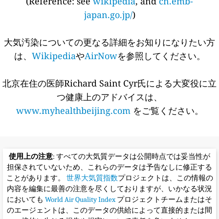
(Reference: see
wikipedia
, and
cn.emb-
japan.go.jp/
)
大気汚染についての更なる詳細をお知りになりたい方
は、
Wikipedia
や
AirNow
を参照してください。
北京在住の医師Richard Saint Cyr氏による大変役に立
つ健康上のアドバイスは、
www.myhealthbeijing.com
をご覧ください。
使用上の注意
: すべての大気質データは公開時点では妥当性が
担保されていないため、これらのデータは予告なしに修正する
ことがあります。
世界大気質指数
プロジェクトは、この情報の
内容を編集に最善の注意を尽くしておりますが、いかなる状況
においても
World Air Quality Index
プロジェクトチームまたはそ
のエージェントは、このデータの供給によって直接的または間