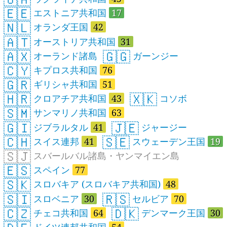
🇪🇪
エストニア共和国
17
🇳🇱
オランダ王国
42
🇦🇹
オーストリア共和国
31
🇦🇽
🇬🇬
オーランド諸島
ガーンジー
🇨🇾
キプロス共和国
76
🇬🇷
ギリシャ共和国
51
🇭🇷
🇽🇰
クロアチア共和国
43
コソボ
🇸🇲
サンマリノ共和国
63
🇬🇮
🇯🇪
ジブラルタル
41
ジャージー
🇨🇭
🇸🇪
スイス連邦
41
スウェーデン王国
19
🇸🇯
スバールバル諸島・ヤンマイエン島
🇪🇸
スペイン
77
🇸🇰
スロバキア (スロバキア共和国)
48
🇸🇮
🇷🇸
スロベニア
30
セルビア
70
🇨🇿
🇩🇰
チェコ共和国
64
デンマーク王国
30
ドイツ連邦共和国
54