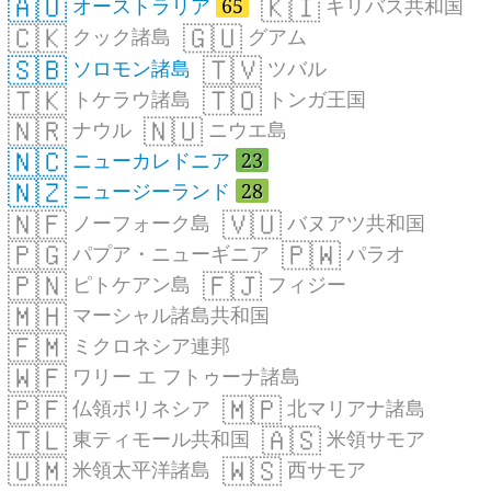
🇦🇺
🇰🇮
オーストラリア
65
キリバス共和国
🇨🇰
🇬🇺
クック諸島
グアム
🇸🇧
🇹🇻
ソロモン諸島
ツバル
🇹🇰
🇹🇴
トケラウ諸島
トンガ王国
🇳🇷
🇳🇺
ナウル
ニウエ島
🇳🇨
ニューカレドニア
23
🇳🇿
ニュージーランド
28
🇳🇫
🇻🇺
ノーフォーク島
バヌアツ共和国
🇵🇬
🇵🇼
パプア・ニューギニア
パラオ
🇵🇳
🇫🇯
ピトケアン島
フィジー
🇲🇭
マーシャル諸島共和国
🇫🇲
ミクロネシア連邦
🇼🇫
ワリー エ フトゥーナ諸島
🇵🇫
🇲🇵
仏領ポリネシア
北マリアナ諸島
🇹🇱
🇦🇸
東ティモール共和国
米領サモア
🇺🇲
🇼🇸
米領太平洋諸島
西サモア