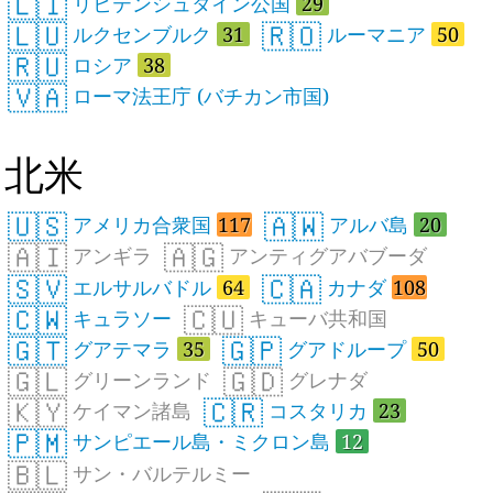
🇱🇮
リヒテンシュタイン公国
29
🇱🇺
🇷🇴
ルクセンブルク
31
ルーマニア
50
🇷🇺
ロシア
38
🇻🇦
ローマ法王庁 (バチカン市国)
北米
🇺🇸
🇦🇼
アメリカ合衆国
117
アルバ島
20
🇦🇮
🇦🇬
アンギラ
アンティグアバブーダ
🇸🇻
🇨🇦
エルサルバドル
64
カナダ
108
🇨🇼
🇨🇺
キュラソー
キューバ共和国
🇬🇹
🇬🇵
グアテマラ
35
グアドループ
50
🇬🇱
🇬🇩
グリーンランド
グレナダ
🇰🇾
🇨🇷
ケイマン諸島
コスタリカ
23
🇵🇲
サンピエール島・ミクロン島
12
🇧🇱
サン・バルテルミー