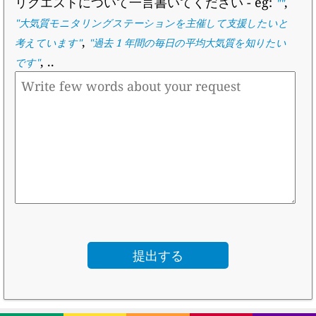
リクエストについて一言書いてください
- eg:
,
""
"
大気質モニタリングステーションを主催して支援したいと
,
考えています
"
"
過去 1 年間の毎日の平均大気質を知りたい
, ..
です
"