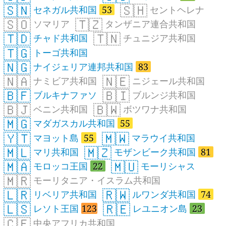
🇸🇳
🇸🇭
セネガル共和国
53
セントヘレナ
🇸🇴
🇹🇿
ソマリア
タンザニア連合共和国
🇹🇩
🇹🇳
チャド共和国
チュニジア共和国
🇹🇬
トーゴ共和国
🇳🇬
ナイジェリア連邦共和国
83
🇳🇦
🇳🇪
ナミビア共和国
ニジェール共和国
🇧🇫
🇧🇮
ブルキナファソ
ブルンジ共和国
🇧🇯
🇧🇼
ベニン共和国
ボツワナ共和国
🇲🇬
マダガスカル共和国
55
🇾🇹
🇲🇼
マヨット島
55
マラウイ共和国
🇲🇱
🇲🇿
マリ共和国
モザンビーク共和国
81
🇲🇦
🇲🇺
モロッコ王国
22
モーリシャス
🇲🇷
モーリタニア・イスラム共和国
🇱🇷
🇷🇼
リベリア共和国
ルワンダ共和国
74
🇱🇸
🇷🇪
レソト王国
123
レユニオン島
23
🇨🇫
中央アフリカ共和国