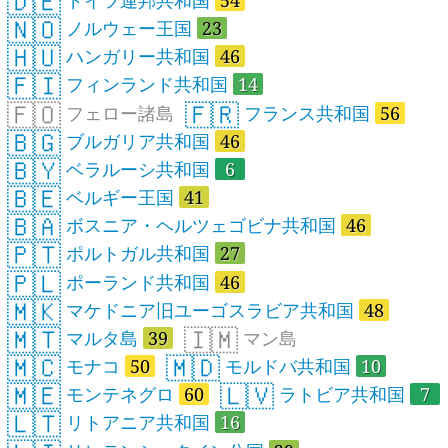
🇩🇪
🇳🇴
ノルウェー王国
23
🇭🇺
ハンガリー共和国
46
🇫🇮
フィンランド共和国
14
🇫🇴
🇫🇷
フェロー諸島
フランス共和国
56
🇧🇬
ブルガリア共和国
46
🇧🇾
ベラルーシ共和国
6
🇧🇪
ベルギー王国
41
🇧🇦
ボスニア・ヘルツェゴビナ共和国
46
🇵🇹
ポルトガル共和国
27
🇵🇱
ポーランド共和国
46
🇲🇰
マケドニア旧ユーゴスラビア共和国
48
🇲🇹
🇮🇲
マルタ島
39
マン島
🇲🇨
🇲🇩
モナコ
50
モルドバ共和国
10
🇲🇪
🇱🇻
モンテネグロ
60
ラトビア共和国
7
🇱🇹
リトアニア共和国
16