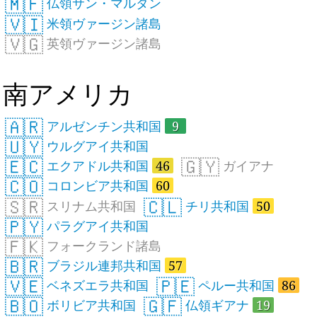
🇲🇫
仏領サン・マルタン
🇻🇮
米領ヴァージン諸島
🇻🇬
英領ヴァージン諸島
南アメリカ
🇦🇷
アルゼンチン共和国
9
🇺🇾
ウルグアイ共和国
🇪🇨
🇬🇾
エクアドル共和国
46
ガイアナ
🇨🇴
コロンビア共和国
60
🇸🇷
🇨🇱
スリナム共和国
チリ共和国
50
🇵🇾
パラグアイ共和国
🇫🇰
フォークランド諸島
🇧🇷
ブラジル連邦共和国
57
🇻🇪
🇵🇪
ベネズエラ共和国
ペルー共和国
86
🇧🇴
🇬🇫
ボリビア共和国
仏領ギアナ
19