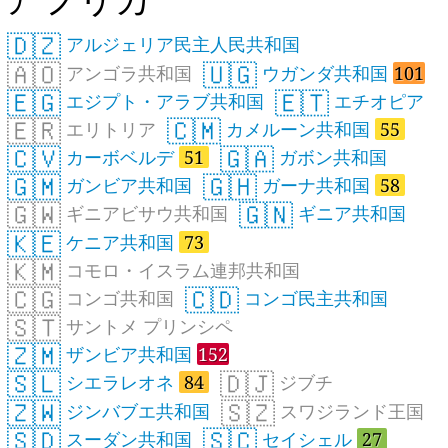
🇩🇿
アルジェリア民主人民共和国
🇦🇴
🇺🇬
アンゴラ共和国
ウガンダ共和国
101
🇪🇬
🇪🇹
エジプト・アラブ共和国
エチオピア
🇪🇷
🇨🇲
エリトリア
カメルーン共和国
55
🇨🇻
🇬🇦
カーボベルデ
51
ガボン共和国
🇬🇲
🇬🇭
ガンビア共和国
ガーナ共和国
58
🇬🇼
🇬🇳
ギニアビサウ共和国
ギニア共和国
🇰🇪
ケニア共和国
73
🇰🇲
コモロ・イスラム連邦共和国
🇨🇬
🇨🇩
コンゴ共和国
コンゴ民主共和国
🇸🇹
サントメ プリンシペ
🇿🇲
ザンビア共和国
152
🇸🇱
🇩🇯
シエラレオネ
84
ジブチ
🇿🇼
🇸🇿
ジンバブエ共和国
スワジランド王国
🇸🇩
🇸🇨
スーダン共和国
セイシェル
27