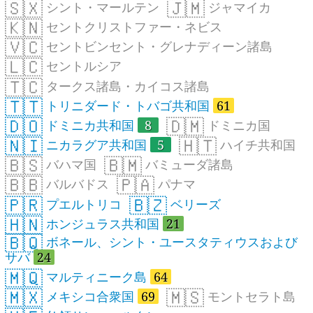
🇸🇽
🇯🇲
シント・マールテン
ジャマイカ
🇰🇳
セントクリストファー・ネビス
🇻🇨
セントビンセント・グレナディーン諸島
🇱🇨
セントルシア
🇹🇨
タークス諸島・カイコス諸島
🇹🇹
トリニダード・トバゴ共和国
61
🇩🇴
🇩🇲
ドミニカ共和国
8
ドミニカ国
🇳🇮
🇭🇹
ニカラグア共和国
5
ハイチ共和国
🇧🇸
🇧🇲
バハマ国
バミューダ諸島
🇧🇧
🇵🇦
バルバドス
パナマ
🇵🇷
🇧🇿
プエルトリコ
ベリーズ
🇭🇳
ホンジュラス共和国
21
🇧🇶
ボネール、シント・ユースタティウスおよび
サバ
24
🇲🇶
マルティニーク島
64
🇲🇽
🇲🇸
メキシコ合衆国
69
モントセラト島