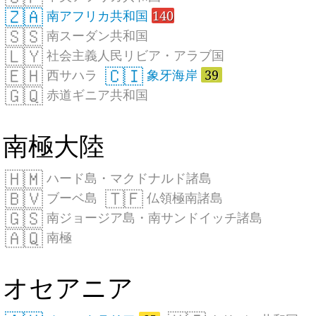
🇿🇦
南アフリカ共和国
140
🇸🇸
南スーダン共和国
🇱🇾
社会主義人民リビア・アラブ国
🇪🇭
🇨🇮
西サハラ
象牙海岸
39
🇬🇶
赤道ギニア共和国
南極大陸
🇭🇲
ハード島・マクドナルド諸島
🇧🇻
🇹🇫
ブーベ島
仏領極南諸島
🇬🇸
南ジョージア島・南サンドイッチ諸島
🇦🇶
南極
オセアニア