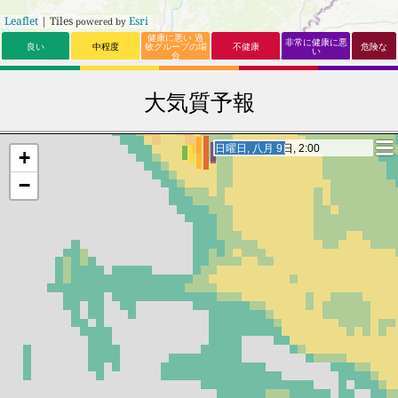
Leaflet
| Tiles
Esri
powered by
健康に悪い 過
非常に健康に悪
良い
中程度
敏グループの場
不健康
危険な
い
合
大気質予報
月曜日, 八月 10日, 2:00
月曜日, 八月 10日, 2:00
+
−