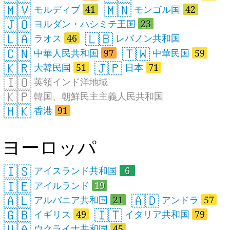
🇲🇻
🇲🇳
モルディブ
41
モンゴル国
42
🇯🇴
ヨルダン・ハシミテ王国
23
🇱🇦
🇱🇧
ラオス
46
レバノン共和国
🇨🇳
🇹🇼
中華人民共和国
97
中華民国
59
🇰🇷
🇯🇵
大韓民国
51
日本
71
🇮🇴
英領インド洋地域
🇰🇵
韓国、朝鮮民主主義人民共和国
🇭🇰
香港
91
ヨーロッパ
🇮🇸
アイスランド共和国
6
🇮🇪
アイルランド
19
🇦🇱
🇦🇩
アルバニア共和国
21
アンドラ
57
🇬🇧
🇮🇹
イギリス
49
イタリア共和国
79
🇺🇦
ウクライナ共和国
45