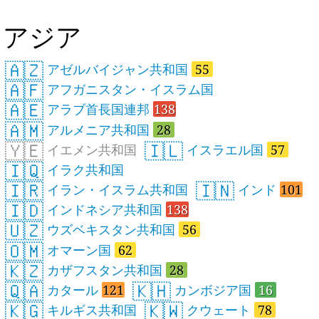
アジア
🇦🇿
アゼルバイジャン共和国
55
🇦🇫
アフガニスタン・イスラム国
🇦🇪
アラブ首長国連邦
138
🇦🇲
アルメニア共和国
28
🇾🇪
🇮🇱
イエメン共和国
イスラエル国
57
🇮🇶
イラク共和国
🇮🇷
🇮🇳
イラン・イスラム共和国
インド
101
🇮🇩
インドネシア共和国
138
🇺🇿
ウズベキスタン共和国
56
🇴🇲
オマーン国
62
🇰🇿
カザフスタン共和国
28
🇶🇦
🇰🇭
カタール
121
カンボジア国
16
🇰🇬
🇰🇼
キルギス共和国
クウェート
78