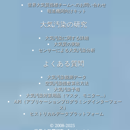
世界大気質指標チームへのお問い合わせ
報道機関向けキット
大気汚染の研究
大気汚染に関する詳細
大気質の実験
センサーによる大気汚染分析
よくある質問
大気汚染観測データ
空気汚染指数算出方法
大気汚染予報
大気汚染対策用品（マスク、モニター...）
API（アプリケーションプログラミングインターフェー
ス）
ヒストリカルデータプラットフォーム
© 2008-2025