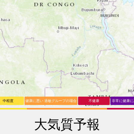
中程度
健康に悪い 過敏グループの場合
不健康
非常に健康に
大気質予報