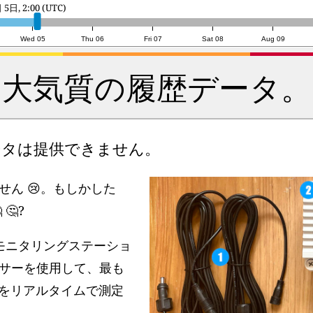
6日, 2:00 (UTC)
Wed 05
Thu 06
Fri 07
Sat 08
Aug 09
大気質の履歴データ。
データは提供できません。
ん 😢。もしかした
🤔?
モニタリングステーショ
サーを使用して、最も
5をリアルタイムで測定