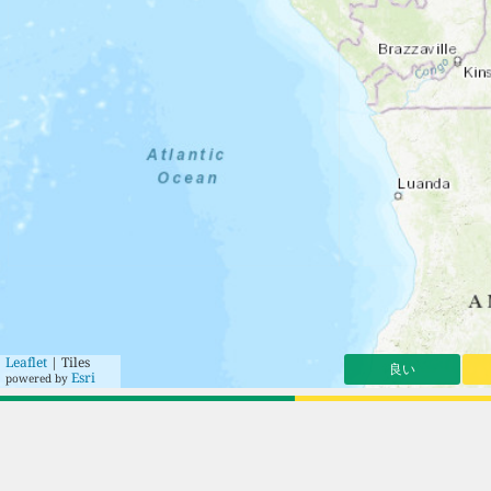
Leaflet
| Tiles
良い
Esri
powered by