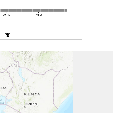
09 PM
Thu 06
市