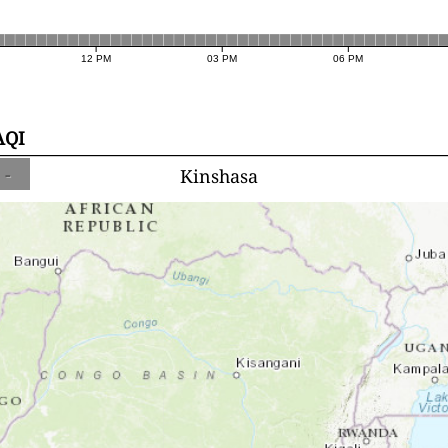
12 PM
03 PM
06 PM
AQI
-
Kinshasa