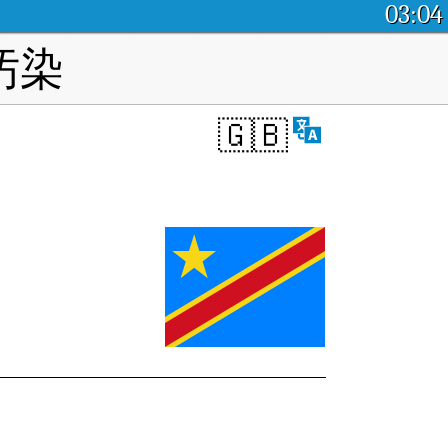
03:04
汚染
🇬🇧