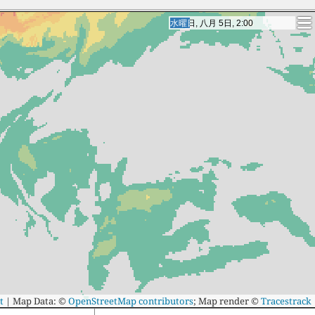
木曜日, 八月 6日, 2:00
木曜日, 八月 6日, 2:00
t
|
Map Data: ©
OpenStreetMap contributors
; Map render ©
Tracestrack