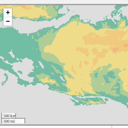
+
−
500 km
500 mi