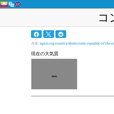
コ
共有:
aqicn.org/country/democratic-republic-of-the-c
現在の大気質
-