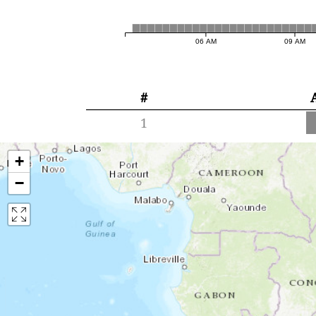
06 AM
09 AM
#
1
+
−