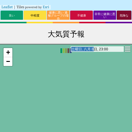
Leaflet
| Tiles
Esri
powered by
健康に悪い 過
非常に健康に悪
良い
中程度
敏グループの場
不健康
危険な
い
合
大気質予報
日曜日, 八月 9日, 18:00
日曜日, 八月 9日, 18:00
+
−