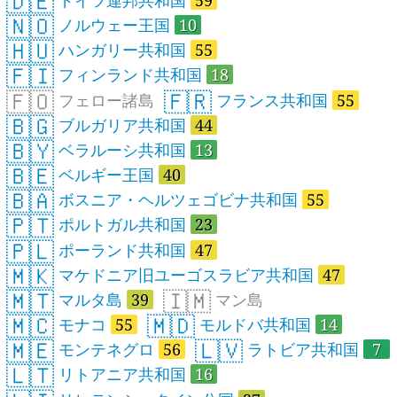
🇩🇪
🇳🇴
ノルウェー王国
10
🇭🇺
ハンガリー共和国
55
🇫🇮
フィンランド共和国
18
🇫🇴
🇫🇷
フェロー諸島
フランス共和国
55
🇧🇬
ブルガリア共和国
44
🇧🇾
ベラルーシ共和国
13
🇧🇪
ベルギー王国
40
🇧🇦
ボスニア・ヘルツェゴビナ共和国
55
🇵🇹
ポルトガル共和国
23
🇵🇱
ポーランド共和国
47
🇲🇰
マケドニア旧ユーゴスラビア共和国
47
🇲🇹
🇮🇲
マルタ島
39
マン島
🇲🇨
🇲🇩
モナコ
55
モルドバ共和国
14
🇲🇪
🇱🇻
モンテネグロ
56
ラトビア共和国
7
🇱🇹
リトアニア共和国
16