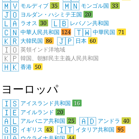
🇲🇻
🇲🇳
モルディブ
35
モンゴル国
33
🇯🇴
ヨルダン・ハシミテ王国
20
🇱🇦
🇱🇧
ラオス
30
レバノン共和国
🇨🇳
🇹🇼
中華人民共和国
124
中華民国
71
🇰🇷
🇯🇵
大韓民国
86
日本
60
🇮🇴
英領インド洋地域
🇰🇵
韓国、朝鮮民主主義人民共和国
🇭🇰
香港
50
ヨーロッパ
🇮🇸
アイスランド共和国
16
🇮🇪
アイルランド
20
🇦🇱
🇦🇩
アルバニア共和国
25
アンドラ
40
🇬🇧
🇮🇹
イギリス
43
イタリア共和国
95
🇺🇦
ウクライナ共和国
44