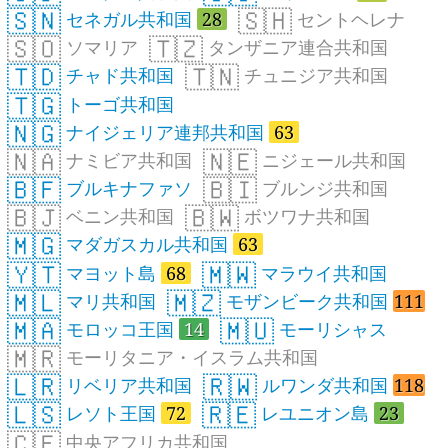
🇸🇳
🇸🇭
セネガル共和国
28
セントヘレナ
🇸🇴
🇹🇿
ソマリア
タンザニア連合共和国
🇹🇩
🇹🇳
チャド共和国
チュニジア共和国
🇹🇬
トーゴ共和国
🇳🇬
ナイジェリア連邦共和国
63
🇳🇦
🇳🇪
ナミビア共和国
ニジェール共和国
🇧🇫
🇧🇮
ブルキナファソ
ブルンジ共和国
🇧🇯
🇧🇼
ベニン共和国
ボツワナ共和国
🇲🇬
マダガスカル共和国
63
🇾🇹
🇲🇼
マヨット島
68
マラウイ共和国
🇲🇱
🇲🇿
マリ共和国
モザンビーク共和国
111
🇲🇦
🇲🇺
モロッコ王国
14
モーリシャス
🇲🇷
モーリタニア・イスラム共和国
🇱🇷
🇷🇼
リベリア共和国
ルワンダ共和国
118
🇱🇸
🇷🇪
レソト王国
72
レユニオン島
23
🇨🇫
中央アフリカ共和国