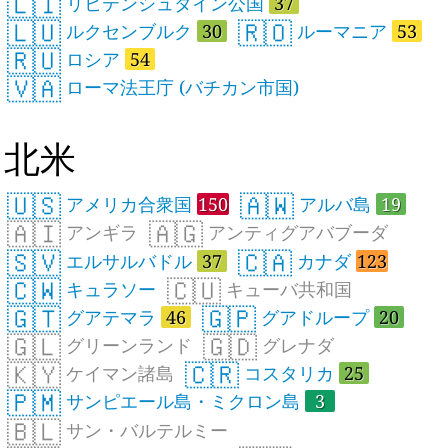
🇱🇮
リヒテンシュタイン公国
37
🇱🇺
🇷🇴
ルクセンブルク
30
ルーマニア
53
🇷🇺
ロシア
54
🇻🇦
ローマ法王庁 (バチカン市国)
北米
🇺🇸
🇦🇼
アメリカ合衆国
150
アルバ島
19
🇦🇮
🇦🇬
アンギラ
アンティグアバブーダ
🇸🇻
🇨🇦
エルサルバドル
37
カナダ
123
🇨🇼
🇨🇺
キュラソー
キューバ共和国
🇬🇹
🇬🇵
グアテマラ
46
グアドループ
20
🇬🇱
🇬🇩
グリーンランド
グレナダ
🇰🇾
🇨🇷
ケイマン諸島
コスタリカ
25
🇵🇲
サンピエール島・ミクロン島
3
🇧🇱
サン・バルテルミー