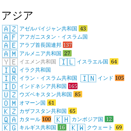
アジア
🇦🇿
アゼルバイジャン共和国
43
🇦🇫
アフガニスタン・イスラム国
🇦🇪
アラブ首長国連邦
137
🇦🇲
アルメニア共和国
27
🇾🇪
🇮🇱
イエメン共和国
イスラエル国
64
🇮🇶
イラク共和国
🇮🇷
🇮🇳
イラン・イスラム共和国
インド
105
🇮🇩
インドネシア共和国
165
🇺🇿
ウズベキスタン共和国
85
🇴🇲
オマーン国
61
🇰🇿
カザフスタン共和国
65
🇶🇦
🇰🇭
カタール
100
カンボジア国
12
🇰🇬
🇰🇼
キルギス共和国
16
クウェート
69