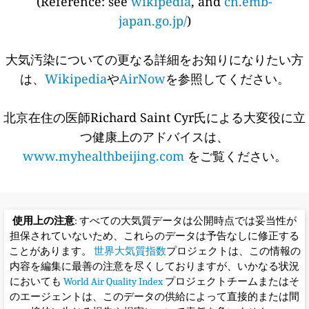
(Reference: see
wikipedia
, and
cn.emb-
japan.go.jp/
)
大気汚染についての更なる詳細をお知りになりたい方
は、
Wikipedia
や
AirNow
を参照してください。
北京在住の医師Richard Saint Cyr氏による大変役に立
つ健康上のアドバイスは、
www.myhealthbeijing.com
をご覧ください。
使用上の注意
: すべての大気質データは公開時点では妥当性が
担保されていないため、これらのデータは予告なしに修正する
ことがあります。
世界大気質指数
プロジェクトは、この情報の
内容を編集に最善の注意を尽くしておりますが、いかなる状況
においても
World Air Quality Index
プロジェクトチームまたはそ
のエージェントは、このデータの供給によって直接的または間