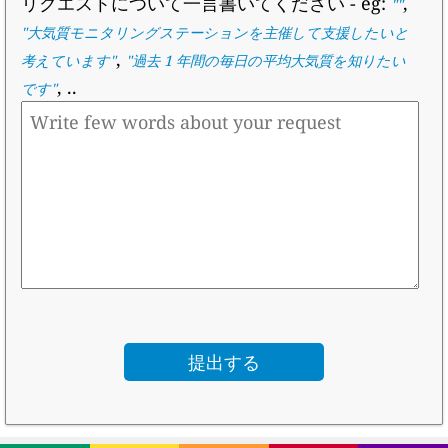
リクエストについて一言書いてください
- eg:
,
""
"
大気質モニタリングステーションを主催して支援したいと
,
考えています
"
"
過去 1 年間の毎日の平均大気質を知りたい
, ..
です
"