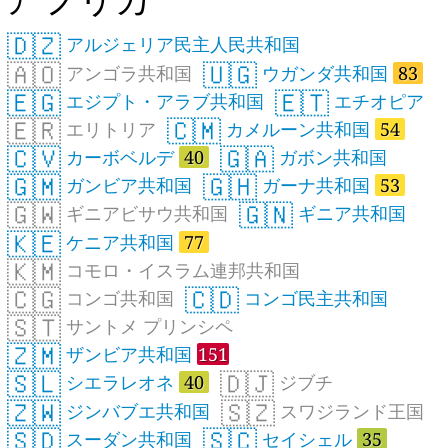
🇩🇿
アルジェリア民主人民共和国
🇦🇴
🇺🇬
アンゴラ共和国
ウガンダ共和国
83
🇪🇬
🇪🇹
エジプト・アラブ共和国
エチオピア
🇪🇷
🇨🇲
エリトリア
カメルーン共和国
54
🇨🇻
🇬🇦
カーボベルデ
40
ガボン共和国
🇬🇲
🇬🇭
ガンビア共和国
ガーナ共和国
53
🇬🇼
🇬🇳
ギニアビサウ共和国
ギニア共和国
🇰🇪
ケニア共和国
77
🇰🇲
コモロ・イスラム連邦共和国
🇨🇬
🇨🇩
コンゴ共和国
コンゴ民主共和国
🇸🇹
サントメ プリンシペ
🇿🇲
ザンビア共和国
151
🇸🇱
🇩🇯
シエラレオネ
40
ジブチ
🇿🇼
🇸🇿
ジンバブエ共和国
スワジランド王国
🇸🇩
🇸🇨
スーダン共和国
セイシェル
35