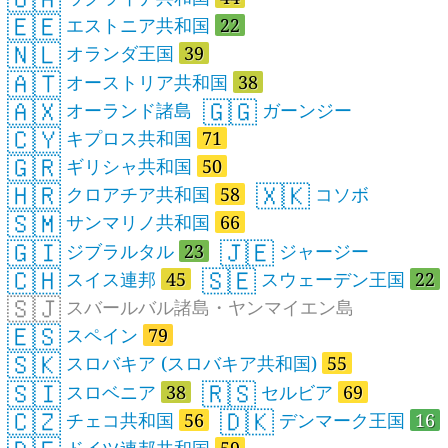
🇪🇪
エストニア共和国
22
🇳🇱
オランダ王国
39
🇦🇹
オーストリア共和国
38
🇦🇽
🇬🇬
オーランド諸島
ガーンジー
🇨🇾
キプロス共和国
71
🇬🇷
ギリシャ共和国
50
🇭🇷
🇽🇰
クロアチア共和国
58
コソボ
🇸🇲
サンマリノ共和国
66
🇬🇮
🇯🇪
ジブラルタル
23
ジャージー
🇨🇭
🇸🇪
スイス連邦
45
スウェーデン王国
22
🇸🇯
スバールバル諸島・ヤンマイエン島
🇪🇸
スペイン
79
🇸🇰
スロバキア (スロバキア共和国)
55
🇸🇮
🇷🇸
スロベニア
38
セルビア
69
🇨🇿
🇩🇰
チェコ共和国
56
デンマーク王国
16
ドイツ連邦共和国
59