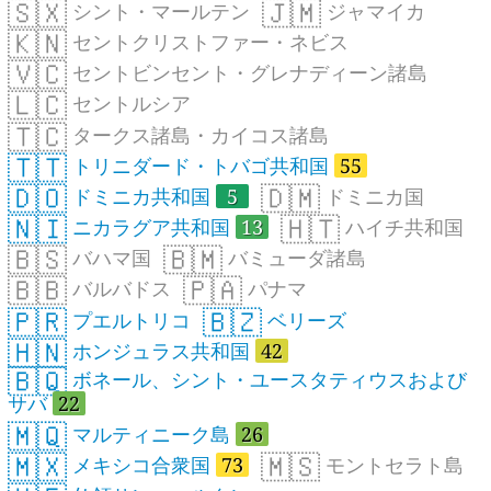
🇸🇽
🇯🇲
シント・マールテン
ジャマイカ
🇰🇳
セントクリストファー・ネビス
🇻🇨
セントビンセント・グレナディーン諸島
🇱🇨
セントルシア
🇹🇨
タークス諸島・カイコス諸島
🇹🇹
トリニダード・トバゴ共和国
55
🇩🇴
🇩🇲
ドミニカ共和国
5
ドミニカ国
🇳🇮
🇭🇹
ニカラグア共和国
13
ハイチ共和国
🇧🇸
🇧🇲
バハマ国
バミューダ諸島
🇧🇧
🇵🇦
バルバドス
パナマ
🇵🇷
🇧🇿
プエルトリコ
ベリーズ
🇭🇳
ホンジュラス共和国
42
🇧🇶
ボネール、シント・ユースタティウスおよび
サバ
22
🇲🇶
マルティニーク島
26
🇲🇽
🇲🇸
メキシコ合衆国
73
モントセラト島