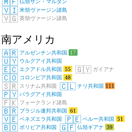
🇲🇫
仏領サン・マルタン
🇻🇮
米領ヴァージン諸島
🇻🇬
英領ヴァージン諸島
南アメリカ
🇦🇷
アルゼンチン共和国
17
🇺🇾
ウルグアイ共和国
🇪🇨
🇬🇾
エクアドル共和国
55
ガイアナ
🇨🇴
コロンビア共和国
48
🇸🇷
🇨🇱
スリナム共和国
チリ共和国
111
🇵🇾
パラグアイ共和国
🇫🇰
フォークランド諸島
🇧🇷
ブラジル連邦共和国
61
🇻🇪
🇵🇪
ベネズエラ共和国
ペルー共和国
51
🇧🇴
🇬🇫
ボリビア共和国
仏領ギアナ
39