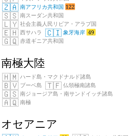
🇿🇦
南アフリカ共和国
122
🇸🇸
南スーダン共和国
🇱🇾
社会主義人民リビア・アラブ国
🇪🇭
🇨🇮
西サハラ
象牙海岸
49
🇬🇶
赤道ギニア共和国
南極大陸
🇭🇲
ハード島・マクドナルド諸島
🇧🇻
🇹🇫
ブーベ島
仏領極南諸島
🇬🇸
南ジョージア島・南サンドイッチ諸島
🇦🇶
南極
オセアニア