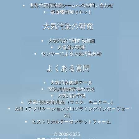
世界大気質指標チームへのお問い合わせ
報道機関向けキット
大気汚染の研究
大気汚染に関する詳細
大気質の実験
センサーによる大気汚染分析
よくある質問
大気汚染観測データ
空気汚染指数算出方法
大気汚染予報
大気汚染対策用品（マスク、モニター...）
API（アプリケーションプログラミングインターフェー
ス）
ヒストリカルデータプラットフォーム
© 2008-2025