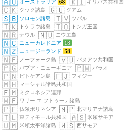
🇦🇺
🇰🇮
オーストラリア
68
キリバス共和国
🇨🇰
🇬🇺
クック諸島
グアム
🇸🇧
🇹🇻
ソロモン諸島
ツバル
🇹🇰
🇹🇴
トケラウ諸島
トンガ王国
🇳🇷
🇳🇺
ナウル
ニウエ島
🇳🇨
ニューカレドニア
18
🇳🇿
ニュージーランド
58
🇳🇫
🇻🇺
ノーフォーク島
バヌアツ共和国
🇵🇬
🇵🇼
パプア・ニューギニア
パラオ
🇵🇳
🇫🇯
ピトケアン島
フィジー
🇲🇭
マーシャル諸島共和国
🇫🇲
ミクロネシア連邦
🇼🇫
ワリー エ フトゥーナ諸島
🇵🇫
🇲🇵
仏領ポリネシア
北マリアナ諸島
🇹🇱
🇦🇸
東ティモール共和国
米領サモア
🇺🇲
🇼🇸
米領太平洋諸島
西サモア