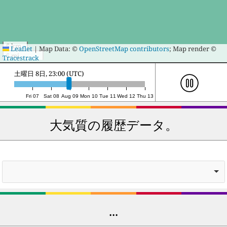
5 km
Leaflet
|
Map Data: ©
OpenStreetMap contributors
; Map render ©
5 mi
Tracestrack
日曜日 9日, 18:00 (UTC)
Fri 07
Sat 08
Aug 09
Mon 10
Tue 11
Wed 12
Thu 13
大気質の履歴データ。
...