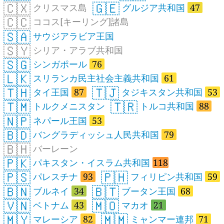
🇨🇽
🇬🇪
クリスマス島
グルジア共和国
47
🇨🇨
ココス[キーリング]諸島
🇸🇦
サウジアラビア王国
🇸🇾
シリア・アラブ共和国
🇸🇬
シンガポール
76
🇱🇰
スリランカ民主社会主義共和国
61
🇹🇭
🇹🇯
タイ王国
87
タジキスタン共和国
53
🇹🇲
🇹🇷
トルクメニスタン
トルコ共和国
88
🇳🇵
ネパール王国
53
🇧🇩
バングラディッシュ人民共和国
79
🇧🇭
バーレーン
🇵🇰
パキスタン・イスラム共和国
118
🇵🇸
🇵🇭
パレスチナ
93
フィリピン共和国
59
🇧🇳
🇧🇹
ブルネイ
34
ブータン王国
68
🇻🇳
🇲🇴
ベトナム
43
マカオ
21
🇲🇾
🇲🇲
マレーシア
82
ミャンマー連邦
71