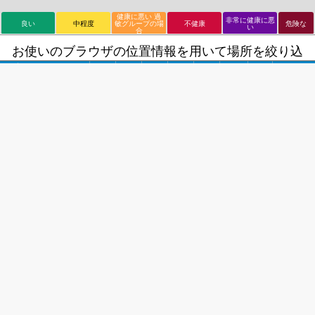
健康に悪い 過
非常に健康に悪
良い
中程度
敏グループの場
不健康
危険な
い
合
お使いのブラウザの位置情報を用いて場所を絞り込
むには、ここをクリックして下さい。
ホーム
OK
必要ありません
共有: “
今日の大気はどうですか? 世界100ヶ国以上の
現在の大気汚染マップをチェックしよう。
”
https://aqicn.org/here/jp/
🇬🇧
他の言語への翻訳:
大気汚染指数（AQI）の値