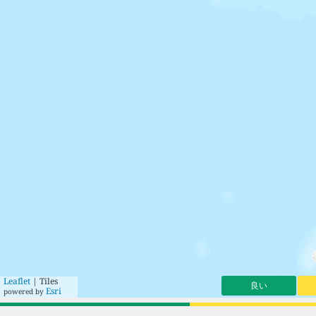
Leaflet
| Tiles
良い
Esri
powered by