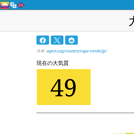
共有:
aqicn.org/country/cape-verde/jp/
現在の大気質
49