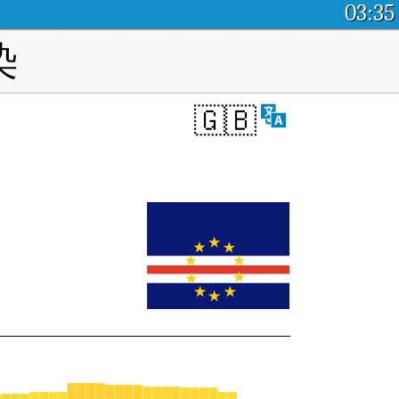
03:35
染
🇬🇧