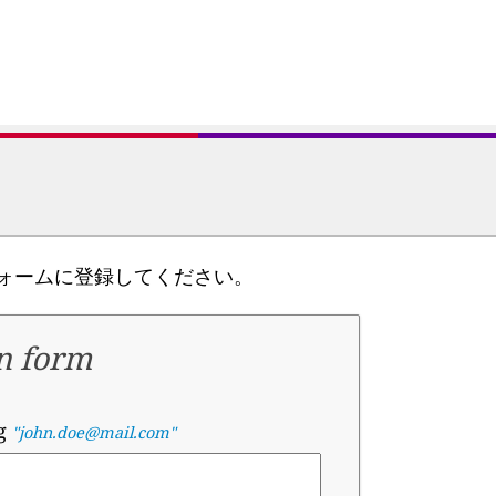
ォームに登録してください。
n form
eg
"john.doe@mail.com"