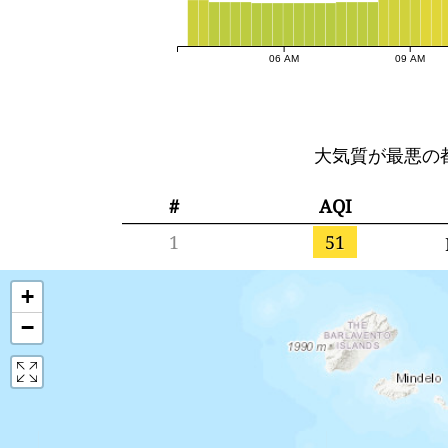
06 AM
09 AM
大気質が最悪の
#
AQI
1
51
+
−