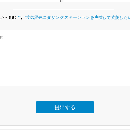
い
- eg:
,
""
"
大気質モニタリングステーションを主催して支援した