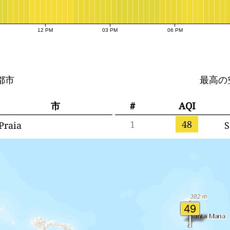
12 PM
03 PM
06 PM
都市
最高の
市
#
AQI
1
48
Praia
S