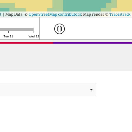
t
|
Map Data: ©
OpenStreetMap contributors
; Map render ©
Tracestrack
Tue 11
Wed 12