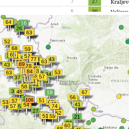
7
27
Kraljev
8
30
Valjevo
9
34
Pirot
10
35
Vranje
11
36
Obreno
12
38
Šabac
13
39
Novi P
14
40
Bor
15
41
Pančev
16
41
Zaječar
17
43
Sremsk
18
43
Vršac
19
46
Zemun