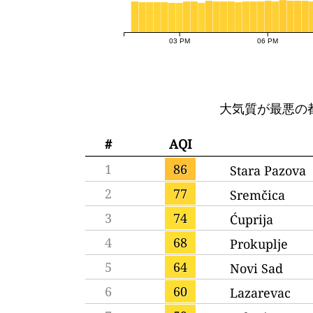
03 PM
06 PM
大気質が最悪の
#
AQI
1
86
Stara Pazova
2
77
Sremčica
3
74
Ćuprija
4
68
Prokuplje
5
64
Novi Sad
6
60
Lazarevac