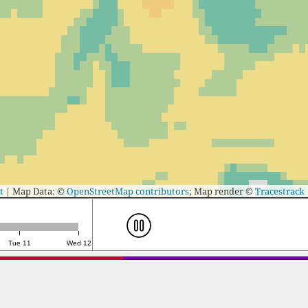
t
|
Map Data: ©
OpenStreetMap contributors
; Map render ©
Tracestrack
Tue 11
Wed 12