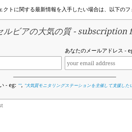
ジェクトに関する最新情報を入手したい場合は、以下のフ
セルビアの大気の質
-
subscription 
あなたのメールアドレス
- 
い
- eg:
,
""
"
大気質モニタリングステーションを主催して支援した