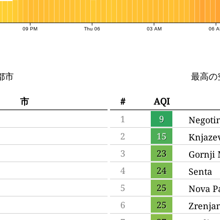
09 PM
Thu 06
03 AM
06 
都市
最高の
市
#
AQI
1
9
Negoti
2
15
Knjaze
3
23
Gornji
4
24
Senta
5
25
Nova P
6
25
Zrenja