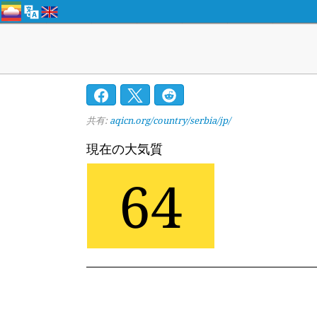
共有:
aqicn.org/country/serbia/jp/
現在の大気質
64