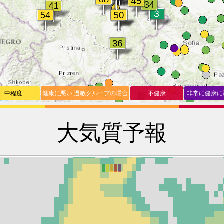
中程度
健康に悪い 過敏グループの場合
不健康
非常に健康に
大気質予報