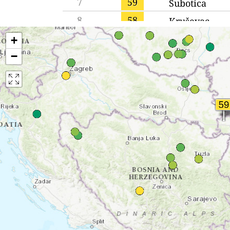
7
59
Subotica
8
58
Kruševac
9
56
Inđija
+
−
10
55
Smederevo
11
55
Niš
12
54
Čačak
13
54
Vrbas
14
52
Trstenik
15
52
Leskovac
16
52
Belgrade
17
50
Užice
18
50
Kragujevac
19
50
Kikinda