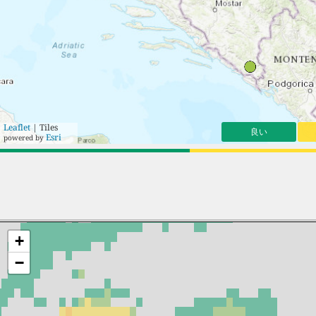
20
46
Jagodina
Leaflet
| Tiles
良い
Esri
powered by
+
−