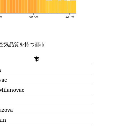
AM
09 AM
12 PM
空気品質を持つ都市
市
n
vac
 Milanovac
azova
nin