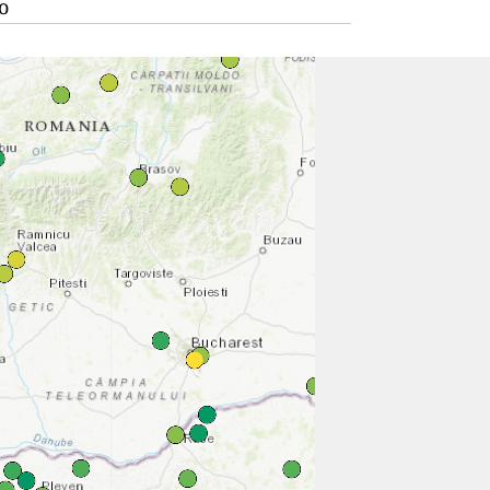
o
vac
azar
o
a Mitrovica