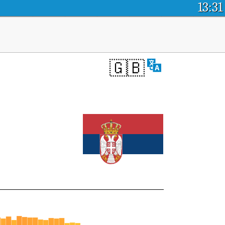
13:31
🇬🇧