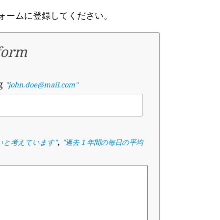
ォームに登録してください。
form
eg
"john.doe@mail.com"
,
いと考えています
"
"
過去 1 年間の毎日の平均