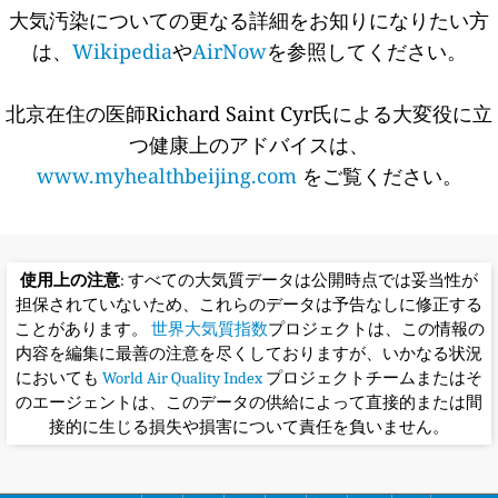
大気汚染についての更なる詳細をお知りになりたい方
は、
Wikipedia
や
AirNow
を参照してください。
北京在住の医師Richard Saint Cyr氏による大変役に立
つ健康上のアドバイスは、
www.myhealthbeijing.com
をご覧ください。
使用上の注意
: すべての大気質データは公開時点では妥当性が
担保されていないため、これらのデータは予告なしに修正する
ことがあります。
世界大気質指数
プロジェクトは、この情報の
内容を編集に最善の注意を尽くしておりますが、いかなる状況
においても
World Air Quality Index
プロジェクトチームまたはそ
のエージェントは、このデータの供給によって直接的または間
接的に生じる損失や損害について責任を負いません。