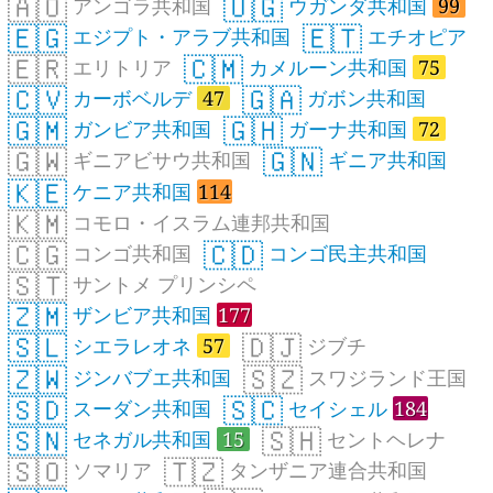
🇦🇴
🇺🇬
アンゴラ共和国
ウガンダ共和国
99
🇪🇬
🇪🇹
エジプト・アラブ共和国
エチオピア
🇪🇷
🇨🇲
エリトリア
カメルーン共和国
75
🇨🇻
🇬🇦
カーボベルデ
47
ガボン共和国
🇬🇲
🇬🇭
ガンビア共和国
ガーナ共和国
72
🇬🇼
🇬🇳
ギニアビサウ共和国
ギニア共和国
🇰🇪
ケニア共和国
114
🇰🇲
コモロ・イスラム連邦共和国
🇨🇬
🇨🇩
コンゴ共和国
コンゴ民主共和国
🇸🇹
サントメ プリンシペ
🇿🇲
ザンビア共和国
177
🇸🇱
🇩🇯
シエラレオネ
57
ジブチ
🇿🇼
🇸🇿
ジンバブエ共和国
スワジランド王国
🇸🇩
🇸🇨
スーダン共和国
セイシェル
184
🇸🇳
🇸🇭
セネガル共和国
15
セントヘレナ
🇸🇴
🇹🇿
ソマリア
タンザニア連合共和国