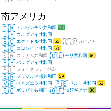
南アメリカ
🇦🇷
アルゼンチン共和国
13
🇺🇾
ウルグアイ共和国
🇪🇨
🇬🇾
エクアドル共和国
65
ガイアナ
🇨🇴
コロンビア共和国
51
🇸🇷
🇨🇱
スリナム共和国
チリ共和国
66
🇵🇾
パラグアイ共和国
🇫🇰
フォークランド諸島
🇧🇷
ブラジル連邦共和国
59
🇻🇪
🇵🇪
ベネズエラ共和国
ペルー共和国
52
🇧🇴
🇬🇫
ボリビア共和国
仏領ギアナ
36