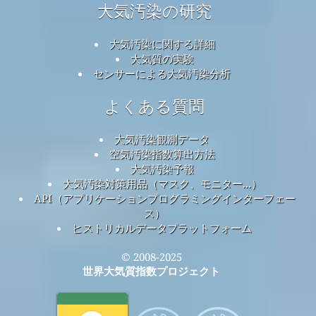
大気汚染の研究
大気汚染に関する詳細
大気質の実験
センサーによる大気汚染分析
よくある質問
大気汚染観測データ
空気汚染指数算出方法
大気汚染予報
大気汚染対策用品（マスク、モニター...）
API（アプリケーションプログラミングインターフェー
ス）
ヒストリカルデータプラットフォーム
© 2008-2025
世界大気質指数プロジェクト