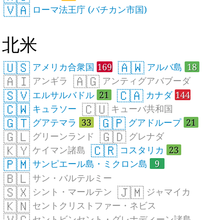
🇻🇦
ローマ法王庁 (バチカン市国)
北米
🇺🇸
🇦🇼
アメリカ合衆国
169
アルバ島
18
🇦🇮
🇦🇬
アンギラ
アンティグアバブーダ
🇸🇻
🇨🇦
エルサルバドル
21
カナダ
144
🇨🇼
🇨🇺
キュラソー
キューバ共和国
🇬🇹
🇬🇵
グアテマラ
33
グアドループ
21
🇬🇱
🇬🇩
グリーンランド
グレナダ
🇰🇾
🇨🇷
ケイマン諸島
コスタリカ
23
🇵🇲
サンピエール島・ミクロン島
9
🇧🇱
サン・バルテルミー
🇸🇽
🇯🇲
シント・マールテン
ジャマイカ
🇰🇳
セントクリストファー・ネビス
🇻🇨
セントビンセント・グレナディーン諸島