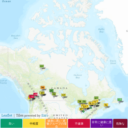
15
20
Saskatoon
16
75
Sept-Îles
16
21
Nanaimo
17
75
Burnaby
17
22
Lethbridge
18
72
Port Alberni
18
23
Airdrie
19
70
New
Westminster
19
24
Courtenay
20
68
Waterloo
20
24
Beloeil
21
67
Delta
21
24
Cochrane
22
66
Prince George
22
25
Yellowknife
23
58
Victoria
23
25
Victoriaville
24
57
Richmond
24
25
Fort St. John
25
57
Rouyn-Noranda
25
26
Sherbrooke
26
56
Kingston
26
27
Saguenay
27
56
Brandon
27
27
Jonquière
28
55
Montréal
Leaflet
| Tiles
Esri
powered by
28
27
Chambly
29
54
Sorel-Tracy
健康に悪い 過
非常に健康に悪
良い
中程度
敏グループの場
不健康
危険な
い
合