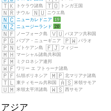
🇹🇰
🇹🇴
トケラウ諸島
トンガ王国
🇳🇷
🇳🇺
ナウル
ニウエ島
🇳🇨
ニューカレドニア
19
🇳🇿
ニュージーランド
20
🇳🇫
🇻🇺
ノーフォーク島
バヌアツ共和国
🇵🇬
🇵🇼
パプア・ニューギニア
パラオ
🇵🇳
🇫🇯
ピトケアン島
フィジー
🇲🇭
マーシャル諸島共和国
🇫🇲
ミクロネシア連邦
🇼🇫
ワリー エ フトゥーナ諸島
🇵🇫
🇲🇵
仏領ポリネシア
北マリアナ諸島
🇹🇱
🇦🇸
東ティモール共和国
米領サモア
🇺🇲
🇼🇸
米領太平洋諸島
西サモア
アジア