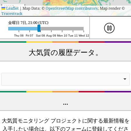
44
34
Sault Ste. Marie
45
50
Mont-Royal
1000 km
Leaflet
|
Map Data: ©
OpenStreetMap contributors
; Map render ©
500 mi
Tracestrack
45
34
London
46
48
St. Thomas
土曜日 8日, 18:00 (UTC)
46
34
Newmarket
47
47
North York
47
36
Granby
48
46
Dartmouth
Thu 06
Fri 07
Sat 08
Aug 09
Mon 10
Tue 11
Wed 12
48
36
Alliston
49
45
Mississauga
大気質の履歴データ。
49
36
Brantford
50
44
Chatham
50
36
Sainte-Catherine
...
大気質モニタリング プロジェクトに関する最新情報を
入手したい場合は、以下のフォームに登録してくださ