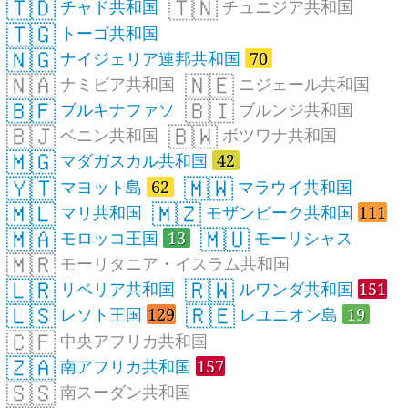
🇹🇩
🇹🇳
チャド共和国
チュニジア共和国
🇹🇬
トーゴ共和国
🇳🇬
ナイジェリア連邦共和国
70
🇳🇦
🇳🇪
ナミビア共和国
ニジェール共和国
🇧🇫
🇧🇮
ブルキナファソ
ブルンジ共和国
🇧🇯
🇧🇼
ベニン共和国
ボツワナ共和国
🇲🇬
マダガスカル共和国
42
🇾🇹
🇲🇼
マヨット島
62
マラウイ共和国
🇲🇱
🇲🇿
マリ共和国
モザンビーク共和国
111
🇲🇦
🇲🇺
モロッコ王国
13
モーリシャス
🇲🇷
モーリタニア・イスラム共和国
🇱🇷
🇷🇼
リベリア共和国
ルワンダ共和国
151
🇱🇸
🇷🇪
レソト王国
129
レユニオン島
19
🇨🇫
中央アフリカ共和国
🇿🇦
南アフリカ共和国
157
🇸🇸
南スーダン共和国