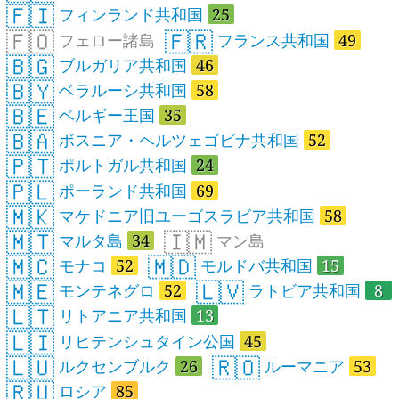
🇫🇮
フィンランド共和国
25
🇫🇴
🇫🇷
フェロー諸島
フランス共和国
49
🇧🇬
ブルガリア共和国
46
🇧🇾
ベラルーシ共和国
58
🇧🇪
ベルギー王国
35
🇧🇦
ボスニア・ヘルツェゴビナ共和国
52
🇵🇹
ポルトガル共和国
24
🇵🇱
ポーランド共和国
69
🇲🇰
マケドニア旧ユーゴスラビア共和国
58
🇲🇹
🇮🇲
マルタ島
34
マン島
🇲🇨
🇲🇩
モナコ
52
モルドバ共和国
15
🇲🇪
🇱🇻
モンテネグロ
52
ラトビア共和国
8
🇱🇹
リトアニア共和国
13
🇱🇮
リヒテンシュタイン公国
45
🇱🇺
🇷🇴
ルクセンブルク
26
ルーマニア
53
🇷🇺
ロシア
85