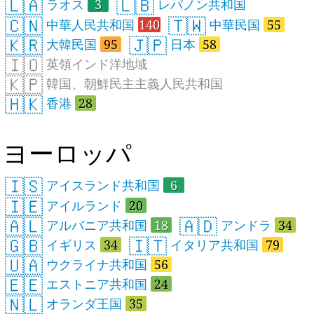
🇱🇦
🇱🇧
ラオス
3
レバノン共和国
🇨🇳
🇹🇼
中華人民共和国
140
中華民国
55
🇰🇷
🇯🇵
大韓民国
95
日本
58
🇮🇴
英領インド洋地域
🇰🇵
韓国、朝鮮民主主義人民共和国
🇭🇰
香港
28
ヨーロッパ
🇮🇸
アイスランド共和国
6
🇮🇪
アイルランド
20
🇦🇱
🇦🇩
アルバニア共和国
18
アンドラ
34
🇬🇧
🇮🇹
イギリス
34
イタリア共和国
79
🇺🇦
ウクライナ共和国
56
🇪🇪
エストニア共和国
24
🇳🇱
オランダ王国
35