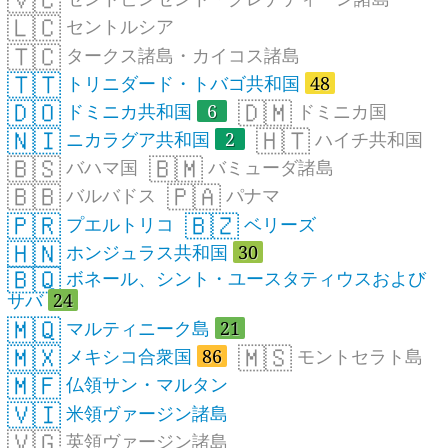
🇱🇨
セントルシア
🇹🇨
タークス諸島・カイコス諸島
🇹🇹
トリニダード・トバゴ共和国
48
🇩🇴
🇩🇲
ドミニカ共和国
6
ドミニカ国
🇳🇮
🇭🇹
ニカラグア共和国
2
ハイチ共和国
🇧🇸
🇧🇲
バハマ国
バミューダ諸島
🇧🇧
🇵🇦
バルバドス
パナマ
🇵🇷
🇧🇿
プエルトリコ
ベリーズ
🇭🇳
ホンジュラス共和国
30
🇧🇶
ボネール、シント・ユースタティウスおよび
サバ
24
🇲🇶
マルティニーク島
21
🇲🇽
🇲🇸
メキシコ合衆国
86
モントセラト島
🇲🇫
仏領サン・マルタン
🇻🇮
米領ヴァージン諸島
🇻🇬
英領ヴァージン諸島