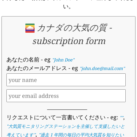
い。
カナダの大気の質
-
subscription form
あなたの名前
- eg
"John Doe"
あなたのメールアドレス
- eg
"john.doe@mail.com"
リクエストについて一言書いてください
- eg:
,
""
"
大気質モニタリングステーションを主催して支援したいと
,
考えています
"
"
過去 1 年間の毎日の平均大気質を知りたい