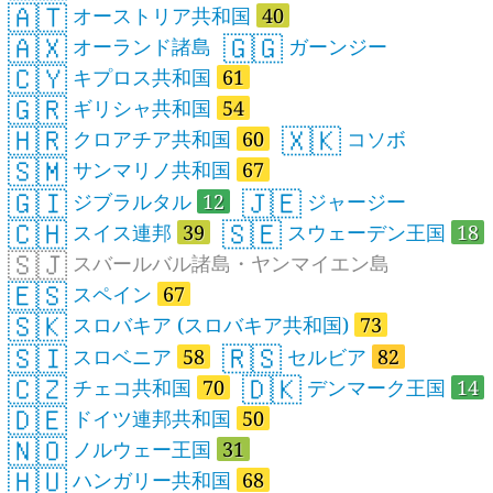
🇦🇹
オーストリア共和国
40
🇦🇽
🇬🇬
オーランド諸島
ガーンジー
🇨🇾
キプロス共和国
61
🇬🇷
ギリシャ共和国
54
🇭🇷
🇽🇰
クロアチア共和国
60
コソボ
🇸🇲
サンマリノ共和国
67
🇬🇮
🇯🇪
ジブラルタル
12
ジャージー
🇨🇭
🇸🇪
スイス連邦
39
スウェーデン王国
18
🇸🇯
スバールバル諸島・ヤンマイエン島
🇪🇸
スペイン
67
🇸🇰
スロバキア (スロバキア共和国)
73
🇸🇮
🇷🇸
スロベニア
58
セルビア
82
🇨🇿
🇩🇰
チェコ共和国
70
デンマーク王国
14
🇩🇪
ドイツ連邦共和国
50
🇳🇴
ノルウェー王国
31
🇭🇺
ハンガリー共和国
68