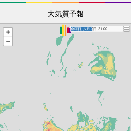
29
28
Nepean
30
54
Saint-Léonard
30
29
Greater Sudbury
31
53
North Bay
大気質予報
31
29
Trois-Rivières
32
53
Longueuil
32
30
Barrie
33
52
East York
土曜日, 八月 8日, 18:00
土曜日, 八月 8日, 18:00
+
33
30
Edmonton
34
52
Belleville
−
34
31
Lévis
35
52
Oshawa
35
32
Vaughan
36
51
Milton
36
32
Regina
37
51
Halifax
37
32
Cornwall
38
51
Langford
38
33
Gatineau
39
50
Scarborough
39
33
Saint-Lazare
40
50
L'Ancienne-
Lorette
40
33
Brossard
41
50
Willowdale
41
33
Terrebonne
42
50
Vanier
42
34
Drummondville
43
50
Shawinigan
43
34
Laval
44
50
Ottawa