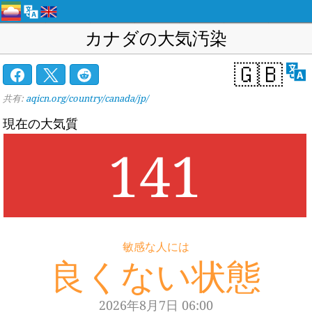
カナダの大気汚染
🇬🇧
共有:
aqicn.org/country/canada/jp/
現在の大気質
141
敏感な人には
良くない状態
2026年8月7日 06:00