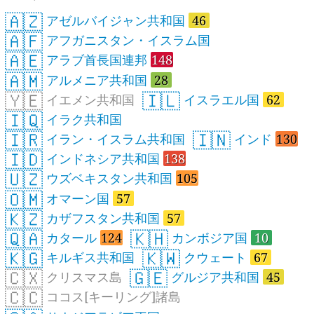
🇦🇿
アゼルバイジャン共和国
46
🇦🇫
アフガニスタン・イスラム国
🇦🇪
アラブ首長国連邦
148
🇦🇲
アルメニア共和国
28
🇾🇪
🇮🇱
イエメン共和国
イスラエル国
62
🇮🇶
イラク共和国
🇮🇷
🇮🇳
イラン・イスラム共和国
インド
130
🇮🇩
インドネシア共和国
138
🇺🇿
ウズベキスタン共和国
105
🇴🇲
オマーン国
57
🇰🇿
カザフスタン共和国
57
🇶🇦
🇰🇭
カタール
124
カンボジア国
10
🇰🇬
🇰🇼
キルギス共和国
クウェート
67
🇨🇽
🇬🇪
クリスマス島
グルジア共和国
45
🇨🇨
ココス[キーリング]諸島