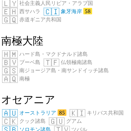
🇱🇾
社会主義人民リビア・アラブ国
🇪🇭
🇨🇮
西サハラ
象牙海岸
58
🇬🇶
赤道ギニア共和国
南極大陸
🇭🇲
ハード島・マクドナルド諸島
🇧🇻
🇹🇫
ブーベ島
仏領極南諸島
🇬🇸
南ジョージア島・南サンドイッチ諸島
🇦🇶
南極
オセアニア
🇦🇺
🇰🇮
オーストラリア
85
キリバス共和国
🇨🇰
🇬🇺
クック諸島
グアム
🇸🇧
🇹🇻
ソロモン諸島
ツバル