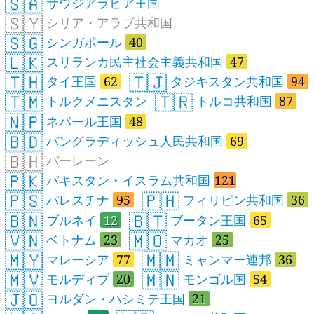
🇸🇦
サウジアラビア王国
🇸🇾
シリア・アラブ共和国
🇸🇬
シンガポール
40
🇱🇰
スリランカ民主社会主義共和国
47
🇹🇭
🇹🇯
タイ王国
62
タジキスタン共和国
94
🇹🇲
🇹🇷
トルクメニスタン
トルコ共和国
87
🇳🇵
ネパール王国
48
🇧🇩
バングラディッシュ人民共和国
69
🇧🇭
バーレーン
🇵🇰
パキスタン・イスラム共和国
121
🇵🇸
🇵🇭
パレスチナ
95
フィリピン共和国
36
🇧🇳
🇧🇹
ブルネイ
12
ブータン王国
65
🇻🇳
🇲🇴
ベトナム
23
マカオ
25
🇲🇾
🇲🇲
マレーシア
77
ミャンマー連邦
36
🇲🇻
🇲🇳
モルディブ
20
モンゴル国
54
🇯🇴
ヨルダン・ハシミテ王国
21