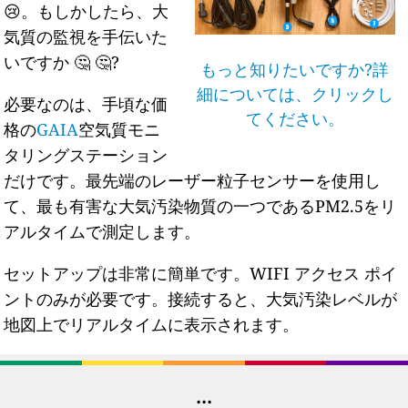
😢。もしかしたら、大
気質の監視を手伝いた
いですか 🤔 🤔?
もっと知りたいですか?詳
細については、クリックし
必要なのは、手頃な価
てください。
格の
GAIA
空気質モニ
タリングステーション
だけです。最先端のレーザー粒子センサーを使用し
て、最も有害な大気汚染物質の一つであるPM2.5をリ
アルタイムで測定します。
セットアップは非常に簡単です。WIFI アクセス ポイ
ントのみが必要です。接続すると、大気汚染レベルが
地図上でリアルタイムに表示されます。
...