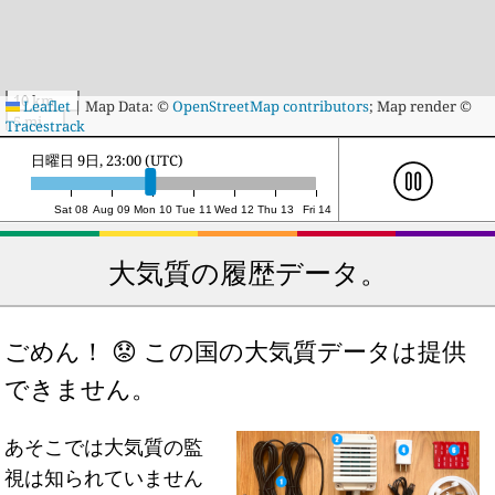
10 km
Leaflet
|
Map Data: ©
OpenStreetMap contributors
; Map render ©
5 mi
Tracestrack
月曜日 10日, 19:00 (UTC)
Sat 08
Aug 09
Mon 10
Tue 11
Wed 12
Thu 13
Fri 14
大気質の履歴データ。
ごめん！ 😟 この国の大気質データは提供
できません。
あそこでは大気質の監
視は知られていません