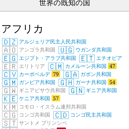
世界の既知の国
アフリカ
🇩🇿
アルジェリア民主人民共和国
🇦🇴
🇺🇬
アンゴラ共和国
ウガンダ共和国
🇪🇬
🇪🇹
エジプト・アラブ共和国
エチオピア
🇪🇷
🇨🇲
エリトリア
カメルーン共和国
47
🇨🇻
🇬🇦
カーボベルデ
79
ガボン共和国
🇬🇲
🇬🇭
ガンビア共和国
ガーナ共和国
54
🇬🇼
🇬🇳
ギニアビサウ共和国
ギニア共和国
🇰🇪
ケニア共和国
57
🇰🇲
コモロ・イスラム連邦共和国
🇨🇬
🇨🇩
コンゴ共和国
コンゴ民主共和国
🇸🇹
サントメ プリンシペ