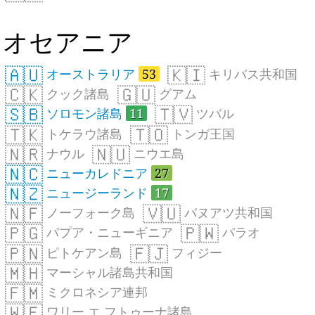
オセアニア
🇦🇺
🇰🇮
オーストラリア
53
キリバス共和国
🇨🇰
🇬🇺
クック諸島
グアム
🇸🇧
🇹🇻
ソロモン諸島
11
ツバル
🇹🇰
🇹🇴
トケラウ諸島
トンガ王国
🇳🇷
🇳🇺
ナウル
ニウエ島
🇳🇨
ニューカレドニア
27
🇳🇿
ニュージーランド
17
🇳🇫
🇻🇺
ノーフォーク島
バヌアツ共和国
🇵🇬
🇵🇼
パプア・ニューギニア
パラオ
🇵🇳
🇫🇯
ピトケアン島
フィジー
🇲🇭
マーシャル諸島共和国
🇫🇲
ミクロネシア連邦
🇼🇫
ワリー エ フトゥーナ諸島