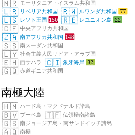
🇲🇷
モーリタニア・イスラム共和国
🇱🇷
🇷🇼
リベリア共和国
ルワンダ共和国
77
🇱🇸
🇷🇪
レソト王国
150
レユニオン島
22
🇨🇫
中央アフリカ共和国
🇿🇦
南アフリカ共和国
148
🇸🇸
南スーダン共和国
🇱🇾
社会主義人民リビア・アラブ国
🇪🇭
🇨🇮
西サハラ
象牙海岸
32
🇬🇶
赤道ギニア共和国
南極大陸
🇭🇲
ハード島・マクドナルド諸島
🇧🇻
🇹🇫
ブーベ島
仏領極南諸島
🇬🇸
南ジョージア島・南サンドイッチ諸島
🇦🇶
南極