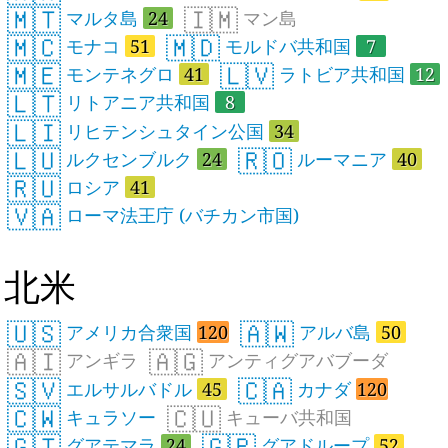
🇲🇹
🇮🇲
マルタ島
24
マン島
🇲🇨
🇲🇩
モナコ
51
モルドバ共和国
7
🇲🇪
🇱🇻
モンテネグロ
41
ラトビア共和国
12
🇱🇹
リトアニア共和国
8
🇱🇮
リヒテンシュタイン公国
34
🇱🇺
🇷🇴
ルクセンブルク
24
ルーマニア
40
🇷🇺
ロシア
41
🇻🇦
ローマ法王庁 (バチカン市国)
北米
🇺🇸
🇦🇼
アメリカ合衆国
120
アルバ島
50
🇦🇮
🇦🇬
アンギラ
アンティグアバブーダ
🇸🇻
🇨🇦
エルサルバドル
45
カナダ
120
🇨🇼
🇨🇺
キュラソー
キューバ共和国
🇬🇹
🇬🇵
グアテマラ
24
グアドループ
52