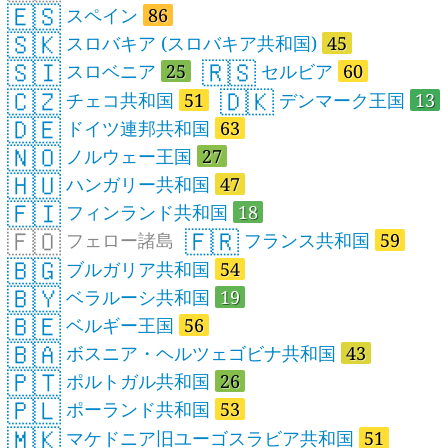
🇪🇸
スペイン
86
🇸🇰
スロバキア (スロバキア共和国)
45
🇸🇮
🇷🇸
スロベニア
25
セルビア
60
🇨🇿
🇩🇰
チェコ共和国
51
デンマーク王国
13
🇩🇪
ドイツ連邦共和国
63
🇳🇴
ノルウェー王国
27
🇭🇺
ハンガリー共和国
47
🇫🇮
フィンランド共和国
18
🇫🇴
🇫🇷
フェロー諸島
フランス共和国
59
🇧🇬
ブルガリア共和国
54
🇧🇾
ベラルーシ共和国
19
🇧🇪
ベルギー王国
56
🇧🇦
ボスニア・ヘルツェゴビナ共和国
43
🇵🇹
ポルトガル共和国
26
🇵🇱
ポーランド共和国
53
🇲🇰
マケドニア旧ユーゴスラビア共和国
51