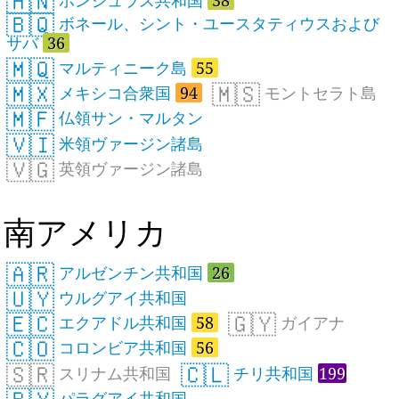
🇭🇳
🇧🇶
ボネール、シント・ユースタティウスおよび
サバ
36
🇲🇶
マルティニーク島
55
🇲🇽
🇲🇸
メキシコ合衆国
94
モントセラト島
🇲🇫
仏領サン・マルタン
🇻🇮
米領ヴァージン諸島
🇻🇬
英領ヴァージン諸島
南アメリカ
🇦🇷
アルゼンチン共和国
26
🇺🇾
ウルグアイ共和国
🇪🇨
🇬🇾
エクアドル共和国
58
ガイアナ
🇨🇴
コロンビア共和国
56
🇸🇷
🇨🇱
スリナム共和国
チリ共和国
199
パラグアイ共和国