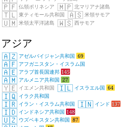
🇵🇫
🇲🇵
仏領ポリネシア
北マリアナ諸島
🇹🇱
🇦🇸
東ティモール共和国
米領サモア
🇺🇲
🇼🇸
米領太平洋諸島
西サモア
アジア
🇦🇿
アゼルバイジャン共和国
69
🇦🇫
アフガニスタン・イスラム国
🇦🇪
アラブ首長国連邦
145
🇦🇲
アルメニア共和国
27
🇾🇪
🇮🇱
イエメン共和国
イスラエル国
64
🇮🇶
イラク共和国
🇮🇷
🇮🇳
イラン・イスラム共和国
インド
137
🇮🇩
インドネシア共和国
148
🇺🇿
ウズベキスタン共和国
87