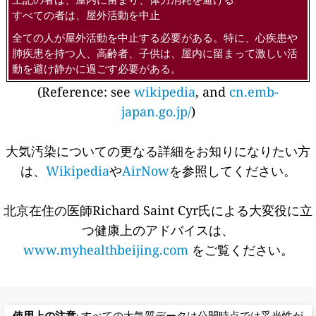
すべての者は、屋外活動を中止
全ての人が屋外活動を中止する必要がある。特に、心疾患や
肺疾患を持つ人、高齢者、子供は、屋内に留まって激しい活
動を避け静かに過ごす必要がある。
(Reference: see
wikipedia
, and
cn.emb-
japan.go.jp/
)
大気汚染についての更なる詳細をお知りになりたい方
は、
Wikipedia
や
AirNow
を参照してください。
北京在住の医師Richard Saint Cyr氏による大変役に立
つ健康上のアドバイスは、
www.myhealthbeijing.com
をご覧ください。
使用上の注意
: すべての大気質データは公開時点では妥当性が