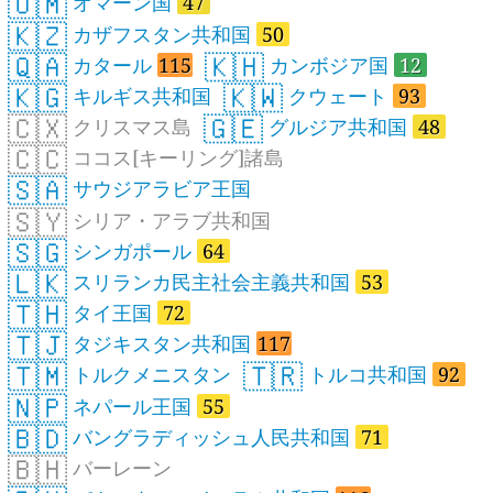
🇴🇲
オマーン国
47
🇰🇿
カザフスタン共和国
50
🇶🇦
🇰🇭
カタール
115
カンボジア国
12
🇰🇬
🇰🇼
キルギス共和国
クウェート
93
🇨🇽
🇬🇪
クリスマス島
グルジア共和国
48
🇨🇨
ココス[キーリング]諸島
🇸🇦
サウジアラビア王国
🇸🇾
シリア・アラブ共和国
🇸🇬
シンガポール
64
🇱🇰
スリランカ民主社会主義共和国
53
🇹🇭
タイ王国
72
🇹🇯
タジキスタン共和国
117
🇹🇲
🇹🇷
トルクメニスタン
トルコ共和国
92
🇳🇵
ネパール王国
55
🇧🇩
バングラディッシュ人民共和国
71
🇧🇭
バーレーン