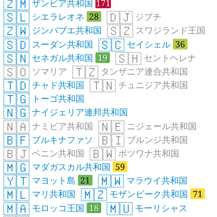
🇿🇲
ザンビア共和国
171
🇸🇱
🇩🇯
シエラレオネ
28
ジブチ
🇿🇼
🇸🇿
ジンバブエ共和国
スワジランド王国
🇸🇩
🇸🇨
スーダン共和国
セイシェル
36
🇸🇳
🇸🇭
セネガル共和国
19
セントヘレナ
🇸🇴
🇹🇿
ソマリア
タンザニア連合共和国
🇹🇩
🇹🇳
チャド共和国
チュニジア共和国
🇹🇬
トーゴ共和国
🇳🇬
ナイジェリア連邦共和国
🇳🇦
🇳🇪
ナミビア共和国
ニジェール共和国
🇧🇫
🇧🇮
ブルキナファソ
ブルンジ共和国
🇧🇯
🇧🇼
ベニン共和国
ボツワナ共和国
🇲🇬
マダガスカル共和国
59
🇾🇹
🇲🇼
マヨット島
21
マラウイ共和国
🇲🇱
🇲🇿
マリ共和国
モザンビーク共和国
71
🇲🇦
🇲🇺
モロッコ王国
18
モーリシャス