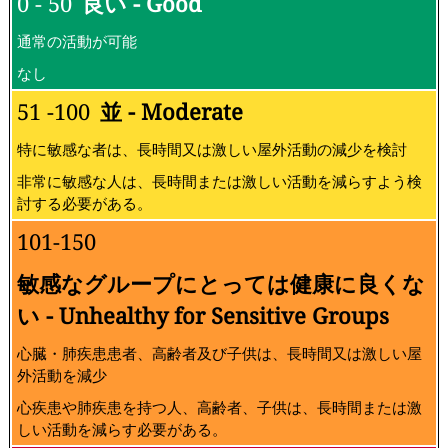
0 - 50
良い - Good
通常の活動が可能
なし
51 -100
並 - Moderate
特に敏感な者は、長時間又は激しい屋外活動の減少を検討
非常に敏感な人は、長時間または激しい活動を減らすよう検
討する必要がある。
101-150
敏感なグループにとっては健康に良くな
い - Unhealthy for Sensitive Groups
心臓・肺疾患患者、高齢者及び子供は、長時間又は激しい屋
外活動を減少
心疾患や肺疾患を持つ人、高齢者、子供は、長時間または激
しい活動を減らす必要がある。