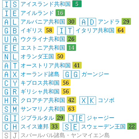
🇮🇸
アイスランド共和国
5
🇮🇪
アイルランド
16
🇦🇱
🇦🇩
アルバニア共和国
30
アンドラ
29
🇬🇧
🇮🇹
イギリス
58
イタリア共和国
64
🇺🇦
ウクライナ共和国
26
🇪🇪
エストニア共和国
14
🇳🇱
オランダ王国
50
🇦🇹
オーストリア共和国
41
🇦🇽
🇬🇬
オーランド諸島
ガーンジー
🇨🇾
キプロス共和国
56
🇬🇷
ギリシャ共和国
56
🇭🇷
🇽🇰
クロアチア共和国
42
コソボ
🇸🇲
サンマリノ共和国
63
🇬🇮
🇯🇪
ジブラルタル
29
ジャージー
🇨🇭
🇸🇪
スイス連邦
33
スウェーデン王国
22
🇸🇯
スバールバル諸島・ヤンマイエン島