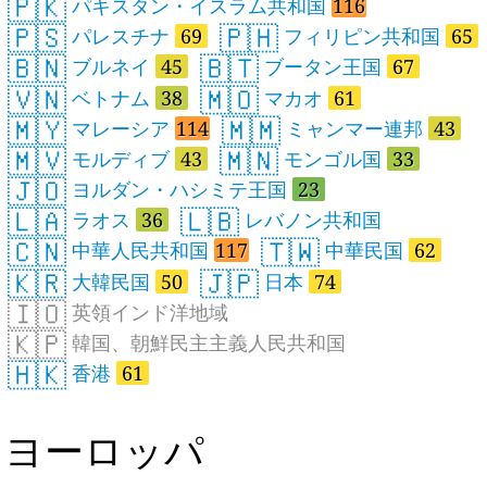
🇵🇰
パキスタン・イスラム共和国
116
🇵🇸
🇵🇭
パレスチナ
69
フィリピン共和国
65
🇧🇳
🇧🇹
ブルネイ
45
ブータン王国
67
🇻🇳
🇲🇴
ベトナム
38
マカオ
61
🇲🇾
🇲🇲
マレーシア
114
ミャンマー連邦
43
🇲🇻
🇲🇳
モルディブ
43
モンゴル国
33
🇯🇴
ヨルダン・ハシミテ王国
23
🇱🇦
🇱🇧
ラオス
36
レバノン共和国
🇨🇳
🇹🇼
中華人民共和国
117
中華民国
62
🇰🇷
🇯🇵
大韓民国
50
日本
74
🇮🇴
英領インド洋地域
🇰🇵
韓国、朝鮮民主主義人民共和国
🇭🇰
香港
61
ヨーロッパ