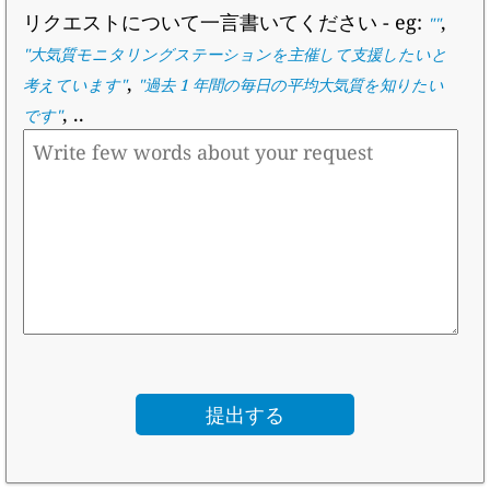
リクエストについて一言書いてください
- eg:
,
""
"
大気質モニタリングステーションを主催して支援したいと
,
考えています
"
"
過去 1 年間の毎日の平均大気質を知りたい
, ..
です
"