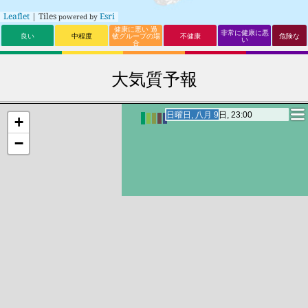
Leaflet
| Tiles
Esri
powered by
健康に悪い 過
非常に健康に悪
良い
中程度
敏グループの場
不健康
危険な
い
合
大気質予報
月曜日, 八月 10日, 19:00
月曜日, 八月 10日, 19:00
+
−