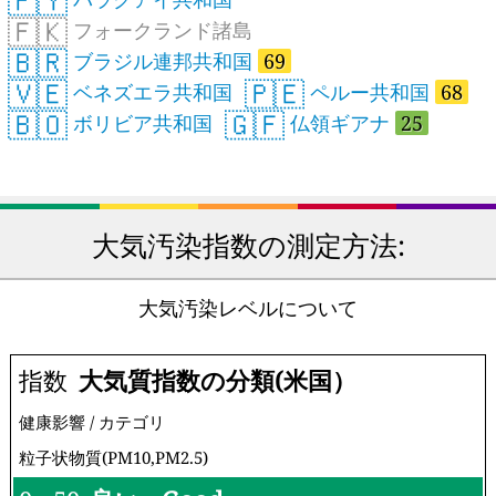
🇵🇾
🇫🇰
フォークランド諸島
🇧🇷
ブラジル連邦共和国
69
🇻🇪
🇵🇪
ベネズエラ共和国
ペルー共和国
68
🇧🇴
🇬🇫
ボリビア共和国
仏領ギアナ
25
大気汚染指数の測定方法:
大気汚染レベルについて
指数
大気質指数の分類(米国）
健康影響 / カテゴリ
粒子状物質(PM10,PM2.5)