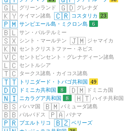
🇬🇱
🇬🇩
グリーンランド
グレナダ
🇰🇾
🇨🇷
ケイマン諸島
コスタリカ
23
🇵🇲
サンピエール島・ミクロン島
6
🇧🇱
サン・バルテルミー
🇸🇽
🇯🇲
シント・マールテン
ジャマイカ
🇰🇳
セントクリストファー・ネビス
🇻🇨
セントビンセント・グレナディーン諸島
🇱🇨
セントルシア
🇹🇨
タークス諸島・カイコス諸島
🇹🇹
トリニダード・トバゴ共和国
49
🇩🇴
🇩🇲
ドミニカ共和国
8
ドミニカ国
🇳🇮
🇭🇹
ニカラグア共和国
8
ハイチ共和国
🇧🇸
🇧🇲
バハマ国
バミューダ諸島
🇧🇧
🇵🇦
バルバドス
パナマ
🇵🇷
🇧🇿
プエルトリコ
ベリーズ
ホンジュラス共和国
38