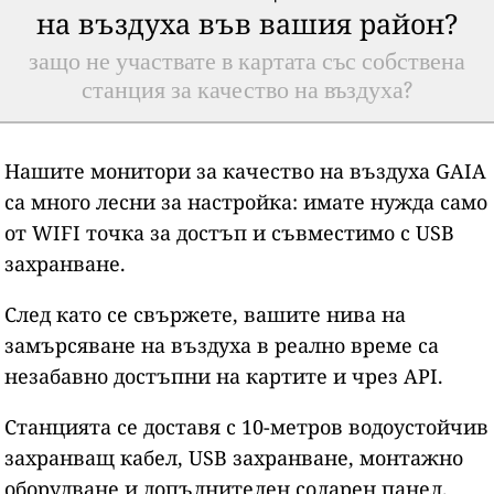
на въздуха във вашия район?
защо не участвате в картата със собствена
станция за качество на въздуха?
Нашите монитори за качество на въздуха GAIA
са много лесни за настройка: имате нужда само
от WIFI точка за достъп и съвместимо с USB
захранване.
След като се свържете, вашите нива на
замърсяване на въздуха в реално време са
незабавно достъпни на картите и чрез API.
Станцията се доставя с 10-метров водоустойчив
захранващ кабел, USB захранване, монтажно
оборудване и допълнителен соларен панел.