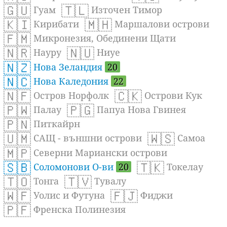
🇬🇺
🇹🇱
Гуам
Източен Тимор
🇰🇮
🇲🇭
Кирибати
Маршалови острови
🇫🇲
Микронезия, Обединени Щати
🇳🇷
🇳🇺
Науру
Ниуе
🇳🇿
Нова Зеландия
20
🇳🇨
Нова Каледония
22
🇳🇫
🇨🇰
Остров Норфолк
Острови Кук
🇵🇼
🇵🇬
Палау
Папуа Нова Гвинея
🇵🇳
Питкайрн
🇺🇲
🇼🇸
САЩ - външни острови
Самоа
🇲🇵
Северни Мариански острови
🇸🇧
🇹🇰
Соломонови О-ви
20
Токелау
🇹🇴
🇹🇻
Тонга
Тувалу
🇼🇫
🇫🇯
Уолис и Футуна
Фиджи
🇵🇫
Френска Полинезия