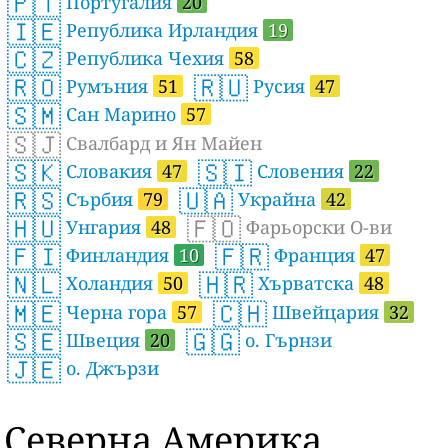
🇵🇹
Португалия
20
🇮🇪
Република Ирландия
19
🇨🇿
Република Чехия
58
🇷🇴
🇷🇺
Румъния
51
Русия
47
🇸🇲
Сан Марино
57
🇸🇯
Свалбард и Ян Майен
🇸🇰
🇸🇮
Словакия
47
Словения
22
🇷🇸
🇺🇦
Сърбия
79
Украйна
42
🇭🇺
🇫🇴
Унгария
48
Фарьорски О-ви
🇫🇮
🇫🇷
Финландия
10
Франция
47
🇳🇱
🇭🇷
Холандия
50
Хърватска
48
🇲🇪
🇨🇭
Черна гора
57
Швейцария
32
🇸🇪
🇬🇬
Швеция
20
о. Гърнзи
🇯🇪
о. Джързи
Северна Америка