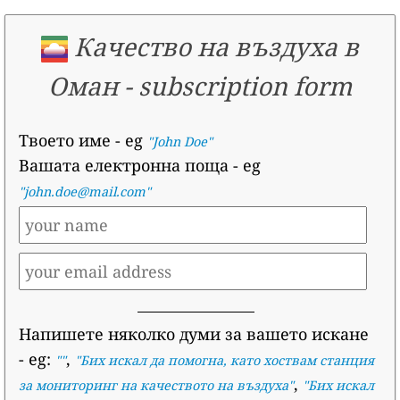
Качество на въздуха в
Оман
-
subscription form
Твоето име
- eg
"John Doe"
Вашата електронна поща
- eg
"john.doe@mail.com"
Напишете няколко думи за вашето искане
- eg:
,
""
"
Бих искал да помогна, като хоствам станция
,
за мониторинг на качеството на въздуха
"
"
Бих искал