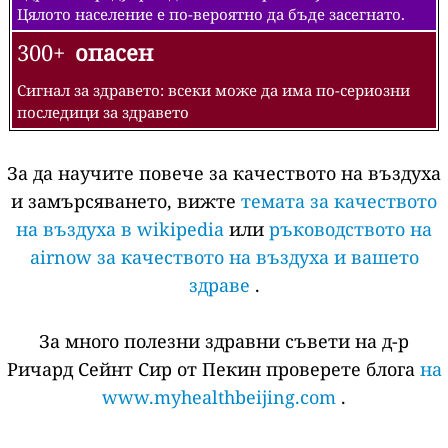
Цялото население е по-вероятно да бъде засегнато.
300+
опасен
Сигнал за здравето: всеки може да има по-сериозни
последици за здравето
За да научите повече за качеството на въздуха
и замърсяването, вижте
темата за качеството
на въздуха в wikipedia
или
ръководството на
airnow за качеството на въздуха и вашето
здраве
.
За много полезни здравни съвети на д-р
Ричард Сейнт Сир от Пекин проверете блога
на
www.myhealthbeijing.com
.