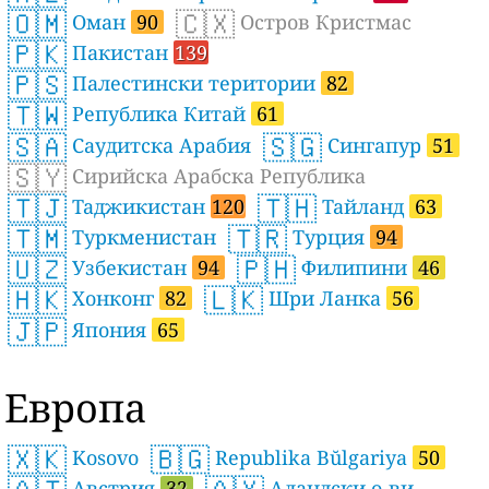
🇴🇲
🇨🇽
Оман
90
Остров Кристмас
🇵🇰
Пакистан
139
🇵🇸
Палестински територии
82
🇹🇼
Република Китай
61
🇸🇦
🇸🇬
Саудитска Арабия
Сингапур
51
🇸🇾
Сирийска Арабска Република
🇹🇯
🇹🇭
Таджикистан
120
Тайланд
63
🇹🇲
🇹🇷
Туркменистан
Турция
94
🇺🇿
🇵🇭
Узбекистан
94
Филипини
46
🇭🇰
🇱🇰
Хонконг
82
Шри Ланка
56
🇯🇵
Япония
65
Европа
🇽🇰
🇧🇬
Kosovo
Republika Bŭlgariya
50
Австрия
32
Аландски о-ви