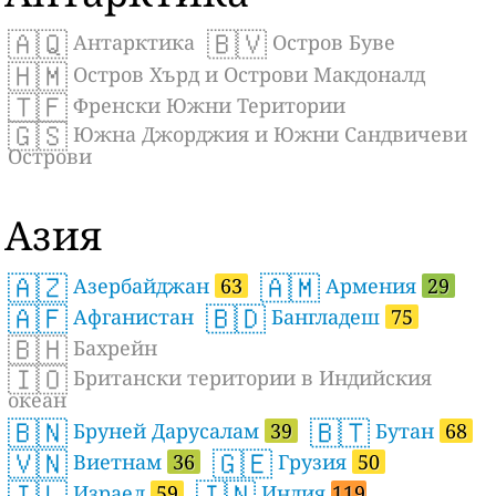
🇦🇶
🇧🇻
Антарктика
Остров Буве
🇭🇲
Остров Хърд и Острови Макдоналд
🇹🇫
Френски Южни Територии
🇬🇸
Южна Джорджия и Южни Сандвичеви
Острови
Азия
🇦🇿
🇦🇲
Азербайджан
63
Армения
29
🇦🇫
🇧🇩
Афганистан
Бангладеш
75
🇧🇭
Бахрейн
🇮🇴
Британски територии в Индийския
океан
🇧🇳
🇧🇹
Бруней Дарусалам
39
Бутан
68
🇻🇳
🇬🇪
Виетнам
36
Грузия
50
🇮🇱
🇮🇳
Израел
59
Индия
119