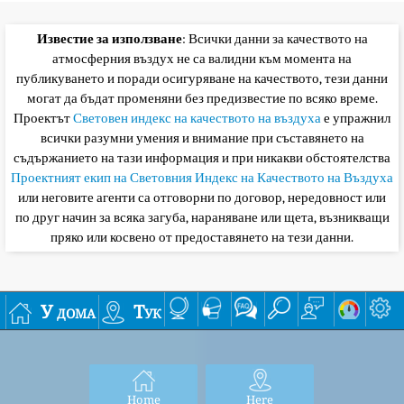
Известие за използване
: Всички данни за качеството на
атмосферния въздух не са валидни към момента на
публикуването и поради осигуряване на качеството, тези данни
могат да бъдат променяни без предизвестие по всяко време.
Проектът
Световен индекс на качеството на въздуха
е упражнил
всички разумни умения и внимание при съставянето на
съдържанието на тази информация и при никакви обстоятелства
Проектният екип на Световния Индекс на Качеството на Въздуха
или неговите агенти са отговорни по договор, нередовност или
по друг начин за всяка загуба, нараняване или щета, възникващи
пряко или косвено от предоставянето на тези данни.
У дома
Тук
Home
Here