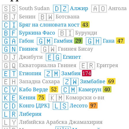
🇸🇸
🇩🇿
🇦🇴
South Sudan
Алжир
Ангола
🇧🇯
🇧🇼
Бенин
Ботсвана
🇨🇮
Бряг на слоновата кост
43
🇧🇫
🇧🇮
Буркина Фасо
Бурунди
🇬🇦
🇬🇲
🇬🇭
Габон
Гамбия
29
Гана
47
🇬🇳
🇬🇼
Гвинея
Гвинея Бисау
🇩🇯
🇪🇬
Джибути
Египет
🇬🇶
🇪🇷
Екваториална Гвинея
Еритрея
🇪🇹
🇿🇲
Етиопия
Замбия
174
🇪🇭
🇿🇼
Западна Сахара
Зимбабве
69
🇨🇻
🇨🇲
Кабо Верде
52
Камерун
40
🇰🇪
🇰🇲
Кения
75
Коморски о-ви
🇨🇩
🇱🇸
Конго [ДРК]
Лесото
97
🇱🇷
Либерия
🇱🇾
Либийска Арабска Джамахирия