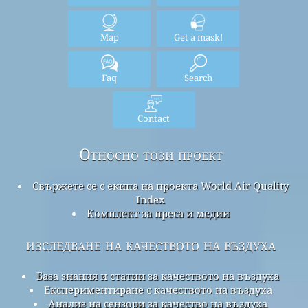
Map
Get a mask!
Faq
Search
Contact
Относно този проект
Свържете се с екипа на проекта World Air Quality
Index
Комплект за преса и медии
изследване на качеството на въздуха
База знания и статии за качеството на въздуха
Експериментиране с качеството на въздуха
Анализ на сензори за качество на въздуха