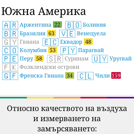
Южна Америка
🇦🇷
🇧🇴
Аржентина
22
Боливия
🇧🇷
🇻🇪
Бразилия
63
Венецуела
🇬🇾
🇪🇨
Гвиана
Еквадор
48
🇨🇴
🇵🇾
Колумбия
53
Парагвай
🇵🇪
🇸🇷
🇺🇾
Перу
58
Суринам
Уругвай
🇫🇰
Фолклендски острови
🇬🇫
🇨🇱
Френска Гвиана
34
Чили
159
Относно качеството на въздуха
и измерването на
замърсяването: