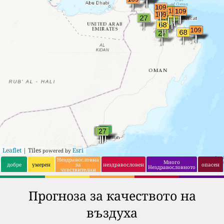
Leaflet
| Tiles
Esri
powered by
Нездравословна
Много
добре
умерен
за
нездравословен
опасен
Нездравословното
чувствителни
групи
Прогноза за качеството на
въздуха