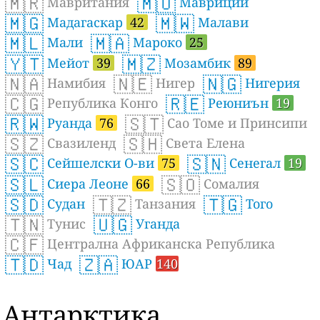
🇲🇷
🇲🇺
Мавритания
Мавриций
🇲🇬
🇲🇼
Мадагаскар
42
Малави
🇲🇱
🇲🇦
Мали
Мароко
25
🇾🇹
🇲🇿
Мейот
39
Мозамбик
89
🇳🇦
🇳🇪
🇳🇬
Намибия
Нигер
Нигерия
🇨🇬
🇷🇪
Република Конго
Реюниън
19
🇷🇼
🇸🇹
Руанда
76
Сао Томе и Принсипи
🇸🇿
🇸🇭
Свазиленд
Света Елена
🇸🇨
🇸🇳
Сейшелски О-ви
75
Сенегал
19
🇸🇱
🇸🇴
Сиера Леоне
66
Сомалия
🇸🇩
🇹🇿
🇹🇬
Судан
Танзания
Того
🇹🇳
🇺🇬
Тунис
Уганда
🇨🇫
Централна Африканска Република
🇹🇩
🇿🇦
Чад
ЮАР
140
Антарктика