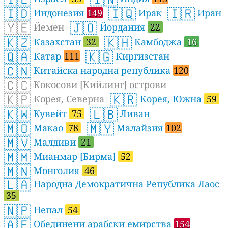
🇮🇩
🇮🇶
🇮🇷
Индонезия
149
Ирак
Иран
🇾🇪
🇯🇴
Йемен
Йордания
22
🇰🇿
🇰🇭
Казахстан
32
Камбоджа
16
🇶🇦
🇰🇬
Катар
111
Киргизстан
🇨🇳
Китайска народна република
120
🇨🇨
Кокосови [Кийлинг] острови
🇰🇵
🇰🇷
Корея, Северна
Корея, Южна
59
🇰🇼
🇱🇧
Кувейт
75
Ливан
🇲🇴
🇲🇾
Макао
78
Малайзия
102
🇲🇻
Малдиви
21
🇲🇲
Мианмар [Бирма]
52
🇲🇳
Монголия
46
🇱🇦
Народна Демократична Република Лаос
35
🇳🇵
Непал
54
🇦🇪
Обединени арабски емирства
154