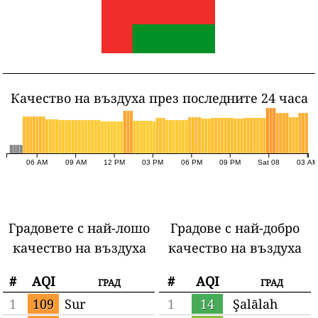
Качество на въздуха през последните 24 часа
06 AM
09 AM
12 PM
03 PM
06 PM
09 PM
Sat 08
03 AM
Градовете с най-лошо
Градове с най-добро
качество на въздуха
качество на въздуха
#
AQI
град
#
AQI
град
1
109
Sur
1
14
Şalālah