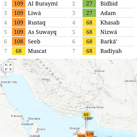
2
109
Al Buraymī
2
27
Bidbid
3
109
Liwá
3
27
Adam
4
109
Rustaq
4
68
Khasab
5
109
As Suwayq
5
68
Nizwá
6
108
Seeb
6
68
Barkā’
7
68
Muscat
7
68
Badīyah