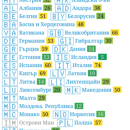
🇦🇹
🇦🇽
🇦🇱
🇦🇩
Албания
26
Андора
38
🇧🇪
🇧🇾
Белгия
51
Белорусия
24
🇧🇦
Босна и Херцеговина
48
🇻🇦
🇬🇧
Ватикана
Великобритания
66
🇩🇪
🇬🇮
Германия
53
Гибралтар
30
🇬🇷
🇩🇰
Гърция
59
Дания
14
🇪🇪
🇮🇸
Естония
13
Исландия
5
🇪🇸
🇮🇹
Испания
60
Италия
74
🇨🇾
🇱🇻
Кипър
69
Латвия
10
🇱🇹
🇱🇮
Литва
14
Лихтенщайн
29
🇱🇺
🇲🇰
Люксембург
20
Македония
50
🇲🇹
Малта
29
🇲🇩
Молдова, Република
12
🇲🇨
🇳🇴
Монако
50
Норвегия
16
🇮🇲
🇵🇱
Острови Ман
Полша
57