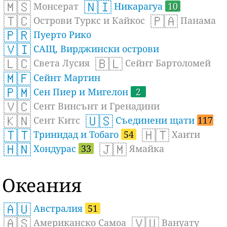
🇲🇸
🇳🇮
Монсерат
Никарагуа
10
🇹🇨
🇵🇦
Острови Туркс и Кайкос
Панама
🇵🇷
Пуерто Рико
🇻🇮
САЩ, Вирджински острови
🇱🇨
🇧🇱
Света Лусия
Сейнт Бартоломей
🇲🇫
Сейнт Мартин
🇵🇲
Сен Пиер и Мигелон
2
🇻🇨
Сент Винсънт и Гренадини
🇰🇳
🇺🇸
Сент Китс
Съединени щати
117
🇹🇹
🇭🇹
Тринидад и Тобаго
54
Хаити
🇭🇳
🇯🇲
Хондурас
33
Ямайка
Океания
🇦🇺
Австралия
51
🇦🇸
🇻🇺
Американско Самоа
Вануату