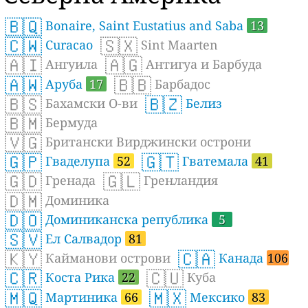
🇧🇶
Bonaire, Saint Eustatius and Saba
13
🇨🇼
🇸🇽
Curacao
Sint Maarten
🇦🇮
🇦🇬
Ангуила
Антигуа и Барбуда
🇦🇼
🇧🇧
Аруба
17
Барбадос
🇧🇸
🇧🇿
Бахамски О-ви
Белиз
🇧🇲
Бермуда
🇻🇬
Британски Вирджински острони
🇬🇵
🇬🇹
Гваделупа
52
Гватемала
41
🇬🇩
🇬🇱
Гренада
Гренландия
🇩🇲
Доминика
🇩🇴
Доминиканска република
5
🇸🇻
Ел Салвадор
81
🇰🇾
🇨🇦
Кайманови острови
Канада
106
🇨🇷
🇨🇺
Коста Рика
22
Куба
🇲🇶
🇲🇽
Мартиника
66
Мексико
83