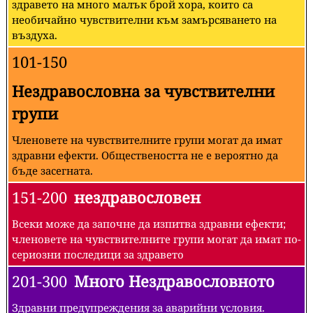
здравето на много малък брой хора, които са
необичайно чувствителни към замърсяването на
въздуха.
101-150
Нездравословна за чувствителни
групи
Членовете на чувствителните групи могат да имат
здравни ефекти. Обществеността не е вероятно да
бъде засегната.
151-200
нездравословен
Всеки може да започне да изпитва здравни ефекти;
членовете на чувствителните групи могат да имат по-
сериозни последици за здравето
201-300
Много Нездравословното
Здравни предупреждения за аварийни условия.