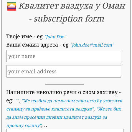
Квалитет ваздуха у Оман
-
subscription form
Твоје име
- eg
"John Doe"
Ваша емаил адреса
- eg
"john.doe@mail.com"
Напишите неколико речи о свом захтеву
-
eg:
,
""
"
Желео бих да помогнем тако што ћу угостити
,
станицу за праћење квалитета ваздуха
"
"
Желео бих
да знам просечни дневни квалитет ваздуха за
, ..
прошлу годину
"