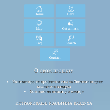
Home
Here
Map
Get a mask!
Faq
Search
Contact
О овом пројекту
Контактирајте пројектни тим за Светски индекс
квалитета ваздуха
Комплет за штампу и медије
истраживање квалитета ваздуха