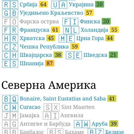
🇷🇸
🇺🇦
Србија
64
Украјина
20
🇬🇧
Уједињено Краљевство
57
🇫🇴
🇫🇮
Фарска острва
Финска
20
🇫🇷
🇳🇱
Француска
61
Холандија
55
🇭🇷
🇲🇪
Хрватска
45
Црна Гора
44
🇨🇿
Чешка Република
59
🇨🇭
🇸🇪
Швајцарска
38
Шведска
21
🇪🇸
Шпанија
87
Северна Америка
🇧🇶
Bonaire, Saint Eustatius and Saba
41
🇨🇼
🇸🇽
Curacao
Sint Maarten
🇯🇲
🇦🇮
Јамајка
Ангвила
🇦🇬
🇦🇼
Антигве и Барбуда
Аруба
39
🇧🇧
🇧🇸
🇧🇿
Барбадос
Бахаме
Белизе