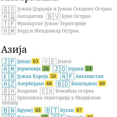
🇬🇸
Јужна Џорџија и Јужна Сендвич Острва
🇦🇶
🇧🇻
Антарктик
Буве Острва
🇹🇫
Француске Јужне Територије
🇭🇲
Херд и Мекдоналд Острва
Азија
🇯🇵
🇾🇪
Јапан
63
Јемен
🇦🇲
🇯🇴
Јерменија
26
Јордан
24
🇰🇷
🇦🇫
Јужна Кореја
50
Авганистан
🇦🇿
🇧🇩
Азербејџан
68
Бангладеш
69
🇧🇭
🇨🇽
Бахреин
Божићна острва
🇮🇴
Британска територија у Индијском
океану
🇧🇳
🇧🇹
Брунеј
45
Бутан
67