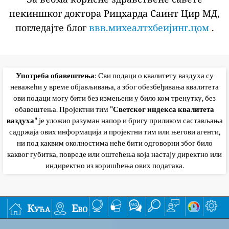
пекиншког доктора Рицхарда Саинт Цир МД,
погледајте блог
ввв.михеалтхбеијинг.цом
.
Употреба обавештења
: Сви подаци о квалитету ваздуха су
неважећи у време објављивања, а због обезбеђивања квалитета
ови подаци могу бити без измењени у било ком тренутку, без
обавештења. Пројектни тим
"Светског индекса квалитета
ваздуха"
је уложио разуман напор и бригу приликом састављања
садржаја ових информација и пројектни тим или његови агенти,
ни под каквим околностима неће бити одговорни због било
каквог губитка, повреде или оштећења која настају директно или
индиректно из коришћења ових података.
Кућа
Ево