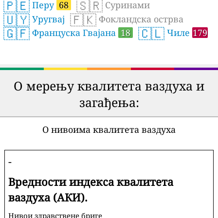
🇵🇪
🇸🇷
Перу
68
Суринами
🇺🇾
🇫🇰
Уругвај
Фокландска острва
🇬🇫
🇨🇱
Француска Гвајана
18
Чиле
179
О мерењу квалитета ваздуха и
загађења:
О нивоима квалитета ваздуха
-
Вредности индекса квалитета
ваздуха (АКИ).
Нивои здравствене бриге