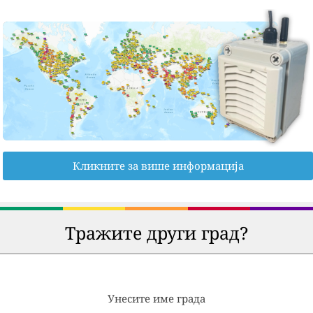
Кликните за више информација
Тражите други град?
Унесите име града