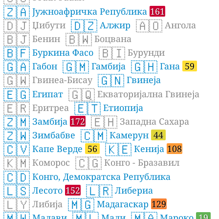
🇿🇦
Јужноафричка Република
161
🇩🇯
🇩🇿
🇦🇴
Џибути
Алжир
Ангола
🇧🇯
🇧🇼
Бенин
Боцвана
🇧🇫
🇧🇮
Буркина Фасо
Бурунди
🇬🇦
🇬🇲
🇬🇭
Габон
Гамбија
Гана
59
🇬🇼
🇬🇳
Гвинеа-Бисау
Гвинеја
🇪🇬
🇬🇶
Египат
Екваторијална Гвинеја
🇪🇷
🇪🇹
Еритреа
Етиопија
🇿🇲
🇪🇭
Замбија
172
Западна Сахара
🇿🇼
🇨🇲
Зимбабве
Камерун
44
🇨🇻
🇰🇪
Капе Верде
56
Кенија
108
🇰🇲
🇨🇬
Коморос
Конго - Бразавил
🇨🇩
Конго, Демократска Република
🇱🇸
🇱🇷
Лесото
152
Либериа
🇱🇾
🇲🇬
Либија
Мадагаскар
129
🇲🇼
🇲🇱
🇲🇦
Малави
Мали
Мароко
19