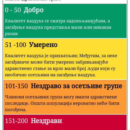
0 - 50
Добро
Квалитет ваздуха се сматра задовољавајућим, а
загађење ваздуха представља мали или никакав
ризик
51 -100
Умерено
Квалитет ваздуха је прихватљив; Међутим, за неке
загађиваче може бити умерено забрињавајуће
здравствено стање за врло мали број људи који су
необично осетљиви на загађење ваздуха.
101-150
Нездраво за осетљиве групе
Чланови осетљивих група могу имати здравствене
последице. Општа популација вероватно неће бити
погођена.
151-200
Нездрави