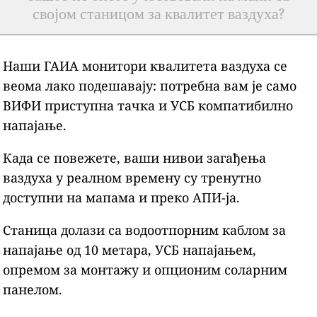
својом станицом за квалитет ваздуха?
Наши ГАИА монитори квалитета ваздуха се
веома лако подешавају: потребна вам је само
ВИФИ приступна тачка и УСБ компатибилно
напајање.
Када се повежете, ваши нивои загађења
ваздуха у реалном времену су тренутно
доступни на мапама и преко АПИ-ја.
Станица долази са водоотпорним каблом за
напајање од 10 метара, УСБ напајањем,
опремом за монтажу и опционим соларним
панелом.