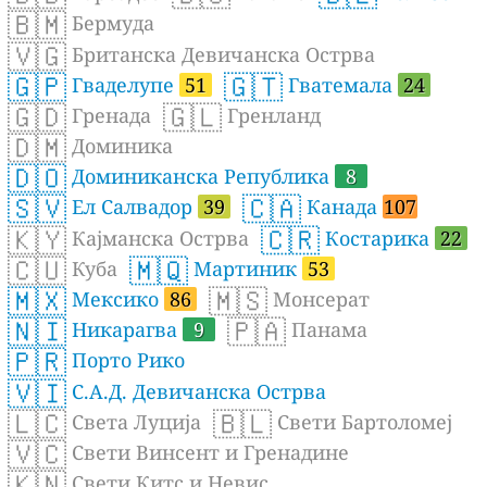
🇧🇲
Бермуда
🇻🇬
Британска Девичанска Острва
🇬🇵
🇬🇹
Гваделупе
51
Гватемала
24
🇬🇩
🇬🇱
Гренада
Гренланд
🇩🇲
Доминика
🇩🇴
Доминиканска Република
8
🇸🇻
🇨🇦
Ел Салвадор
39
Канада
107
🇰🇾
🇨🇷
Кајманска Острва
Костарика
22
🇨🇺
🇲🇶
Куба
Мартиник
53
🇲🇽
🇲🇸
Мексико
86
Монсерат
🇳🇮
🇵🇦
Никарагва
9
Панама
🇵🇷
Порто Рико
🇻🇮
С.А.Д. Девичанска Острва
🇱🇨
🇧🇱
Света Луција
Свети Бартоломеј
🇻🇨
Свети Винсент и Гренадине
🇰🇳
Свети Китс и Невис