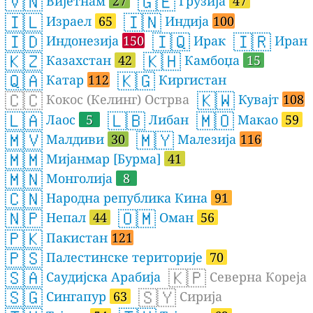
🇻🇳
🇬🇪
Вијетнам
27
Грузија
47
🇮🇱
🇮🇳
Израел
65
Индија
100
🇮🇩
🇮🇶
🇮🇷
Индонезија
150
Ирак
Иран
🇰🇿
🇰🇭
Казахстан
42
Камбоџа
15
🇶🇦
🇰🇬
Катар
112
Киргистан
🇨🇨
🇰🇼
Кокос (Келинг) Острва
Кувајт
108
🇱🇦
🇱🇧
🇲🇴
Лаос
5
Либан
Макао
59
🇲🇻
🇲🇾
Малдиви
30
Малезија
116
🇲🇲
Мијанмар [Бурма]
41
🇲🇳
Монголија
8
🇨🇳
Народна република Кина
91
🇳🇵
🇴🇲
Непал
44
Оман
56
🇵🇰
Пакистан
121
🇵🇸
Палестинске територије
70
🇸🇦
🇰🇵
Саудијска Арабија
Северна Кореја
🇸🇬
🇸🇾
Сингапур
63
Сирија