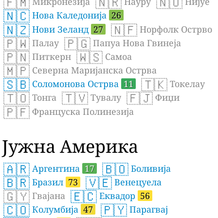
🇫🇲
🇳🇷
🇳🇺
Микронезија
Науру
Нијуе
🇳🇨
Нова Каледонија
26
🇳🇿
🇳🇫
Нови Зеланд
27
Норфолк Острво
🇵🇼
🇵🇬
Палау
Папуа Нова Гвинеја
🇵🇳
🇼🇸
Питкерн
Самоа
🇲🇵
Северна Маријанска Острва
🇸🇧
🇹🇰
Соломонова Острва
11
Токелау
🇹🇴
🇹🇻
🇫🇯
Тонга
Тувалу
Фиџи
🇵🇫
Француска Полинезија
Јужна Америка
🇦🇷
🇧🇴
Аргентина
17
Боливија
🇧🇷
🇻🇪
Бразил
73
Венецуела
🇬🇾
🇪🇨
Гвајана
Еквадор
56
🇨🇴
🇵🇾
Колумбија
47
Парагвај