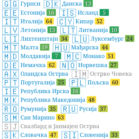
🇬🇬
🇩🇰
Гурнси
Данска
13
🇪🇪
🇮🇸
Естонија
16
Исланд
5
🇮🇹
🇨🇾
Италија
64
Кипар
52
🇱🇻
🇱🇹
Летонија
13
Литванија
10
🇱🇮
🇱🇺
Лихтенштајн
34
Луксембург
24
🇲🇹
🇭🇺
Малта
19
Мађарска
44
🇲🇩
🇲🇨
Молдавија
7
Монако
51
🇩🇪
🇳🇴
Немачка
62
Норвешка
27
🇦🇽
🇮🇲
Оландска Острва
Острво Човека
🇵🇹
🇵🇱
Португалија
25
Пољска
60
🇮🇪
Република Ирска
16
🇲🇰
Република Македонија
48
🇷🇴
🇷🇺
Румунија
35
Русија
37
🇸🇲
Сан Марино
63
🇸🇯
Свалбард и Јанмајен Острва
🇸🇰
🇸🇮
Словачка
47
Словенија
33