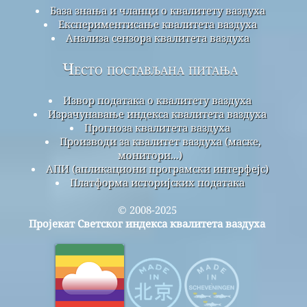
База знања и чланци о квалитету ваздуха
Експериментисање квалитета ваздуха
Анализа сензора квалитета ваздуха
Често постављана питања
Извор података о квалитету ваздуха
Израчунавање индекса квалитета ваздуха
Прогноза квалитета ваздуха
Производи за квалитет ваздуха (маске,
монитори...)
АПИ (апликациони програмски интерфејс)
Платформа историјских података
© 2008-2025
Пројекат Светског индекса квалитета ваздуха