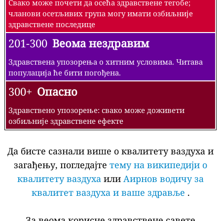
Свако може почети да осећа здравствене тегобе;
чланови осетљивих група могу имати озбиљније
здравствене последице
201-300
Веома нездравим
Здравствена упозорења о хитним условима. Читава
популација ће бити погођена.
300+
Опасно
Здравствено упозорење: свако може доживети
озбиљније здравствене ефекте
Да бисте сазнали више о квалитету ваздуха и
загађењу, погледајте
тему на википедији о
квалитету ваздуха
или
Аирнов водичу за
квалитет ваздуха и ваше здравље
.
За веома корисне здравствене савете