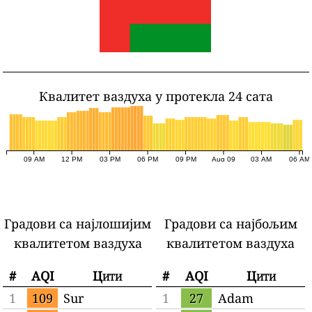
Квалитет ваздуха у протекла 24 сата
09 AM
12 PM
03 PM
06 PM
09 PM
Aug 09
03 AM
06 AM
Градови са најлошијим
Градови са најбољим
квалитетом ваздуха
квалитетом ваздуха
#
AQI
Цити
#
AQI
Цити
1
109
Sur
1
27
Adam