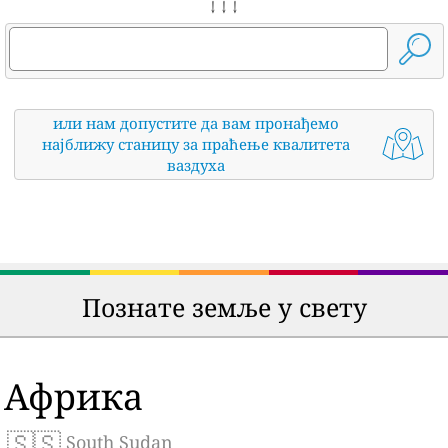
↓ ↓ ↓
или нам допустите да вам пронађемо
најближу станицу за праћење квалитета
ваздуха
Познате земље у свету
Африка
🇸🇸
South Sudan