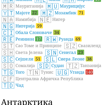
🇲🇷
🇲🇺
Мауританија
Маурицијус
🇾🇹
🇲🇿
Мајоте
22
Мозамбик
71
🇳🇦
🇳🇪
Намибија
Нигер
🇳🇬
Нигерија
59
🇨🇮
Обала Слоноваче
34
🇷🇪
🇷🇼
Реинион
17
Руанда
69
🇸🇹
🇸🇿
Сао Томе и Принципе
Свазиленд
🇸🇭
🇸🇳
Света Јелена
Сенегал
23
🇸🇨
🇸🇱
Сејшели
51
Сиера Леоне
38
🇸🇴
🇸🇩
🇹🇿
Сомалија
Судан
Танзанија
🇹🇬
🇹🇳
🇺🇬
Того
Тунис
Уганда
140
🇨🇫
Централна Афричка Република
🇹🇩
Чад
Антарктика