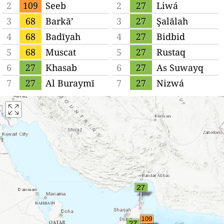
2
109
Seeb
2
27
Liwá
3
68
Barkā’
3
27
Şalālah
4
68
Badīyah
4
27
Bidbid
5
68
Muscat
5
27
Rustaq
6
27
Khasab
6
27
As Suwayq
7
27
Al Buraymī
7
27
Nizwá