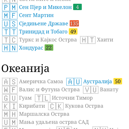
🇵🇲
Сен Пјер и Микелон
4
🇲🇫
Сент Мартин
🇺🇸
Сједињене Државе
135
🇹🇹
Тринидад и Тобаго
49
🇹🇨
🇭🇹
Туркс и Кајкос Острва
Хаити
🇭🇳
Хондурас
22
Океанија
🇦🇸
🇦🇺
Америчка Самоа
Аустралија
50
🇼🇫
🇻🇺
Валис и Футуна Острва
Ванату
🇬🇺
🇹🇱
Гуам
Источни Тимор
🇰🇮
🇨🇰
Кирибати
Кукова Острва
🇲🇭
Маршалска Острва
🇺🇲
Мања удаљена острва САД