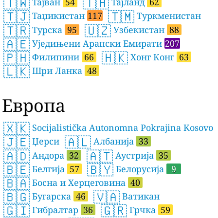
🇹🇼
🇹🇭
Тајван
54
Тајланд
62
🇹🇯
🇹🇲
Таџикистан
117
Туркменистан
🇹🇷
🇺🇿
Турска
95
Узбекистан
88
🇦🇪
Уједињени Арапски Емирати
207
🇵🇭
🇭🇰
Филипини
66
Хонг Конг
63
🇱🇰
Шри Ланка
48
Европа
🇽🇰
Socijalistička Autonomna Pokrajina Kosovo
🇯🇪
🇦🇱
Џерси
Албанија
33
🇦🇩
🇦🇹
Андора
32
Аустрија
35
🇧🇪
🇧🇾
Белгија
57
Белорусија
9
🇧🇦
Босна и Херцеговина
40
🇧🇬
🇻🇦
Бугарска
46
Ватикан
🇬🇮
🇬🇷
Гибралтар
36
Грчка
59