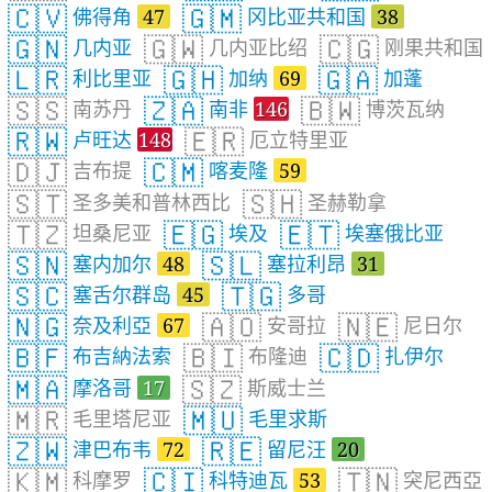
🇨🇻
🇬🇲
佛得角
47
冈比亚共和国
38
🇬🇳
🇬🇼
🇨🇬
几内亚
几内亚比绍
刚果共和国
🇱🇷
🇬🇭
🇬🇦
利比里亚
加纳
69
加蓬
🇸🇸
🇿🇦
🇧🇼
南苏丹
南非
146
博茨瓦纳
🇷🇼
🇪🇷
卢旺达
148
厄立特里亚
🇩🇯
🇨🇲
吉布提
喀麦隆
59
🇸🇹
🇸🇭
圣多美和普林西比
圣赫勒拿
🇹🇿
🇪🇬
🇪🇹
坦桑尼亚
埃及
埃塞俄比亚
🇸🇳
🇸🇱
塞内加尔
48
塞拉利昂
31
🇸🇨
🇹🇬
塞舌尔群岛
45
多哥
🇳🇬
🇦🇴
🇳🇪
奈及利亞
67
安哥拉
尼日尔
🇧🇫
🇧🇮
🇨🇩
布吉納法索
布隆迪
扎伊尔
🇲🇦
🇸🇿
摩洛哥
17
斯威士兰
🇲🇷
🇲🇺
毛里塔尼亚
毛里求斯
🇿🇼
🇷🇪
津巴布韦
72
留尼汪
20
🇰🇲
🇨🇮
🇹🇳
科摩罗
科特迪瓦
53
突尼西亞