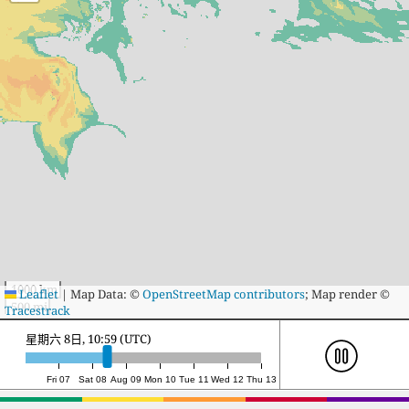
1000 km
Leaflet
|
Map Data: ©
OpenStreetMap contributors
; Map render ©
500 mi
Tracestrack
星期日 9日, 6:00 (UTC)
Fri 07
Sat 08
Aug 09
Mon 10
Tue 11
Wed 12
Thu 13