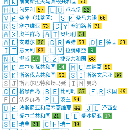
🇲🇰
前南斯拉夫马其顿共和国
50
🇭🇺
🇱🇺
匈牙利
57
卢森堡
22
🇻🇦
🇸🇲
圣座（梵蒂冈）
圣马力诺
66
🇷🇸
🇨🇾
塞尔维亚
73
塞浦路斯
71
🇦🇽
🇦🇹
奥兰群岛
奥地利
31
🇦🇩
🇬🇷
🇩🇪
安道尔
36
希腊
53
德国
63
🇮🇹
🇱🇻
意大利
83
拉脫維亞
9
🇳🇴
🇨🇿
挪威
17
捷克共和国
68
🇲🇩
🇲🇨
摩尔多瓦共和国
14
摩纳哥
50
🇸🇰
🇸🇮
斯洛伐克共和国
50
斯洛文尼亚
36
🇸🇯
🇮🇲
斯瓦尔巴特和扬马延
曼岛
🇬🇬
🇧🇪
🇫🇷
格恩西岛
比利时
37
法国
49
🇫🇴
🇵🇱
法罗群岛
波兰
54
🇧🇦
🇯🇪
波斯尼亚和黑塞哥维那
44
泽西岛
🇮🇪
🇪🇪
爱尔兰共和国
21
爱沙尼亚
17
🇸🇪
🇨🇭
瑞典
23
瑞士
39