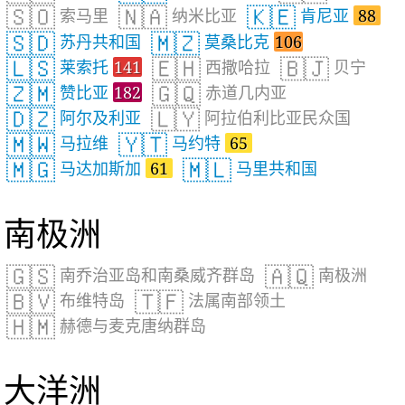
🇸🇴
🇳🇦
🇰🇪
索马里
纳米比亚
肯尼亚
88
🇸🇩
🇲🇿
苏丹共和国
莫桑比克
106
🇱🇸
🇪🇭
🇧🇯
莱索托
141
西撒哈拉
贝宁
🇿🇲
🇬🇶
赞比亚
182
赤道几内亚
🇩🇿
🇱🇾
阿尔及利亚
阿拉伯利比亚民众国
🇲🇼
🇾🇹
马拉维
马约特
65
🇲🇬
🇲🇱
马达加斯加
61
马里共和国
南极洲
🇬🇸
🇦🇶
南乔治亚岛和南桑威齐群岛
南极洲
🇧🇻
🇹🇫
布维特岛
法属南部领土
🇭🇲
赫德与麦克唐纳群岛
大洋洲