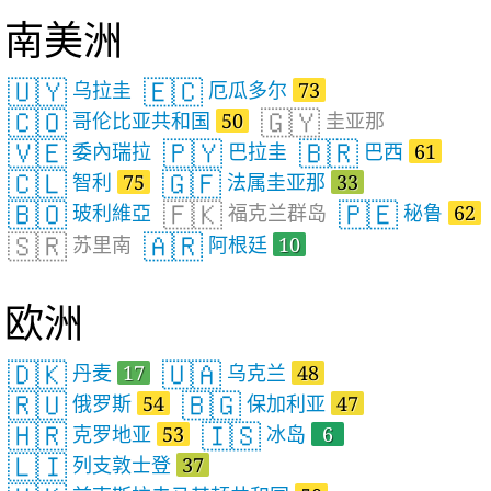
南美洲
🇺🇾
🇪🇨
乌拉圭
厄瓜多尔
73
🇨🇴
🇬🇾
哥伦比亚共和国
50
圭亚那
🇻🇪
🇵🇾
🇧🇷
委內瑞拉
巴拉圭
巴西
61
🇨🇱
🇬🇫
智利
75
法属圭亚那
33
🇧🇴
🇫🇰
🇵🇪
玻利維亞
福克兰群岛
秘鲁
62
🇸🇷
🇦🇷
苏里南
阿根廷
10
欧洲
🇩🇰
🇺🇦
丹麦
17
乌克兰
48
🇷🇺
🇧🇬
俄罗斯
54
保加利亚
47
🇭🇷
🇮🇸
克罗地亚
53
冰岛
6
🇱🇮
列支敦士登
37