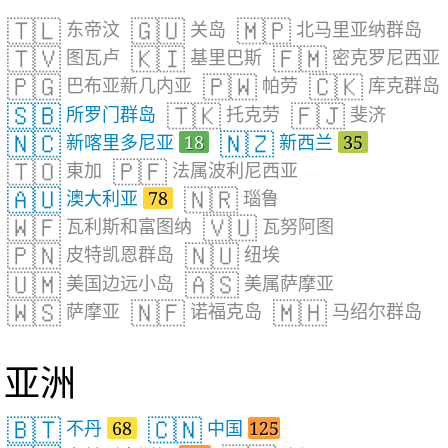
🇹🇱
🇬🇺
🇲🇵
东帝汶
关岛
北马里亚纳群岛
🇹🇻
🇰🇮
🇫🇲
图瓦卢
基里巴斯
密克罗尼西亚
🇵🇬
🇵🇼
🇨🇰
巴布亚新几内亚
帕劳
库克群岛
🇸🇧
🇹🇰
🇫🇯
所罗门群岛
托克劳
斐济
🇳🇨
🇳🇿
新喀里多尼亚
18
新西兰
35
🇹🇴
🇵🇫
東加
法属波利尼西亚
🇦🇺
🇳🇷
澳大利亚
78
瑙鲁
🇼🇫
🇻🇺
瓦利斯和富图纳
瓦努阿图
🇵🇳
🇳🇺
皮特凯恩群岛
纽埃
🇺🇲
🇦🇸
美国边远小岛
美属萨摩亚
🇼🇸
🇳🇫
🇲🇭
萨摩亚
诺福克岛
马绍尔群岛
亚洲
🇧🇹
🇨🇳
不丹
68
中国
125