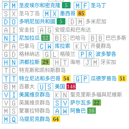
🇵🇲
🇲🇫
圣皮埃尔和密克隆
5
圣马丁
🇸🇽
🇲🇽
圣马丁岛
墨西哥
85
🇩🇴
🇩🇲
多明尼加共和國
5
多米尼加
🇦🇮
🇦🇬
安圭拉
安提瓜和巴布达
🇳🇮
🇧🇸
🇧🇧
尼加拉瓜
12
巴哈马
巴巴多斯
🇵🇦
🇨🇼
🇰🇾
巴拿马
库拉索
开曼群岛
🇬🇩
🇬🇱
🇵🇷
格林纳达
格陵兰
波多黎各
🇭🇳
🇭🇹
🇯🇲
洪都拉斯
29
海地
牙买加
🇹🇨
特克斯和凯科斯群岛
🇹🇹
🇬🇵
特立尼达和多巴哥
54
瓜德罗普岛
51
🇧🇲
🇺🇸
百慕大
美国
148
🇻🇮
🇰🇳
美属维京群岛
聖克里斯多福與尼維斯
🇻🇬
🇸🇻
英属维京群岛
萨尔瓦多
22
🇲🇸
🇦🇼
蒙塞拉特群岛
阿鲁巴
16
🇲🇶
马提尼克群岛
64