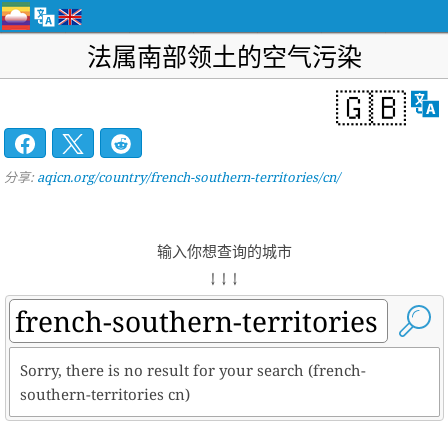
法属南部领土的空气污染
🇬🇧
分享:
aqicn.org/country/french-southern-territories/cn/
输入你想查询的城市
↓ ↓ ↓
Sorry, there is no result for your search (french-
southern-territories cn)