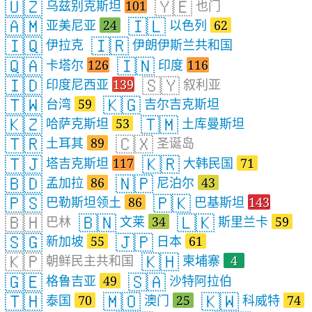
🇺🇿
🇾🇪
乌兹别克斯坦
101
也门
🇦🇲
🇮🇱
亚美尼亚
24
以色列
62
🇮🇶
🇮🇷
伊拉克
伊朗伊斯兰共和国
🇶🇦
🇮🇳
卡塔尔
126
印度
116
🇮🇩
🇸🇾
印度尼西亚
139
叙利亚
🇹🇼
🇰🇬
台湾
59
吉尔吉克斯坦
🇰🇿
🇹🇲
哈萨克斯坦
53
土库曼斯坦
🇹🇷
🇨🇽
土耳其
89
圣诞岛
🇹🇯
🇰🇷
塔吉克斯坦
117
大韩民国
71
🇧🇩
🇳🇵
孟加拉
86
尼泊尔
43
🇵🇸
🇵🇰
巴勒斯坦领土
86
巴基斯坦
143
🇧🇭
🇧🇳
🇱🇰
巴林
文莱
34
斯里兰卡
59
🇸🇬
🇯🇵
新加坡
55
日本
61
🇰🇵
🇰🇭
朝鲜民主共和国
柬埔寨
4
🇬🇪
🇸🇦
格鲁吉亚
49
沙特阿拉伯
🇹🇭
🇲🇴
🇰🇼
泰国
70
澳门
25
科威特
74