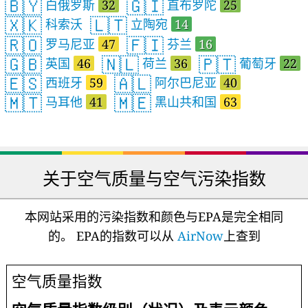
🇧🇾
🇬🇮
白俄罗斯
32
直布罗陀
25
🇽🇰
🇱🇹
科索沃
立陶宛
14
🇷🇴
🇫🇮
罗马尼亚
47
芬兰
16
🇬🇧
🇳🇱
🇵🇹
英国
46
荷兰
36
葡萄牙
22
🇪🇸
🇦🇱
西班牙
59
阿尔巴尼亚
40
🇲🇹
🇲🇪
马耳他
41
黑山共和国
63
关于空气质量与空气污染指数
本网站采用的污染指数和颜色与EPA是完全相同
的。 EPA的指数可以从
AirNow
上查到
空气质量指数