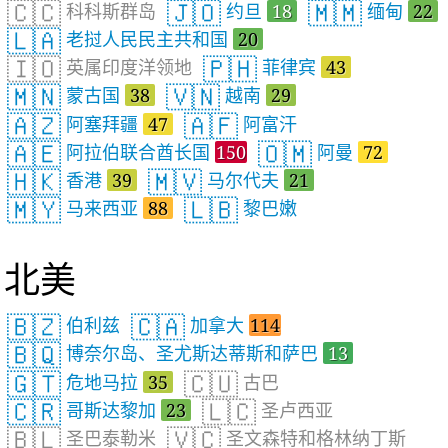
🇨🇨
🇯🇴
🇲🇲
科科斯群岛
约旦
18
缅甸
22
🇱🇦
老挝人民民主共和国
20
🇮🇴
🇵🇭
英属印度洋领地
菲律宾
43
🇲🇳
🇻🇳
蒙古国
38
越南
29
🇦🇿
🇦🇫
阿塞拜疆
47
阿富汗
🇦🇪
🇴🇲
阿拉伯联合酋长国
150
阿曼
72
🇭🇰
🇲🇻
香港
39
马尔代夫
21
🇲🇾
🇱🇧
马来西亚
88
黎巴嫩
北美
🇧🇿
🇨🇦
伯利兹
加拿大
114
🇧🇶
博奈尔岛、圣尤斯达蒂斯和萨巴
13
🇬🇹
🇨🇺
危地马拉
35
古巴
🇨🇷
🇱🇨
哥斯达黎加
23
圣卢西亚
🇧🇱
🇻🇨
圣巴泰勒米
圣文森特和格林纳丁斯