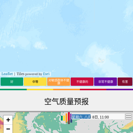
Leaflet
| Tiles
Esri
powered by
对敏感群体不健
好
中等
不健康的
非常不健康
有害
康
空气质量预报
星期日, 八月 9日, 6:00
星期日, 八月 9日, 6:00
+
−