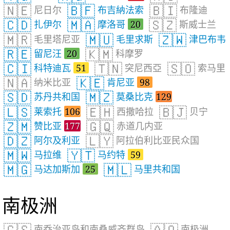
🇳🇪
🇧🇫
🇧🇮
尼日尔
布吉納法索
布隆迪
🇨🇩
🇲🇦
🇸🇿
扎伊尔
摩洛哥
20
斯威士兰
🇲🇷
🇲🇺
🇿🇼
毛里塔尼亚
毛里求斯
津巴布韦
🇷🇪
🇰🇲
留尼汪
20
科摩罗
🇨🇮
🇹🇳
🇸🇴
科特迪瓦
51
突尼西亞
索马里
🇳🇦
🇰🇪
纳米比亚
肯尼亚
98
🇸🇩
🇲🇿
苏丹共和国
莫桑比克
129
🇱🇸
🇪🇭
🇧🇯
莱索托
106
西撒哈拉
贝宁
🇿🇲
🇬🇶
赞比亚
177
赤道几内亚
🇩🇿
🇱🇾
阿尔及利亚
阿拉伯利比亚民众国
🇲🇼
🇾🇹
马拉维
马约特
59
🇲🇬
🇲🇱
马达加斯加
25
马里共和国
南极洲
南乔治亚岛和南桑威齐群岛
南极洲