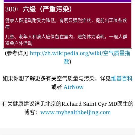
300+
六级（严重污染）
健康人群运动耐受力降低，有明显强烈症状，提前出现某些疾
病
儿童、老年人和病人应停留在室内，避免体力消耗，一般人群
避免户外活动
(参考详见
http://zh.wikipedia.org/wiki/空气质量指
数
)
如果你想了解更多有关空气质量与污染，详见
维基百科
或者
AirNow
有关健康建议详见北京的Richard Saint Cyr MD医生的
博客：
www.myhealthbeijing.com