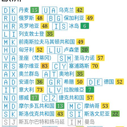
🇩🇰
🇺🇦
丹麦
15
乌克兰
42
🇷🇺
🇧🇬
俄罗斯
48
保加利亚
49
🇭🇷
🇮🇸
克罗地亚
48
冰岛
6
🇱🇮
列支敦士登
35
🇲🇰
前南斯拉夫马其顿共和国
49
🇭🇺
🇱🇺
匈牙利
52
卢森堡
20
🇻🇦
🇸🇲
圣座（梵蒂冈）
圣马力诺
57
🇷🇸
🇨🇾
塞尔维亚
83
塞浦路斯
70
🇦🇽
🇦🇹
奥兰群岛
奥地利
35
🇦🇩
🇬🇷
🇩🇪
安道尔
36
希腊
50
德国
52
🇮🇹
🇱🇻
意大利
73
拉脫維亞
7
🇳🇴
🇨🇿
挪威
17
捷克共和国
57
🇲🇩
🇲🇨
摩尔多瓦共和国
13
摩纳哥
53
🇸🇰
🇸🇮
斯洛伐克共和国
43
斯洛文尼亚
22
🇸🇯
🇮🇲
斯瓦尔巴特和扬马延
曼岛