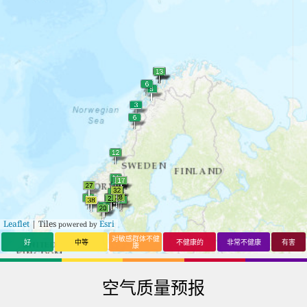
Leaflet
| Tiles
Esri
powered by
对敏感群体不健
好
中等
不健康的
非常不健康
有害
康
空气质量预报