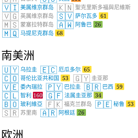
🇻🇮
🇰🇳
美属维京群岛
聖克里斯多福與尼維斯
🇻🇬
🇸🇻
英属维京群岛
萨尔瓦多
61
🇲🇸
🇦🇼
蒙塞拉特群岛
阿鲁巴
26
🇲🇶
马提尼克群岛
68
南美洲
🇺🇾
🇪🇨
乌拉圭
厄瓜多尔
65
🇨🇴
🇬🇾
哥伦比亚共和国
53
圭亚那
🇻🇪
🇵🇾
🇧🇷
委內瑞拉
巴拉圭
巴西
59
🇨🇱
🇬🇫
智利
160
法属圭亚那
34
🇧🇴
🇫🇰
🇵🇪
玻利維亞
福克兰群岛
秘鲁
53
🇸🇷
🇦🇷
苏里南
阿根廷
26
欧洲