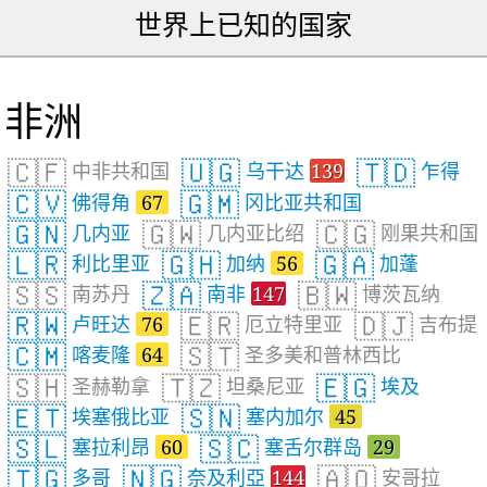
世界上已知的国家
非洲
🇨🇫
🇺🇬
🇹🇩
中非共和国
乌干达
139
乍得
🇨🇻
🇬🇲
佛得角
67
冈比亚共和国
🇬🇳
🇬🇼
🇨🇬
几内亚
几内亚比绍
刚果共和国
🇱🇷
🇬🇭
🇬🇦
利比里亚
加纳
56
加蓬
🇸🇸
🇿🇦
🇧🇼
南苏丹
南非
147
博茨瓦纳
🇷🇼
🇪🇷
🇩🇯
卢旺达
76
厄立特里亚
吉布提
🇨🇲
🇸🇹
喀麦隆
64
圣多美和普林西比
🇸🇭
🇹🇿
🇪🇬
圣赫勒拿
坦桑尼亚
埃及
🇪🇹
🇸🇳
埃塞俄比亚
塞内加尔
45
🇸🇱
🇸🇨
塞拉利昂
60
塞舌尔群岛
29
🇹🇬
🇳🇬
🇦🇴
多哥
奈及利亞
144
安哥拉