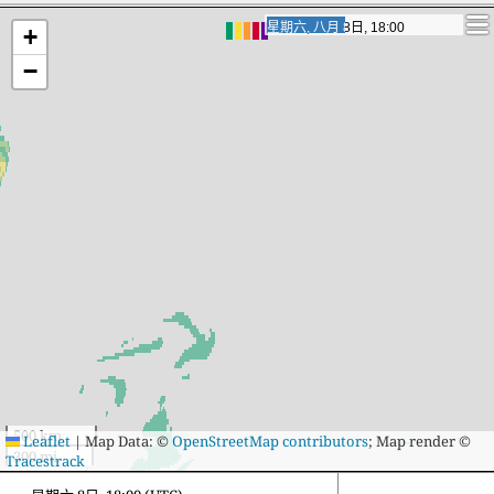
星期日, 八月 9日, 11:00
星期日, 八月 9日, 11:00
+
−
500 km
Leaflet
|
Map Data: ©
OpenStreetMap contributors
; Map render ©
300 mi
Tracestrack