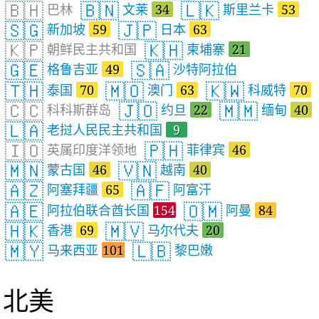
🇧🇭
🇧🇳
🇱🇰
巴林
文莱
34
斯里兰卡
53
🇸🇬
🇯🇵
新加坡
59
日本
63
🇰🇵
🇰🇭
朝鲜民主共和国
柬埔寨
21
🇬🇪
🇸🇦
格鲁吉亚
49
沙特阿拉伯
🇹🇭
🇲🇴
🇰🇼
泰国
70
澳门
63
科威特
70
🇨🇨
🇯🇴
🇲🇲
科科斯群岛
约旦
22
缅甸
40
🇱🇦
老挝人民民主共和国
9
🇮🇴
🇵🇭
英属印度洋领地
菲律宾
46
🇲🇳
🇻🇳
蒙古国
46
越南
40
🇦🇿
🇦🇫
阿塞拜疆
65
阿富汗
🇦🇪
🇴🇲
阿拉伯联合酋长国
154
阿曼
84
🇭🇰
🇲🇻
香港
69
马尔代夫
20
🇲🇾
🇱🇧
马来西亚
101
黎巴嫩
北美