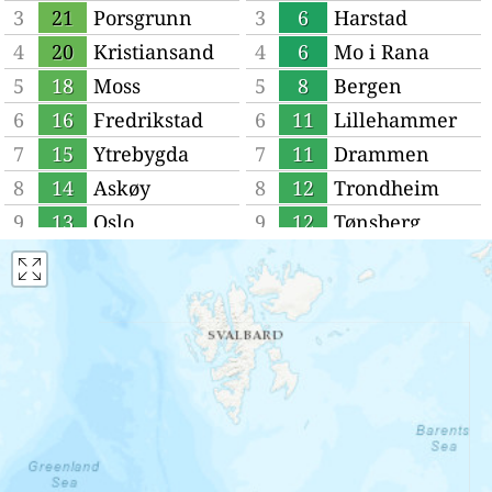
3
21
Porsgrunn
3
6
Harstad
4
20
Kristiansand
4
6
Mo i Rana
5
18
Moss
5
8
Bergen
6
16
Fredrikstad
6
11
Lillehammer
7
15
Ytrebygda
7
11
Drammen
8
14
Askøy
8
12
Trondheim
9
13
Oslo
9
12
Tønsberg
10
13
Tromsø