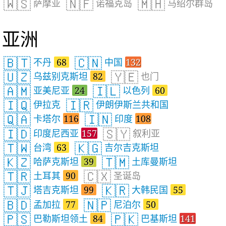
🇼🇸
🇳🇫
🇲🇭
萨摩亚
诺福克岛
马绍尔群岛
亚洲
🇧🇹
🇨🇳
不丹
68
中国
132
🇺🇿
🇾🇪
乌兹别克斯坦
82
也门
🇦🇲
🇮🇱
亚美尼亚
24
以色列
60
🇮🇶
🇮🇷
伊拉克
伊朗伊斯兰共和国
🇶🇦
🇮🇳
卡塔尔
116
印度
108
🇮🇩
🇸🇾
印度尼西亚
157
叙利亚
🇹🇼
🇰🇬
台湾
63
吉尔吉克斯坦
🇰🇿
🇹🇲
哈萨克斯坦
39
土库曼斯坦
🇹🇷
🇨🇽
土耳其
90
圣诞岛
🇹🇯
🇰🇷
塔吉克斯坦
99
大韩民国
55
🇧🇩
🇳🇵
孟加拉
77
尼泊尔
50
🇵🇸
🇵🇰
巴勒斯坦领土
84
巴基斯坦
141