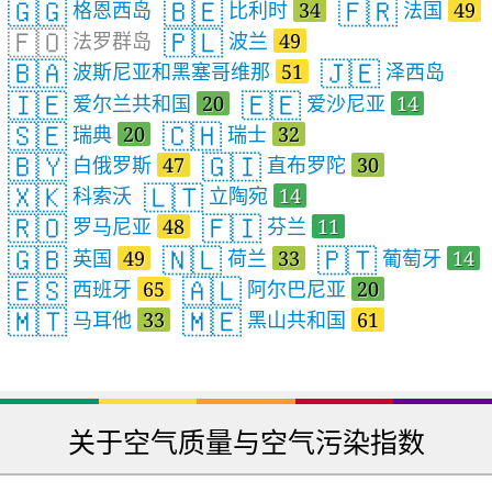
🇬🇬
🇧🇪
🇫🇷
格恩西岛
比利时
34
法国
49
🇫🇴
🇵🇱
法罗群岛
波兰
49
🇧🇦
🇯🇪
波斯尼亚和黑塞哥维那
51
泽西岛
🇮🇪
🇪🇪
爱尔兰共和国
20
爱沙尼亚
14
🇸🇪
🇨🇭
瑞典
20
瑞士
32
🇧🇾
🇬🇮
白俄罗斯
47
直布罗陀
30
🇽🇰
🇱🇹
科索沃
立陶宛
14
🇷🇴
🇫🇮
罗马尼亚
48
芬兰
11
🇬🇧
🇳🇱
🇵🇹
英国
49
荷兰
33
葡萄牙
14
🇪🇸
🇦🇱
西班牙
65
阿尔巴尼亚
20
🇲🇹
🇲🇪
马耳他
33
黑山共和国
61
关于空气质量与空气污染指数