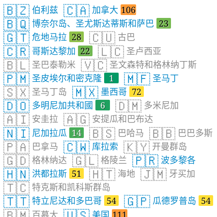
🇧🇿
🇨🇦
伯利兹
加拿大
106
🇧🇶
博奈尔岛、圣尤斯达蒂斯和萨巴
23
🇬🇹
🇨🇺
危地马拉
28
古巴
🇨🇷
🇱🇨
哥斯达黎加
22
圣卢西亚
🇧🇱
🇻🇨
圣巴泰勒米
圣文森特和格林纳丁斯
🇵🇲
🇲🇫
圣皮埃尔和密克隆
1
圣马丁
🇸🇽
🇲🇽
圣马丁岛
墨西哥
72
🇩🇴
🇩🇲
多明尼加共和國
6
多米尼加
🇦🇮
🇦🇬
安圭拉
安提瓜和巴布达
🇳🇮
🇧🇸
🇧🇧
尼加拉瓜
14
巴哈马
巴巴多斯
🇵🇦
🇨🇼
🇰🇾
巴拿马
库拉索
开曼群岛
🇬🇩
🇬🇱
🇵🇷
格林纳达
格陵兰
波多黎各
🇭🇳
🇭🇹
🇯🇲
洪都拉斯
51
海地
牙买加
🇹🇨
特克斯和凯科斯群岛
🇹🇹
🇬🇵
特立尼达和多巴哥
54
瓜德罗普岛
54
🇧🇲
🇺🇸
百慕大
美国
111