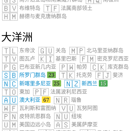
🇬🇸
🇦🇶
🇧🇻
🇹🇫
布维特岛
法属南部领土
🇭🇲
赫德与麦克唐纳群岛
大洋洲
🇹🇱
🇬🇺
🇲🇵
东帝汶
关岛
北马里亚纳群岛
🇹🇻
🇰🇮
🇫🇲
图瓦卢
基里巴斯
密克罗尼西亚
🇵🇬
🇵🇼
🇨🇰
巴布亚新几内亚
帕劳
库克群岛
🇸🇧
🇹🇰
🇫🇯
所罗门群岛
23
托克劳
斐济
🇳🇨
🇳🇿
新喀里多尼亚
25
新西兰
15
🇹🇴
🇵🇫
東加
法属波利尼西亚
🇦🇺
🇳🇷
澳大利亚
67
瑙鲁
🇼🇫
🇻🇺
瓦利斯和富图纳
瓦努阿图
🇵🇳
🇳🇺
皮特凯恩群岛
纽埃
🇺🇲
🇦🇸
美国边远小岛
美属萨摩亚