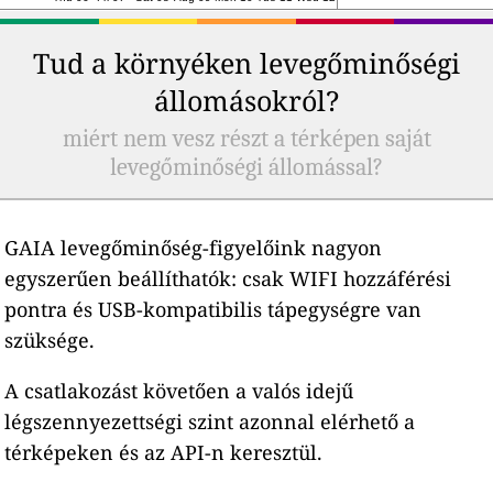
Tud a környéken levegőminőségi
állomásokról?
miért nem vesz részt a térképen saját
levegőminőségi állomással?
GAIA levegőminőség-figyelőink nagyon
egyszerűen beállíthatók: csak WIFI hozzáférési
pontra és USB-kompatibilis tápegységre van
szüksége.
A csatlakozást követően a valós idejű
légszennyezettségi szint azonnal elérhető a
térképeken és az API-n keresztül.