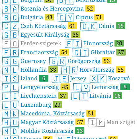
🇧🇪
🇧🇾
🇧🇦
Bosznia és Hercegovina
52
🇧🇬
🇨🇾
Bulgária
43
Ciprus
71
🇨🇿
🇩🇰
Cseh Köztársaság
61
Dánia
15
🇬🇧
Egyesült Királyság
35
🇫🇴
🇫🇮
Feröer-szigetek
Finnország
20
🇫🇷
🇬🇮
Franciaország
54
Gibraltár
27
🇬🇬
🇬🇷
Guernsey
Görögország
53
🇳🇱
🇭🇷
Hollandia
33
Horvátország
55
🇮🇸
🇯🇪
🇽🇰
Izland
6
Jersey
Koszovó
🇵🇱
🇱🇻
Lengyelország
45
Lettország
8
🇱🇮
🇱🇹
Liechtenstein
37
Litvánia
16
🇱🇺
Luxemburg
29
🇲🇰
Macedónia, Köztársaság
51
🇭🇺
🇮🇲
Magyar Köztársaság
57
Man sziget
🇲🇩
Moldáv Köztársaság
13