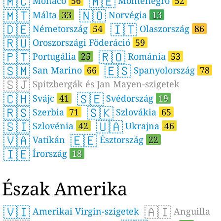
🇲🇨
🇲🇪
Monaco
56
Montenegró
52
🇲🇹
🇳🇴
Málta
33
Norvégia
13
🇩🇪
🇮🇹
Németország
54
Olaszország
86
🇷🇺
Oroszországi Föderáció
59
🇵🇹
🇷🇴
Portugália
25
Románia
53
🇸🇲
🇪🇸
San Marino
66
Spanyolország
78
🇸🇯
Spitzbergák és Jan Mayen-szigetek
🇨🇭
🇸🇪
Svájc
41
Svédország
19
🇷🇸
🇸🇰
Szerbia
71
Szlovákia
65
🇸🇮
🇺🇦
Szlovénia
42
Ukrajna
46
🇻🇦
🇪🇪
Vatikán
Észtország
22
🇮🇪
Írország
18
Észak Amerika
🇻🇮
🇦🇮
Amerikai Virgin-szigetek
Anguilla