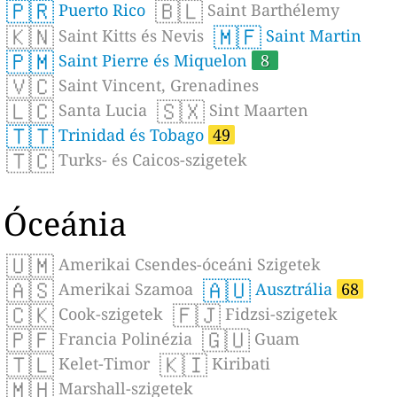
🇵🇷
🇧🇱
Puerto Rico
Saint Barthélemy
🇰🇳
🇲🇫
Saint Kitts és Nevis
Saint Martin
🇵🇲
Saint Pierre és Miquelon
8
🇻🇨
Saint Vincent, Grenadines
🇱🇨
🇸🇽
Santa Lucia
Sint Maarten
🇹🇹
Trinidad és Tobago
49
🇹🇨
Turks- és Caicos-szigetek
Óceánia
🇺🇲
Amerikai Csendes-óceáni Szigetek
🇦🇸
🇦🇺
Amerikai Szamoa
Ausztrália
68
🇨🇰
🇫🇯
Cook-szigetek
Fidzsi-szigetek
🇵🇫
🇬🇺
Francia Polinézia
Guam
🇹🇱
🇰🇮
Kelet-Timor
Kiribati
🇲🇭
Marshall-szigetek