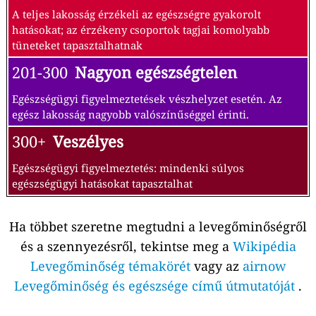
A teljes lakosság érzékeli az egészségre gyakorolt
hatásokat; az érzékeny csoportok tagjai komolyabb
tüneteket tapasztalhatnak
201-300
Nagyon egészségtelen
Egészségügyi figyelmeztetések vészhelyzet esetén. Az
egész lakosság nagyobb valószínűséggel érinti.
300+
Veszélyes
Egészségügyi figyelmeztetés: mindenki súlyos
egészségügyi hatásokat tapasztalhat
Ha többet szeretne megtudni a levegőminőségről
és a szennyezésről, tekintse meg a
Wikipédia
Levegőminőség témakörét
vagy az
airnow
Levegőminőség és egészsége című útmutatóját
.