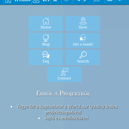
Home
Here
Map
Get a mask!
Faq
Search
Contact
Erről a Projektről
Vegye fel a kapcsolatot a World Air Quality Index
projektcsapatával
Sajtó és médiakészlet