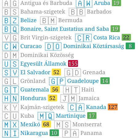
🇦🇬
🇦🇼
Antigua és Barbuda
Aruba
19
🇧🇸
🇧🇧
Bahama-szigetek
Barbados
🇧🇿
🇧🇲
Belize
Bermuda
🇧🇶
Bonaire, Saint Eustatius and Saba
19
🇻🇬
🇨🇷
Brit Virgin-szigetek
Costa Rica
22
🇨🇼
🇩🇴
Curacao
Dominikai Köztársaság
8
🇩🇲
Dominikai Közösség
🇺🇸
Egyesült Államok
155
🇸🇻
🇬🇩
El Salvador
52
Grenada
🇬🇱
🇬🇵
Grönland
Guadeloupe
14
🇬🇹
🇭🇹
Guatemala
56
Haiti
🇭🇳
🇯🇲
Honduras
52
Jamaica
🇰🇾
🇨🇦
Kajmán-szigetek
Kanada
127
🇨🇺
🇲🇶
Kuba
Martinique
17
🇲🇽
🇲🇸
Mexikó
68
Montserrat
🇳🇮
🇵🇦
Nikaragua
10
Panama