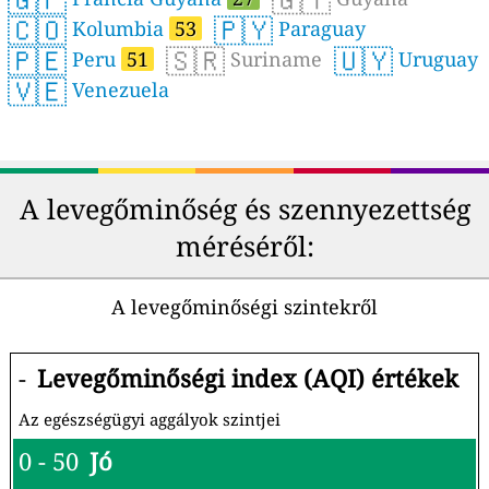
🇨🇴
🇵🇾
Kolumbia
53
Paraguay
🇵🇪
🇸🇷
🇺🇾
Peru
51
Suriname
Uruguay
🇻🇪
Venezuela
A levegőminőség és szennyezettség
méréséről:
A levegőminőségi szintekről
-
Levegőminőségi index (AQI) értékek
Az egészségügyi aggályok szintjei
0 - 50
Jó