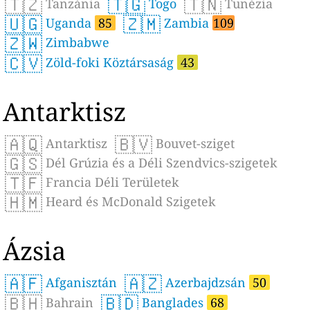
🇹🇿
🇹🇬
🇹🇳
Tanzánia
Togo
Tunézia
🇺🇬
🇿🇲
Uganda
85
Zambia
109
🇿🇼
Zimbabwe
🇨🇻
Zöld-foki Köztársaság
43
Antarktisz
🇦🇶
🇧🇻
Antarktisz
Bouvet-sziget
🇬🇸
Dél Grúzia és a Déli Szendvics-szigetek
🇹🇫
Francia Déli Területek
🇭🇲
Heard és McDonald Szigetek
Ázsia
🇦🇫
🇦🇿
Afganisztán
Azerbajdzsán
50
🇧🇭
🇧🇩
Bahrain
Banglades
68