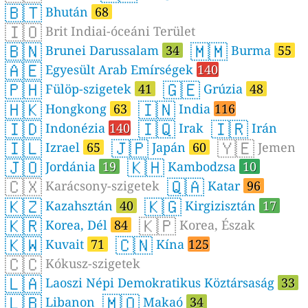
🇧🇹
Bhután
68
🇮🇴
Brit Indiai-óceáni Terület
🇧🇳
🇲🇲
Brunei Darussalam
34
Burma
55
🇦🇪
Egyesült Arab Emírségek
140
🇵🇭
🇬🇪
Fülöp-szigetek
41
Grúzia
48
🇭🇰
🇮🇳
Hongkong
63
India
116
🇮🇩
🇮🇶
🇮🇷
Indonézia
140
Irak
Irán
🇮🇱
🇯🇵
🇾🇪
Izrael
65
Japán
60
Jemen
🇯🇴
🇰🇭
Jordánia
19
Kambodzsa
10
🇨🇽
🇶🇦
Karácsony-szigetek
Katar
96
🇰🇿
🇰🇬
Kazahsztán
40
Kirgizisztán
17
🇰🇷
🇰🇵
Korea, Dél
84
Korea, Észak
🇰🇼
🇨🇳
Kuvait
71
Kína
125
🇨🇨
Kókusz-szigetek
🇱🇦
Laoszi Népi Demokratikus Köztársaság
33
🇱🇧
🇲🇴
Libanon
Makaó
34