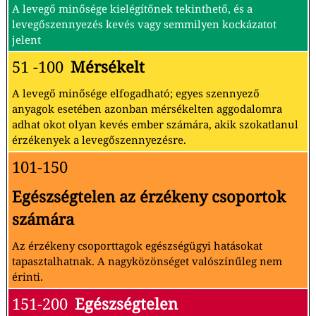
A levegő minősége kielégítőnek tekinthető, és a
levegőszennyezés kevés vagy semmilyen kockázatot
jelent
51 -100
Mérsékelt
A levegő minősége elfogadható; egyes szennyező
anyagok esetében azonban mérsékelten aggodalomra
adhat okot olyan kevés ember számára, akik szokatlanul
érzékenyek a levegőszennyezésre.
101-150
Egészségtelen az érzékeny csoportok
számára
Az érzékeny csoporttagok egészségügyi hatásokat
tapasztalhatnak. A nagyközönséget valószínűleg nem
érinti.
151-200
Egészségtelen