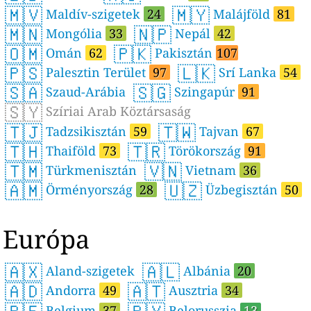
🇲🇻
🇲🇾
Maldív-szigetek
24
Malájföld
81
🇲🇳
🇳🇵
Mongólia
33
Nepál
42
🇴🇲
🇵🇰
Omán
62
Pakisztán
107
🇵🇸
🇱🇰
Palesztin Terület
97
Srí Lanka
54
🇸🇦
🇸🇬
Szaud-Arábia
Szingapúr
91
🇸🇾
Szíriai Arab Köztársaság
🇹🇯
🇹🇼
Tadzsikisztán
59
Tajvan
67
🇹🇭
🇹🇷
Thaiföld
73
Törökország
91
🇹🇲
🇻🇳
Türkmenisztán
Vietnam
36
🇦🇲
🇺🇿
Örményország
28
Üzbegisztán
50
Európa
🇦🇽
🇦🇱
Aland-szigetek
Albánia
20
🇦🇩
🇦🇹
Andorra
49
Ausztria
34
Belgium
37
Belorusszia
13