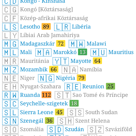
🇨🇩
Kongó - Kinshasa
🇨🇬
Kongó [Köztársaság]
🇨🇫
Közép-afrikai Köztársaság
🇱🇸
🇱🇷
Lesotho
89
Libéria
🇱🇾
Líbiai Arab Jamahiriya
🇲🇬
🇲🇼
Madagaszkár
72
Malawi
🇲🇱
🇲🇦
🇲🇺
Mali
Marokkó
13
Mauritius
🇲🇷
🇾🇹
Mauritánia
Mayotte
64
🇲🇿
🇳🇦
Mozambik
66
Namíbia
🇳🇪
🇳🇬
Niger
Nigéria
79
🇪🇭
🇷🇪
Nyugat-Szahara
Reunion
25
🇷🇼
🇸🇹
Ruanda
112
Sao Tomé és Príncipe
🇸🇨
Seychelle-szigetek
18
🇸🇱
🇸🇸
Sierra Leone
45
South Sudan
🇸🇳
🇸🇭
Szenegál
36
Szent Helena
🇸🇴
🇸🇩
🇸🇿
Szomália
Szudán
Szváziföld