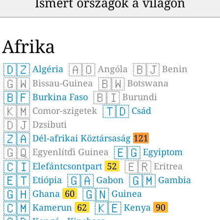
Ismert országok a világon
Afrika
🇩🇿
🇦🇴
🇧🇯
Algéria
Angóla
Benin
🇬🇼
🇧🇼
Bissau-Guinea
Botswana
🇧🇫
🇧🇮
Burkina Faso
Burundi
🇰🇲
🇹🇩
Comor-szigetek
Csád
🇩🇯
Dzsibuti
🇿🇦
Dél-afrikai Köztársaság
121
🇬🇶
🇪🇬
Egyenlítďi Guinea
Egyiptom
🇨🇮
🇪🇷
Elefántcsontpart
52
Eritrea
🇪🇹
🇬🇦
🇬🇲
Etiópia
Gabon
Gambia
🇬🇭
🇬🇳
Ghana
60
Guinea
🇨🇲
🇰🇪
Kamerun
62
Kenya
90