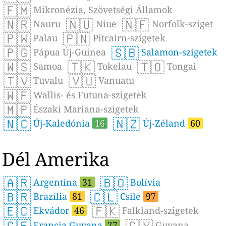
🇫🇲
Mikronézia, Szövetségi Államok
🇳🇷
🇳🇺
🇳🇫
Nauru
Niue
Norfolk-sziget
🇵🇼
🇵🇳
Palau
Pitcairn-szigetek
🇵🇬
🇸🇧
Pápua Új-Guinea
Salamon-szigetek
🇼🇸
🇹🇰
🇹🇴
Samoa
Tokelau
Tongai
🇹🇻
🇻🇺
Tuvalu
Vanuatu
🇼🇫
Wallis- és Futuna-szigetek
🇲🇵
Északi Mariana-szigetek
🇳🇨
🇳🇿
Új-Kaledónia
16
Új-Zéland
60
Dél Amerika
🇦🇷
🇧🇴
Argentína
31
Bolívia
🇧🇷
🇨🇱
Brazília
81
Csile
97
🇪🇨
🇫🇰
Ekvádor
46
Falkland-szigetek
🇬🇫
🇬🇾
Francia Guyana
27
Guyana