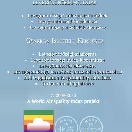
levegőminőség-kutatás
Levegőminőségi Tudásbázis és cikkek
Levegőminőségi kísérletezés
Levegőminőség-érzékelők elemzése
Gyakran Ismételt Kérdések
Levegőminőségi adatforrás
Levegőminőségi index kiszámítása
Levegőminőség előrejelzés
Levegőminőségű termékek (maszkok, monitorok…)
API (Application Programming Interface)
Történelmi adatplatform
© 2008-2025
A World Air Quality Index projekt