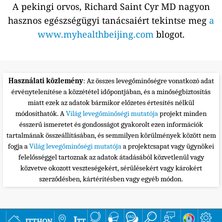
A pekingi orvos, Richard Saint Cyr MD nagyon
hasznos egészségügyi tanácsaiért tekintse meg
a
www.myhealthbeijing.com
blogot.
Használati közlemény
: Az összes levegőminőségre vonatkozó adat
érvénytelenítése a közzététel időpontjában, és a minőségbiztosítás
miatt ezek az adatok bármikor előzetes értesítés nélkül
módosíthatók. A
Világ levegőminőségi mutatója
projekt minden
ésszerű ismeretet és gondosságot gyakorolt ezen információk
tartalmának összeállításában, és semmilyen körülmények között nem
fogja a
Világ levegőminőségi mutatója
a projektcsapat vagy ügynökei
felelősséggel tartoznak az adatok átadásából közvetlenül vagy
közvetve okozott veszteségekért, sérülésekért vagy károkért
szerződésben, kártérítésben vagy egyéb módon.
itthon
Itt