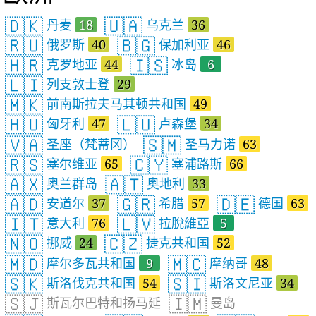
🇩🇰
🇺🇦
丹麦
18
乌克兰
36
🇷🇺
🇧🇬
俄罗斯
40
保加利亚
46
🇭🇷
🇮🇸
克罗地亚
44
冰岛
6
🇱🇮
列支敦士登
29
🇲🇰
前南斯拉夫马其顿共和国
49
🇭🇺
🇱🇺
匈牙利
47
卢森堡
34
🇻🇦
🇸🇲
圣座（梵蒂冈）
圣马力诺
63
🇷🇸
🇨🇾
塞尔维亚
65
塞浦路斯
66
🇦🇽
🇦🇹
奥兰群岛
奥地利
33
🇦🇩
🇬🇷
🇩🇪
安道尔
37
希腊
57
德国
63
🇮🇹
🇱🇻
意大利
76
拉脫維亞
5
🇳🇴
🇨🇿
挪威
24
捷克共和国
52
🇲🇩
🇲🇨
摩尔多瓦共和国
9
摩纳哥
48
🇸🇰
🇸🇮
斯洛伐克共和国
54
斯洛文尼亚
34
🇸🇯
🇮🇲
斯瓦尔巴特和扬马延
曼岛