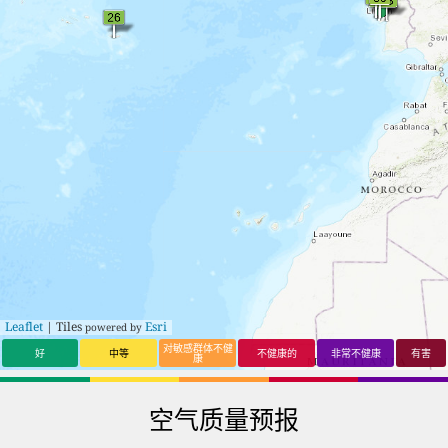
17
15
Leça da
17
15
Arrentela
Palmeira
18
15
Barreiro
Leaflet
| Tiles
Esri
powered by
对敏感群体不健
好
中等
不健康的
非常不健康
有害
康
空气质量预报