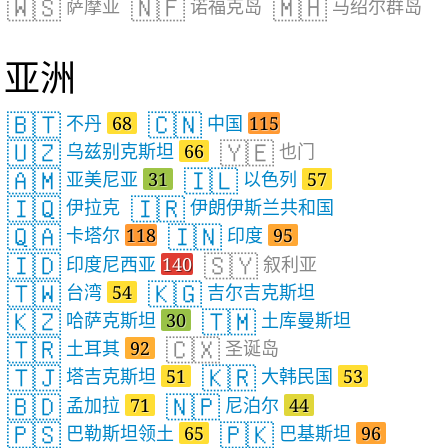
🇼🇸
🇳🇫
🇲🇭
萨摩亚
诺福克岛
马绍尔群岛
亚洲
🇧🇹
🇨🇳
不丹
68
中国
115
🇺🇿
🇾🇪
乌兹别克斯坦
66
也门
🇦🇲
🇮🇱
亚美尼亚
31
以色列
57
🇮🇶
🇮🇷
伊拉克
伊朗伊斯兰共和国
🇶🇦
🇮🇳
卡塔尔
118
印度
95
🇮🇩
🇸🇾
印度尼西亚
140
叙利亚
🇹🇼
🇰🇬
台湾
54
吉尔吉克斯坦
🇰🇿
🇹🇲
哈萨克斯坦
30
土库曼斯坦
🇹🇷
🇨🇽
土耳其
92
圣诞岛
🇹🇯
🇰🇷
塔吉克斯坦
51
大韩民国
53
🇧🇩
🇳🇵
孟加拉
71
尼泊尔
44
🇵🇸
🇵🇰
巴勒斯坦领土
65
巴基斯坦
96