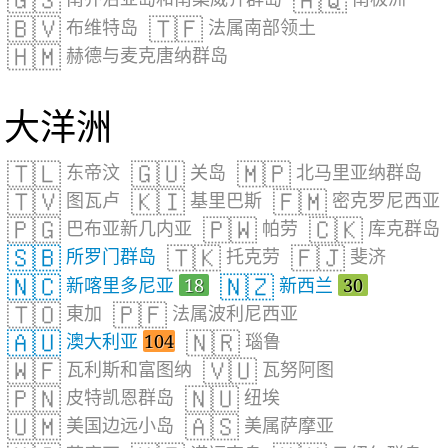
🇬🇸
🇦🇶
🇧🇻
🇹🇫
布维特岛
法属南部领土
🇭🇲
赫德与麦克唐纳群岛
大洋洲
🇹🇱
🇬🇺
🇲🇵
东帝汶
关岛
北马里亚纳群岛
🇹🇻
🇰🇮
🇫🇲
图瓦卢
基里巴斯
密克罗尼西亚
🇵🇬
🇵🇼
🇨🇰
巴布亚新几内亚
帕劳
库克群岛
🇸🇧
🇹🇰
🇫🇯
所罗门群岛
托克劳
斐济
🇳🇨
🇳🇿
新喀里多尼亚
18
新西兰
30
🇹🇴
🇵🇫
東加
法属波利尼西亚
🇦🇺
🇳🇷
澳大利亚
104
瑙鲁
🇼🇫
🇻🇺
瓦利斯和富图纳
瓦努阿图
🇵🇳
🇳🇺
皮特凯恩群岛
纽埃
🇺🇲
🇦🇸
美国边远小岛
美属萨摩亚