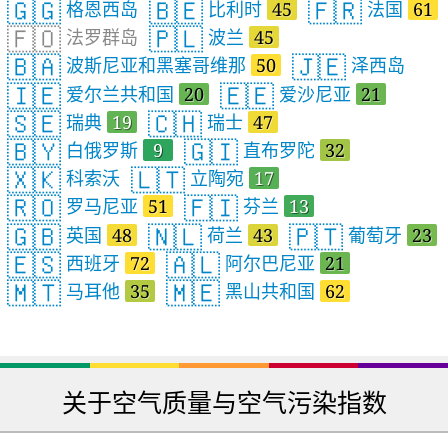
🇬🇬
🇧🇪
🇫🇷
格恩西岛
比利时
45
法国
61
🇫🇴
🇵🇱
法罗群岛
波兰
45
🇧🇦
🇯🇪
波斯尼亚和黑塞哥维那
50
泽西岛
🇮🇪
🇪🇪
爱尔兰共和国
20
爱沙尼亚
21
🇸🇪
🇨🇭
瑞典
19
瑞士
47
🇧🇾
🇬🇮
白俄罗斯
9
直布罗陀
32
🇽🇰
🇱🇹
科索沃
立陶宛
17
🇷🇴
🇫🇮
罗马尼亚
51
芬兰
13
🇬🇧
🇳🇱
🇵🇹
英国
48
荷兰
43
葡萄牙
23
🇪🇸
🇦🇱
西班牙
72
阿尔巴尼亚
21
🇲🇹
🇲🇪
马耳他
35
黑山共和国
62
关于空气质量与空气污染指数