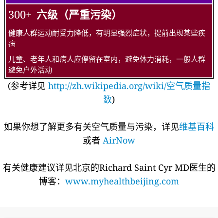
300+
六级（严重污染）
健康人群运动耐受力降低，有明显强烈症状，提前出现某些疾
病
儿童、老年人和病人应停留在室内，避免体力消耗，一般人群
避免户外活动
(参考详见
http://zh.wikipedia.org/wiki/空气质量指
数
)
如果你想了解更多有关空气质量与污染，详见
维基百科
或者
AirNow
有关健康建议详见北京的Richard Saint Cyr MD医生的
博客：
www.myhealthbeijing.com