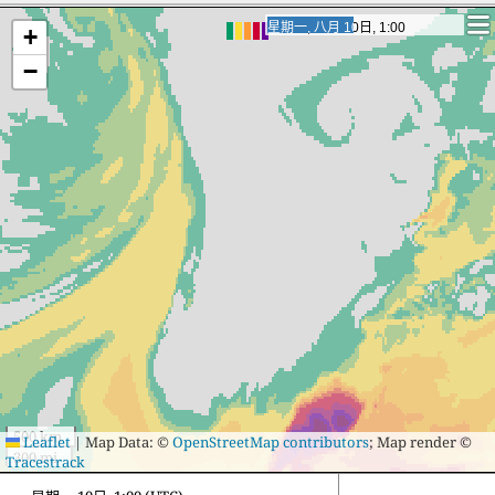
星期一, 八月 10日, 18:00
星期一, 八月 10日, 18:00
+
−
500 km
Leaflet
|
Map Data: ©
OpenStreetMap contributors
; Map render ©
300 mi
Tracestrack