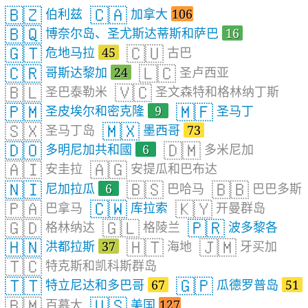
🇧🇿
🇨🇦
伯利兹
加拿大
106
🇧🇶
博奈尔岛、圣尤斯达蒂斯和萨巴
16
🇬🇹
🇨🇺
危地马拉
45
古巴
🇨🇷
🇱🇨
哥斯达黎加
24
圣卢西亚
🇧🇱
🇻🇨
圣巴泰勒米
圣文森特和格林纳丁斯
🇵🇲
🇲🇫
圣皮埃尔和密克隆
9
圣马丁
🇸🇽
🇲🇽
圣马丁岛
墨西哥
73
🇩🇴
🇩🇲
多明尼加共和國
6
多米尼加
🇦🇮
🇦🇬
安圭拉
安提瓜和巴布达
🇳🇮
🇧🇸
🇧🇧
尼加拉瓜
6
巴哈马
巴巴多斯
🇵🇦
🇨🇼
🇰🇾
巴拿马
库拉索
开曼群岛
🇬🇩
🇬🇱
🇵🇷
格林纳达
格陵兰
波多黎各
🇭🇳
🇭🇹
🇯🇲
洪都拉斯
37
海地
牙买加
🇹🇨
特克斯和凯科斯群岛
🇹🇹
🇬🇵
特立尼达和多巴哥
67
瓜德罗普岛
51
🇧🇲
🇺🇸
百慕大
美国
127