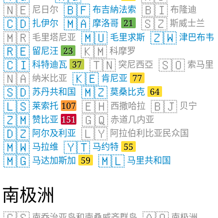
🇳🇪
🇧🇫
🇧🇮
尼日尔
布吉納法索
布隆迪
🇨🇩
🇲🇦
🇸🇿
扎伊尔
摩洛哥
21
斯威士兰
🇲🇷
🇲🇺
🇿🇼
毛里塔尼亚
毛里求斯
津巴布韦
🇷🇪
🇰🇲
留尼汪
23
科摩罗
🇨🇮
🇹🇳
🇸🇴
科特迪瓦
37
突尼西亞
索马里
🇳🇦
🇰🇪
纳米比亚
肯尼亚
77
🇸🇩
🇲🇿
苏丹共和国
莫桑比克
64
🇱🇸
🇪🇭
🇧🇯
莱索托
107
西撒哈拉
贝宁
🇿🇲
🇬🇶
赞比亚
151
赤道几内亚
🇩🇿
🇱🇾
阿尔及利亚
阿拉伯利比亚民众国
🇲🇼
🇾🇹
马拉维
马约特
55
🇲🇬
🇲🇱
马达加斯加
59
马里共和国
南极洲
南乔治亚岛和南桑威齐群岛
南极洲