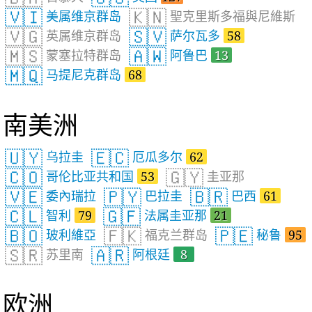
🇻🇮
🇰🇳
美属维京群岛
聖克里斯多福與尼維斯
🇻🇬
🇸🇻
英属维京群岛
萨尔瓦多
58
🇲🇸
🇦🇼
蒙塞拉特群岛
阿鲁巴
13
🇲🇶
马提尼克群岛
68
南美洲
🇺🇾
🇪🇨
乌拉圭
厄瓜多尔
62
🇨🇴
🇬🇾
哥伦比亚共和国
53
圭亚那
🇻🇪
🇵🇾
🇧🇷
委內瑞拉
巴拉圭
巴西
61
🇨🇱
🇬🇫
智利
79
法属圭亚那
21
🇧🇴
🇫🇰
🇵🇪
玻利維亞
福克兰群岛
秘鲁
95
🇸🇷
🇦🇷
苏里南
阿根廷
8
欧洲