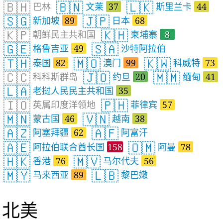
🇧🇭
🇧🇳
🇱🇰
巴林
文莱
37
斯里兰卡
44
🇸🇬
🇯🇵
新加坡
89
日本
68
🇰🇵
🇰🇭
朝鲜民主共和国
柬埔寨
8
🇬🇪
🇸🇦
格鲁吉亚
49
沙特阿拉伯
🇹🇭
🇲🇴
🇰🇼
泰国
82
澳门
99
科威特
73
🇨🇨
🇯🇴
🇲🇲
科科斯群岛
约旦
20
缅甸
41
🇱🇦
老挝人民民主共和国
35
🇮🇴
🇵🇭
英属印度洋领地
菲律宾
57
🇲🇳
🇻🇳
蒙古国
46
越南
38
🇦🇿
🇦🇫
阿塞拜疆
62
阿富汗
🇦🇪
🇴🇲
阿拉伯联合酋长国
158
阿曼
78
🇭🇰
🇲🇻
香港
76
马尔代夫
56
🇲🇾
🇱🇧
马来西亚
89
黎巴嫩
北美