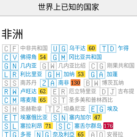
世界上已知的国家
非洲
🇨🇫
🇺🇬
🇹🇩
中非共和国
乌干达
60
乍得
🇨🇻
🇬🇲
佛得角
54
冈比亚共和国
🇬🇳
🇬🇼
🇨🇬
几内亚
几内亚比绍
刚果共和国
🇱🇷
🇬🇭
🇬🇦
利比里亚
加纳
53
加蓬
🇸🇸
🇿🇦
🇧🇼
南苏丹
南非
130
博茨瓦纳
🇷🇼
🇪🇷
🇩🇯
卢旺达
62
厄立特里亚
吉布提
🇨🇲
🇸🇹
喀麦隆
65
圣多美和普林西比
🇸🇭
🇹🇿
🇪🇬
圣赫勒拿
坦桑尼亚
埃及
🇪🇹
🇸🇳
埃塞俄比亚
塞内加尔
47
🇸🇱
🇸🇨
塞拉利昂
71
塞舌尔群岛
176
🇹🇬
🇳🇬
🇦🇴
多哥
奈及利亞
65
安哥拉