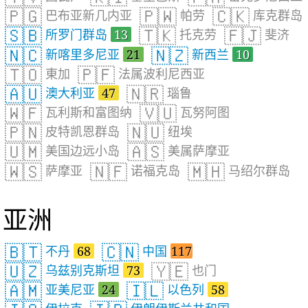
🇵🇬
🇵🇼
🇨🇰
巴布亚新几内亚
帕劳
库克群岛
🇸🇧
🇹🇰
🇫🇯
所罗门群岛
13
托克劳
斐济
🇳🇨
🇳🇿
新喀里多尼亚
21
新西兰
10
🇹🇴
🇵🇫
東加
法属波利尼西亚
🇦🇺
🇳🇷
澳大利亚
47
瑙鲁
🇼🇫
🇻🇺
瓦利斯和富图纳
瓦努阿图
🇵🇳
🇳🇺
皮特凯恩群岛
纽埃
🇺🇲
🇦🇸
美国边远小岛
美属萨摩亚
🇼🇸
🇳🇫
🇲🇭
萨摩亚
诺福克岛
马绍尔群岛
亚洲
🇧🇹
🇨🇳
不丹
68
中国
117
🇺🇿
🇾🇪
乌兹别克斯坦
73
也门
🇦🇲
🇮🇱
亚美尼亚
24
以色列
58