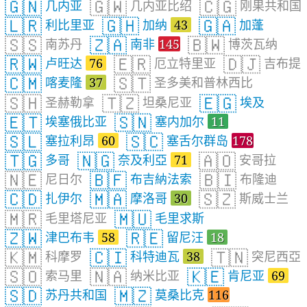
🇬🇳
🇬🇼
🇨🇬
几内亚
几内亚比绍
刚果共和国
🇱🇷
🇬🇭
🇬🇦
利比里亚
加纳
43
加蓬
🇸🇸
🇿🇦
🇧🇼
南苏丹
南非
145
博茨瓦纳
🇷🇼
🇪🇷
🇩🇯
卢旺达
76
厄立特里亚
吉布提
🇨🇲
🇸🇹
喀麦隆
37
圣多美和普林西比
🇸🇭
🇹🇿
🇪🇬
圣赫勒拿
坦桑尼亚
埃及
🇪🇹
🇸🇳
埃塞俄比亚
塞内加尔
11
🇸🇱
🇸🇨
塞拉利昂
60
塞舌尔群岛
178
🇹🇬
🇳🇬
🇦🇴
多哥
奈及利亞
71
安哥拉
🇳🇪
🇧🇫
🇧🇮
尼日尔
布吉納法索
布隆迪
🇨🇩
🇲🇦
🇸🇿
扎伊尔
摩洛哥
30
斯威士兰
🇲🇷
🇲🇺
毛里塔尼亚
毛里求斯
🇿🇼
🇷🇪
津巴布韦
58
留尼汪
18
🇰🇲
🇨🇮
🇹🇳
科摩罗
科特迪瓦
38
突尼西亞
🇸🇴
🇳🇦
🇰🇪
索马里
纳米比亚
肯尼亚
69
🇸🇩
🇲🇿
苏丹共和国
莫桑比克
116