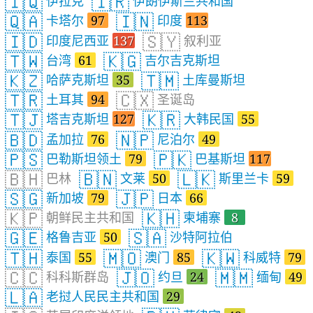
🇮🇶
🇮🇷
伊拉克
伊朗伊斯兰共和国
🇶🇦
🇮🇳
卡塔尔
97
印度
113
🇮🇩
🇸🇾
印度尼西亚
137
叙利亚
🇹🇼
🇰🇬
台湾
61
吉尔吉克斯坦
🇰🇿
🇹🇲
哈萨克斯坦
35
土库曼斯坦
🇹🇷
🇨🇽
土耳其
94
圣诞岛
🇹🇯
🇰🇷
塔吉克斯坦
127
大韩民国
55
🇧🇩
🇳🇵
孟加拉
76
尼泊尔
49
🇵🇸
🇵🇰
巴勒斯坦领土
79
巴基斯坦
117
🇧🇭
🇧🇳
🇱🇰
巴林
文莱
50
斯里兰卡
59
🇸🇬
🇯🇵
新加坡
79
日本
66
🇰🇵
🇰🇭
朝鲜民主共和国
柬埔寨
8
🇬🇪
🇸🇦
格鲁吉亚
50
沙特阿拉伯
🇹🇭
🇲🇴
🇰🇼
泰国
55
澳门
85
科威特
79
🇨🇨
🇯🇴
🇲🇲
科科斯群岛
约旦
24
缅甸
49
🇱🇦
老挝人民民主共和国
29