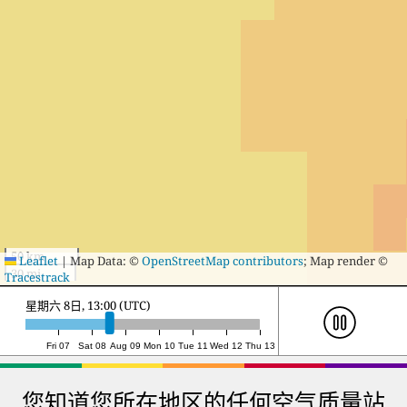
50 km
Leaflet
|
Map Data: ©
OpenStreetMap contributors
; Map render ©
30 mi
Tracestrack
星期六 8日, 22:00 (UTC)
Fri 07
Sat 08
Aug 09
Mon 10
Tue 11
Wed 12
Thu 13
您知道您所在地区的任何空气质量站