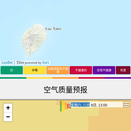
Leaflet
| Tiles
Esri
powered by
对敏感群体不健
好
中等
不健康的
非常不健康
有害
康
空气质量预报
星期六, 八月 8日, 22:00
星期六, 八月 8日, 22:00
+
−