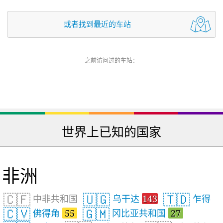
或者找到最近的车站
之前访问过的车站：
世界上已知的国家
非洲
🇨🇫
🇺🇬
🇹🇩
中非共和国
乌干达
143
乍得
🇨🇻
🇬🇲
佛得角
55
冈比亚共和国
27