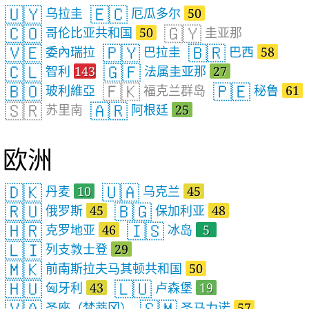
🇺🇾
🇪🇨
乌拉圭
厄瓜多尔
50
🇨🇴
🇬🇾
哥伦比亚共和国
50
圭亚那
🇻🇪
🇵🇾
🇧🇷
委內瑞拉
巴拉圭
巴西
58
🇨🇱
🇬🇫
智利
143
法属圭亚那
27
🇧🇴
🇫🇰
🇵🇪
玻利維亞
福克兰群岛
秘鲁
61
🇸🇷
🇦🇷
苏里南
阿根廷
25
欧洲
🇩🇰
🇺🇦
丹麦
10
乌克兰
45
🇷🇺
🇧🇬
俄罗斯
45
保加利亚
48
🇭🇷
🇮🇸
克罗地亚
46
冰岛
5
🇱🇮
列支敦士登
29
🇲🇰
前南斯拉夫马其顿共和国
50
🇭🇺
🇱🇺
匈牙利
43
卢森堡
19
🇻🇦
🇸🇲
圣座（梵蒂冈）
圣马力诺
57