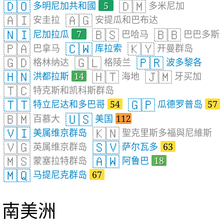
🇩🇴
🇩🇲
多明尼加共和國
5
多米尼加
🇦🇮
🇦🇬
安圭拉
安提瓜和巴布达
🇳🇮
🇧🇸
🇧🇧
尼加拉瓜
7
巴哈马
巴巴多斯
🇵🇦
🇨🇼
🇰🇾
巴拿马
库拉索
开曼群岛
🇬🇩
🇬🇱
🇵🇷
格林纳达
格陵兰
波多黎各
🇭🇳
🇭🇹
🇯🇲
洪都拉斯
14
海地
牙买加
🇹🇨
特克斯和凯科斯群岛
🇹🇹
🇬🇵
特立尼达和多巴哥
54
瓜德罗普岛
57
🇧🇲
🇺🇸
百慕大
美国
112
🇻🇮
🇰🇳
美属维京群岛
聖克里斯多福與尼維斯
🇻🇬
🇸🇻
英属维京群岛
萨尔瓦多
63
🇲🇸
🇦🇼
蒙塞拉特群岛
阿鲁巴
18
🇲🇶
马提尼克群岛
67
南美洲