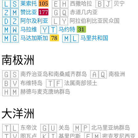
🇱🇸
🇪🇭
🇧🇯
莱索托
105
西撒哈拉
贝宁
🇿🇲
🇬🇶
赞比亚
177
赤道几内亚
🇩🇿
🇱🇾
阿尔及利亚
阿拉伯利比亚民众国
🇲🇼
🇾🇹
马拉维
马约特
31
🇲🇬
🇲🇱
马达加斯加
78
马里共和国
南极洲
🇬🇸
🇦🇶
南乔治亚岛和南桑威齐群岛
南极洲
🇧🇻
🇹🇫
布维特岛
法属南部领土
🇭🇲
赫德与麦克唐纳群岛
大洋洲
🇹🇱
🇬🇺
🇲🇵
东帝汶
关岛
北马里亚纳群岛
🇹🇻
🇰🇮
🇫🇲
图瓦卢
基里巴斯
密克罗尼西亚