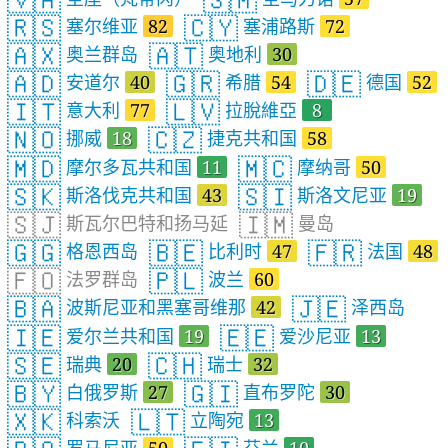
🇷🇸
🇨🇾
塞尔维亚
82
塞浦路斯
72
🇦🇽
🇦🇹
奥兰群岛
奥地利
30
🇦🇩
🇬🇷
🇩🇪
安道尔
40
希腊
54
德国
52
🇮🇹
🇱🇻
意大利
77
拉脫維亞
8
🇳🇴
🇨🇿
挪威
18
捷克共和国
58
🇲🇩
🇲🇨
摩尔多瓦共和国
11
摩纳哥
50
🇸🇰
🇸🇮
斯洛伐克共和国
43
斯洛文尼亚
19
🇸🇯
🇮🇲
斯瓦尔巴特和扬马延
曼岛
🇬🇬
🇧🇪
🇫🇷
格恩西岛
比利时
47
法国
48
🇫🇴
🇵🇱
法罗群岛
波兰
60
🇧🇦
🇯🇪
波斯尼亚和黑塞哥维那
42
泽西岛
🇮🇪
🇪🇪
爱尔兰共和国
19
爱沙尼亚
13
🇸🇪
🇨🇭
瑞典
20
瑞士
32
🇧🇾
🇬🇮
白俄罗斯
27
直布罗陀
30
🇽🇰
🇱🇹
科索沃
立陶宛
13