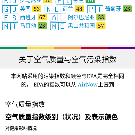
🇷🇴
🇫🇮
罗马尼亚
50
芬兰
10
🇬🇧
🇳🇱
🇵🇹
英国
53
荷兰
48
葡萄牙
25
🇪🇸
🇦🇱
西班牙
67
阿尔巴尼亚
33
🇲🇹
🇲🇪
马耳他
25
黑山共和国
57
关于空气质量与空气污染指数
本网站采用的污染指数和颜色与EPA是完全相同
的。 EPA的指数可以从
AirNow
上查到
空气质量指数
空气质量指数级别（状况）及表示颜色
对健康影响情况