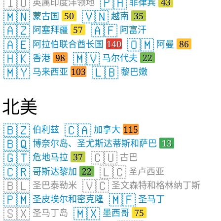
🇮🇴
🇵🇭
英属印度洋领地
菲律宾
43
🇲🇳
🇻🇳
蒙古国
50
越南
35
🇦🇿
🇦🇫
阿塞拜疆
57
阿富汗
🇦🇪
🇴🇲
阿拉伯联合酋长国
140
阿曼
86
🇭🇰
🇲🇻
香港
98
马尔代夫
22
🇲🇾
🇱🇧
马来西亚
103
黎巴嫩
北美
🇧🇿
🇨🇦
伯利兹
加拿大
115
🇧🇶
博奈尔岛、圣尤斯达蒂斯和萨巴
13
🇬🇹
🇨🇺
危地马拉
37
古巴
🇨🇷
🇱🇨
哥斯达黎加
22
圣卢西亚
🇧🇱
🇻🇨
圣巴泰勒米
圣文森特和格林纳丁斯
🇵🇲
🇲🇫
圣皮埃尔和密克隆
圣马丁
🇸🇽
🇲🇽
圣马丁岛
墨西哥
75