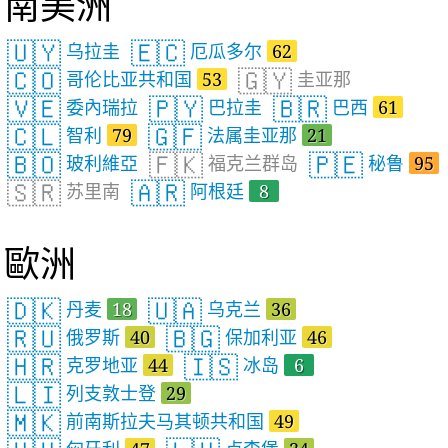
南美洲
🇺🇾
🇪🇨
乌拉圭
厄瓜多尔
62
🇨🇴
🇬🇾
哥伦比亚共和国
53
圭亚那
🇻🇪
🇵🇾
🇧🇷
委內瑞拉
巴拉圭
巴西
61
🇨🇱
🇬🇫
智利
79
法属圭亚那
21
🇧🇴
🇫🇰
🇵🇪
玻利維亞
福克兰群岛
秘鲁
95
🇸🇷
🇦🇷
苏里南
阿根廷
8
歐洲
🇩🇰
🇺🇦
丹麦
18
乌克兰
36
🇷🇺
🇧🇬
俄罗斯
40
保加利亚
46
🇭🇷
🇮🇸
克罗地亚
44
冰岛
6
🇱🇮
列支敦士登
29
🇲🇰
前南斯拉夫马其顿共和国
49