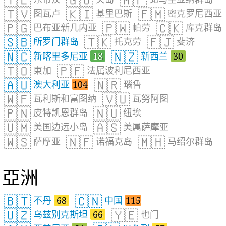
🇹🇻
🇰🇮
🇫🇲
图瓦卢
基里巴斯
密克罗尼西亚
🇵🇬
🇵🇼
🇨🇰
巴布亚新几内亚
帕劳
库克群岛
🇸🇧
🇹🇰
🇫🇯
所罗门群岛
托克劳
斐济
🇳🇨
🇳🇿
新喀里多尼亚
18
新西兰
30
🇹🇴
🇵🇫
東加
法属波利尼西亚
🇦🇺
🇳🇷
澳大利亚
104
瑙鲁
🇼🇫
🇻🇺
瓦利斯和富图纳
瓦努阿图
🇵🇳
🇳🇺
皮特凯恩群岛
纽埃
🇺🇲
🇦🇸
美国边远小岛
美属萨摩亚
🇼🇸
🇳🇫
🇲🇭
萨摩亚
诺福克岛
马绍尔群岛
亞洲
🇧🇹
🇨🇳
不丹
68
中国
115
🇺🇿
🇾🇪
乌兹别克斯坦
66
也门