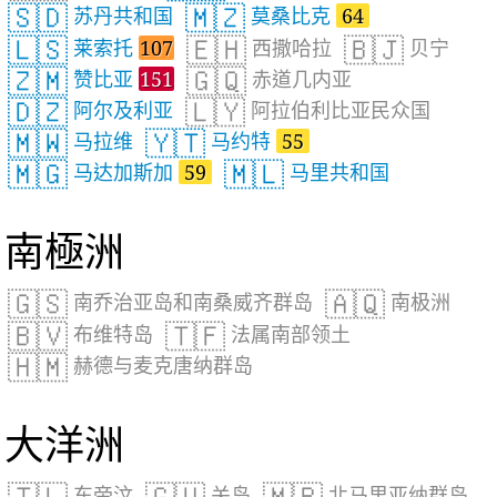
🇸🇩
🇲🇿
苏丹共和国
莫桑比克
64
🇱🇸
🇪🇭
🇧🇯
莱索托
107
西撒哈拉
贝宁
🇿🇲
🇬🇶
赞比亚
151
赤道几内亚
🇩🇿
🇱🇾
阿尔及利亚
阿拉伯利比亚民众国
🇲🇼
🇾🇹
马拉维
马约特
55
🇲🇬
🇲🇱
马达加斯加
59
马里共和国
南極洲
🇬🇸
🇦🇶
南乔治亚岛和南桑威齐群岛
南极洲
🇧🇻
🇹🇫
布维特岛
法属南部领土
🇭🇲
赫德与麦克唐纳群岛
大洋洲
🇹🇱
🇬🇺
🇲🇵
东帝汶
关岛
北马里亚纳群岛