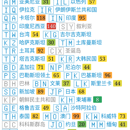
🇦🇲
🇮🇱
亚美尼亚
31
以色列
57
🇮🇶
🇮🇷
伊拉克
伊朗伊斯兰共和国
🇶🇦
🇮🇳
卡塔尔
118
印度
95
🇮🇩
🇸🇾
印度尼西亚
140
叙利亚
🇹🇼
🇰🇬
台湾
54
吉尔吉克斯坦
🇰🇿
🇹🇲
哈萨克斯坦
30
土库曼斯坦
🇹🇷
🇨🇽
土耳其
92
圣诞岛
🇹🇯
🇰🇷
塔吉克斯坦
51
大韩民国
53
🇧🇩
🇳🇵
孟加拉
71
尼泊尔
44
🇵🇸
🇵🇰
巴勒斯坦领土
65
巴基斯坦
96
🇧🇭
🇧🇳
🇱🇰
巴林
文莱
37
斯里兰卡
44
🇸🇬
🇯🇵
新加坡
89
日本
68
🇰🇵
🇰🇭
朝鲜民主共和国
柬埔寨
8
🇬🇪
🇸🇦
格鲁吉亚
49
沙特阿拉伯
🇹🇭
🇲🇴
🇰🇼
泰国
82
澳门
99
科威特
73
🇨🇨
🇯🇴
🇲🇲
科科斯群岛
约旦
20
缅甸
41