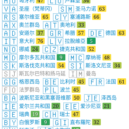
🇭🇺
🇱🇺
匈牙利
47
卢森堡
34
🇻🇦
🇸🇲
圣座（梵蒂冈）
圣马力诺
63
🇷🇸
🇨🇾
塞尔维亚
65
塞浦路斯
66
🇦🇽
🇦🇹
奥兰群岛
奥地利
33
🇦🇩
🇬🇷
🇩🇪
安道尔
37
希腊
57
德国
63
🇮🇹
🇱🇻
意大利
76
拉脫維亞
5
🇳🇴
🇨🇿
挪威
24
捷克共和国
52
🇲🇩
🇲🇨
摩尔多瓦共和国
9
摩纳哥
48
🇸🇰
🇸🇮
斯洛伐克共和国
54
斯洛文尼亚
34
🇸🇯
🇮🇲
斯瓦尔巴特和扬马延
曼岛
🇬🇬
🇧🇪
🇫🇷
格恩西岛
比利时
45
法国
61
🇫🇴
🇵🇱
法罗群岛
波兰
45
🇧🇦
🇯🇪
波斯尼亚和黑塞哥维那
50
泽西岛
🇮🇪
🇪🇪
爱尔兰共和国
20
爱沙尼亚
21
🇸🇪
🇨🇭
瑞典
19
瑞士
47
🇧🇾
🇬🇮
白俄罗斯
9
直布羅陀
32