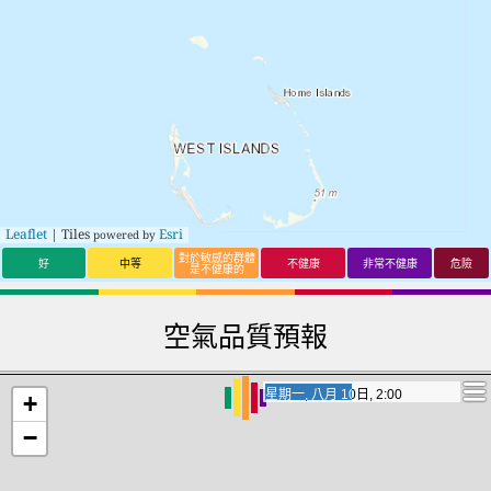
Leaflet
| Tiles
Esri
powered by
對於敏感的群體
好
中等
不健康
非常不健康
危險
是不健康的
空氣品質預報
星期一, 八月 10日, 19:00
星期一, 八月 10日, 19:00
+
−