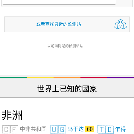
或者查找最近的監測站
以前訪問過的偵測站點：
世界上已知的國家
非洲
🇨🇫
🇺🇬
🇹🇩
中非共和国
乌干达
60
乍得