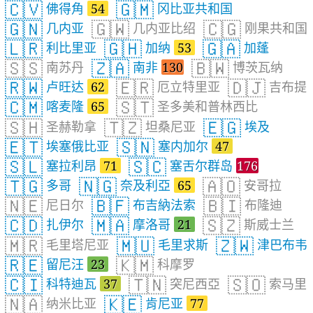
🇨🇻
🇬🇲
佛得角
54
冈比亚共和国
🇬🇳
🇬🇼
🇨🇬
几内亚
几内亚比绍
刚果共和国
🇱🇷
🇬🇭
🇬🇦
利比里亚
加纳
53
加蓬
🇸🇸
🇿🇦
🇧🇼
南苏丹
南非
130
博茨瓦纳
🇷🇼
🇪🇷
🇩🇯
卢旺达
62
厄立特里亚
吉布提
🇨🇲
🇸🇹
喀麦隆
65
圣多美和普林西比
🇸🇭
🇹🇿
🇪🇬
圣赫勒拿
坦桑尼亚
埃及
🇪🇹
🇸🇳
埃塞俄比亚
塞内加尔
47
🇸🇱
🇸🇨
塞拉利昂
71
塞舌尔群岛
176
🇹🇬
🇳🇬
🇦🇴
多哥
奈及利亞
65
安哥拉
🇳🇪
🇧🇫
🇧🇮
尼日尔
布吉納法索
布隆迪
🇨🇩
🇲🇦
🇸🇿
扎伊尔
摩洛哥
21
斯威士兰
🇲🇷
🇲🇺
🇿🇼
毛里塔尼亚
毛里求斯
津巴布韦
🇷🇪
🇰🇲
留尼汪
23
科摩罗
🇨🇮
🇹🇳
🇸🇴
科特迪瓦
37
突尼西亞
索马里
🇳🇦
🇰🇪
纳米比亚
肯尼亚
77