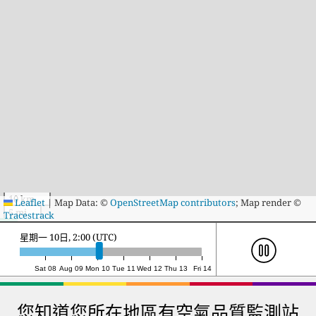
10 km
Leaflet
|
Map Data: ©
OpenStreetMap contributors
; Map render ©
5 mi
Tracestrack
星期一 10日, 19:00 (UTC)
Sat 08
Aug 09
Mon 10
Tue 11
Wed 12
Thu 13
Fri 14
您知道您所在地區有空氣品質監測站