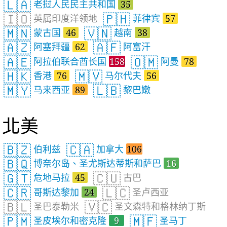
🇱🇦
老挝人民民主共和国
35
🇮🇴
🇵🇭
英属印度洋领地
菲律宾
57
🇲🇳
🇻🇳
蒙古国
46
越南
38
🇦🇿
🇦🇫
阿塞拜疆
62
阿富汗
🇦🇪
🇴🇲
阿拉伯联合酋长国
158
阿曼
78
🇭🇰
🇲🇻
香港
76
马尔代夫
56
🇲🇾
🇱🇧
马来西亚
89
黎巴嫩
北美
🇧🇿
🇨🇦
伯利兹
加拿大
106
🇧🇶
博奈尔岛、圣尤斯达蒂斯和萨巴
16
🇬🇹
🇨🇺
危地马拉
45
古巴
🇨🇷
🇱🇨
哥斯达黎加
24
圣卢西亚
🇧🇱
🇻🇨
圣巴泰勒米
圣文森特和格林纳丁斯
🇵🇲
🇲🇫
圣皮埃尔和密克隆
9
圣马丁