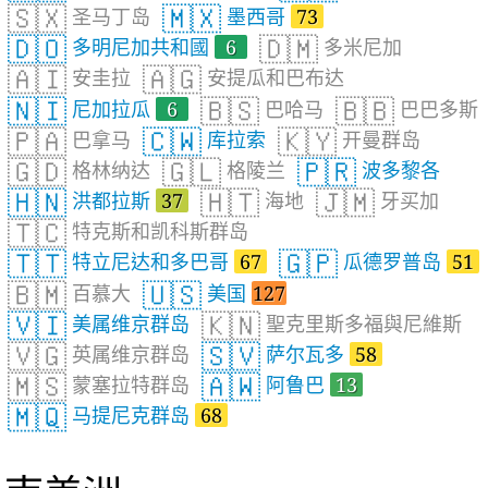
🇸🇽
🇲🇽
圣马丁岛
墨西哥
73
🇩🇴
🇩🇲
多明尼加共和國
6
多米尼加
🇦🇮
🇦🇬
安圭拉
安提瓜和巴布达
🇳🇮
🇧🇸
🇧🇧
尼加拉瓜
6
巴哈马
巴巴多斯
🇵🇦
🇨🇼
🇰🇾
巴拿马
库拉索
开曼群岛
🇬🇩
🇬🇱
🇵🇷
格林纳达
格陵兰
波多黎各
🇭🇳
🇭🇹
🇯🇲
洪都拉斯
37
海地
牙买加
🇹🇨
特克斯和凯科斯群岛
🇹🇹
🇬🇵
特立尼达和多巴哥
67
瓜德罗普岛
51
🇧🇲
🇺🇸
百慕大
美国
127
🇻🇮
🇰🇳
美属维京群岛
聖克里斯多福與尼維斯
🇻🇬
🇸🇻
英属维京群岛
萨尔瓦多
58
🇲🇸
🇦🇼
蒙塞拉特群岛
阿鲁巴
13
🇲🇶
马提尼克群岛
68