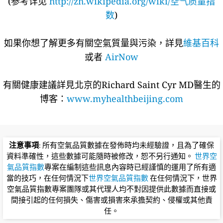
(参考详见
http://zh.wikipedia.org/wiki/空气质量指
数
)
如果你想了解更多有關空氣質量與污染，詳見
維基百科
或者
AirNow
有關健康建議詳​​見北京的Richard Saint Cyr MD醫生的
博客：
www.myhealthbeijing.com
注意事項
: 所有空氣品質數據在發佈時均未經驗證，且為了確保
資料準確性，這些數據可能隨時被修改，恕不另行通知。
世界空
氣品質指數
專案在編制這些訊息內容時已經謹慎的運用了所有適
當的技巧，在任何情況下
世界空氣品質指數
在任何情況下，世界
空氣品質指數專案團隊或其代理人均不對因提供此數據而直接或
間接引起的任何損失、傷害或損害來承擔契約、侵權或其他責
任。