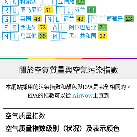
🇽🇰
🇱🇹
科索沃
立陶宛
17
🇷🇴
🇫🇮
罗马尼亚
51
芬兰
13
🇬🇧
🇳🇱
🇵🇹
英国
48
荷兰
43
葡萄牙
23
🇪🇸
🇦🇱
西班牙
72
阿尔巴尼亚
21
🇲🇹
🇲🇪
马耳他
35
黑山共和国
62
關於空氣質量與空氣污染指數
本網站採用的污染指數和顏色與EPA是完全相同的。
EPA的指數可以從
AirNow
上查到
空气质量指数
空气质量指数级别（状况）及表示颜色