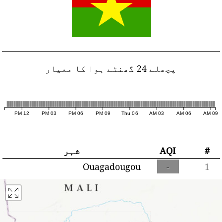
پچھلے 24 گھنٹے ہوا کا معیار
12 PM
03 PM
06 PM
09 PM
Thu 06
03 AM
06 AM
09 AM
#
AQI
شہر
Ouagadougou
-
1