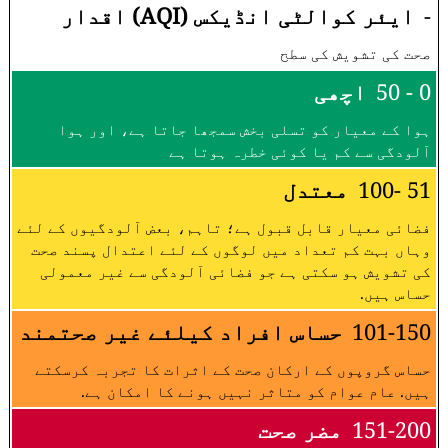
-
ایئر کوالٹی انڈیکس (AQI) اقدار
صحت کی تشویش کی سطح
0 - 50
اچھی
ہوا کے معیار کو تسلی بخش سمجھا جاتا ہے، اور ہوا
آلودگی سے کم یا کوئی خطرہ ہوتا ہے
51 -100
معتدل
فضائی معیار قابل قبول ہے؛ تاہم، بعض آلودگیوں کے لئے
وہاں بہت کم تعداد میں لوگوں کے لئے اعتدال پسند صحت
کی تشویش ہو سکتی ہے جو فضائی آلودگی سے غیر معمولی
حساس ہیں.
101-150
حساس افراد کیلئے غیر صحتمند
حساس گروپوں کے ارکان صحت کے اثرات کا تجربہ کرسکتے
ہیں. عام عوام کو متاثر نہیں ہونے کا امکان ہے.
151-200
مضر صحت