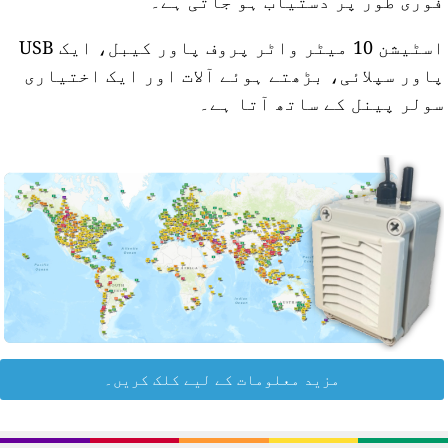
وری طور پر دستیاب ہو جاتی ہے۔
اسٹیشن 10 میٹر واٹر پروف پاور کیبل، ایک USB
اور سپلائی، بڑھتے ہوئے آلات اور ایک اختیاری
ولر پینل کے ساتھ آتا ہے۔
مزید معلومات کے لیے کلک کریں۔