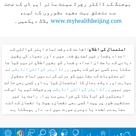
بیجنگ کے ڈاکٹر رچرڈ سینٹ سائر ایم ڈی کے صحت
سے متعلق بہت مفید مشوروں کے لیے،
www.myhealthbeijing.com
بلاگ دیکھیں۔
استعمال کی اطلاع
: اشاعت کے وقت تمام ایئر کوالٹی کے
اعداد وشمار غیرتصدیق شدہ ھیں ، اور معیار کی یقین
دہانی کے باعث ان اعداد و شمار کو بغیراطلاع ترمیم کیا جا
سکتا ہے، کسی نوٹس کے بغیر.
ورلڈ ایئر کوالٹی انڈیکس
نے
اس معلومات کے مضامین کو مرتب کرنے میں تمام معقول
مہارت اور دیکھ بھال کا استعمال کیا ہے اور کسی بھی حالت
میں نہیں
ورلڈ ایئر کوالٹی انڈیکس
پروجیکٹ ٹیم یا اس کے
ایجنٹوں کو اس ڈیٹا کی فراہمی سے براہ راست یا غیر
مستقیم طور پر پیدا کسی بھی نقصان، چوٹ یا نقصان کے لئے
معاہدے، تشدد یا دوسری صورت میں ذمہ دار ہوسکتا ہے.
گھر
یہاں