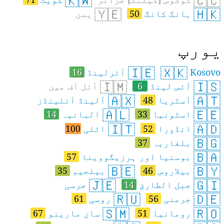
🇰🇼
🇨🇨
🇾🇪
🇭🇰
ہانگ کانگ
50
یمن
ورپ
🇮🇪
🇽🇰
Kosovo
آئرلینڈ
16
🇮🇲
🇮🇸
آئس لینڈ
6
آئل آف مین
🇦🇽
🇦🇹
آسٹریا
48
آلینڈ آئلینڈز
🇦🇱
🇪🇪
اسٹونیا
33
البانیہ
14
🇮🇹
🇦🇩
انڈورا
52
اٹلی
100
🇧🇬
بلغاریہ
37
🇧🇦
بوسنیا اور ہرزیگووینا
57
🇧🇪
🇧🇾
بیلاروس
46
بیلجیم
35
🇯🇪
🇬🇮
جبل الطارق
14
جرسی
🇷🇺
🇩🇪
جرمنی
56
روسی
61
🇸🇲
🇷🇴
رومانیا
51
سان مارینو
67