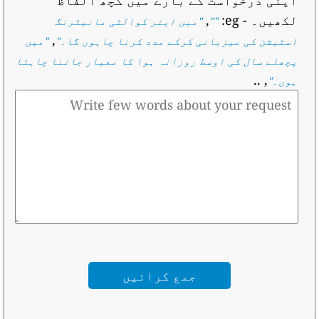
لکھیں۔
- eg:
,
""
"
میں ایئر کوالٹی مانیٹرنگ
,
اسٹیشن کی میزبانی کرکے مدد کرنا چاہوں گا۔
"
"
میں
پچھلے سال کی اوسط روزانہ ہوا کا معیار جاننا چاہتا
, ..
ہوں۔
"