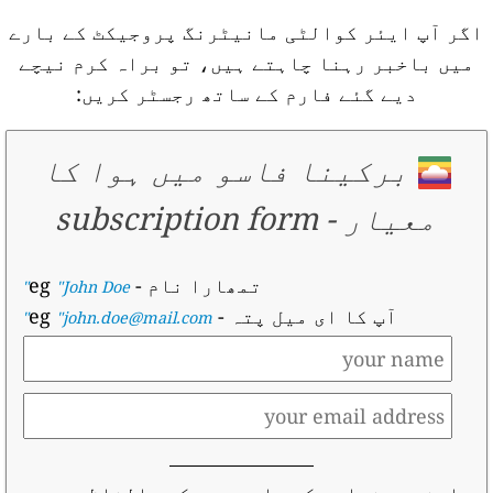
اگر آپ ایئر کوالٹی مانیٹرنگ پروجیکٹ کے بارے
میں باخبر رہنا چاہتے ہیں، تو براہ کرم نیچے
دیے گئے فارم کے ساتھ رجسٹر کریں:
برکینا فاسو میں ہوا کا
معیار
-
subscription form
تمھارا نام
- eg
"John Doe"
آپ کا ای میل پتہ
- eg
"john.doe@mail.com"
اپنی درخواست کے بارے میں کچھ الفاظ