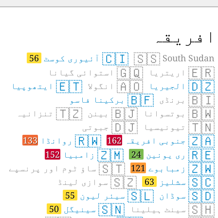
فریقہ
🇨🇮
🇸🇸
South Sudan
آئیوری کوسٹ
56
🇬🇶
🇪🇷
اریتریا
استوائی گیانا
🇪🇹
🇦🇴
🇩🇿
الجیریا
انگولا
ایتھوپیا
🇧🇫
🇧🇮
برنڈی
برکینا فاسو
🇹🇿
🇧🇯
🇧🇼
بوتسوانا
بینن
تنزانیہ
🇩🇯
🇹🇳
تیونیسیا
جبوتی
🇷🇼
🇿🇦
جنوبی افریقہ
162
روانڈا
133
🇿🇲
🇷🇪
ری یونین
24
زامبیا
152
🇸🇹
🇿🇼
زمبابوے
121
ساؤ ٹوم اور پرنسپے
🇸🇿
🇸🇨
سشلیز
63
سوازی لینڈ
🇸🇱
🇸🇩
سوڈان
سیئر لیون
55
🇸🇳
🇸🇭
سینٹ ہیلینا
سینیگل
50