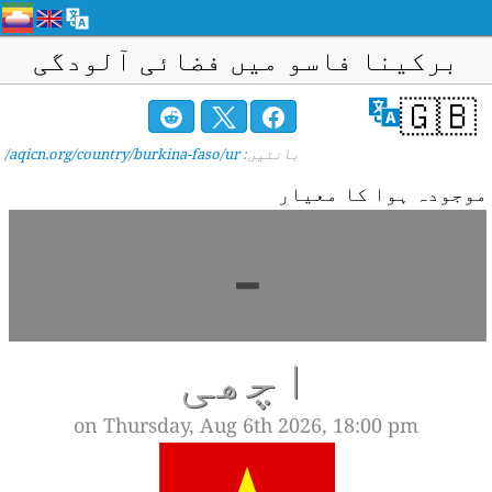
برکینا فاسو میں فضائی آلودگی
🇬🇧
بانٹیں:
aqicn.org/country/burkina-faso/ur/
وجودہ ہوا کا معیار
-
اچھی
on Thursday, Aug 6th 2026, 18:00 pm