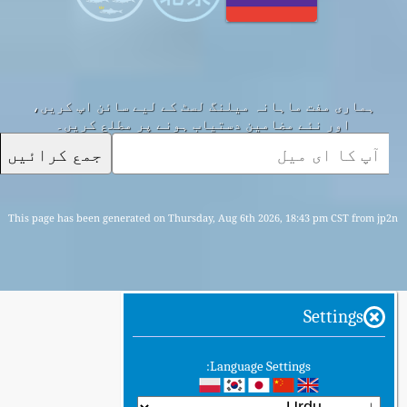
ہماری مفت ماہانہ میلنگ لسٹ کے لیے سائن اپ کریں،
اور نئے مضامین دستیاب ہونے پر مطلع کریں۔
جمع کرائیں
This page has been generated on Thursday, Aug 6th 2026, 18:43 pm CST from jp2n
Settings
Language Settings: