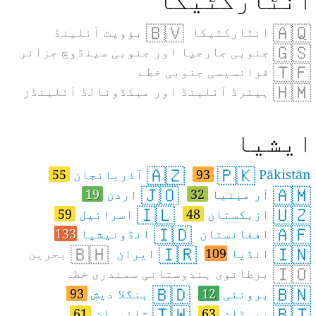
🇧🇻
🇦🇶
انٹارکٹیکا
بؤویٹ آئلینڈ
🇬🇸
جنوبی جارجیا اور جنوبی سینڈوچ جزائر
🇹🇫
فرانسیسی جنوبی خطے
🇭🇲
ہیئرڈ آئلینڈ اور میکڈونالڈ آئلینڈز
یشیا
🇦🇿
🇵🇰
Pākistān
93
آذربائجان
55
🇯🇴
🇦🇲
آر مینیا
32
اردن
19
🇮🇱
🇺🇿
ازبکستان
48
اسرائیل
59
🇮🇩
🇦🇫
افغانستان
انڈونیشیا
133
🇧🇭
🇮🇷
🇮🇳
انڈیا
109
ایران
بحرین
🇮🇴
برطانوی ہندوستانی سمندری خطہ
🇧🇩
🇧🇳
برونئی
12
بنگلا دیش
93
🇹🇼
🇧🇹
بھوٹان
63
تائیوان
61