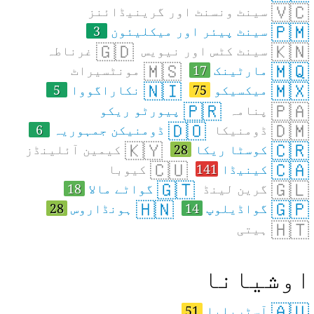
🇻🇨
سینٹ ونسنٹ اور گرینیڈائنز
🇵🇲
سینٹ پیئر اور میکلیئون
3
🇬🇩
🇰🇳
سینٹ کٹس اور نیویس
غرناطہ
🇲🇸
🇲🇶
مارٹینک
17
مونٹسیراٹ
🇳🇮
🇲🇽
میکسیکو
75
نکاراگووا
5
🇵🇷
🇵🇦
پنامہ
پیورٹو ریکو
🇩🇴
🇩🇲
ڈومنیکا
ڈومنیکن جمہوریہ
6
🇰🇾
🇨🇷
کوسٹا ریکا
28
کیمین آئلینڈز
🇨🇺
🇨🇦
کینیڈا
141
کیوبا
🇬🇹
🇬🇱
گرین لینڈ
گواٹے مالا
18
🇭🇳
🇬🇵
گواڈیلوپ
14
ہونڈاروس
28
🇭🇹
ہیتی
وشیانا
🇦🇺
آسٹریلیا
51