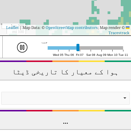
200 km
|
Map Data: ©
OpenStreetMap contributors
; Map render ©
Leaflet
100 mi
Tracestrack
جمعہ 7، 14:00 (UTC)
Wed 05
Thu 06
Fri 07
Sat 08
Aug 09
Mon 10
Tue 11
ہوا کے معیار کا تاریخی ڈیٹا
...