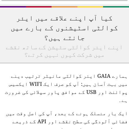
کیا آپ اپنے علاقے میں ایئر
کوالٹی اسٹیشنوں کے بارے میں
جانتے ہیں؟
اپنے ایئر کوالٹی سٹیشن کے ساتھ نقشے
میں شرکت کیوں نہیں کرتے؟
ہمارے GAIA ایئر کوالٹی مانیٹر ترتیب دینے
میں بہت آسان ہیں: آپ کو صرف ایک WIFI ایکسیس
پوائنٹ اور USB کے موافق پاور سپلائی کی ضرورت
ے۔
یک بار منسلک ہونے کے بعد، آپ کی اصل وقت میں
فضائی آلودگی کی سطح نقشے اور API کے ذریعے