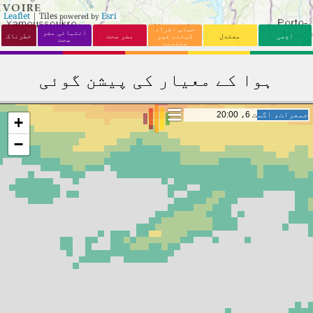
Leaflet
| Tiles
Esri
powered by
حساس افراد
انتہائی مضر
اچھی
معتدل
کیلئے غیر
مضر صحت
خطرناک
صحت
صحتمند
ہوا کے معیار کی پیشن گوئی
جمعہ، اگست 7، 14:00
جمعہ، اگست 7، 14:00
+
−