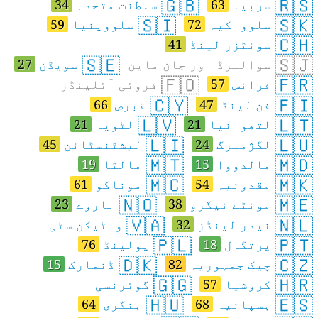
🇬🇧
🇷🇸
سربیا
63
سلطنت متحدہ
34
🇸🇮
🇸🇰
سلوواکیہ
72
سلووینیا
59
🇨🇭
سوئٹزر لینڈ
41
🇸🇪
🇸🇯
سوالبرڈ اور جان ماین
سویڈن
27
🇫🇴
🇫🇷
فرانس
57
فروئی آئلینڈز
🇨🇾
🇫🇮
فن لینڈ
47
قبرص
66
🇱🇻
🇱🇹
لتھوانیا
21
لٹویا
21
🇱🇮
🇱🇺
لگژمبرگ
24
لیشٹنسٹائن
45
🇲🇹
🇲🇩
مالدووا
15
مالٹا
19
🇲🇨
🇲🇰
مقدونیہ
54
موناکو
61
🇳🇴
🇲🇪
مونٹے نیگرو
38
ناروے
23
🇻🇦
🇳🇱
نیدر لینڈز
32
واٹیکن سٹی
🇵🇱
🇵🇹
پرتگال
18
پولینڈ
76
🇩🇰
🇨🇿
چیک جمہوریہ
82
ڈنمارک
15
🇬🇬
🇭🇷
کروشیا
57
گوئرنسی
🇭🇺
🇪🇸
ہسپانیہ
68
ہنگری
64