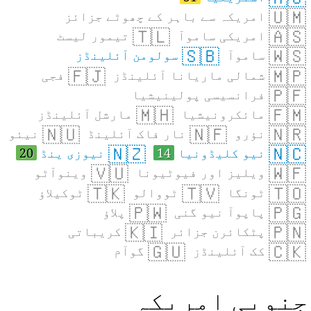
🇺🇲
امریکہ سے باہر کے چھوٹے جزائز
🇹🇱
🇦🇸
امریکی ساموآ
تیمور لیسٹ
🇸🇧
🇼🇸
ساموآ
سولومن آئلینڈز
🇫🇯
🇲🇵
شمالی ماریانا آئلینڈز
فجی
🇵🇫
فرانسیسی پولینیشیا
🇲🇭
🇫🇲
مائکرونیشیا
مارشل آئلینڈز
🇳🇺
🇳🇫
🇳🇷
نؤرو
نار فاک آئلینڈ
نیئو
🇳🇿
🇳🇨
نیو کلیڈونیا
14
نیوزی ینڈ
20
🇻🇺
🇼🇫
ویلیز اور فیوٹیونا
وینوآٹو
🇹🇰
🇹🇻
🇹🇴
ٹونگا
ٹووالو
ٹوکیلاؤ
🇵🇼
🇵🇬
پاپوآ نیو گنی
پلاؤ
🇰🇮
🇵🇳
پٹکائرن جزائر
کریباتی
🇬🇺
🇨🇰
کک آئلینڈز
گوآم
نوبی امریکہ