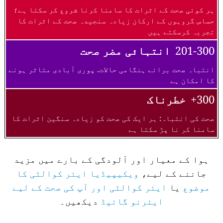
ہر کوئی صحت کے اثرات کا سامنا کرنا شروع کر سکتا ہے؛
حساس گروہوں کے ارکان زیادہ سنجیدہ صحت کے اثرات کا
تجربہ کرسکتے ہیں
201-300
انتہائی مضر صحت
انتباہ صحت برائے ہنگامی حالات. پوری آبادی متاثر ہونے
کا امکان ہے
300+
خطرناک
صحت کی انتباہ: ہر ایک کی صحت کو زیادہ سنگین اثرات کا
سامنا کر نا پڑ سکتا ہے
ہوا کے معیار اور آلودگی کے بارے میں مزید
جاننے کے لیے،
ویکیپیڈیا ایئر کوالٹی کا
موضوع
یا
ایئر کوالٹی اور آپ کی صحت کے لیے
ایئرنو گائیڈ
دیکھیں۔