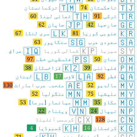
🇹🇲
🇹🇯
تاجکستان
74
ترکمانستان
🇹🇭
🇹🇷
ترکی
91
تھائی لینڈ
60
🇯🇵
🇬🇪
جارجیا
42
جاپان
62
🇱🇰
🇰🇷
جنوبی کوریا
81
سری لنکا
67
🇸🇬
🇸🇦
سعودی عرب
سنگاپور
63
🇮🇶
🇰🇵
🇸🇾
سیریا
شمالی کوریا
عراق
🇵🇸
🇴🇲
عمان
50
فلسطینی خطے
97
🇰🇿
🇵🇭
فلپائنی
39
قزاخستان
38
🇱🇧
🇱🇦
🇶🇦
قطر
92
لاؤس
17
لبنان
🇦🇪
🇲🇻
مالدیو
52
متحدہ عرب امارات
130
🇲🇳
🇲🇾
ملیشیا
75
منگولیا
52
🇲🇲
🇲🇴
مکاؤ
35
میانمار [برما]
53
🇻🇳
🇳🇵
نیپال
24
ویتنام
22
🇨🇽
🇨🇳
چین
128
کرسمس آئلینڈ
🇰🇭
🇰🇬
کرغستان
14
کمبوڈیا
4
کوکوس [کیلنگ] جزائر
کویت
71