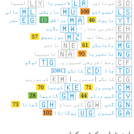
🇱🇾
🇱🇷
🇸🇴
صومالیہ
لائبیریا
لیبیا
🇲🇱
🇲🇺
🇱🇸
لیسوتھو
100
ماریشس
مالی
🇪🇬
🇲🇦
🇾🇹
مایوٹ
46
مراقش
15
مصر
🇲🇼
🇪🇭
مغربی صحارا
ملاوی
🇲🇿
🇲🇷
موریطانیہ
موزمبیق
57
🇳🇪
🇲🇬
مڈغاسکر
61
نائجر
🇳🇦
🇳🇬
نائجیریا
95
نامیبیا
🇹🇬
🇨🇫
وسط افریقی جمہوریہ
ٹوگو
🇨🇩
🇹🇩
چاڈ
کانگو [DRC]
🇰🇲
🇨🇬
کانگو [جمہوریہ]
کوموروس
🇰🇪
🇨🇲
کیمرون
71
کینیا
70
🇬🇲
🇨🇻
کیپ ورڈی
44
گامبیا
28
🇬🇭
🇬🇼
🇬🇳
گنی
گنی بساؤ
گھانا
73
🇺🇬
🇬🇦
گیبون
یوگانڈا
102
نٹارکٹیکا