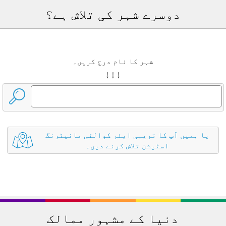
دوسرے شہر کی تلاش ہے؟
شہر کا نام درج کریں۔
↓ ↓ ↓
یا ہمیں آپ کا قریبی ایئر کوالٹی مانیٹرنگ
اسٹیشن تلاش کرنے دیں۔
دنیا کے مشہور ممالک