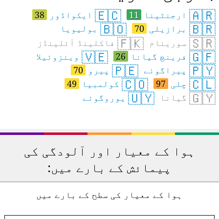
🇪🇨
🇦🇷
ارجنٹینا
11
ایکواڈور
38
🇧🇴
🇧🇷
برازیلی
70
بولیویا
🇫🇰
🇸🇷
سورینام
فاکلینڈ آئلینڈز
🇻🇪
🇬🇫
فرینچ گیانا
26
وینزوئیلا
🇵🇪
🇵🇾
پیراگوئے
پیرو
70
🇨🇴
🇨🇱
چلی
97
کولمبیا
49
🇺🇾
🇬🇾
گیانا
یوروگوئے
ہوا کے معیار اور آلودگی کی
پیمائش کے بارے میں:
ہوا کے معیار کی سطح کے بارے میں