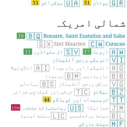
🇺🇦
🇬🇷
یونان
51
یوکرائن
53
مالی امریکہ
🇧🇶
16
Bonaire, Saint Eustatius and Saba
🇸🇽
🇨🇼
Sint Maarten
Curacao
🇸🇻
🇦🇼
اروبا
17
ال سلواڈور
13
🇻🇮
امریکی ورجن آئلینڈز
🇦🇮
🇦🇬
انٹیگوا اور باربودا
انگوئیلا
🇧🇲
🇧🇧
باربادوس
برمودا
🇧🇸
🇻🇬
برٹش ورجن آئلینڈز
بہاماس
🇹🇨
🇧🇿
بیلائز
ترکس اور کیکاؤس جزائر
🇹🇹
ترینیداد اور ٹوباگو
44
🇺🇸
🇯🇲
جمائیکا
ریاستہائے متحدہ
166
🇱🇨
🇧🇱
سینٹ برتھلیمی
سینٹ لوسیا
🇲🇫
سینٹ مارٹن