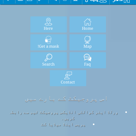
Here
Home
Get a mask!
Map
Search
Faq
Contact
اس پروجیکٹ کے بارے میں
ورلڈ ایئر کوالٹی انڈیکس پروجیکٹ ٹیم سے رابطہ
کریں۔
پریس اینڈ میڈیا کٹ