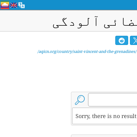
ضائی آلودگی
aqicn.org/country/saint-vincent-and-the-grenadines/u
Sorry, there is no resu