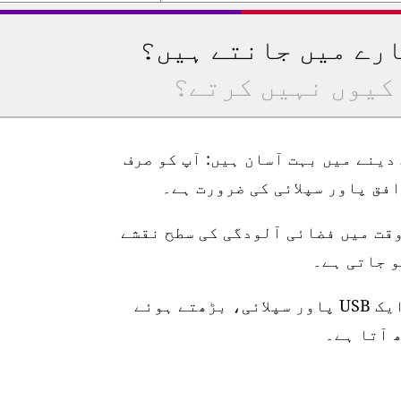
ارے میں جانتے ہیں؟
کیوں نہیں کرتے؟
رتیب دینے میں بہت آسان ہیں: آپ کو صرف
وقت میں فضائی آلودگی کی سطح نقشے
اسٹیشن 10 میٹر واٹر پروف پاور کیبل، ایک USB پاور سپلائی، بڑھتے ہوئے
 آتا ہے۔