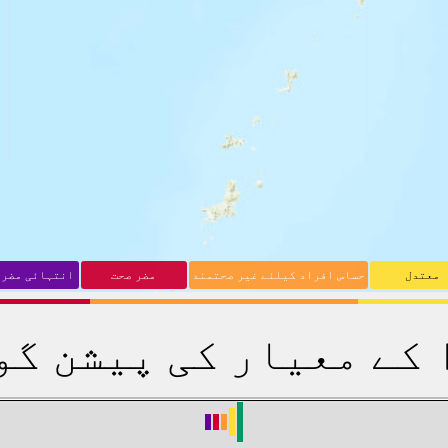
معتدل
حساس افراد کیلئے غیر صحتمند
مضر صحت
انتہائی مضر 
 کے معیار کی پیشن گو