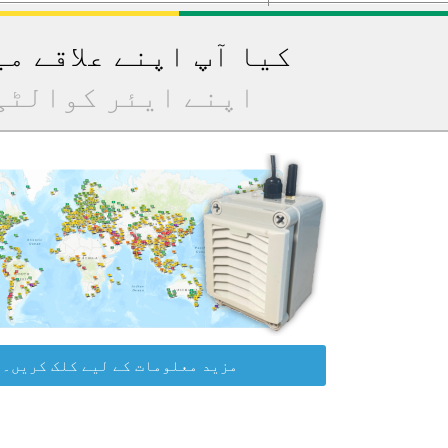
کیا آپ اپنے علاقے م
اپنے ایئر کوالٹی
مزید معلومات کے لیے کلک کریں۔