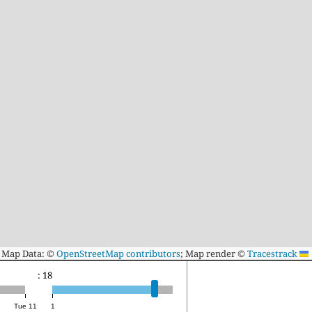
Map Data: ©
OpenStreetMap contributors
; Map render ©
Tracestrack
Leaflet
eed(FPS): 18
Tue 11
1