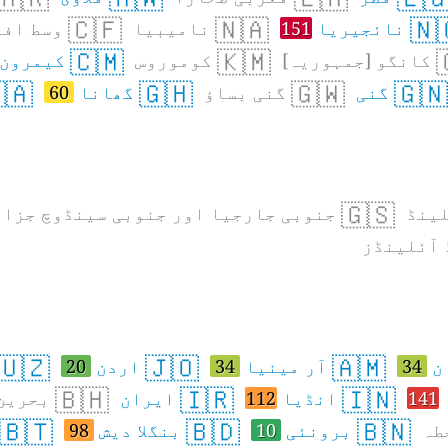
🇨🇫
🇳🇦
🇳
جمہوریہ
نامیبیا
151
نائجیریا
🇨🇲
🇰🇲
کیمرون
کوموروس
کانگو [جمہوریہ]
🇦
🇬🇭
🇬🇼
🇬🇳
60
گھانا
گنی بساؤ
گنی
🇬🇸
نوبی جارجیا اور جنوبی سینڈوچ جزائر
بؤو
ہیئرڈ آئ
🇺🇿
🇯🇴
🇦🇲
20
اردن
34
آر مینیا
34
آ
🇧🇭
🇮🇷
🇮🇳
بحرین
ایران
112
انڈیا
141
🇧🇹
🇧🇩
🇧🇳
98
بنگلا دیش
10
برونئی
بر