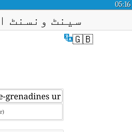
05:16
سینٹ ونسنٹ ا
🇬🇧
r)