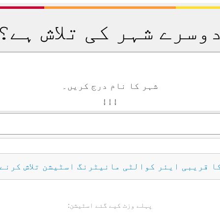
وسرے شہر کی تلاش ہے؟
شہر کا نام درج کریں۔
↓ ↓ ↓
کا قریبی ایئر کوالٹی مانیٹرنگ اسٹیشن تلاش کرنے
پہلے وزٹ کیے گئے اسٹیشن: