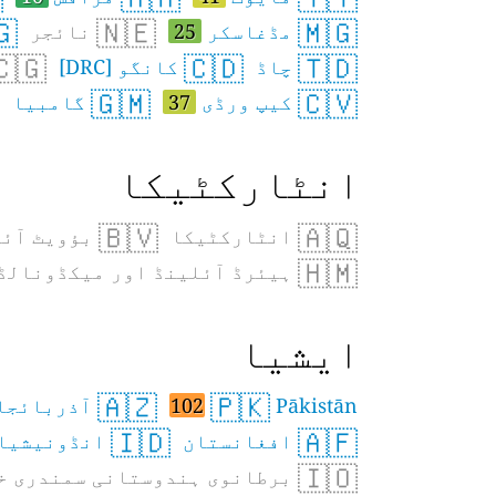
🇬
🇳🇪
🇲🇬
مڈغاسکر
25
نائجر
🇨🇬
🇨🇩
🇹🇩
چاڈ
کانگو [DRC]
🇬🇲
🇨🇻
کیپ ورڈی
37
گامبیا
انٹارکٹیکا
🇧🇻
🇦🇶
انٹارکٹیکا
بؤویٹ آئل
🇭🇲
ہیئرڈ آئلینڈ اور میکڈونالڈ
ایشیا
🇦🇿
🇵🇰
Pākistān
102
آذربائجا
🇮🇩
🇦🇫
افغانستان
انڈونیشیا
🇮🇴
برطانوی ہندوستانی سمندری خ