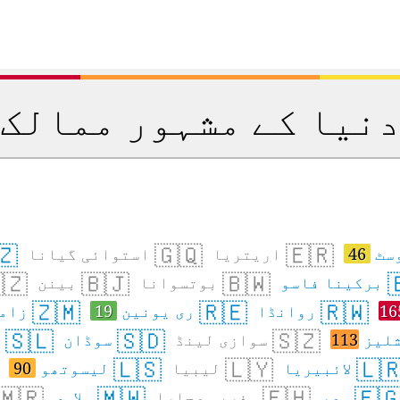
دنیا کے مشہور ممال
🇿
🇬🇶
🇪🇷
استوائی گیانا
اریتریا
46
آئ
🇿
🇧🇯
🇧🇼

بینن
بوتسوانا
برکینا فاسو
🇿🇲
🇷🇪
🇷🇼
بیا
19
ری یونین
روانڈا
16
🇸🇱
🇸🇩
🇸🇿
ن
سوڈان
سوازی لینڈ
113
سشل
🇱🇸
🇱🇾
🇱
90
لیسوتھو
لیبیا
لائبیریا
🇲🇷
🇲🇼
🇪🇭
🇪
ملاوی
مغربی صحارا
مصر