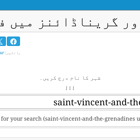
ور گریناڈائنز میں ف
بانٹیں:
r/
شہر کا نام درج کریں۔
↓ ↓ ↓
lt for your search (saint-vincent-and-the-grenadines u