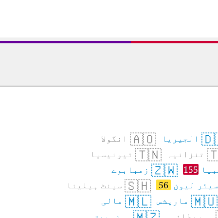
🇦🇴
🇩
انگولا
الجیریا
🇹🇳

تیونیسیا
تنزانیہ
🇿🇼
زمبابوے
155
زام
🇸🇭
سینٹ ہیلینا
56
سیئر لیو
🇲🇱
🇲🇺
مالی
ماریشس
🇲🇿
موزمبیق
موریطانیہ