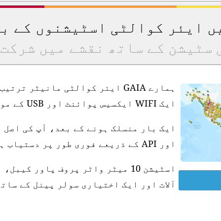
یں ایئر کوالٹی اسٹیشنوں کے ب
 سٹیشن کے ساتھ نقشے میں شرکت 
ہمارے GAIA ایئر کوالٹی مانیٹر ت
ایک WIFI ایکسیس پوائنٹ اور USB کے موافق پاور سپلائی کی ضرورت ہے۔
ایک بار منسلک ہونے کے بعد، آپ کی اصل 
اور API کے ذریعے فوری طور پر دستیاب ہو جاتی ہے۔
آلات اور ایک اختیاری سولر پینل کے ساتھ