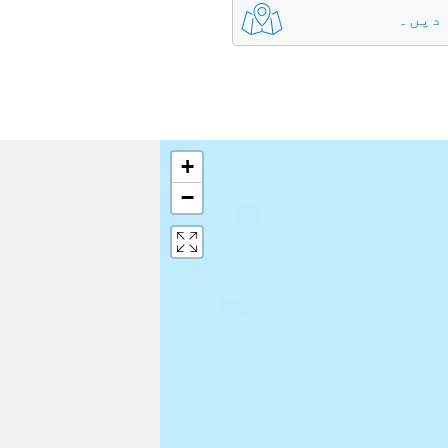
 دیں۔
+
−