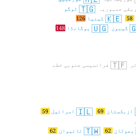
🇹🇬
ٹوگو
وسط افریقی 
🇰🇪
126
کینیا
58
🇺🇬

148
یوگانڈا
گیبون
🇹🇫
فرانسیسی جنوبی خطے
ج
🇮🇱
59
اسرائیل
69
ازبکستان
🇹🇼
62
تائیوان
62
بھوٹان