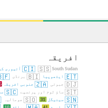
ک
افریقہ
🇨🇮
🇸🇸
یوری کوسٹ
South Sudan
🇫
🇧🇮
🇪🇹
برنڈی
ایتھوپیا
🇿🇦
🇩🇯
5
جنوبی افریقہ
جبوتی
🇸🇨
🇸🇹
یز
ساؤ ٹوم اور پرنسپے

🇸🇴
🇸🇳
صومالیہ
31
سینیگل

🇲🇦
🇾🇹
10
مراقش
41
مایوٹ