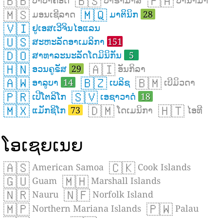
🇧🇧
🇧🇸
🇵🇦
ບາບາຄັອດ
ບາຮາມາສ
ປານາມາ
🇲🇸
🇲🇶
ມອນເຊີລາດ
ມາຕິນິກ
28
🇻🇮
ຢູເອສເວີຈິນໄອແລນ
🇺🇸
ສະຫະລັດອາເມລິກາ
151
🇩🇴
ສາທາລະນະລັດໂດມິນິກັນ
5
🇭🇳
🇦🇮
ອວນຄູຣັສ
29
ອັນກິລາ
🇦🇼
🇧🇿
🇧🇲
ອາລູບາ
14
ເບລິຊ
ເບີມິວດາ
🇵🇷
🇸🇻
ເປີໂຕລິໂກ
ເອຊາວາດໍ
18
🇲🇽
🇩🇲
🇭🇹
ແມັກຊິໂກ
73
ໂດເມນິກາ
ໄອທີ
ໂອເຊຍເນຍ
🇦🇸
🇨🇰
American Samoa
Cook Islands
🇬🇺
🇲🇭
Guam
Marshall Islands
🇳🇷
🇳🇫
Nauru
Norfolk Island
🇲🇵
🇵🇼
Northern Mariana Islands
Palau