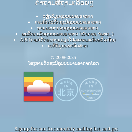
ຄໍາຖາມທີ່ຖາມເລື້ອຍໆ
ແຫຼ່ງຂໍ້ມູນຄຸນນະພາບອາກາດ
ການຄິດໄລ່ດັດຊະນີຄຸນນະພາບອາກາດ
ການພະຍາກອນຄຸນນະພາບອາກາດ
ຜະລິດຕະພັນຄຸນນະພາບອາກາດ (ໜ້າກາກ, ຈໍພາບ…)
API (ການໂຕ້ຕອບການຂຽນໂປລແກລມແອັບພລິເຄຊັນ)
ເວທີຂໍ້ມູນປະຫວັດສາດ
© 2008-2025
ໂຄງການດັດຊະນີຄຸນນະພາບອາກາດໂລກ
Signup for our free monthly mailing list, and get