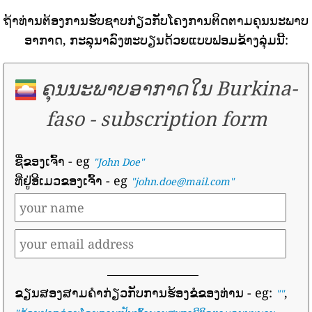
ຖ້າທ່ານຕ້ອງການຮັບຊາບກ່ຽວກັບໂຄງການຕິດຕາມຄຸນນະພາບ
ອາກາດ, ກະລຸນາລົງທະບຽນດ້ວຍແບບຟອມຂ້າງລຸ່ມນີ້:
ຄຸນນະພາບອາກາດໃນ Burkina-
faso
-
subscription form
ຊື່ຂອງເຈົ້າ
- eg
"John Doe"
ທີ່ຢູ່ອີເມວຂອງເຈົ້າ
- eg
"john.doe@mail.com"
ຂຽນສອງສາມຄໍາກ່ຽວກັບການຮ້ອງຂໍຂອງທ່ານ
- eg:
,
""