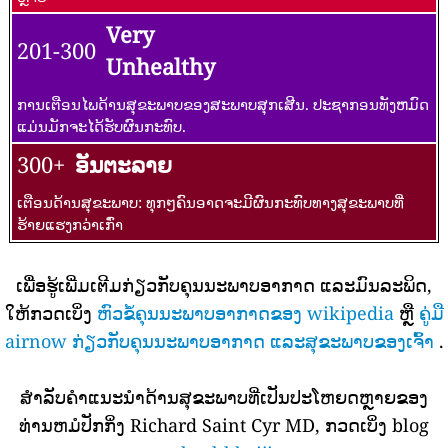
Very
201-300
Unhealthy
ການເຕືອນໄພດ້ານສຸຂະພາບຂອງສະພາບສຸກເສີນ. ປະຊາກອນທັງຫມົດ
ແມ່ນມັກຈະໄດ້ຮັບຜົນກະທົບ.
300+
ອັນຕະລາຍ
ເຕືອນດ້ານສຸຂະພາບ: ທຸກໆຄົນອາດຈະມີຜົນກະທົບທາງສຸຂະພາບທີ່
ຮ້າຍແຮງກວ່າເກົ່າ
ເພື່ອຮູ້ເພີ່ມເຕີມກ່ຽວກັບຄຸນນະພາບອາກາດ ແລະມົນລະພິດ,
ໃຫ້ກວດເບິ່ງ
ຫົວຂໍ້ຄຸນນະພາບອາກາດຂອງ wikipedia
ຫຼື
ຄູ່ມື
airnow ກ່ຽວກັບຄຸນນະພາບອາກາດ ແລະສຸຂະພາບຂອງເຈົ້າ
.
ສໍາລັບຄໍາແນະນໍາດ້ານສຸຂະພາບທີ່ເປັນປະໂຫຍດຫຼາຍຂອງ
ທ່ານຫມໍປັກກິ່ງ Richard Saint Cyr MD, ກວດເບິ່ງ blog