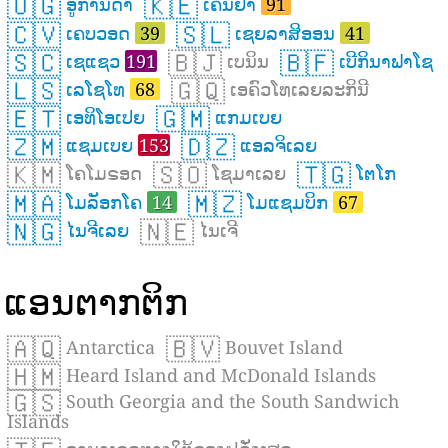
🇺🇬
🇰🇪
ອູການດາ
ເຄນຢ່າ
91
🇨🇻
🇸🇱
ເຄບວອດ
39
ເຊຍລາສິອອນ
41
🇸🇨
🇧🇯
🇧🇫
ເຊແຊວ
191
ເບນິນ
ເບີກິນາຟາໂຊ
🇱🇸
🇬🇶
ເລໂຊໂທ
68
ເອຄົວໂທເລຍລະກິນີ
🇪🇹
🇬🇲
ເອທິໂອເປຍ
ແກມເບຍ
🇿🇲
🇩🇿
ແຊມເບຍ
153
ແອລຈິເລຍ
🇰🇲
🇸🇴
🇹🇬
ໂຄໂມຣອດ
ໂຊມາເລຍ
ໂຕໂກ
🇲🇦
🇲🇿
ໂມລັອກໂຄ
14
ໂມແຊມບິກ
67
🇳🇬
🇳🇪
ໄນຈີເລຍ
ໄນເຈີ
ແອນຕາກຕິກ
🇦🇶
🇧🇻
Antarctica
Bouvet Island
🇭🇲
Heard Island and McDonald Islands
🇬🇸
South Georgia and the South Sandwich
Islands