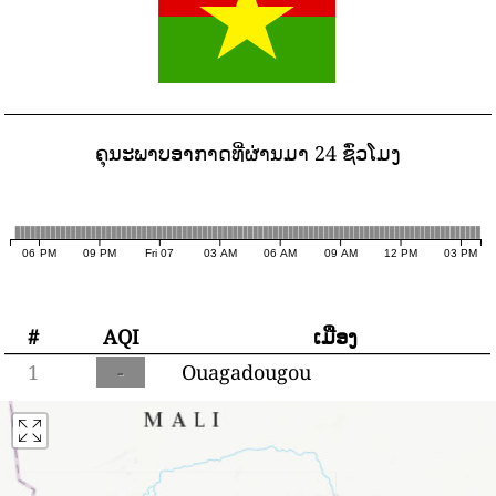
ຄຸນະພາບອາກາດທີ່ຜ່ານມາ 24 ຊົ່ວໂມງ
06 PM
09 PM
Fri 07
03 AM
06 AM
09 AM
12 PM
03 PM
#
AQI
ເມືອງ
1
-
Ouagadougou