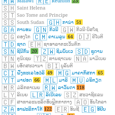
🇲🇼
🇷🇪
Malawi
Reunion
23
🇸🇭
Saint Helena
🇸🇹
Sao Tome and Principe
🇸🇸
🇬🇭
South Sudan
ການ່າ
51
🇬🇦
🇬🇳
🇬🇼
ກາບອນ
ກິວນີ
ກິວນີ-ບິສໂຊ
🇨🇬
🇨🇲
🇩🇯
ຄອງໂກ
ຄາເມລູນ
64
ຄິໂບຕິ
🇹🇩
🇪🇭
ຊາດ
ຊາຮາລາຕະເວັນຕົກ
🇸🇳
🇿🇼
🇸🇩
ຊິນີກັນ
20
ຊິມບັບເວ
ຊູດານ
🇹🇳
🇹🇿
🇳🇦
ຕູນິເຊຍ
ທານຊາເນຍ
ນາມິເບຍ
🇧🇼
🇧🇮
ບອັດສະວານາ
ບູລັນຕິ
🇨🇮
🇲🇬
ຝັ່ງທະເລໄອວໍລິ
49
ມາຄາກັສກາ
65
🇾🇹
🇲🇱
🇲🇺
ມາຢອດ
66
ມາລິ
ມໍຣິຕຽດ
🇲🇷
🇷🇼
ມໍລິກທາເນຍ
ລາວັນດາ
118
🇱🇾
🇱🇷
🇸🇿
ລິເບຍ
ລິເບີເລຍ
ສະວາຊິແລນ
🇨🇫
🇦🇴
ສາທາລະນະລັດອັບຟຼິກກາກາງ
ອັນໂກລາ
🇿🇦
🇪🇷
🇪🇬
ອາຟະລິກາໃຕ້
122
ອິນຊີ
ອີຢິບ