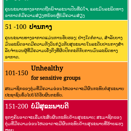
ຄຸນນະພາບທາງອາກາດຖືກພິຈາລະນາເປັນທີ່ພໍໃຈ, ແລະມົນລະພິດທາງ
ອາກາດກໍ່ມີຄວາມສ່ຽງຫນ້ອຍຫຼືບໍ່ມີຄວາມສ່ຽງ
51 -100
ປານກາງ
ຄຸນນະພາບທາງອາກາດແມ່ນການຮັບຮອງ; ຢ່າງໃດກໍ່ຕາມ, ສໍາລັບບາງ
ມົນລະພິດອາດມີຄວາມກັງວົນກ່ຽວກັບສຸຂະພາບໃນລະດັບປານກາງສໍາ
ລັບຈໍານວນຜູ້ທີ່ມີຄວາມເຄັ່ງຕຶງທີ່ຜິດປົກກະຕິກັບການມົນລະພິດທາງ
ອາກາດ.
Unhealthy
101-150
for sensitive groups
ສະມາຊິກຂອງກຸ່ມທີ່ມີຄວາມອ່ອນໄຫວອາດຈະມີຜົນກະທົບຕໍ່ສຸຂະພາບ
ປະຊາຊົນທົ່ວໄປບໍ່ໄດ້ຮັບຜົນກະທົບ.
151-200
ບໍ່ມີສຸຂະພາບດີ
ທຸກໆຄົນອາດຈະເລີ່ມປະສົບຜົນກະທົບດ້ານສຸຂະພາບ; ສະມາຊິກຂອງ
ກຸ່ມທີ່ມີຄວາມອ່ອນໄຫວອາດຈະມີຜົນກະທົບດ້ານສຸຂະພາບທີ່ຮ້າຍແຮງ
ຫຼາຍ