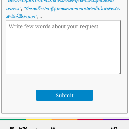
"
ຂ້ອຍຢາກຊ່ວຍໂດຍການເປັນເຈົ້າພາບສະຖານີຕິດຕາມຄຸນນະພາບ
,
ອາກາດ
"
"
ຂ້າພະເຈົ້າຢາກຮູ້ຄຸນນະພາບອາກາດປະຈໍາວັນໂດຍສະເລ່ຍ
, ..
ສໍາລັບປີທີ່ຜ່ານມາ
"