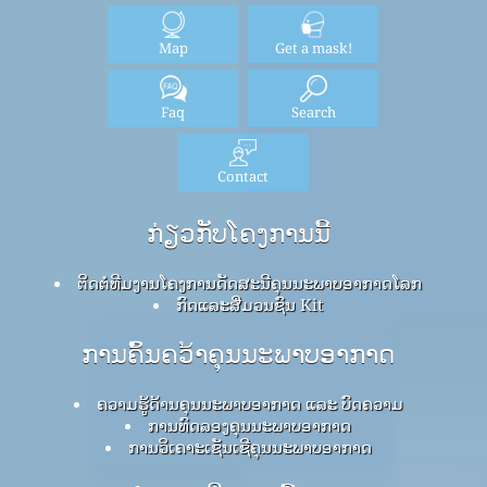
Map
Get a mask!
Faq
Search
Contact
ກ່ຽວກັບໂຄງການນີ້
ຕິດຕໍ່ທີມງານໂຄງການດັດສະນີຄຸນນະພາບອາກາດໂລກ
ກົດ​ແລະ​ສື່​ມວນ​ຊົນ Kit
ການຄົ້ນຄວ້າຄຸນນະພາບອາກາດ
ຄວາມຮູ້ດ້ານຄຸນນະພາບອາກາດ ແລະ ບົດຄວາມ
ການທົດລອງຄຸນນະພາບອາກາດ
ການວິເຄາະເຊັນເຊີຄຸນນະພາບອາກາດ