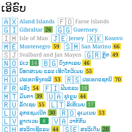
ເອີຣົບ
🇦🇽
🇫🇴
Aland Islands
Faroe Islands
🇬🇮
🇬🇬
Gibraltar
26
Guernsey
🇮🇲
🇯🇪
🇽🇰
Isle of Man
Jersey
Kosovo
🇲🇪
🇸🇲
Montenegro
59
San Marino
66
🇸🇯
🇬🇷
Svalbard and Jan Mayen
ກິຼກ
49
🇳🇴
🇧🇬
ນໍເວ
14
ບັງກາເລຍ
46
🇧🇦
ບັອດສເນຍ ແລະ ເຮີດໂກວິເນຍ
55
🇭🇺
🇷🇸
ປະເທດຮົງກະລີ
53
ປະເທດແຊກບີ
70
🇫🇷
🇫🇮
ຝລັ່ງ
54
ຟິນແລນ
18
🇲🇹
🇺🇦
ມັນຕາ
39
ຢູເຄຼນ
44
🇷🇺
🇱🇹
ລັດເຊຍ
55
ລິເທີເນຍ
17
🇱🇺
🇷🇴
ລຸກແຊມເບີກ
30
ລູເມເນຍ
53
🇱🇻
🇻🇦
ລຼາດເວຍ
8
ວາຕິກັນ
🇨🇭
🇸🇪
ສະວິດເຊີແລນ
44
ສະວິເດັນ
20