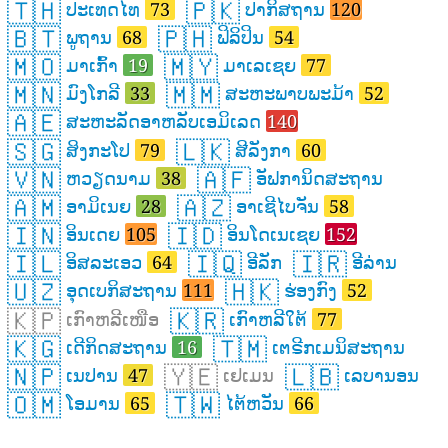
🇹🇭
🇵🇰
ປະເທດໄທ
73
ປາກິສຖານ
120
🇧🇹
🇵🇭
ພູຖານ
68
ຟິລິປິນ
54
🇲🇴
🇲🇾
ມາເກົ້າ
19
ມາເລເຊຍ
77
🇲🇳
🇲🇲
ມົງໂກລີ
33
ສະຫະພາບພະມ້າ
52
🇦🇪
ສະຫະລັດອາຫລັບເອມິເລດ
140
🇸🇬
🇱🇰
ສິງກະໂປ
79
ສີລັງກາ
60
🇻🇳
🇦🇫
ຫວຽດນາມ
38
ອັຟການິດສະຖານ
🇦🇲
🇦🇿
ອາມິເນຍ
28
ອາເຊີໄບຈັນ
58
🇮🇳
🇮🇩
ອິນເດຍ
105
ອິນໂດເນເຊຍ
152
🇮🇱
🇮🇶
🇮🇷
ອິສລະເອວ
64
ອີລັກ
ອີລ່ານ
🇺🇿
🇭🇰
ອຸດເບກິສະຖານ
111
ຮ່ອງກົງ
52
🇰🇵
🇰🇷
ເກົາຫລີເໜືອ
ເກົາຫລີໃຕ້
77
🇰🇬
🇹🇲
ເດີກິດສະຖານ
16
ເຕຣີກເມນິສະຖານ
🇳🇵
🇾🇪
🇱🇧
ເນປານ
47
ເຢເມນ
ເລບານອນ
🇴🇲
🇹🇼
ໂອມານ
65
ໄຕ້ຫວັນ
66