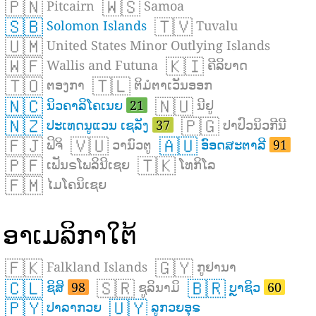
🇵🇳
🇼🇸
Pitcairn
Samoa
🇸🇧
🇹🇻
Solomon Islands
Tuvalu
🇺🇲
United States Minor Outlying Islands
🇼🇫
🇰🇮
Wallis and Futuna
ຄີລິບາດ
🇹🇴
🇹🇱
ຕອງກາ
ຕິມໍຕາເວັນອອກ
🇳🇨
🇳🇺
ນິວຄາລິໂຄເນຍ
21
ນີຢູ
🇳🇿
🇵🇬
ປະເທດນູແວນ ເຊລັງ
37
ປາປົວນິວກີນີ
🇫🇯
🇻🇺
🇦🇺
ຟິຈິ
ວານົວຕູ
ອົອດສະຕາລີ
91
🇵🇫
🇹🇰
ເຟັນຣໂພລິນີເຊຍ
ໂທກິໂລ
🇫🇲
ໄມໂຄນິເຊຍ
ອາເມລິກາໃຕ້
🇫🇰
🇬🇾
Falkland Islands
ກູຢານາ
🇨🇱
🇸🇷
🇧🇷
ຊິສິ
98
ຊູລິນາມິ
ບຼາຊິວ
60
🇵🇾
🇺🇾
ປາລາກວຍ
ລູກວຍອຸຣ