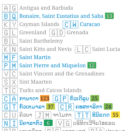
🇦🇬
Antigua and Barbuda
🇧🇶
Bonaire, Saint Eustatius and Saba
13
🇰🇾
🇨🇼
Cayman Islands
Curacao
🇬🇱
🇬🇩
Greenland
Grenada
🇧🇱
Saint Barthelemy
🇰🇳
🇱🇨
Saint Kitts and Nevis
Saint Lucia
🇲🇫
Saint Martin
🇵🇲
Saint Pierre and Miquelon
12
🇻🇨
Saint Vincent and the Grenadines
🇸🇽
Sint Maarten
🇹🇨
Turks and Caicos Islands
🇨🇦
🇬🇵
ການາດາ
123
ກົວເດີລູບ
25
🇬🇹
🇨🇷
ກົວເຕມາລາ
37
ຄອສຕາລິກາ
24
🇨🇺
🇯🇲
🇹🇹
ຄິວບາ
ຈາໄມກາ
ທິນິແດດ
55
🇳🇮
🇻🇬
ນິຄາລາກົວ
6
ບຣິທິດເວີຈິນໄອແລນ