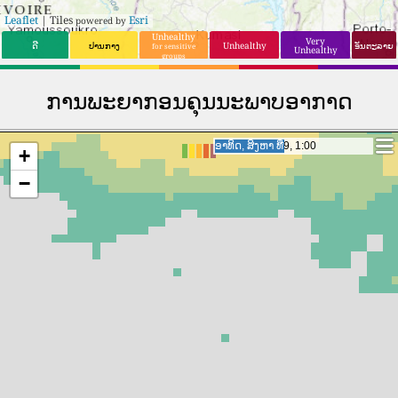
Leaflet
| Tiles
Esri
powered by
Unhealthy
Very
ດີ
ປານກາງ
Unhealthy
ອັນຕະລາຍ
for sensitive
Unhealthy
groups
ການພະຍາກອນຄຸນນະພາບອາກາດ
ອາທິດ, ສິງຫາ ທີ່9, 22:00
ອາທິດ, ສິງຫາ ທີ່9, 22:00
+
−