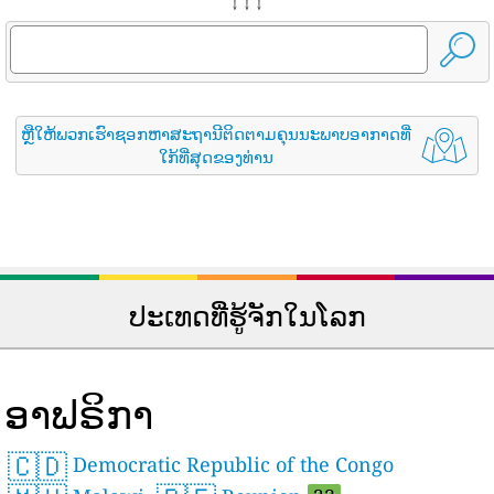
↓ ↓ ↓
ຫຼືໃຫ້ພວກເຮົາຊອກຫາສະຖານີຕິດຕາມຄຸນນະພາບອາກາດທີ່
ໃກ້ທີ່ສຸດຂອງທ່ານ
ປະເທດທີ່ຮູ້ຈັກໃນໂລກ
ອາຟຣິກາ
🇨🇩
Democratic Republic of the Congo