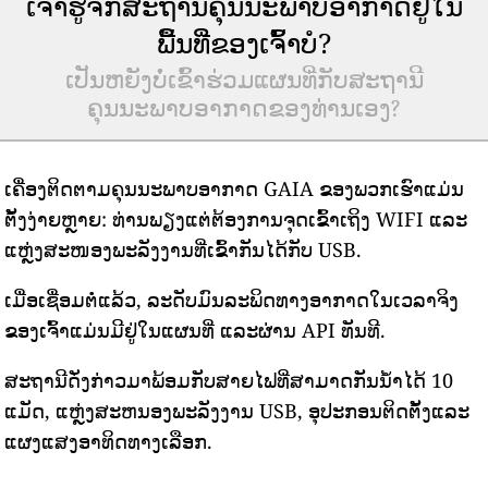
ເຈົ້າຮູ້ຈັກສະຖານີຄຸນນະພາບອາກາດຢູ່ໃນ
ພື້ນທີ່ຂອງເຈົ້າບໍ?
ເປັນຫຍັງບໍ່ເຂົ້າຮ່ວມແຜນທີ່ກັບສະຖານີ
ຄຸນນະພາບອາກາດຂອງທ່ານເອງ?
ເຄື່ອງຕິດຕາມຄຸນນະພາບອາກາດ GAIA ຂອງພວກເຮົາແມ່ນ
ຕັ້ງງ່າຍຫຼາຍ: ທ່ານພຽງແຕ່ຕ້ອງການຈຸດເຂົ້າເຖິງ WIFI ແລະ
ແຫຼ່ງສະໜອງພະລັງງານທີ່ເຂົ້າກັນໄດ້ກັບ USB.
ເມື່ອເຊື່ອມຕໍ່ແລ້ວ, ລະດັບມົນລະພິດທາງອາກາດໃນເວລາຈິງ
ຂອງເຈົ້າແມ່ນມີຢູ່ໃນແຜນທີ່ ແລະຜ່ານ API ທັນທີ.
ສະຖານີດັ່ງກ່າວມາພ້ອມກັບສາຍໄຟທີ່ສາມາດກັນນ້ໍາໄດ້ 10
ແມັດ, ແຫຼ່ງສະຫນອງພະລັງງານ USB, ອຸປະກອນຕິດຕັ້ງແລະ
ແຜງແສງອາທິດທາງເລືອກ.