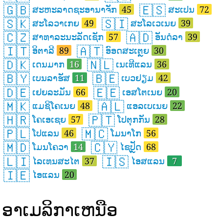
🇬🇧
🇪🇸
ສະຫະລາດຊະອານາຈັກ
45
ສະເປນ
72
🇸🇰
🇸🇮
ສະໂລວາເກຍ
49
ສະໂລເວເນຍ
39
🇨🇿
🇦🇩
ສາທາລະນະລັດເຊັກ
57
ອັນດໍລາ
39
🇮🇹
🇦🇹
ອິຕາລີ
89
ອົອດສະເຕຼຍ
30
🇩🇰
🇳🇱
ເດນມາກ
16
ເນເທີແລນ
36
🇧🇾
🇧🇪
ເບນລາຮັສ
11
ເບວຢຽມ
42
🇩🇪
🇪🇪
ເຢຍລະມັນ
66
ເອສໂຕເນຍ
20
🇲🇰
🇦🇱
ແມຊິໂຄເນຍ
48
ແອລເບເນຍ
22
🇭🇷
🇵🇹
ໂຄເອເຊຍ
57
ໂປຕຸກກັນ
28
🇵🇱
🇲🇨
ໂປແລນ
46
ໂມນາໂກ
56
🇲🇩
🇨🇾
ໂມນໂຄວາ
14
ໄຊປັຼດ
68
🇱🇮
🇮🇸
ໄລເທນສະໄຕ
37
ໄອສແລນ
7
🇮🇪
ໄອແລນ
20
ອາເມລິກາເຫນືອ