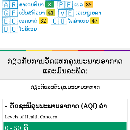
🇦🇷
🇵🇪
ອາເຈນຕິນາ່
8
ເປລູ
85
🇬🇫
🇻🇪
ເຟັນສກິວນາ
41
ເວເນຊູເອລາ
🇪🇨
🇨🇴
ເອກວາດໍ
52
ໂຄລຳເບຍ
47
🇧🇴
ໂບລິເວຍ
ກ່ຽວກັບການວັດແທກຄຸນນະພາບອາກາດ
ແລະມົນລະພິດ:
ກ່ຽວກັບລະດັບຄຸນນະພາບອາກາດ
-
ດັດຊະນີຄຸນນະພາບອາກາດ (AQI) ຄ່າ
Levels of Health Concern
0 - 50
ດີ