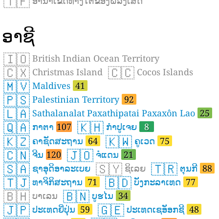
🇹🇫
ອານາເຂດທາງໃຕ້ຂອງຝລັ່ງເສດ
ອາຊີ
🇮🇴
British Indian Ocean Territory
🇨🇽
🇨🇨
Christmas Island
Cocos Islands
🇲🇻
Maldives
41
🇵🇸
Palestinian Territory
92
🇱🇦
Sathalanalat Paxathipatai Paxaxôn Lao
25
🇶🇦
🇰🇭
ກາຕາ
107
ກຳປູເຈຍ
8
🇰🇿
🇰🇼
ຄາຊັດສະຖານ
64
ຄູເວດ
75
🇨🇳
🇯🇴
ຈີນ
120
ຈໍແດນ
21
🇸🇦
🇸🇾
🇹🇷
ຊາອຸດິອາລະເບຍ
ຊິເລຍ
ຕຸນກີ
88
🇹🇯
🇧🇩
ທາຈິກິສະຖານ
71
ບັງກະລາເທດ
77
🇧🇭
🇧🇳
ບາເລນ
ບູຮໄນ
34
🇯🇵
🇬🇪
ປະເທດຍີ່ປຸ່ນ
59
ປະເທດເຊອັອກຊີ
48