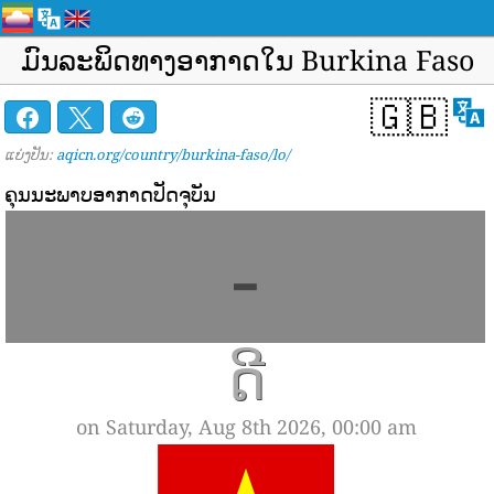
ມົນລະພິດທາງອາກາດໃນ Burkina Faso
🇬🇧
ແບ່ງປັນ:
aqicn.org/country/burkina-faso/lo/
ຄຸນນະພາບອາກາດປັດຈຸບັນ
-
ດີ
on Saturday, Aug 8th 2026, 00:00 am