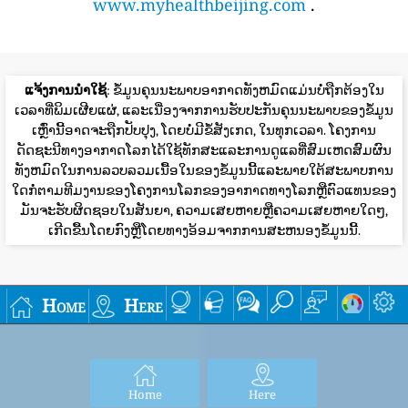
www.myhealthbeijing.com
.
ແຈ້ງການນໍາໃຊ້
: ຂໍ້ມູນຄຸນນະພາບອາກາດທັງຫມົດແມ່ນບໍ່ຖືກຕ້ອງໃນ
ເວລາທີ່ພິມເຜີຍແຜ່, ແລະເນື່ອງຈາກການຮັບປະກັນຄຸນນະພາບຂອງຂໍ້ມູນ
ເຫຼົ່ານີ້ອາດຈະຖືກປັບປຸງ, ໂດຍບໍ່ມີຂໍ້ສັງເກດ, ໃນທຸກເວລາ. ໂຄງການ
ດັດຊະນີທາງອາກາດໂລກໄດ້ໃຊ້ທັກສະແລະການດູແລທີ່ສົມເຫດສົມຜົນ
ທັງຫມົດໃນການລວບລວມເນື້ອໃນຂອງຂໍ້ມູນນີ້ແລະພາຍໃຕ້ສະພາບການ
ໃດກໍ່ຕາມທີມງານຂອງໂຄງການໂລກຂອງອາກາດທາງໂລກຫຼືຕົວແທນຂອງ
ມັນຈະຮັບຜິດຊອບໃນສັນຍາ, ຄວາມເສຍຫາຍຫຼືຄວາມເສຍຫາຍໃດໆ,
ເກີດຂື້ນໂດຍກົງຫຼືໂດຍທາງອ້ອມຈາກການສະຫນອງຂໍ້ມູນນີ້.
Home
Here
Home
Here