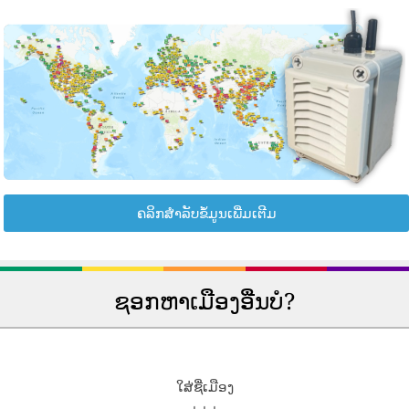
ຄລິກສຳລັບຂໍ້ມູນເພີ່ມເຕີມ
ຊອກຫາເມືອງອື່ນບໍ?
ໃສ່ຊື່ເມືອງ