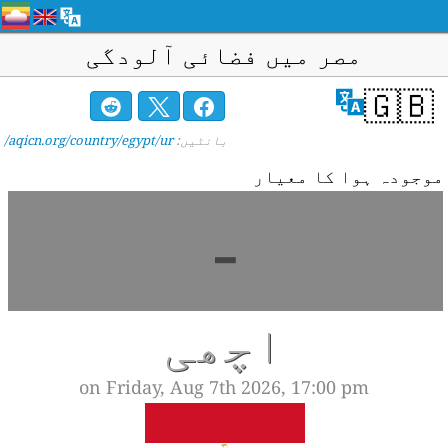
مصر میں فضائی آلودگی
🇬🇧
بانٹیں:
aqicn.org/country/egypt/ur/
وجودہ ہوا کا معیار
-
اچھی
on Friday, Aug 7th 2026, 17:00 pm