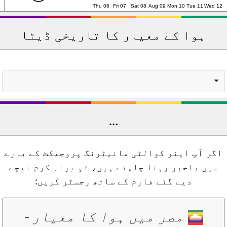
Thu 06
Fri 07
Sat 08
Aug 09
Mon 10
Tue 11
Wed 12
ہوا کے معیار کا تاریخی ڈیٹا
...
اگر آپ ایئر کوالٹی مانیٹرنگ پروجیکٹ کے بارے
میں باخبر رہنا چاہتے ہیں، تو براہ کرم نیچے
دیے گئے فارم کے ساتھ رجسٹر کریں:
مصر میں ہوا کا معیار
-