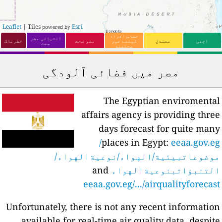
Leaflet
| Tiles
Esri
powered by
حساس افراد
انتہائی مضر
اچھی
معتدل
کیلئے غیر
مضر صحت
خطرناک
صحت
صحتمند
مصر میں فضائی آلودگی
The Egyptian enviromenta
affairs agency is providing thre
days forecast for quite man
eeaa.gov.eg/
places in Egypt:
وضوعاتبيئية/الهواء/نوعيةالهواء/
لتنبؤاتبنوعيةالهواء
and
eeaa.gov.eg/.../airqualityforecas
Unfortunately, there is not any recent informatio
available for real-time air quality data, despit