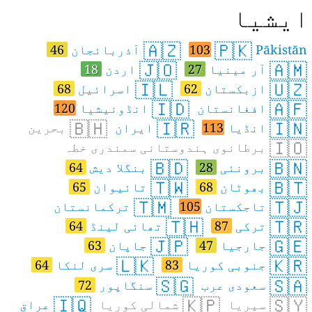
یشیا
🇦🇿
🇵🇰
Pākistān
103
آذربائجان
46
🇯🇴
🇦🇲
آر مینیا
27
اردن
18
🇮🇱
🇺🇿
ازبکستان
62
اسرائیل
68
🇮🇩
🇦🇫
افغانستان
انڈونیشیا
120
🇧🇭
🇮🇷
🇮🇳
انڈیا
113
ایران
بحرین
🇮🇴
برطانوی ہندوستانی سمندری خطہ
🇧🇩
🇧🇳
برونئی
28
بنگلا دیش
64
🇹🇼
🇧🇹
بھوٹان
68
تائیوان
65
🇹🇲
🇹🇯
تاجکستان
105
ترکمانستان
🇹🇭
🇹🇷
ترکی
87
تھائی لینڈ
64
🇯🇵
🇬🇪
جارجیا
47
جاپان
63
🇱🇰
🇰🇷
جنوبی کوریا
83
سری لنکا
64
🇸🇬
🇸🇦
سعودی عرب
سنگاپور
72
🇮🇶
🇰🇵
🇸🇾
سیریا
شمالی کوریا
عراق