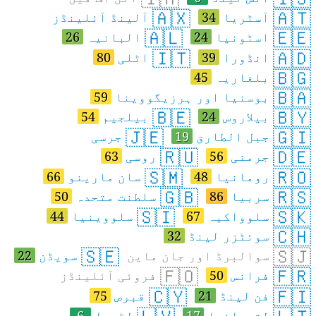
🇦🇽
🇦🇹
آسٹریا
34
آلینڈ آئلینڈز
🇦🇱
🇪🇪
اسٹونیا
24
البانیہ
26
🇮🇹
🇦🇩
انڈورا
39
اٹلی
80
🇧🇬
بلغاریہ
45
🇧🇦
بوسنیا اور ہرزیگووینا
59
🇧🇪
🇧🇾
بیلاروس
24
بیلجیم
54
🇯🇪
🇬🇮
جبل الطارق
19
جرسی
🇷🇺
🇩🇪
جرمنی
56
روسی
63
🇸🇲
🇷🇴
رومانیا
48
سان مارینو
66
🇬🇧
🇷🇸
سربیا
86
سلطنت متحدہ
50
🇸🇮
🇸🇰
سلوواکیہ
67
سلووینیا
44
🇨🇭
سوئٹزر لینڈ
32
🇸🇪
🇸🇯
سوالبرڈ اور جان ماین
سویڈن
22
🇫🇴
🇫🇷
فرانس
50
فروئی آئلینڈز
🇨🇾
🇫🇮
فن لینڈ
21
قبرص
75
لتھوانیا
17
لٹویا
6