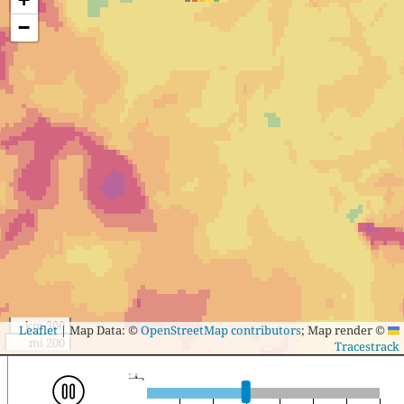
−
300 km
|
Map Data: ©
OpenStreetMap contributors
; Map render ©
Leaflet
200 mi
Tracestrack
ہفتہ 8، 21:00 (UTC)