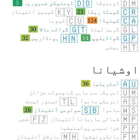
🇩🇴
🇩🇲
ڈومنیکا
ڈومنیکن جمہوریہ
5
🇰🇾
🇨🇷
کوسٹا ریکا
21
کیمین آئلینڈز
🇨🇺
🇨🇦
کینیڈا
124
کیوبا
🇬🇹
🇬🇱
گرین لینڈ
گواٹے مالا
30
🇭🇳
🇬🇵
گواڈیلوپ
14
ہونڈاروس
32
🇭🇹
ہیتی
وشیانا
🇦🇺
آسٹریلیا
36
🇺🇲
امریکہ سے باہر کے چھوٹے جزائز
🇹🇱
🇦🇸
امریکی ساموآ
تیمور لیسٹ
🇸🇧
🇼🇸
ساموآ
سولومن آئلینڈز
26
🇫🇯
🇲🇵
شمالی ماریانا آئلینڈز
فجی
🇵🇫
فرانسیسی پولینیشیا
🇲🇭
🇫🇲
مائکرونیشیا
مارشل آئلینڈز