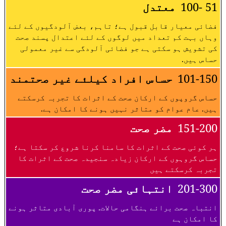
51 -100
معتدل
فضائی معیار قابل قبول ہے؛ تاہم، بعض آلودگیوں کے لئے
وہاں بہت کم تعداد میں لوگوں کے لئے اعتدال پسند صحت
کی تشویش ہو سکتی ہے جو فضائی آلودگی سے غیر معمولی
حساس ہیں.
101-150
حساس افراد کیلئے غیر صحتمند
حساس گروپوں کے ارکان صحت کے اثرات کا تجربہ کرسکتے
ہیں. عام عوام کو متاثر نہیں ہونے کا امکان ہے.
151-200
مضر صحت
ہر کوئی صحت کے اثرات کا سامنا کرنا شروع کر سکتا ہے؛
حساس گروہوں کے ارکان زیادہ سنجیدہ صحت کے اثرات کا
تجربہ کرسکتے ہیں
201-300
انتہائی مضر صحت
انتباہ صحت برائے ہنگامی حالات. پوری آبادی متاثر ہونے
کا امکان ہے