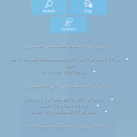
Search
Faq
Contact
اس پروجیکٹ کے بارے میں
ورلڈ ایئر کوالٹی انڈیکس پروجیکٹ ٹیم سے رابطہ
کریں۔
پریس اینڈ میڈیا کٹ
ہوا کے معیار کی تحقیق
ایئر کوالٹی نالج بیس اور آرٹیکلز
ہوا کے معیار کا تجربہ
ایئر کوالٹی سینسرز کا تجزیہ
اکثر پوچھے گئے سوالات