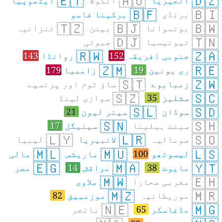
🇪🇹
🇦🇴
🇩🇿
🇧🇫
🇧🇮
برنڈی
برکینا فاسو
🇹🇿
🇧🇯
🇧🇼
بوتسوانا
بینن
تنزانیہ
🇩🇯
🇹🇳
تیونیسیا
جبوتی
🇷🇼
🇿🇦
جنوبی افریقہ
152
روانڈا
143
🇿🇲
🇷🇪
ری یونین
19
زامبیا
179
🇸🇹
🇿🇼
زمبابوے
ساؤ ٹوم اور پرنسپے
🇸🇿
🇸🇨
سشلیز
35
سوازی لینڈ
🇸🇱
🇸🇩
سوڈان
سیئر لیون
21
🇸🇳
🇸🇭
سینٹ ہیلینا
سینیگل
17
🇱🇾
🇱🇷
🇸🇴
صومالیہ
لائبیریا
لیبیا
🇲🇱
🇲🇺
🇱🇸
لیسوتھو
100
ماریشس
مالی
🇪🇬
🇲🇦
🇾🇹
مایوٹ
38
مراقش
14
مصر
🇲🇼
🇪🇭
مغربی صحارا
ملاوی
🇲🇿
🇲🇷
موریطانیہ
موزمبیق
82
🇳🇪
🇲🇬
مڈغاسکر
65
نائجر