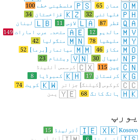
🇵🇸
🇴🇲
عمان
65
فلسطینی خطے
100
🇰🇿
🇵🇭
فلپائنی
32
قزاخستان
34
🇱🇧
🇱🇦
🇶🇦
قطر
87
لاؤس
11
لبنان
🇦🇪
🇲🇻
مالدیو
12
متحدہ عرب امارات
149
🇲🇳
🇲🇾
ملیشیا
78
منگولیا
42
🇲🇲
🇲🇴
مکاؤ
46
میانمار [برما]
52
🇻🇳
🇳🇵
نیپال
30
ویتنام
23
🇨🇽
🇨🇳
چین
115
کرسمس آئلینڈ
🇰🇭
🇰🇬
کرغستان
17
کمبوڈیا
8
🇰🇼
🇨🇨
کوکوس [کیلنگ] جزائر
کویت
74
🇾🇪
🇭🇰
ہانگ کانگ
68
یمن
ورپ
🇮🇪
🇽🇰
Kosovo
آئرلینڈ
15
🇮🇲
🇮🇸
آئس لینڈ
6
آئل آف مین