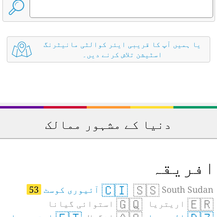
یا ہمیں آپ کا قریبی ایئر کوالٹی مانیٹرنگ
اسٹیشن تلاش کرنے دیں۔
دنیا کے مشہور ممالک
فریقہ
🇨🇮
🇸🇸
South Sudan
آئیوری کوسٹ
53
🇬🇶
🇪🇷
اریتریا
استوائی گیانا
الجیریا
انگولا
ایتھوپیا