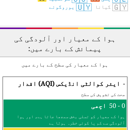
🇺🇾
🇬🇾
گیانا
یوروگوئے
ہوا کے معیار اور آلودگی کی
پیمائش کے بارے میں:
ہوا کے معیار کی سطح کے بارے میں
-
ایئر کوالٹی انڈیکس (AQI) اقدار
صحت کی تشویش کی سطح
0 - 50
اچھی
ہوا کے معیار کو تسلی بخش سمجھا جاتا ہے، اور ہوا
آلودگی سے کم یا کوئی خطرہ ہوتا ہے