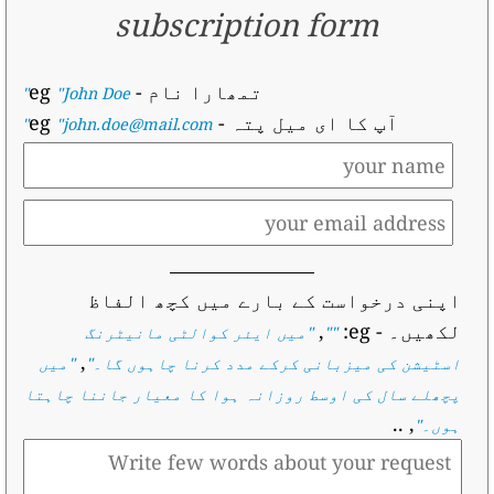
subscription form
تمھارا نام
- eg
"John Doe"
آپ کا ای میل پتہ
- eg
"john.doe@mail.com"
اپنی درخواست کے بارے میں کچھ الفاظ
لکھیں۔
- eg:
,
""
"
میں ایئر کوالٹی مانیٹرنگ
,
اسٹیشن کی میزبانی کرکے مدد کرنا چاہوں گا۔
"
"
میں
پچھلے سال کی اوسط روزانہ ہوا کا معیار جاننا چاہتا
, ..
ہوں۔
"