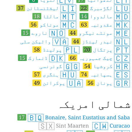
🇱🇻
🇱🇹
🇱🇮
🇱🇺
لگژمبرگ
22
لیشٹنسٹائن
37
🇲🇹
🇲🇩
مالدووا
14
مالٹا
18
🇲🇨
🇲🇰
مقدونیہ
63
موناکو
56
🇳🇴
🇲🇪
مونٹے نیگرو
44
ناروے
15
🇻🇦
🇳🇱
نیدر لینڈز
44
واٹیکن سٹی
🇵🇱
🇵🇹
پرتگال
20
پولینڈ
58
🇩🇰
🇨🇿
چیک جمہوریہ
66
ڈنمارک
15
🇬🇬
🇭🇷
کروشیا
54
گوئرنسی
🇭🇺
🇪🇸
ہسپانیہ
74
ہنگری
57
🇺🇦
🇬🇷
یونان
56
یوکرائن
49
مالی امریکہ
🇧🇶
17
Bonaire, Saint Eustatius and Saba
🇸🇽
🇨🇼
Sint Maarten
Curacao