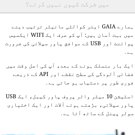
میں شرکت کیوں نہیں کرتے؟
ہمارے GAIA ایئر کوالٹی مانیٹر ترتیب دینے
میں بہت آسان ہیں: آپ کو صرف ایک WIFI ایکسیس
پوائنٹ اور USB کے موافق پاور سپلائی کی ضرورت
ے۔
یک بار منسلک ہونے کے بعد، آپ کی اصل وقت میں
فضائی آلودگی کی سطح نقشے اور API کے ذریعے
وری طور پر دستیاب ہو جاتی ہے۔
اسٹیشن 10 میٹر واٹر پروف پاور کیبل، ایک USB
اور سپلائی، بڑھتے ہوئے آلات اور ایک اختیاری
ولر پینل کے ساتھ آتا ہے۔