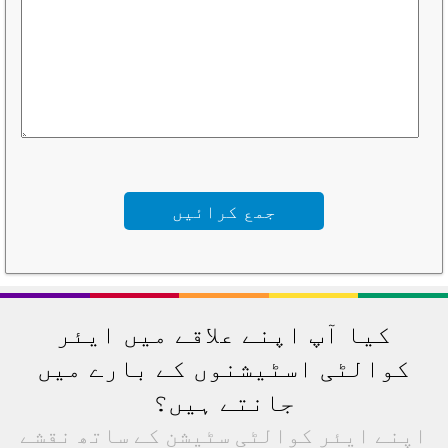
کیا آپ اپنے علاقے میں ایئر
کوالٹی اسٹیشنوں کے بارے میں
جانتے ہیں؟
اپنے ایئر کوالٹی سٹیشن کے ساتھ نقشے