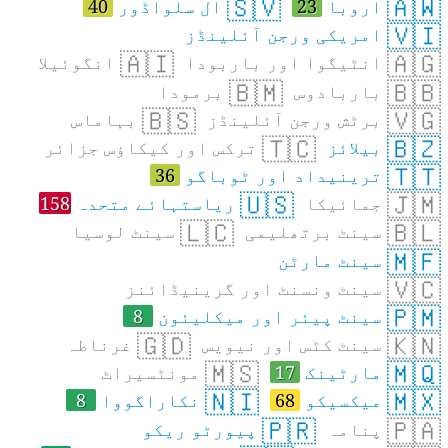
🇸🇻
🇦🇼
اروبا
23
ال سلواڈور
40
🇻🇮
امریکی ورجن آئلینڈز
🇦🇮
🇦🇬
انٹیگوا اور باربودا
انگوئیلا
🇧🇲
🇧🇧
باربادوس
برمودا
🇧🇸
🇻🇬
برٹش ورجن آئلینڈز
بہاماس
🇹🇨
🇧🇿
بیلائز
ترکس اور کیکاؤس جزائر
🇹🇹
ترینیداد اور ٹوباگو
36
🇺🇸
🇯🇲
جمائیکا
ریاستہائے متحدہ
158
🇱🇨
🇧🇱
سینٹ برتھلیمی
سینٹ لوسیا
🇲🇫
سینٹ مارٹن
🇻🇨
سینٹ ونسنٹ اور گرینیڈائنز
🇵🇲
سینٹ پیئر اور میکلیئون
8
🇬🇩
🇰🇳
سینٹ کٹس اور نیویس
غرناطہ
🇲🇸
🇲🇶
مارٹینک
17
مونٹسیراٹ
🇳🇮
🇲🇽
میکسیکو
68
نکاراگووا
8
🇵🇷
🇵🇦
پنامہ
پیورٹو ریکو