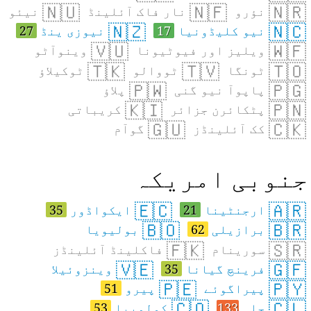
🇳🇺
🇳🇫
🇳🇷
نؤرو
نار فاک آئلینڈ
نیئو
🇳🇿
🇳🇨
نیو کلیڈونیا
17
نیوزی ینڈ
27
🇻🇺
🇼🇫
ویلیز اور فیوٹیونا
وینوآٹو
🇹🇰
🇹🇻
🇹🇴
ٹونگا
ٹووالو
ٹوکیلاؤ
🇵🇼
🇵🇬
پاپوآ نیو گنی
پلاؤ
🇰🇮
🇵🇳
پٹکائرن جزائر
کریباتی
🇬🇺
🇨🇰
کک آئلینڈز
گوآم
نوبی امریکہ
🇪🇨
🇦🇷
ارجنٹینا
21
ایکواڈور
35
🇧🇴
🇧🇷
برازیلی
62
بولیویا
🇫🇰
🇸🇷
سورینام
فاکلینڈ آئلینڈز
🇻🇪
🇬🇫
فرینچ گیانا
35
وینزوئیلا
🇵🇪
🇵🇾
پیراگوئے
پیرو
51
🇨🇴
🇨🇱
چلی
133
کولمبیا
53