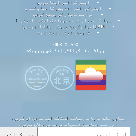
ایئر کوالٹی ڈیٹا سورس
ایئر کوالٹی انڈیکس کا حساب کتاب
ہوا کے معیار کی پیشن گوئی
ہوا کے معیار کی مصنوعات (ماسک، مانیٹر…)
API (ایپلی کیشن پروگرامنگ انٹرفیس)
تاریخی ڈیٹا پلیٹ فارم
© 2008-2025
ورلڈ ایئر کوالٹی انڈیکس پروجیکٹ
ہماری مفت ماہانہ میلنگ لسٹ کے لیے سائن اپ کریں،
اور نئے مضامین دستیاب ہونے پر مطلع کریں۔
جمع کرائیں