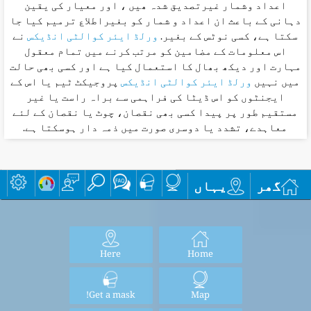
اعداد وشمار غیرتصدیق شدہ ھیں ، اور معیار کی یقین
دہانی کے باعث ان اعداد و شمار کو بغیراطلاع ترمیم کیا جا
سکتا ہے، کسی نوٹس کے بغیر.
ورلڈ ایئر کوالٹی انڈیکس
نے
اس معلومات کے مضامین کو مرتب کرنے میں تمام معقول
مہارت اور دیکھ بھال کا استعمال کیا ہے اور کسی بھی حالت
میں نہیں
ورلڈ ایئر کوالٹی انڈیکس
پروجیکٹ ٹیم یا اس کے
ایجنٹوں کو اس ڈیٹا کی فراہمی سے براہ راست یا غیر
مستقیم طور پر پیدا کسی بھی نقصان، چوٹ یا نقصان کے لئے
معاہدے، تشدد یا دوسری صورت میں ذمہ دار ہوسکتا ہے.
گھر
یہاں
Here
Home
Get a mask!
Map