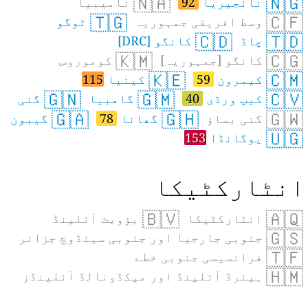
🇳🇦
🇳🇬
نائجیریا
92
نامیبیا
🇹🇬
🇨🇫
وسط افریقی جمہوریہ
ٹوگو
🇨🇩
🇹🇩
چاڈ
کانگو [DRC]
🇰🇲
🇨🇬
کانگو [جمہوریہ]
کوموروس
🇰🇪
🇨🇲
کیمرون
59
کینیا
115
🇬🇳
🇬🇲
🇨🇻
کیپ ورڈی
40
گامبیا
گنی
🇬🇦
🇬🇭
🇬🇼
گنی بساؤ
گھانا
78
گیبون
🇺🇬
یوگانڈا
153
نٹارکٹیکا
🇧🇻
🇦🇶
انٹارکٹیکا
بؤویٹ آئلینڈ
🇬🇸
جنوبی جارجیا اور جنوبی سینڈوچ جزائر
🇹🇫
فرانسیسی جنوبی خطے
🇭🇲
ہیئرڈ آئلینڈ اور میکڈونالڈ آئلینڈز