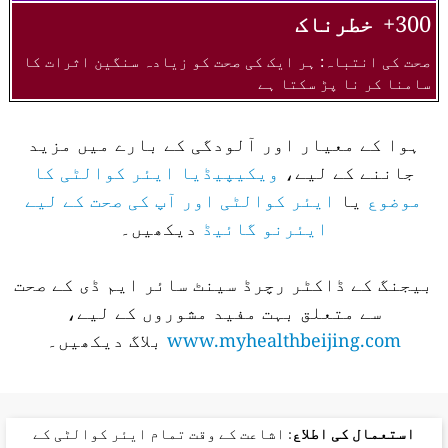
300+
خطرناک
صحت کی انتباہ: ہر ایک کی صحت کو زیادہ سنگین اثرات کا
سامنا کر نا پڑ سکتا ہے
ہوا کے معیار اور آلودگی کے بارے میں مزید
جاننے کے لیے،
ویکیپیڈیا ایئر کوالٹی کا
موضوع
یا
ایئر کوالٹی اور آپ کی صحت کے لیے
ایئرنو گائیڈ
دیکھیں۔
بیجنگ کے ڈاکٹر رچرڈ سینٹ سائر ایم ڈی کے صحت
سے متعلق بہت مفید مشوروں کے لیے،
www.myhealthbeijing.com
بلاگ دیکھیں۔
استعمال کی اطلاع
: اشاعت کے وقت تمام ایئر کوالٹی کے