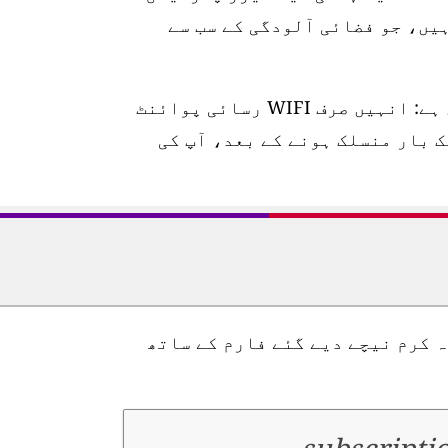
یں، جو فضائی آلودگی کے سب سے
سیٹ اپ کرنا بہت آسان ہے: انہیں صرف WIFI رسائی پوائنٹ
 بار منسلک ہونے کے بعد، آپ کی
 کرم نیچے دیے گئے فارم کے ساتھ