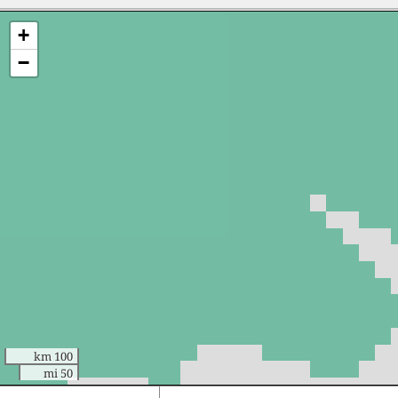
+
−
100 km
50 mi