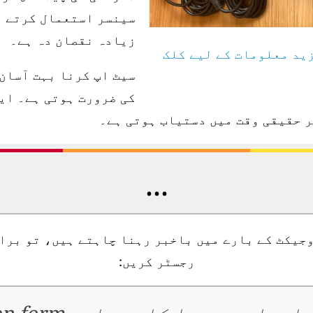
سینسر استعمال کرتے ہ
زیادہ نقصان دہ ہے۔
ید معلومات کے لیے کلک
کی ضرورت ہوتی ہے۔ ایک
 حقیقی وقت میں دستیاب ہوتی ہے۔
...
جیکٹ کے بارے میں باخبر رہنا چاہتے ہیں، تو براہ
رجسٹر کریں: