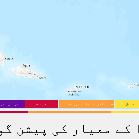
معتدل
حساس افراد کیلئے غیر صحتمند
مضر صحت
انتہائی مضر 
 کے معیار کی پیشن گو