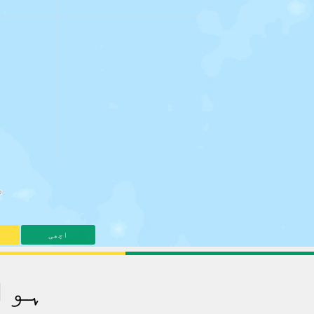
اچھی
ہوا