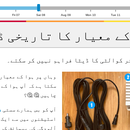
Sp
Fri 07
Sat 08
Aug 09
Mon 10
Tue 11
کے معیار کا تاریخی ڈ
ئر کوالٹی کا ڈیٹا فراہم نہیں کر سکتے۔
وہاں پر ہوا کے معیار
سکتا ہے کہ آپ ہوا کے 
چاہیں 🤔 🤔؟
آپ کو بس ہمارے سستی
A
آلودگی کی پیمائش کرن