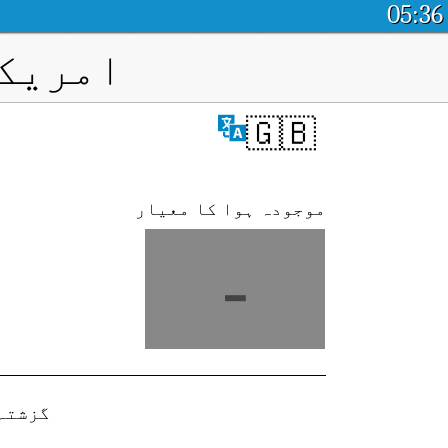
05:36
امریکی
🇬🇧
موجودہ ہوا کا معیار
-
گزشتہ 24 گھنٹے ہوا کا معیار، 2024-10-15 کو ریکار