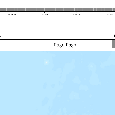
Mon 14
03 AM
06 AM
09 AM
ش
Pago Pago