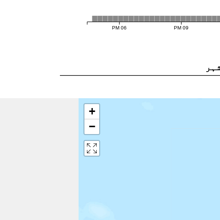
06 PM
09 PM
ہر
+
−