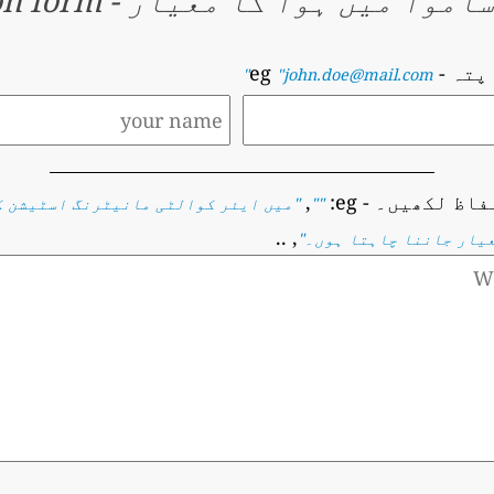
اموا میں ہوا کا معیار
-
on form
 پتہ
- eg
"john.doe@mail.com"
فاظ لکھیں۔
- eg:
,
""
"
میں ایئر کوالٹی مانیٹرنگ اسٹیشن ک
, ..
عیار جاننا چاہتا ہوں۔
"