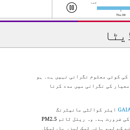
ہفتہ 8، 16:00 (UTC)
Thu 06
یٹا
 کی کوئی معلوم نگرانی نہیں ہے۔ ہو
معیار کی نگرانی میں مدد کرنا
GAI
ایئر کوالٹی مانیٹرنگ
اسٹیشنوں میں سے ایک کی ضرورت ہے۔ وہ ریئل ٹائم PM2.5
ے کے لیے ہائی ٹیک لیزر پارٹیکل