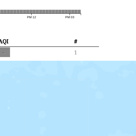
12 PM
03 PM
AQI
#
-
1