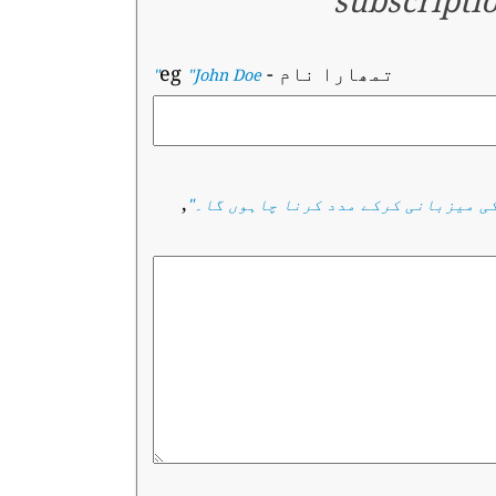
subscripti
تمھارا نام
- eg
"John Doe"
,
ی میزبانی کرکے مدد کرنا چاہوں گا۔
"