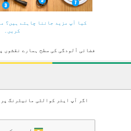
کیا آپ مزید جاننا چاہتے ہیں؟ مز
کریں۔
فضائی آلودگی کی سطح ہمارے نقشوں پر
اگر آپ ایئر کوالٹی مانیٹرنگ پرو