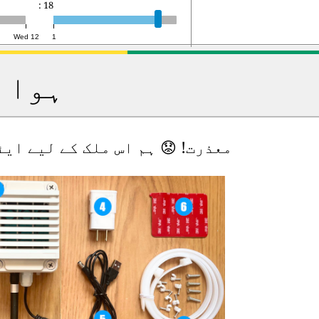
eed(FPS): 18
Wed 12
1
ہوا 
معذرت! 😟 ہم اس ملک کے لیے ای