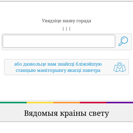
Увядзіце назву горада
↓ ↓ ↓
або дазвольце нам знайсці бліжэйшую
станцыю маніторынгу якасці паветра
Вядомыя краіны свету