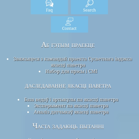
Faq
Search
Contact
Аб гэтым праекце
Звяжыцеся з камандай праекта Сусветнага індэкса
якасці паветра
Набор для прэсы і СМІ
даследаванне якасці паветра
База ведаў і артыкулы па якасці паветра
Эксперымент па якасці паветра
Аналіз датчыкаў якасці паветра
Часта задаюць пытанні