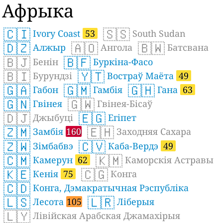
Афрыка
🇨🇮
🇸🇸
Ivory Coast
53
South Sudan
🇩🇿
🇦🇴
🇧🇼
Алжыр
Ангола
Батсвана
🇧🇯
🇧🇫
Бенін
Буркіна-Фасо
🇧🇮
🇾🇹
Бурундзі
Востраў Маёта
49
🇬🇦
🇬🇲
🇬🇭
Габон
Гамбія
Гана
63
🇬🇳
🇬🇼
Гвінея
Гвінея-Бісаў
🇩🇯
🇪🇬
Джыбуці
Егіпет
🇿🇲
🇪🇭
Замбія
160
Заходняя Сахара
🇿🇼
🇨🇻
Зімбабвэ
Каба-Вердэ
49
🇨🇲
🇰🇲
Камерун
62
Каморскія Астравы
🇰🇪
🇨🇬
Кенія
75
Конга
🇨🇩
Конга, Дэмакратычная Рэспубліка
🇱🇸
🇱🇷
Лесота
105
Ліберыя
🇱🇾
Лівійская Арабская Джамахірыя