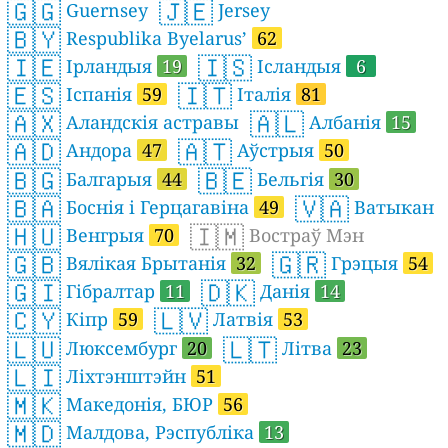
🇬🇬
🇯🇪
Guernsey
Jersey
🇧🇾
Respublika Byelarus’
62
🇮🇪
🇮🇸
Ірландыя
19
Ісландыя
6
🇪🇸
🇮🇹
Іспанія
59
Італія
81
🇦🇽
🇦🇱
Аландскія астравы
Албанія
15
🇦🇩
🇦🇹
Андора
47
Аўстрыя
50
🇧🇬
🇧🇪
Балгарыя
44
Бельгія
30
🇧🇦
🇻🇦
Боснія і Герцагавіна
49
Ватыкан
🇭🇺
🇮🇲
Венгрыя
70
Востраў Мэн
🇬🇧
🇬🇷
Вялікая Брытанія
32
Грэцыя
54
🇬🇮
🇩🇰
Гібралтар
11
Данія
14
🇨🇾
🇱🇻
Кіпр
59
Латвія
53
🇱🇺
🇱🇹
Люксембург
20
Літва
23
🇱🇮
Ліхтэнштэйн
51
🇲🇰
Македонія, БЮР
56
🇲🇩
Малдова, Рэспубліка
13