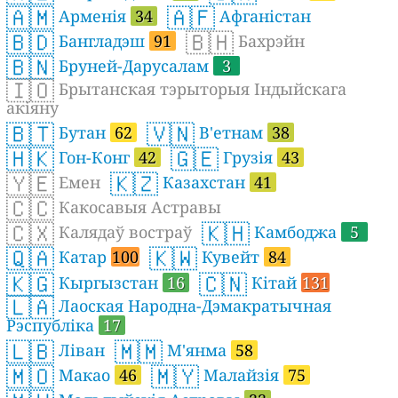
🇦🇲
🇦🇫
Арменія
34
Афганістан
🇧🇩
🇧🇭
Бангладэш
91
Бахрэйн
🇧🇳
Бруней-Дарусалам
3
🇮🇴
Брытанская тэрыторыя Індыйскага
акіяну
🇧🇹
🇻🇳
Бутан
62
В'етнам
38
🇭🇰
🇬🇪
Гон-Конг
42
Грузія
43
🇾🇪
🇰🇿
Емен
Казахстан
41
🇨🇨
Какосавыя Астравы
🇨🇽
🇰🇭
Калядаў востраў
Камбоджа
5
🇶🇦
🇰🇼
Катар
100
Кувейт
84
🇰🇬
🇨🇳
Кыргызстан
16
Кітай
131
🇱🇦
Лаоская Народна-Дэмакратычная
Рэспубліка
17
🇱🇧
🇲🇲
Ліван
М'янма
58
🇲🇴
🇲🇾
Макао
46
Малайзія
75