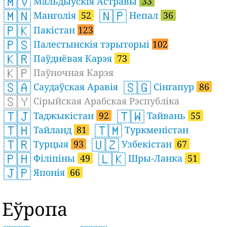
🇲🇻
Мальдыўскія Астравы
33
🇲🇳
🇳🇵
Манголія
52
Непал
36
🇵🇰
Пакістан
123
🇵🇸
Палестынскія тэрыторыі
102
🇰🇷
Паўднёвая Карэя
73
🇰🇵
Паўночная Карэя
🇸🇦
🇸🇬
Саудаўская Аравія
Сінгапур
86
🇸🇾
Сірыйская Арабская Рэспубліка
🇹🇯
🇹🇼
Таджыкістан
92
Тайвань
55
🇹🇭
🇹🇲
Тайланд
81
Туркменістан
🇹🇷
🇺🇿
Турцыя
93
Узбекістан
67
🇵🇭
🇱🇰
Філіпіны
49
Шры-Ланка
51
🇯🇵
Японія
66
Еўропа