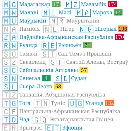
🇲🇬
🇲🇿
Мадагаскар
17
Мазамбік
174
🇲🇼
🇲🇱
🇲🇦
Малаві
Малі
Марока
14
🇲🇺
🇲🇷
Маўрыкій
Маўрытанія
🇳🇦
🇳🇪
🇳🇬
Намібія
Нігер
Нігерыя
106
🇿🇦
Паўднёва-Афрыканская Рэспубліка
170
🇷🇼
🇷🇪
Руанда
Рэюньён
21
🇸🇴
🇸🇹
Самалі
Сан-Томэ і Прынсіпі
🇸🇿
🇸🇭
Свазіленд
Святой Алены, Востраў
🇸🇨
Сейшэльскія Астравы
57
🇸🇳
🇸🇩
Сенегал
4
Судан
🇸🇱
Сьера-Леонэ
58
🇹🇿
Танзанія, Аб'яднаная Рэспубліка
🇹🇬
🇹🇳
🇺🇬
Тога
Туніс
Уганда
132
🇨🇫
Цэнтральна-Афрыканская Рэспубліка
🇹🇩
🇬🇶
Чад
Экватарыяльная Гвінея
🇪🇷
🇪🇹
Эрытрэя
Эфіопія