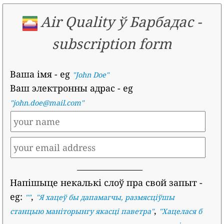
Air Quality ў Барбадас
-
subscription form
Ваша імя
- eg
"John Doe"
Ваш электронны адрас
- eg
"john.doe@mail.com"
Напішыце некалькі слоў пра свой запыт
-
eg:
,
""
"
Я хацеў бы дапамагчы, размясціўшы
,
станцыю маніторынгу якасці паветра
"
"
Хацелася б