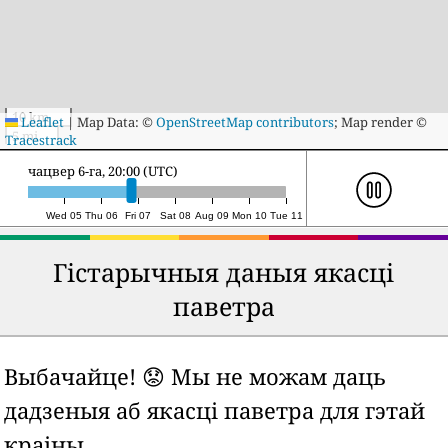
10 km
Leaflet
|
Map Data: ©
OpenStreetMap contributors
; Map render ©
5 mi
Tracestrack
пятніца 7-га, 16:00 (UTC)
Wed 05
Thu 06
Fri 07
Sat 08
Aug 09
Mon 10
Tue 11
Гістарычныя даныя якасці
паветра
Выбачайце! 😟 Мы не можам даць
дадзеныя аб якасці паветра для гэтай
краіны.