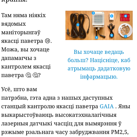
Там няма ніякіх
вядомых
маніторынгаў
якасці паветра 😢.
Можа, вы хочаце
Вы хочаце ведаць
дапамагчы з
больш? Націсніце, каб
кантролем якасці
атрымаць дадатковую
паветра 🤔 🤔?
інфармацыю.
Усё, што вам
патрэбна, гэта адна з нашых даступных
станцый кантролю якасці паветра
GAIA
. Яны
выкарыстоўваюць высокатэхналагічныя
лазерныя датчыкі часціц для вымярэння ў
рэжыме рэальнага часу забруджвання PM2,5,