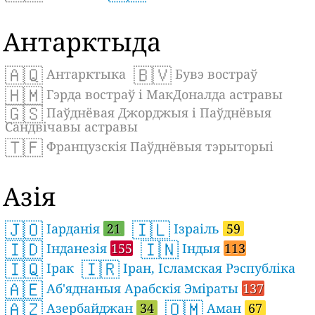
Антарктыда
🇦🇶
🇧🇻
Антарктыка
Бувэ востраў
🇭🇲
Гэрда востраў і МакДоналда астравы
🇬🇸
Паўднёвая Джорджыя і Паўднёвыя
Сандвічавы астравы
🇹🇫
Французскія Паўднёвыя тэрыторыі
Азія
🇯🇴
🇮🇱
Іарданія
21
Ізраіль
59
🇮🇩
🇮🇳
Інданезія
155
Індыя
113
🇮🇶
🇮🇷
Ірак
Іран, Ісламская Рэспубліка
🇦🇪
Аб'яднаныя Арабскія Эміраты
137
🇦🇿
🇴🇲
Азербайджан
34
Аман
67