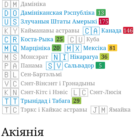
🇩🇲
Дамініка
🇩🇴
Дамініканская Рэспубліка
13
🇺🇸
Злучаныя Штаты Амерыкі
175
🇰🇾
🇨🇦
Кайманавы астравы
Канада
146
🇨🇷
🇨🇺
Коста-Рыка
25
Куба
🇲🇶
🇲🇽
Марцініка
20
Мексіка
81
🇲🇸
🇳🇮
Монсэрат
Нікарагуа
36
🇵🇦
🇸🇻
Панама
Сальвадор
5
🇧🇱
Сен-Бартэльмі
🇻🇨
Сэнт-Вінсэнт і Грэнадыны
🇰🇳
🇱🇨
Сэнт-Кітс і Нэвіс
Сэнт-Люсія
🇹🇹
Трынідад і Табага
29
🇹🇨
🇯🇲
Тэркс і Кайкас астравы
Ямайка
Акіянія