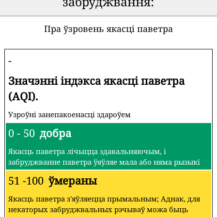
забруджвання:
Пра ўзровень якасці паветра
-
Значэнні індэкса якасці паветра
(AQI).
Узроўні занепакоенасці здароўем
0 - 50
добра
Якасць паветра лічыцца здавальняючым, і
забруджванне паветра ўяўляе мала або няма рызыкі
51 -100
ўмераны
Якасць паветра з'яўляецца прымальным; Аднак, для
некаторых забруджвальных рэчываў можа быць