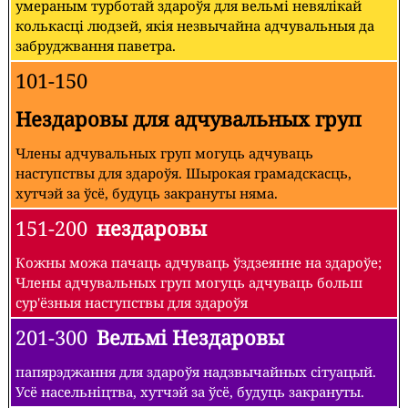
умераным турботай здароўя для вельмі невялікай
колькасці людзей, якія незвычайна адчувальныя да
забруджвання паветра.
101-150
Нездаровы для адчувальных груп
Члены адчувальных груп могуць адчуваць
наступствы для здароўя. Шырокая грамадскасць,
хутчэй за ўсё, будуць закрануты няма.
151-200
нездаровы
Кожны можа пачаць адчуваць ўздзеянне на здароўе;
Члены адчувальных груп могуць адчуваць больш
сур'ёзныя наступствы для здароўя
201-300
Вельмі Нездаровы
папярэджання для здароўя надзвычайных сітуацый.
Усё насельніцтва, хутчэй за ўсё, будуць закрануты.