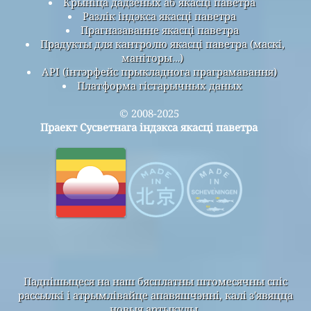
Крыніца дадзеных аб якасці паветра
Разлік індэкса якасці паветра
Прагназаванне якасці паветра
Прадукты для кантролю якасці паветра (маскі,
маніторы…)
API (інтэрфейс прыкладнога праграмавання)
Платформа гістарычных даных
© 2008-2025
Праект Сусветнага індэкса якасці паветра
Падпішыцеся на наш бясплатны штомесячны спіс
рассылкі і атрымлівайце апавяшчэнні, калі з'явяцца
новыя артыкулы.