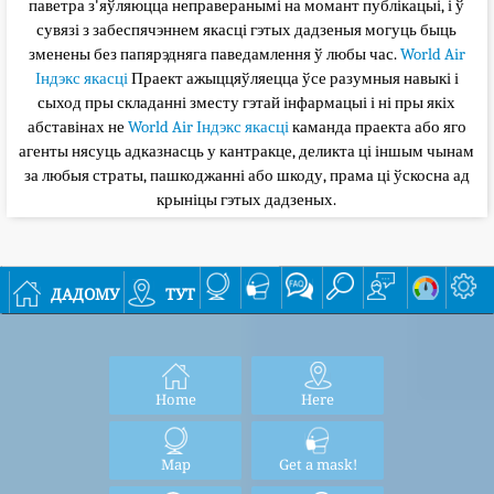
паветра з'яўляюцца неправеранымі на момант публікацыі, і ў
сувязі з забеспячэннем якасці гэтых дадзеныя могуць быць
зменены без папярэдняга паведамлення ў любы час.
World Air
Індэкс якасці
Праект ажыццяўляецца ўсе разумныя навыкі і
сыход пры складанні зместу гэтай інфармацыі і ні пры якіх
абставінах не
World Air Індэкс якасці
каманда праекта або яго
агенты нясуць адказнасць у кантракце, деликта ці іншым чынам
за любыя страты, пашкоджанні або шкоду, прама ці ўскосна ад
крыніцы гэтых дадзеных.
дадому
тут
Home
Here
Map
Get a mask!