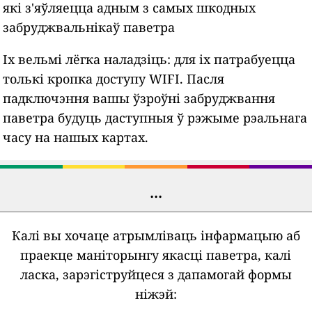
які з'яўляецца адным з самых шкодных
забруджвальнікаў паветра
Іх вельмі лёгка наладзіць: для іх патрабуецца
толькі кропка доступу WIFI. Пасля
падключэння вашы ўзроўні забруджвання
паветра будуць даступныя ў рэжыме рэальнага
часу на нашых картах.
...
Калі вы хочаце атрымліваць інфармацыю аб
праекце маніторынгу якасці паветра, калі
ласка, зарэгіструйцеся з дапамогай формы
ніжэй: