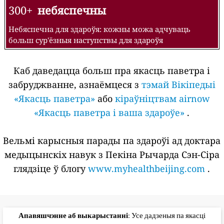
300+
небяспечны
Небяспечна для здароўя: кожны можа адчуваць
больш сур'ёзныя наступствы для здароўя
Каб даведацца больш пра якасць паветра і
забруджванне, азнаёмцеся з
тэмай Вікіпедыі
«Якасць паветра»
або
кіраўніцтвам airnow
«Якасць паветра і ваша здароўе»
.
Вельмі карысныя парады па здароўі ад доктара
медыцынскіх навук з Пекіна Рычарда Сэн-Сіра
глядзіце ў блогу
www.myhealthbeijing.com
.
Апавяшчэнне аб выкарыстанні
: Усе дадзеныя па якасці