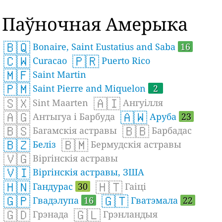
Паўночная Амерыка
🇧🇶
Bonaire, Saint Eustatius and Saba
16
🇨🇼
🇵🇷
Curacao
Puerto Rico
🇲🇫
Saint Martin
🇵🇲
Saint Pierre and Miquelon
2
🇸🇽
🇦🇮
Sint Maarten
Ангуілля
🇦🇬
🇦🇼
Антыгуа і Барбуда
Аруба
23
🇧🇸
🇧🇧
Багамскія астравы
Барбадас
🇧🇿
🇧🇲
Беліз
Бермудскія астравы
🇻🇬
Віргінскія астравы
🇻🇮
Віргінскія астравы, ЗША
🇭🇳
🇭🇹
Гандурас
30
Гаіці
🇬🇵
🇬🇹
Гвадэлупа
16
Гватэмала
22
🇬🇩
🇬🇱
Грэнада
Грэнландыя