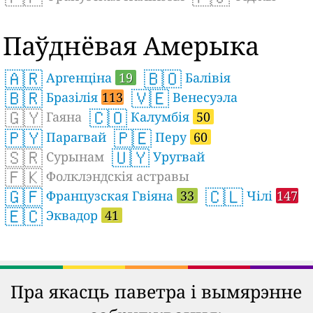
Паўднёвая Амерыка
🇦🇷
🇧🇴
Аргенціна
19
Балівія
🇧🇷
🇻🇪
Бразілія
113
Венесуэла
🇬🇾
🇨🇴
Гаяна
Калумбія
50
🇵🇾
🇵🇪
Парагвай
Перу
60
🇸🇷
🇺🇾
Сурынам
Уругвай
🇫🇰
Фолклэндскія астравы
🇬🇫
🇨🇱
Французская Гвіяна
33
Чілі
147
🇪🇨
Эквадор
41
Пра якасць паветра і вымярэнне