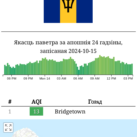
Якасць паветра за апошнія 24 гадзіны,
запісаная 2024-10-15
06 PM
09 PM
Mon 14
03 AM
06 AM
09 AM
12 PM
03 PM
#
AQI
Горад
1
13
Bridgetown