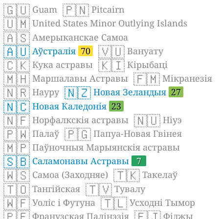
🇬🇺
🇵🇳
Guam
Pitcairn
🇺🇲
United States Minor Outlying Islands
🇦🇸
Амерыканскае Самоа
🇦🇺
🇻🇺
Аўстралія
70
Вануату
🇨🇰
🇰🇮
Кука астравы
Кірыбаці
🇲🇭
🇫🇲
Маршалавы Астравы
Мікранезія
🇳🇷
🇳🇿
Науру
Новая Зеландыя
27
🇳🇨
Новая Каледонія
23
🇳🇫
🇳🇺
Норфалкскія астравы
Ніуэ
🇵🇼
🇵🇬
Палаў
Папуа-Новая Гвінея
🇲🇵
Паўночныя Марыянскія астравы
🇸🇧
Саламонавы Астравы
7
🇼🇸
🇹🇰
Самоа (Заходняе)
Такелаў
🇹🇴
🇹🇻
Тангійская
Тувалу
🇼🇫
🇹🇱
Уоліс і Футуна
Усходні Тымор
🇵🇫
🇫🇯
Франузская Палінэзія
Фіджы