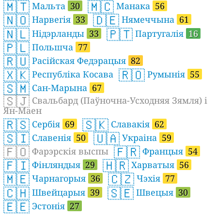
🇲🇹
🇲🇨
Мальта
30
Манака
56
🇳🇴
🇩🇪
Нарвегія
33
Нямеччына
61
🇳🇱
🇵🇹
Нідэрланды
33
Партугалія
16
🇵🇱
Польшча
77
🇷🇺
Расійская Федэрацыя
82
🇽🇰
🇷🇴
Республіка Косава
Румынія
55
🇸🇲
Сан-Марына
67
🇸🇯
Свальбард (Паўночна-Усходняя Зямля) і
Ян-Маен
🇷🇸
🇸🇰
Сербія
69
Славакія
62
🇸🇮
🇺🇦
Славенія
50
Украіна
59
🇫🇴
🇫🇷
Фарэрскія выспы
Францыя
54
🇫🇮
🇭🇷
Фінляндыя
29
Харватыя
56
🇲🇪
🇨🇿
Чарнагорыя
36
Чэхія
77
🇨🇭
🇸🇪
Швейцарыя
39
Швецыя
30
🇪🇪
Эстонія
27