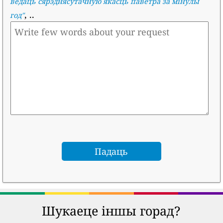
ведаць сярэднясутачную якасць паветра за мінулы
, ..
год
"
Шукаеце іншы горад?