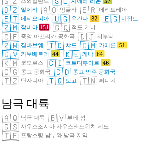
🇸🇿
🇸🇱
스와질란드
시에라 리온
37
🇩🇿
🇦🇴
🇪🇷
알제리
앙골라
에리트레아
🇪🇹
🇺🇬
🇪🇬
에티오피아
우간다
82
이집트
🇿🇲
🇬🇶
잠비아
151
적도 기니
🇨🇫
🇩🇯
중앙 아프리카 공화국
지부티
🇿🇼
🇹🇩
🇨🇲
짐바브웨
챠드
카메룬
51
🇨🇻
🇰🇪
카보베르데
44
케냐
64
🇰🇲
🇨🇮
코모로스
코트디부아르
46
🇨🇬
🇨🇩
콩고 공화국
콩고 민주 공화국
🇹🇿
🇹🇬
🇹🇳
탄자니아
토고
튀니지
남극 대륙
🇦🇶
🇧🇻
남극 대륙
부베 섬
🇬🇸
사우스조지아 사우스샌드위치 제도
🇹🇫
프랑스령 남부와 남극 지역