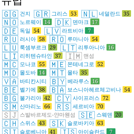
🇬🇬
🇬🇷
🇳🇱
건지
그리스
53
네덜란드
35
🇳🇴
🇩🇰
노르웨이
14
덴마크
17
🇩🇪
🇱🇻
독일
54
라트비아
7
🇷🇺
🇷🇴
러시아
58
루마니아
54
🇱🇺
🇱🇹
룩셈부르크
29
리투아니아
16
🇱🇮
🇮🇲
리히텐슈타인
37
맨섬
🇲🇨
🇲🇪
모나코
55
몬테네그로
52
🇲🇩
🇲🇹
몰도바
14
몰타
35
🇻🇦
🇧🇾
바티칸시티
베라루스
16
🇧🇪
🇧🇦
벨기에
38
보스니아헤르체고비나
54
🇧🇬
🇨🇾
불가리아
42
사이프러스
72
🇸🇲
🇷🇸
산마리노
66
세르비아
70
🇸🇯
🇸🇪
스발바르제도-얀마웬섬
스웨덴
20
🇨🇭
🇸🇰
스위스
43
슬로바키아
63
🇸🇮
🇮🇸
슬로베니아
41
아이슬란드
7