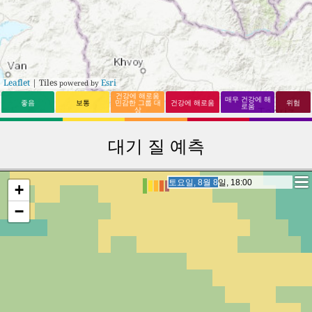
Leaflet
| Tiles
Esri
powered by
건강에 해로움
매우 건강에 해
좋음
보통
민감한 그룹 대
건강에 해로움
위험
로움
상
대기 질 예측
일요일, 8월 9일, 15:00
일요일, 8월 9일, 15:00
+
−