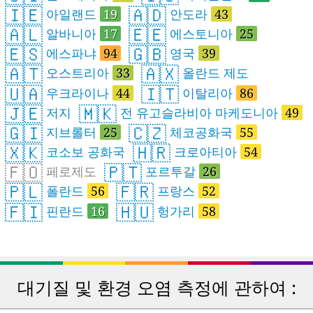
🇮🇪
🇦🇩
아일랜드
19
안도라
43
🇦🇱
🇪🇪
알바니아
17
에스토니아
25
🇪🇸
🇬🇧
에스파냐
94
영국
39
🇦🇹
🇦🇽
오스트리아
33
올란드 제도
🇺🇦
🇮🇹
우크라이나
44
이탈리아
86
🇯🇪
🇲🇰
저지
전 유고슬라비아 마케도니아
49
🇬🇮
🇨🇿
지브롤터
25
체코공화국
55
🇽🇰
🇭🇷
코소보 공화국
크로아티아
54
🇫🇴
🇵🇹
페로제도
포르투갈
26
🇵🇱
🇫🇷
폴란드
56
프랑스
52
🇫🇮
🇭🇺
핀란드
16
헝가리
58
대기질 및 환경 오염 측정에 관하여 :