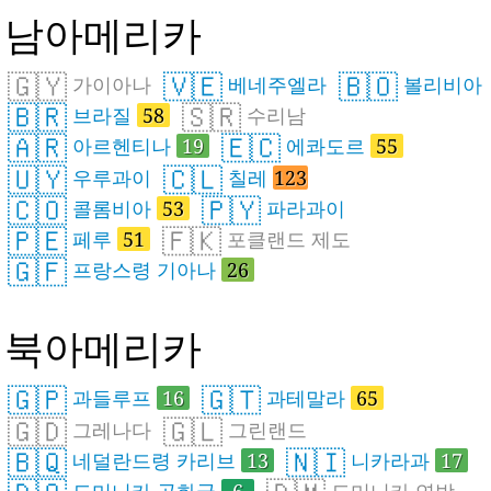
남아메리카
🇬🇾
🇻🇪
🇧🇴
가이아나
베네주엘라
볼리비아
🇧🇷
🇸🇷
브라질
58
수리남
🇦🇷
🇪🇨
아르헨티나
19
에콰도르
55
🇺🇾
🇨🇱
우루과이
칠레
123
🇨🇴
🇵🇾
콜롬비아
53
파라과이
🇵🇪
🇫🇰
페루
51
포클랜드 제도
🇬🇫
프랑스령 기아나
26
북아메리카
🇬🇵
🇬🇹
과들루프
16
과테말라
65
🇬🇩
🇬🇱
그레나다
그린랜드
🇧🇶
🇳🇮
네덜란드령 카리브
13
니카라과
17
도미니카 공화국
6
도미니카 연방