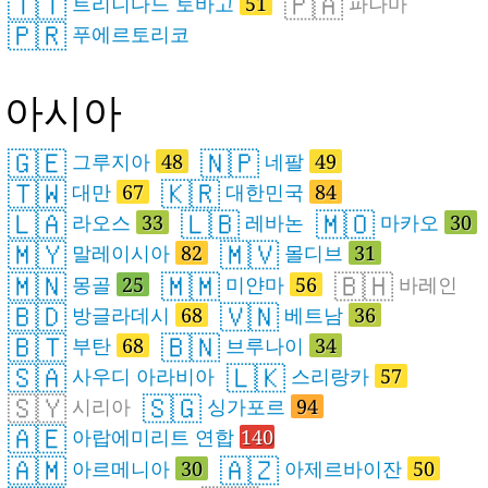
🇹🇹
🇵🇦
트리니다드 토바고
51
파나마
🇵🇷
푸에르토리코
아시아
🇬🇪
🇳🇵
그루지아
48
네팔
49
🇹🇼
🇰🇷
대만
67
대한민국
84
🇱🇦
🇱🇧
🇲🇴
라오스
33
레바논
마카오
30
🇲🇾
🇲🇻
말레이시아
82
몰디브
31
🇲🇳
🇲🇲
🇧🇭
몽골
25
미얀마
56
바레인
🇧🇩
🇻🇳
방글라데시
68
베트남
36
🇧🇹
🇧🇳
부탄
68
브루나이
34
🇸🇦
🇱🇰
사우디 아라비아
스리랑카
57
🇸🇾
🇸🇬
시리아
싱가포르
94
🇦🇪
아랍에미리트 연합
140
🇦🇲
🇦🇿
아르메니아
30
아제르바이잔
50