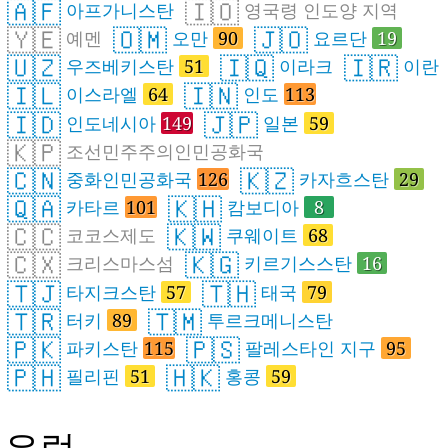
🇦🇫
🇮🇴
아프가니스탄
영국령 인도양 지역
🇾🇪
🇴🇲
🇯🇴
예멘
오만
90
요르단
19
🇺🇿
🇮🇶
🇮🇷
우즈베키스탄
51
이라크
이란
🇮🇱
🇮🇳
이스라엘
64
인도
113
🇮🇩
🇯🇵
인도네시아
149
일본
59
🇰🇵
조선민주주의인민공화국
🇨🇳
🇰🇿
중화인민공화국
126
카자흐스탄
29
🇶🇦
🇰🇭
카타르
101
캄보디아
8
🇨🇨
🇰🇼
코코스제도
쿠웨이트
68
🇨🇽
🇰🇬
크리스마스섬
키르기스스탄
16
🇹🇯
🇹🇭
타지크스탄
57
태국
79
🇹🇷
🇹🇲
터키
89
투르크메니스탄
🇵🇰
🇵🇸
파키스탄
115
팔레스타인 지구
95
🇵🇭
🇭🇰
필리핀
51
홍콩
59
유럽