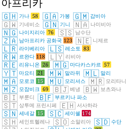
아프리카
🇬🇭
🇬🇦
🇬🇲
가나
58
가봉
감비아
🇬🇼
🇬🇳
🇳🇦
기네비소
기니
나미비아
🇳🇬
🇸🇸
나이지리아
76
남수단
🇿🇦
🇳🇪
남아프리카 공화국
123
니제르
🇱🇷
🇱🇸
라이베리아
레소토
83
🇷🇼
🇱🇾
르완다
118
리비아
🇷🇪
🇲🇬
리유니온
26
마다카스카르
57
🇾🇹
🇲🇼
🇲🇱
마요티
21
말라위
말리
🇲🇦
🇲🇺
🇲🇷
모로코
15
모리셔스
모리타니
🇲🇿
🇧🇯
🇧🇼
모잠비크
69
베냉
보츠와나
🇧🇮
🇧🇫
부룬디
부르키나 파소
🇸🇹
🇪🇭
상투메 프린시페
서사하라
🇸🇳
🇸🇨
세네갈
15
세이쉘
174
🇸🇭
🇸🇴
🇸🇩
세인트헬레나
소말리아
수단