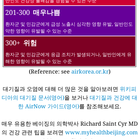
반인도 건강상 불쾌감을 경험할 수 있는 수준
201-300
매우나쁨
환자군 및 민감군에게 급성 노출시 심각한 영향 유발, 일반인도
약한 영향이 유발될 수 있는 수준
300+
위험
환자군 및 민감군에게 응급 조치가 발생되거나, 일반인에게 유
해한 영향이 유발될 수 있는 수준
(Reference: see
airkorea.or.kr
)
대기질과 오염에 대해 더 많은 것을 알아보려면
위키피
디아의 대기질 문서(영어)
을 보거나
대기질과 건강에 대
한 AirNow 가이드(영어)
를 참조해보세요.
매우 유용한 베이징의 의학박사 Richard Saint Cyr MD
의 건강 관련 팁을 보려면
www.myhealthbeijing.com