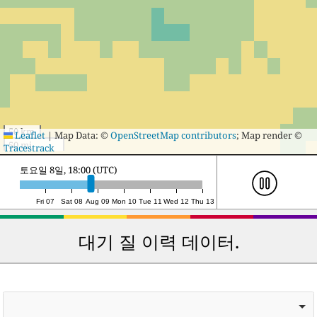
50 km
Leaflet
|
Map Data: ©
OpenStreetMap contributors
; Map render ©
50 mi
Tracestrack
일요일 9일, 15:00 (UTC)
Fri 07
Sat 08
Aug 09
Mon 10
Tue 11
Wed 12
Thu 13
대기 질 이력 데이터.