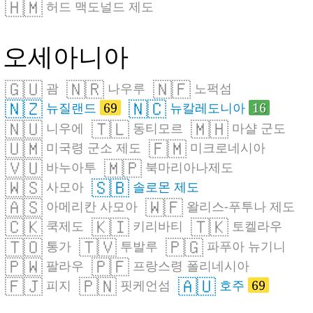
🇭🇲
허드 맥도널드 제도
오세아니아
🇬🇺
🇳🇷
🇳🇫
괌
나우루
노퍽섬
🇳🇿
🇳🇨
뉴질랜드
69
뉴칼레도니아
16
🇳🇺
🇹🇱
🇲🇭
니우에
동티모르
마샬 군도
🇺🇲
🇫🇲
미국령 군소 제도
미크로네시아
🇻🇺
🇲🇵
바누아투
북마리아나제도
🇼🇸
🇸🇧
사모아
솔로몬 제도
🇦🇸
🇼🇫
아메리칸 사모아
왈리스-푸투나 제도
🇨🇰
🇰🇮
🇹🇰
쿡제도
키리바티
토켈라우
🇹🇴
🇹🇻
🇵🇬
통가
투발루
파푸아 뉴기니
🇵🇼
🇵🇫
팔라우
프랑스령 폴리네시아
🇫🇯
🇵🇳
🇦🇺
피지
핏케언섬
호주
69