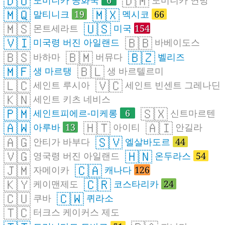
🇩🇴
🇩🇲
🇲🇶
🇲🇽
말티니크
19
멕시코
66
🇲🇸
🇺🇸
몬트세라트
미국
154
🇻🇮
🇧🇧
미국령 버진 아일랜드
바베이도스
🇧🇸
🇧🇲
🇧🇿
바하마
버뮤다
벨리즈
🇲🇫
🇧🇱
생 마르탱
생 바르텔르미
🇱🇨
🇻🇨
세인트 루시아
세인트 빈센트 그레나딘
🇰🇳
세인트 키츠 네비스
🇵🇲
🇸🇽
세인트피에르-미케롱
6
신트마르텐
🇦🇼
🇭🇹
🇦🇮
아루바
13
아이티
안길라
🇦🇬
🇸🇻
안티가 바부다
엘살바도르
44
🇻🇬
🇭🇳
영국령 버진 아일랜드
온두라스
54
🇯🇲
🇨🇦
자메이카
캐나다
126
🇰🇾
🇨🇷
케이맨제도
코스타리카
24
🇨🇺
🇨🇼
쿠바
퀴라소
🇹🇨
터크스 케이커스 제도