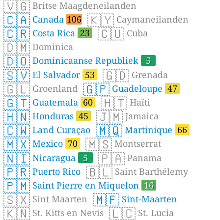
🇻🇬
Britse Maagdeneilanden
🇨🇦
🇰🇾
Canada
106
Caymaneilanden
🇨🇷
🇨🇺
Costa Rica
23
Cuba
🇩🇲
Dominica
🇩🇴
Dominicaanse Republiek
5
🇸🇻
🇬🇩
El Salvador
53
Grenada
🇬🇱
🇬🇵
Groenland
Guadeloupe
47
🇬🇹
🇭🇹
Guatemala
60
Haïti
🇭🇳
🇯🇲
Honduras
45
Jamaica
🇨🇼
🇲🇶
Land Curaçao
Martinique
66
🇲🇽
🇲🇸
Mexico
70
Montserrat
🇳🇮
🇵🇦
Nicaragua
5
Panama
🇵🇷
🇧🇱
Puerto Rico
Saint Barthélemy
🇵🇲
Saint Pierre en Miquelon
16
🇸🇽
🇲🇫
Sint Maarten
Sint-Maarten
🇰🇳
🇱🇨
St. Kitts en Nevis
St. Lucia