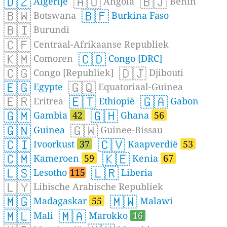
🇩🇿
🇦🇴
🇧🇯
Algerije
Angola
Benin
🇧🇼
🇧🇫
Botswana
Burkina Faso
🇧🇮
Burundi
🇨🇫
Centraal-Afrikaanse Republiek
🇰🇲
🇨🇩
Comoren
Congo [DRC]
🇨🇬
🇩🇯
Congo [Republiek]
Djibouti
🇪🇬
🇬🇶
Egypte
Equatoriaal-Guinea
🇪🇷
🇪🇹
🇬🇦
Eritrea
Ethiopië
Gabon
🇬🇲
🇬🇭
Gambia
42
Ghana
56
🇬🇳
🇬🇼
Guinea
Guinee-Bissau
🇨🇮
🇨🇻
Ivoorkust
37
Kaapverdië
53
🇨🇲
🇰🇪
Kameroen
59
Kenia
67
🇱🇸
🇱🇷
Lesotho
115
Liberia
🇱🇾
Libische Arabische Republiek
🇲🇬
🇲🇼
Madagaskar
55
Malawi
🇲🇱
🇲🇦
Mali
Marokko
16