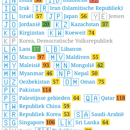
🇮🇳
🇮🇩
🇮🇶
🇮🇷
Irak
Iran (Islamitische Republiek)
🇮🇱
🇯🇵
🇾🇪
Israël
57
Japan
56
Jemen
🇯🇴
🇰🇿
Jordanië
20
Kazachstan
37
🇰🇬
🇰🇼
Kirgizstan
Koeweit
74
🇰🇵
Korea, Democratische Volksrepubliek
🇱🇦
🇱🇧
Laos
17
Libanon
🇲🇴
🇲🇻
Macao
97
Maldiven
55
🇲🇾
🇲🇳
Maleisië
93
Mongolië
42
🇲🇲
🇳🇵
Myanmar
46
Nepal
50
🇺🇿
🇴🇲
Oezbekistan
57
Oman
75
🇵🇰
Pakistan
114
🇵🇸
🇶🇦
Palestijnse gebieden
64
Qatar
118
🇹🇼
Republiek China
59
🇰🇷
🇸🇦
Republiek Korea
53
Saudi-Arabië
🇸🇬
🇱🇰
Singapore
106
Sri Lanka
64