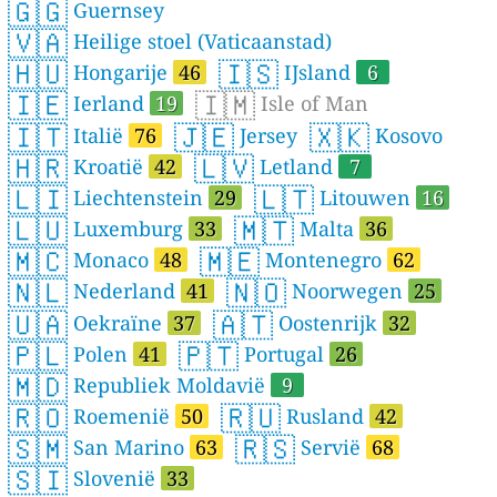
🇬🇬
Guernsey
🇻🇦
Heilige stoel (Vaticaanstad)
🇭🇺
🇮🇸
Hongarije
46
IJsland
6
🇮🇪
🇮🇲
Ierland
19
Isle of Man
🇮🇹
🇯🇪
🇽🇰
Italië
76
Jersey
Kosovo
🇭🇷
🇱🇻
Kroatië
42
Letland
7
🇱🇮
🇱🇹
Liechtenstein
29
Litouwen
16
🇱🇺
🇲🇹
Luxemburg
33
Malta
36
🇲🇨
🇲🇪
Monaco
48
Montenegro
62
🇳🇱
🇳🇴
Nederland
41
Noorwegen
25
🇺🇦
🇦🇹
Oekraïne
37
Oostenrijk
32
🇵🇱
🇵🇹
Polen
41
Portugal
26
🇲🇩
Republiek Moldavië
9
🇷🇴
🇷🇺
Roemenië
50
Rusland
42
🇸🇲
🇷🇸
San Marino
63
Servië
68
🇸🇮
Slovenië
33