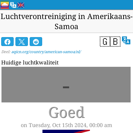
Luchtverontreiniging in Amerikaans-
Samoa
🇬🇧
Deel:
aqicn.org/country/american-samoa/nl/
Huidige luchtkwaliteit
-
Goed
on Tuesday, Oct 15th 2024, 00:00 am