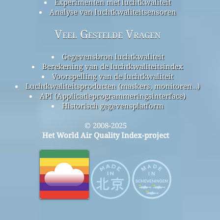
Experimenten met luchtkwaliteit
Analyse van luchtkwaliteitsensoren
Veel Gestelde Vragen
Gegevensbron luchtkwaliteit
Berekening van de luchtkwaliteitsindex
Voorspelling van de luchtkwaliteit
Luchtkwaliteitsproducten (maskers, monitoren…)
API (Applicatieprogrammeringsinterface)
Historisch gegevensplatform
© 2008-2025
Het World Air Quality Index-project