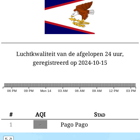
Luchtkwaliteit van de afgelopen 24 uur,
geregistreerd op 2024-10-15
06 PM
09 PM
Mon 14
03 AM
06 AM
09 AM
12 PM
03 PM
#
AQI
Stad
1
-
Pago Pago