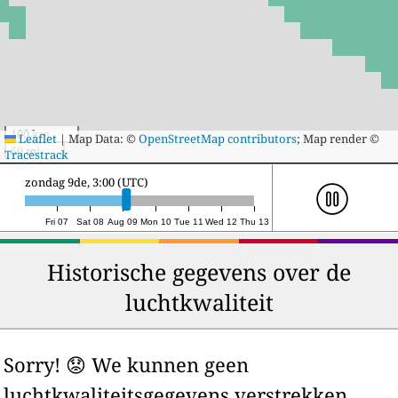
100 km
Leaflet
|
Map Data: ©
OpenStreetMap contributors
; Map render ©
50 mi
Tracestrack
zondag 9de, 21:00 (UTC)
Fri 07
Sat 08
Aug 09
Mon 10
Tue 11
Wed 12
Thu 13
Historische gegevens over de
luchtkwaliteit
Sorry! 😟 We kunnen geen
luchtkwaliteitsgegevens verstrekken