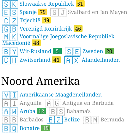
🇸🇰
Slowaakse Republiek
51
🇪🇸
🇸🇯
Spanje
79
Svalbard en Jan Mayen
🇨🇿
Tsjechië
49
🇬🇧
Verenigd Koninkrijk
46
🇲🇰
Voormalige Joegoslavische Republiek
Macedonië
48
🇧🇾
🇸🇪
Wit-Rusland
5
Zweden
20
🇨🇭
🇦🇽
Zwitserland
46
Ålandeilanden
Noord Amerika
🇻🇮
Amerikaanse Maagdeneilanden
🇦🇮
🇦🇬
Anguilla
Antigua en Barbuda
🇦🇼
🇧🇸
Aruba
12
Bahama's
🇧🇧
🇧🇿
🇧🇲
Barbados
Belize
Bermuda
🇧🇶
Bonaire
19