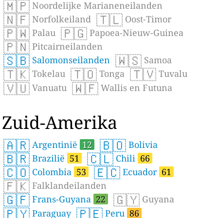
🇲🇵
Noordelijke Marianeneilanden
🇳🇫
🇹🇱
Norfolkeiland
Oost-Timor
🇵🇼
🇵🇬
Palau
Papoea-Nieuw-Guinea
🇵🇳
Pitcairneilanden
🇸🇧
🇼🇸
Salomonseilanden
Samoa
🇹🇰
🇹🇴
🇹🇻
Tokelau
Tonga
Tuvalu
🇻🇺
🇼🇫
Vanuatu
Wallis en Futuna
Zuid-Amerika
🇦🇷
🇧🇴
Argentinië
12
Bolivia
🇧🇷
🇨🇱
Brazilië
51
Chili
66
🇨🇴
🇪🇨
Colombia
53
Ecuador
61
🇫🇰
Falklandeilanden
🇬🇫
🇬🇾
Frans-Guyana
22
Guyana
🇵🇾
🇵🇪
Paraguay
Peru
86