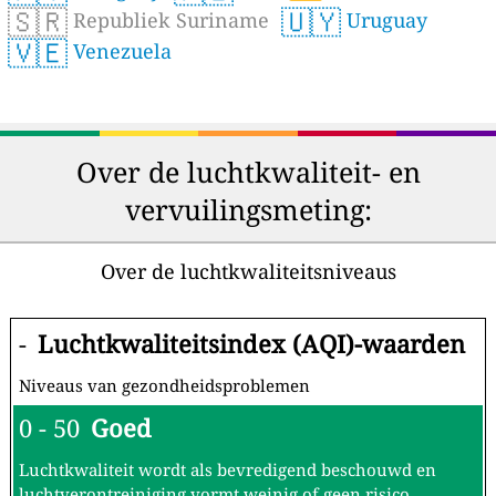
🇸🇷
🇺🇾
Republiek Suriname
Uruguay
🇻🇪
Venezuela
Over de luchtkwaliteit- en
vervuilingsmeting:
Over de luchtkwaliteitsniveaus
-
Luchtkwaliteitsindex (AQI)-waarden
Niveaus van gezondheidsproblemen
0 - 50
Goed
Luchtkwaliteit wordt als bevredigend beschouwd en
luchtverontreiniging vormt weinig of geen risico