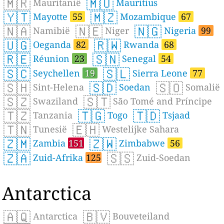
🇲🇷
🇲🇺
Mauritanië
Mauritius
🇾🇹
🇲🇿
Mayotte
55
Mozambique
67
🇳🇦
🇳🇪
🇳🇬
Namibië
Niger
Nigeria
99
🇺🇬
🇷🇼
Oeganda
82
Rwanda
68
🇷🇪
🇸🇳
Réunion
23
Senegal
54
🇸🇨
🇸🇱
Seychellen
19
Sierra Leone
77
🇸🇭
🇸🇩
🇸🇴
Sint-Helena
Soedan
Somalië
🇸🇿
🇸🇹
Swaziland
São Tomé and Príncipe
🇹🇿
🇹🇬
🇹🇩
Tanzania
Togo
Tsjaad
🇹🇳
🇪🇭
Tunesië
Westelijke Sahara
🇿🇲
🇿🇼
Zambia
151
Zimbabwe
56
🇿🇦
🇸🇸
Zuid-Afrika
125
Zuid-Soedan
Antarctica
🇦🇶
🇧🇻
Antarctica
Bouveteiland