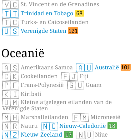
🇻🇨
St. Vincent en de Grenadines
🇹🇹
Trinidad en Tobago
68
🇹🇨
Turks- en Caicoseilanden
🇺🇸
Verenigde Staten
121
Oceanië
🇦🇸
🇦🇺
Amerikaans Samoa
Australië
101
🇨🇰
🇫🇯
Cookeilanden
Fiji
🇵🇫
🇬🇺
Frans-Polynesië
Guam
🇰🇮
Kiribati
🇺🇲
Kleine afgelegen eilanden van de
Verenigde Staten
🇲🇭
🇫🇲
Marshalleilanden
Micronesië
🇳🇷
🇳🇨
Nauru
Nieuw-Caledonië
18
🇳🇿
🇳🇺
Nieuw-Zeeland
17
Niue