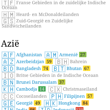
🇹🇫
Franse Gebieden in de zuidelijke Indische
Oceaan
🇭🇲
Heard- en McDonaldeilanden
🇬🇸
Zuid-Georgië en Zuidelijke
Sandwicheilanden
Azië
🇦🇫
🇦🇲
Afghanistan
Armenië
27
🇦🇿
🇧🇭
Azerbeidzjan
59
Bahrein
🇧🇩
🇧🇹
Bangladesh
74
Bhutan
67
🇮🇴
Britse Gebieden in de Indische Oceaan
🇧🇳
Brunei Darussalam
37
🇰🇭
🇨🇽
Cambodja
14
Christmaseiland
🇨🇨
🇵🇭
Cocoseilanden
Filipijnen
57
🇬🇪
🇭🇰
Georgië
49
Hongkong
84
India
98
Indonesië
139