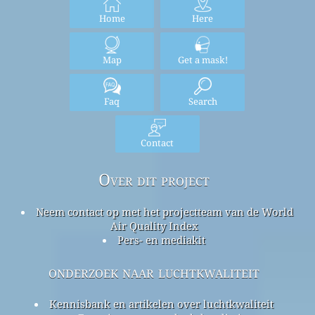
Home
Here
Map
Get a mask!
Faq
Search
Contact
Over dit project
Neem contact op met het projectteam van de World
Air Quality Index
Pers- en mediakit
onderzoek naar luchtkwaliteit
Kennisbank en artikelen over luchtkwaliteit