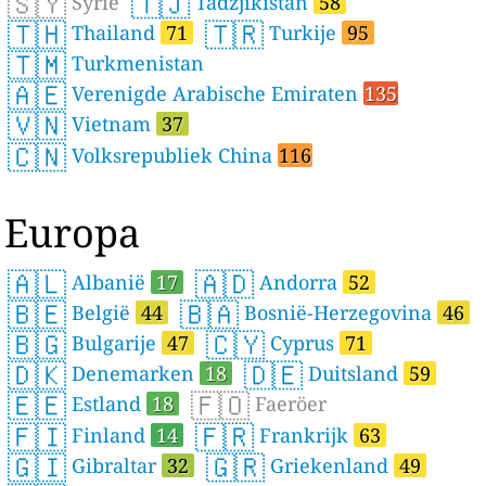
🇸🇾
🇹🇯
Syrië
Tadzjikistan
58
🇹🇭
🇹🇷
Thailand
71
Turkije
95
🇹🇲
Turkmenistan
🇦🇪
Verenigde Arabische Emiraten
135
🇻🇳
Vietnam
37
🇨🇳
Volksrepubliek China
116
Europa
🇦🇱
🇦🇩
Albanië
17
Andorra
52
🇧🇪
🇧🇦
België
44
Bosnië-Herzegovina
46
🇧🇬
🇨🇾
Bulgarije
47
Cyprus
71
🇩🇰
🇩🇪
Denemarken
18
Duitsland
59
🇪🇪
🇫🇴
Estland
18
Faeröer
🇫🇮
🇫🇷
Finland
14
Frankrijk
63
🇬🇮
🇬🇷
Gibraltar
32
Griekenland
49