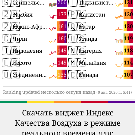
🇸🇨
🇹🇯
200
121
Сейшельские Острова
Таджикистан
🇿🇲
🇵🇰
173
120
Замбия
Пакистан
🇿🇦
🇶🇦
161
120
Южно-Африканская Республика
Катар
🇨🇱
🇺🇬
160
119
Чили
Уганда
🇮🇩
🇳🇬
149
118
Индонезия
Нигерия
🇱🇸
🇲🇾
149
114
Лесото
Малайзия
🇺🇸
🇨🇦
135
107
Соединенные Штаты
Канада
Ranking updated несколько секунд назад
(9 авг. 2026 г., 5:41)
Скачать виджет Индекс
Качества Воздуха в режиме
реального времени для: