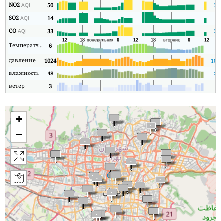
NO2
50
38
AQI
SO2
14
9
AQI
CO
33
21
AQI
Температура
6
1
давление
1024
102
влажность
48
29
ветер
3
1
+
−