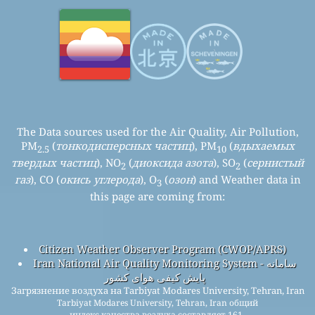
The Data sources used for the Air Quality, Air Pollution,
PM
(
тонкодисперсных частиц
), PM
(
вдыхаемых
2.5
10
твердых частиц
), NO
(
диоксида азота
), SO
(
сернистый
2
2
газ
), CO (
окись углерода
), O
(
озон
) and Weather data in
3
this page are coming from:
Citizen Weather Observer Program (CWOP/APRS)
Iran National Air Quality Monitoring System - سامانه
پایش کیفی هوای کشور
Загрязнение воздуха на Tarbiyat Modares University, Tehran, Iran
Tarbiyat Modares University, Tehran, Iran общий
индекс качества воздуха составляет 161.