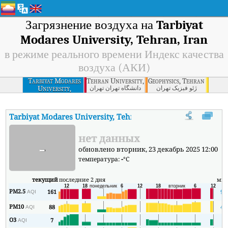
Загрязнение воздуха на
Tarbiyat
Modares University, Tehran, Iran
в режиме реального времени Индекс качества
воздуха (АКИ)
Tarbiyat Modares
Tehran University, Tehran
Geophysics, Tehran
University,
ژئو فیزیک تهران
دانشگاه تهران تهران
Tehran, Iran
Tarbiyat Modares University, Tehran, Iran
АКИ
:
В режиме реа
нет данных
-
обновлено вторник, 23 декабрь 2025 12:00
температура:
-
°C
текущий
последние 2 дня
ми
PM2.5
161
90
AQI
PM10
88
47
AQI
O3
7
3
AQI