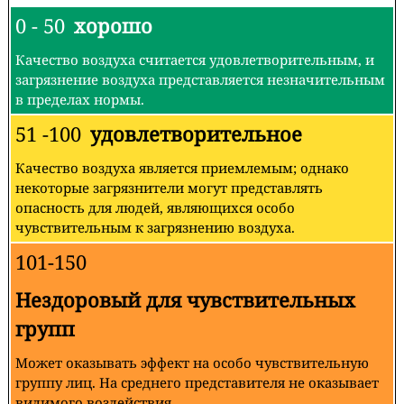
0 - 50
хорошо
Качество воздуха считается удовлетворительным, и
загрязнение воздуха представляется незначительным
в пределах нормы.
51 -100
удовлетворительное
Качество воздуха является приемлемым; однако
некоторые загрязнители могут представлять
опасность для людей, являющихся особо
чувствительным к загрязнению воздуха.
101-150
Нездоровый для чувствительных
групп
Может оказывать эффект на особо чувствительную
группу лиц. На среднего представителя не оказывает
видимого воздействия.