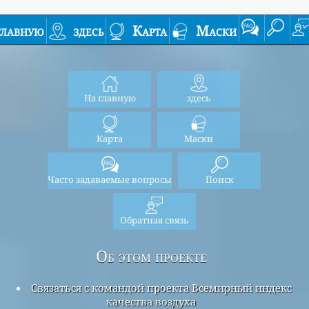
главную
здесь
Карта
Маски
На главную
здесь
Карта
Маски
Часто задаваемые вопросы
Поиск
Обратная связь
Об этом проекте
Связаться с командой проекта Всемирный индекс
качества воздуха