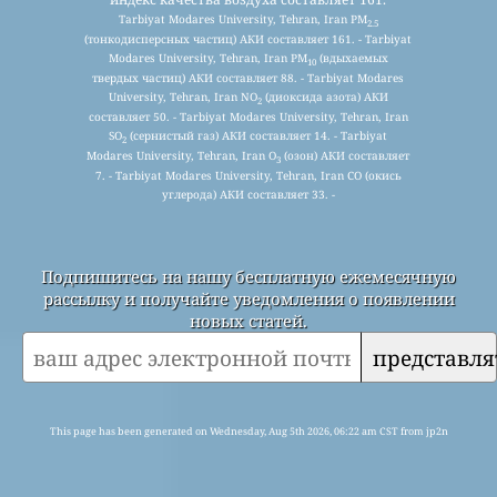
Tarbiyat Modares University, Tehran, Iran PM
2.5
(тонкодисперсных частиц) АКИ составляет 161. - Tarbiyat
Modares University, Tehran, Iran PM
(вдыхаемых
10
твердых частиц) АКИ составляет 88. - Tarbiyat Modares
University, Tehran, Iran NO
(диоксида азота) АКИ
2
составляет 50. - Tarbiyat Modares University, Tehran, Iran
SO
(сернистый газ) АКИ составляет 14. - Tarbiyat
2
Modares University, Tehran, Iran O
(озон) АКИ составляет
3
7. - Tarbiyat Modares University, Tehran, Iran CO (окись
углерода) АКИ составляет 33. -
Подпишитесь на нашу бесплатную ежемесячную
рассылку и получайте уведомления о появлении
новых статей.
представля
This page has been generated on Wednesday, Aug 5th 2026, 06:22 am CST from jp2n