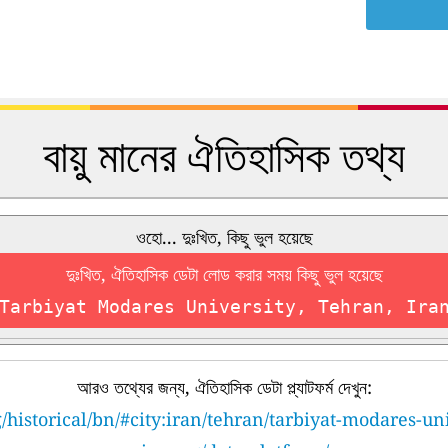
বায়ু মানের ঐতিহাসিক তথ্য
ওহো... দুঃখিত, কিছু ভুল হয়েছে
দুঃখিত, ঐতিহাসিক ডেটা লোড করার সময় কিছু ভুল হয়েছে
Tarbiyat Modares University, Tehran, Ira
আরও তথ্যের জন্য, ঐতিহাসিক ডেটা প্ল্যাটফর্ম দেখুন:
/historical/bn/#city:iran/tehran/tarbiyat-modares-un