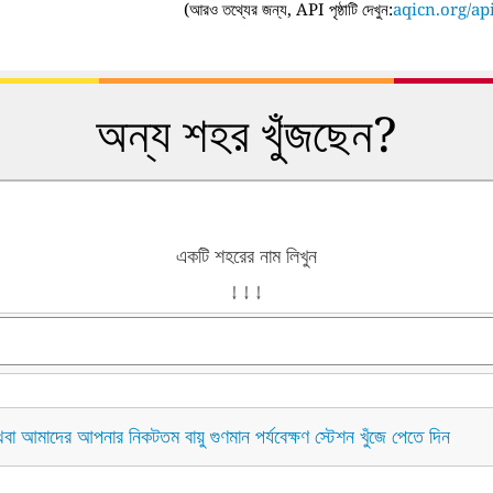
(
আরও তথ্যের জন্য, API পৃষ্ঠাটি দেখুন:
aqicn.org/api
অন্য শহর খুঁজছেন?
একটি শহরের নাম লিখুন
↓ ↓ ↓
বা আমাদের আপনার নিকটতম বায়ু গুণমান পর্যবেক্ষণ স্টেশন খুঁজে পেতে দিন