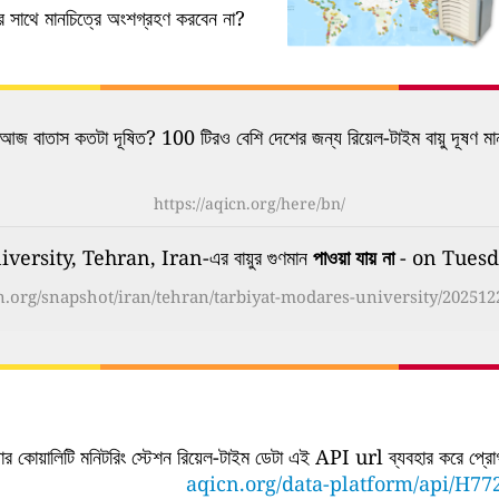
নের সাথে মানচিত্রে অংশগ্রহণ করবেন না?
আজ বাতাস কতটা দূষিত? 100 টিরও বেশি দেশের জন্য রিয়েল-টাইম বায়ু দূষণ মা
https://aqicn.org/here/bn/
rsity, Tehran, Iran-এর বায়ুর গুণমান
পাওয়া যায় না
- on Tuesd
cn.org/snapshot/iran/tehran/tarbiyat-modares-university/202512
ার কোয়ালিটি মনিটরিং স্টেশন রিয়েল-টাইম ডেটা এই API url ব্যবহার করে প্রোগ্র
aqicn.org/data-platform/api/H77