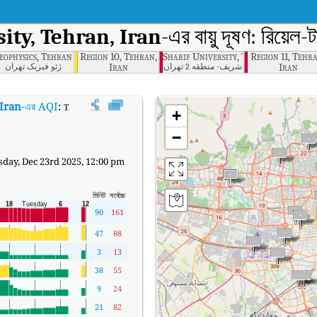
ity, Tehran, Iran
-এর বায়ু দূষণ: রিয়েল
ehran
eophysics, Tehran
Region 10, Tehran,
Sharif University, Tehran
Region 11, Tehr
Iran
Iran
شریف- منطقه 2 تهران
ژئو فیزیک تهران
 Iran
-এর AQI
:
Tarbiyat Modares University, Tehran, Iran-এর রিয়েল-টাইম এয়ার কোয়ালিট
+
−
day, Dec 23rd 2025, 12:00 pm
মিনিট
সর্বোচ্চ
90
161
47
88
3
13
38
55
9
24
21
82