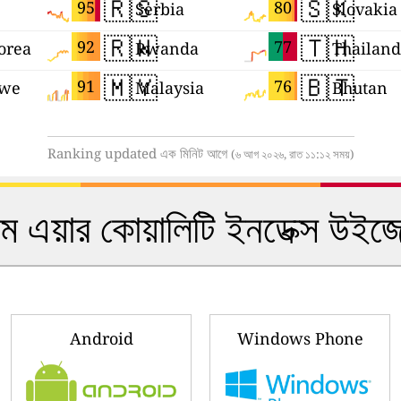
🇷🇸
🇸🇰
95
80
Serbia
Slovakia
🇷🇼
🇹🇭
92
77
orea
Rwanda
Thailand
🇲🇾
🇧🇹
91
76
we
Malaysia
Bhutan
Ranking updated এক মিনিট আগে
(৬ আগ ২০২৬, রাত ১১:১২ সময়)
ইম এয়ার কোয়ালিটি ইনডেক্স উ
Android
Windows Phone