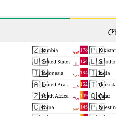
দে
🇿🇲
🇵🇰
178
Zambia
Pakista
🇺🇸
🇱🇸
164
United States
Lesotho
🇮🇩
🇮🇳
154
Indonesia
India
🇦🇪
🇹🇯
152
United Arab Emirates
Tajikist
🇿🇦
🇶🇦
149
South Africa
Qatar
🇨🇳
🇵🇸
145
China
Palesti