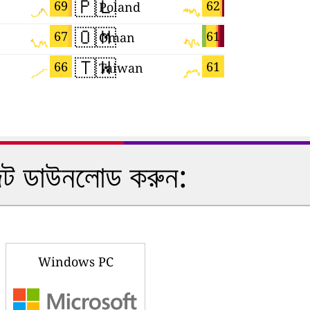
🇵🇱
🇨🇾
69
62
Poland
Cyprus
🇴🇲
🇺🇦
67
61
Oman
Ukraine
🇹🇼
🇾🇹
66
61
Taiwan
Mayotte
ইজেট ডাউনলোড করুন:
Windows PC