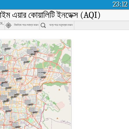
23:12
-টাইম এয়ার কোয়ালিটি ইনডেক্স (AQI)
an,
নিকটতম শহর সনাক্ত করুন
অন্য শহর অনুসন্ধান করুন
ি ইনডেক্স (AQI)।