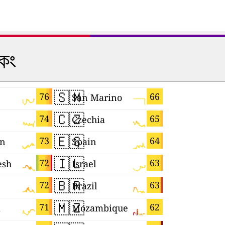
কিং
🇸🇲
🇨🇻
76
66
San Marino
Cabo Ver
🇨🇿
🇯🇵
74
65
Czechia
Japan
🇪🇸
🇨🇮
73
64
n
Spain
Côte d'Ivo
🇮🇱
🇰🇼
72
63
esh
Israel
Kuwait
🇧🇷
🇲🇰
72
63
Brazil
Macedoni
🇲🇿
🇪🇨
71
62
a
Mozambique
Ecuador