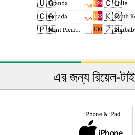
🇺🇬
🇨🇱
136
Uganda
Chile
🇨🇦
🇰🇷
135
Canada
South K
🇵🇲
🇿🇼
130
Saint Pierre and Miquelon
Zimbab
এর জন্য রিয়েল-টা
iPhone & iPad