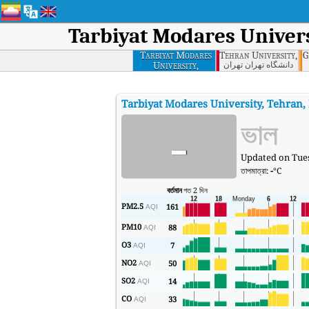
Tarbiyat Modares Univers
Tarbiyat Modares
Tehran University, T
G
University,
دانشگاه تهران تهران
Tehran, Iran
Tarbiyat Modares University, Tehran,
-
ভাল
Updated on Tues
তাপমাত্রা:
-
°C
বর্তমান
গত 2 দিন
PM2.5
161
AQI
PM10
88
AQI
O3
7
AQI
NO2
50
AQI
SO2
14
AQI
CO
33
AQI