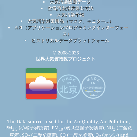
連絡先
リンク
このプロジェクトについて
世界大気質指標チームへのお問い合わせ
報道機関向けキット
大気汚染の研究
大気汚染に関する詳細
大気質の実験
センサーによる大気汚染分析
よくある質問
大気汚染観測データ
空気汚染指数算出方法
大気汚染予報
大気汚染対策用品（マスク、モニター...）