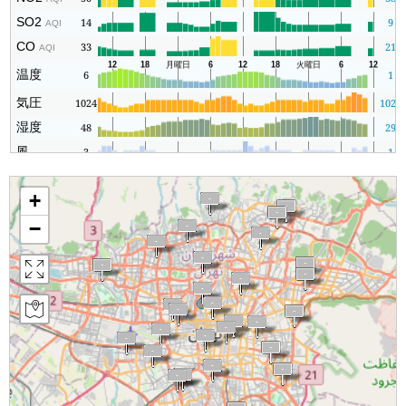
SO2
14
9
AQI
CO
33
21
AQI
温度
6
1
気圧
1024
1021
湿度
48
29
風
3
1
+
−