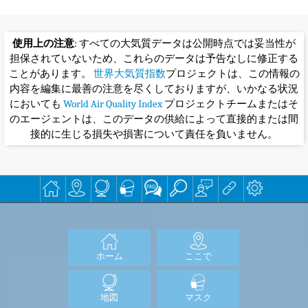
すべての者は、屋外活動を中止
全ての人が屋外活動を中止する必要がある。特に、心疾患や
肺疾患を持つ人、高齢者、子供は、屋内に留まって激しい活
動を避け静かに過ごす必要がある。
(Reference: see
wikipedia
,and
cn.emb-
japan.go.jp/
)
大気汚染についての更なる詳細をお知りになりたい方
は、
Wikipedia
や
AirNow
を参照してください。
北京在住の医師Richard Saint Cyr氏による大変役に立
つ健康上のアドバイスは、
www.myhealthbeijing.com
をご覧ください。
使用上の注意
: すべての大気質データは公開時点では妥当性が