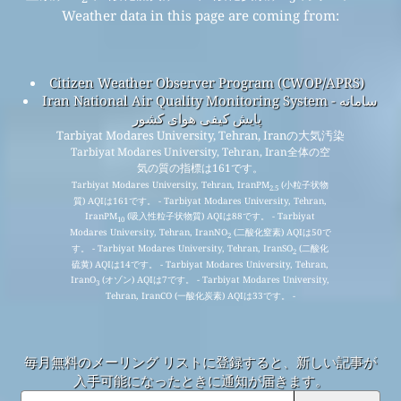
API（アプリケーションプログラミングインターフェー
ス）
ヒストリカルデータプラットフォーム
© 2008-2025
世界大気質指数プロジェクト
The Data sources used for the Air Quality, Air Pollution,
PM
(
小粒子状物質
), PM
(
吸入性粒子状物質
), NO
(
二酸化
2.5
10
2
窒素
), SO
(
二酸化硫黄
), CO (
一酸化炭素
), O
(
オゾン
) and
2
3
Weather data in this page are coming from: