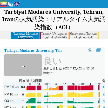
Tarbiyat Modares University, Tehran,
Iran
の大気汚染：リアルタイム大気汚
染指数（AQI）
Tarbiyat Modares
Tehran University, Tehran
Geophysics, Tehran
University,
ژئو فیزیک تهران
دانشگاه تهران تهران
Tehran, Iran
Tarbiyat Modares University, Tehran, Iran
の大気汚染指数
:
T
良い
-
更新しました 2025年12月23日 12:00
温度:
-
°C
現在
過去2日間
分
PM2.5
161
90
AQI
PM10
88
47
AQI
O3
7
3
AQI
NO2
50
38
AQI