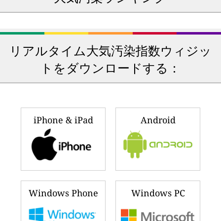
🇦🇪
🇲🇾
299
117
アラブ首長国連邦
マレーシア
🇿🇲
🇷🇼
156
116
ザンビア
ルワンダ
🇱🇸
🇨🇦
150
114
レソト
カナダ
🇮🇩
🇰🇼
146
114
インドネシア
クウェート
🇨🇱
🇹🇯
137
107
チリ
タジキスタン
🇿🇦
🇸🇨
137
99
南アフリカ
セーシェル
🇺🇸
🇮🇳
130
97
アメリカ合衆国
インド
🇵🇰
🇨🇳
122
96
パキスタン
中国
Ranking updated 数秒前
(2026年8月9日 08:39)