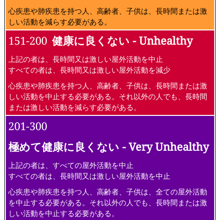
通常の活動が可能
なし
51 -100
並 - Moderate
特に敏感な者は、長時間又は激しい屋外活動の減少を検討
非常に敏感な人は、長時間または激しい活動を減らすよう検
討する必要がある。
101-150
敏感なグループにとっては健康に良くな
い - Unhealthy for Sensitive Groups
心臓・肺疾患患者、高齢者及び子供は、長時間又は激しい屋
外活動を減少
心疾患や肺疾患を持つ人、高齢者、子供は、長時間または激
しい活動を減らす必要がある。