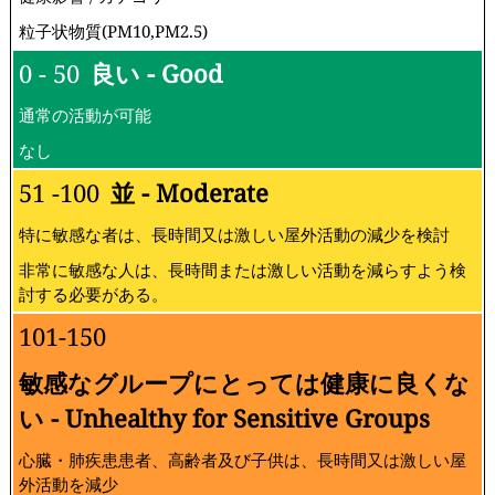
大気汚染指数の測定方法:
大気汚染レベルについて
指数
大気質指数の分類(米国）
健康影響 / カテゴリ
粒子状物質(PM10,PM2.5)
0 - 50
良い - Good