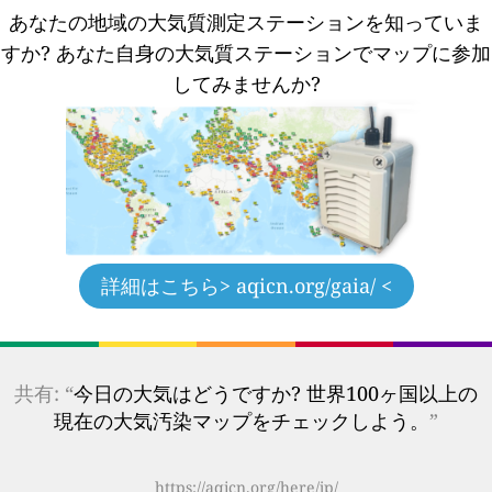
あなたの地域の大気質測定ステーションを知っていま
すか?
あなた自身の大気質ステーションでマップに参加
してみませんか?
詳細はこちら
> aqicn.org/gaia/ <
共有: “
今日の大気はどうですか? 世界100ヶ国以上の
現在の大気汚染マップをチェックしよう。
”
https://aqicn.org/here/jp/