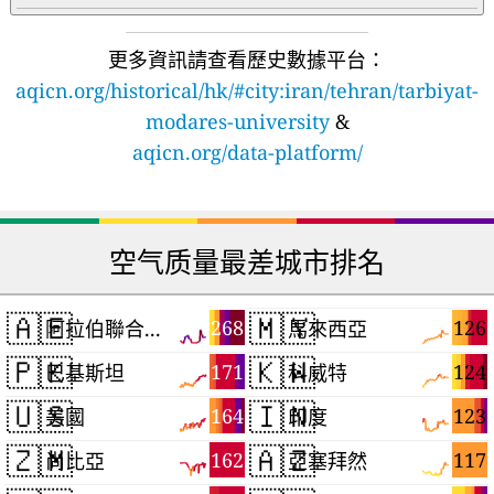
更多資訊請查看歷史數據平台：
aqicn.org/historical/hk/#city:iran/tehran/tarbiyat-
modares-university
&
aqicn.org/data-platform/
空气质量最差城市排名
🇦🇪
🇲🇾
268
126
阿拉伯聯合大公國
馬來西亞
🇵🇰
🇰🇼
171
124
巴基斯坦
科威特
🇺🇸
🇮🇳
164
123
美國
印度
🇿🇲
🇦🇿
162
117
尚比亞
亞塞拜然