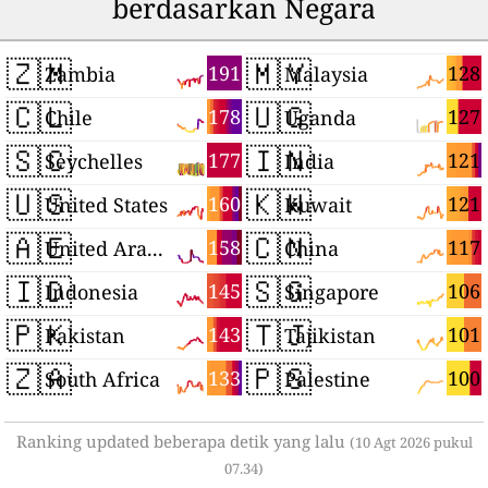
berdasarkan Negara
🇿🇲
🇲🇾
191
128
Zambia
Malaysia
🇨🇱
🇺🇬
178
127
Chile
Uganda
🇸🇨
🇮🇳
177
121
Seychelles
India
🇺🇸
🇰🇼
160
121
United States
Kuwait
🇦🇪
🇨🇳
158
117
United Arab Emirates
China
🇮🇩
🇸🇬
145
106
Indonesia
Singapore
🇵🇰
🇹🇯
143
101
Pakistan
Tajikistan
🇿🇦
🇵🇸
133
100
South Africa
Palestine
Ranking updated beberapa detik yang lalu
(10 Agt 2026 pukul
07.34)