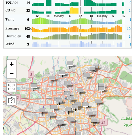
SO2
14
9
AQI
CO
33
21
AQI
Temp
6
1
Pressure
1024
1021
Humidity
48
29
Wind
3
1
+
−