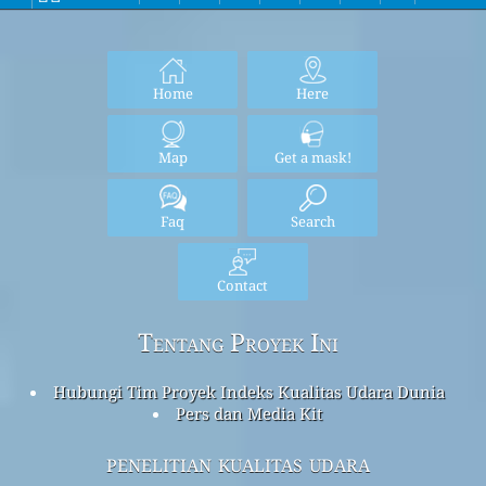
Home
Here
Map
Get a mask!
Faq
Search
Contact
Tentang Proyek Ini
Hubungi Tim Proyek Indeks Kualitas Udara Dunia
Pers dan Media Kit
penelitian kualitas udara