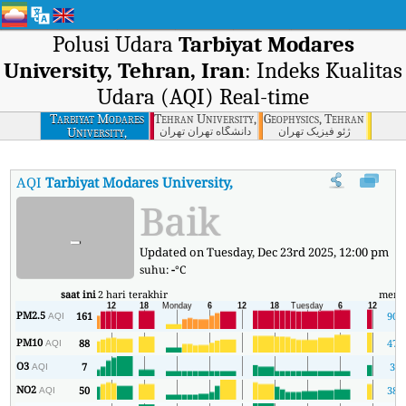
Polusi Udara
Tarbiyat Modares
University, Tehran, Iran
: Indeks Kualitas
Udara (AQI) Real-time
Tarbiyat Modares
Tehran University, Tehran
Geophysics, Tehran
University,
ژئو فیزیک تهران
دانشگاه تهران تهران
Tehran, Iran
AQI
Tarbiyat Modares University, Tehran, Iran
:
Indeks Kualitas
Baik
-
Updated on Tuesday, Dec 23rd 2025, 12:00 pm
suhu:
-
°C
saat ini
2 hari terakhir
meni
PM2.5
161
90
AQI
PM10
88
47
AQI
O3
7
3
AQI
NO2
50
38
AQI