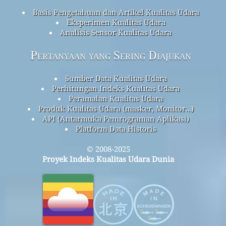
Basis Pengetahuan dan Artikel Kualitas Udara
Eksperimen Kualitas Udara
Analisis Sensor Kualitas Udara
Pertanyaan yang Sering Diajukan
Sumber Data Kualitas Udara
Perhitungan Indeks Kualitas Udara
Peramalan Kualitas Udara
Produk Kualitas Udara (masker, Monitor…)
API (Antarmuka Pemrograman Aplikasi)
Platform Data Historis
© 2008-2025
Proyek Indeks Kualitas Udara Dunia