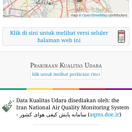
map ©
OpenStreetMap
contributors
Klik di sini untuk melihat versi seluler
halaman web ini
Prakiraan Kualitas Udara
klik untuk melihat perkiraan rinci
Data Kualitas Udara disediakan oleh:
the
Iran National Air Quality Monitoring System
- سامانه پایش کیفی هوای کشور (
aqms.doe.ir
)