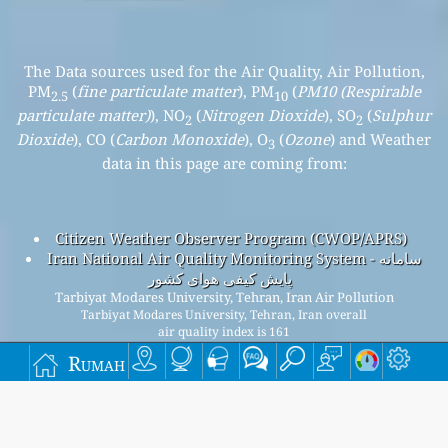
The Data sources used for the Air Quality, Air Pollution,
PM
(
fine particulate matter
), PM
(
PM10 (Respirable
2.5
10
particulate matter)
), NO
(
Nitrogen Dioxide
), SO
(
Sulphur
2
2
Dioxide
), CO (
Carbon Monoxide
), O
(
Ozone
) and Weather
3
data in this page are coming from:
Citizen Weather Observer Program (CWOP/APRS)
Iran National Air Quality Monitoring System - سامانه
پایش کیفی هوای کشور
Tarbiyat Modares University, Tehran, Iran Air Pollution
Tarbiyat Modares University, Tehran, Iran overall
air quality index is 161
Tarbiyat Modares University, Tehran, Iran PM
(fine
2.5
Rumah
particulate matter) AQI is 161 - Tarbiyat Modares
University, Tehran, Iran PM
(PM10 (Respirable particulate
10
matter)) AQI is 88 - Tarbiyat Modares University, Tehran,
Iran NO
(Nitrogen Dioxide) AQI is 50 - Tarbiyat Modares
2
University, Tehran, Iran SO
(Sulphur Dioxide) AQI is 14 -
2