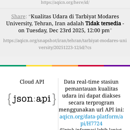
https://aqicn.org/here/id/
Share
: “
Kualitas Udara di Tarbiyat Modares
University, Tehran, Iran adalah
Tidak tersedia
-
on Tuesday, Dec 23rd 2025, 12:00 pm
”
https://aqicn.org/snapshot/iran/tehran/tarbiyat-modares-uni
versity/20251223-12/id/?cs
Cloud API
Data real-time stasiun
pemantauan kualitas
udara ini dapat diakses
secara terprogram
menggunakan url API ini:
aqicn.org/data-platform/a
pi/H7724
(
Untuk informasi lebih lanjut,