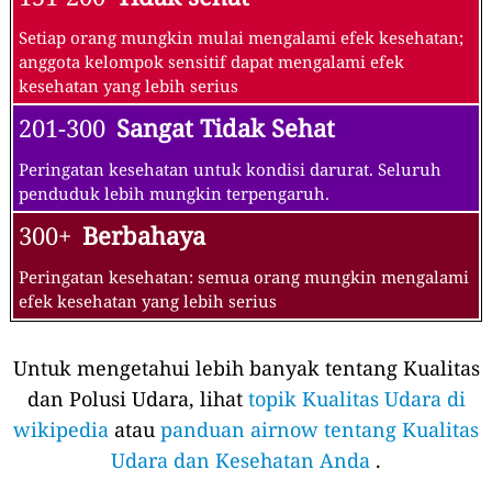
Setiap orang mungkin mulai mengalami efek kesehatan;
anggota kelompok sensitif dapat mengalami efek
kesehatan yang lebih serius
201-300
Sangat Tidak Sehat
Peringatan kesehatan untuk kondisi darurat. Seluruh
penduduk lebih mungkin terpengaruh.
300+
Berbahaya
Peringatan kesehatan: semua orang mungkin mengalami
efek kesehatan yang lebih serius
Untuk mengetahui lebih banyak tentang Kualitas
dan Polusi Udara, lihat
topik Kualitas Udara di
wikipedia
atau
panduan airnow tentang Kualitas
Udara dan Kesehatan Anda
.