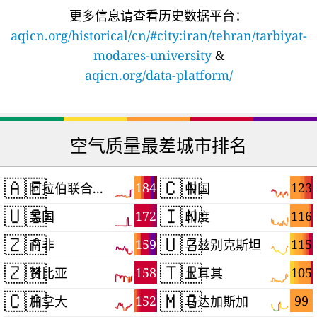
更多信息请查看历史数据平台：
aqicn.org/historical/cn/#city:iran/tehran/tarbiyat-
modares-university
&
aqicn.org/data-platform/
空气质量最差城市排名
🇦🇪
🇨🇳
184
123
阿拉伯联合酋长国
中国
🇺🇸
🇮🇳
172
116
美国
印度
🇿🇦
🇺🇿
159
115
南非
乌兹别克斯坦
🇿🇲
🇹🇷
158
105
赞比亚
土耳其
🇨🇦
🇲🇬
152
99
加拿大
马达加斯加