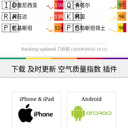
🇮🇩
🇶🇦
150
97
印度尼西亚
卡塔尔
🇷🇼
🇰🇷
138
96
卢旺达
韩国
🇵🇰
🇵🇸
124
96
巴基斯坦
巴勒斯坦领土
Ranking updated 几秒前
(2026年8月6日 18:15)
下载 及时更新 空气质量指数 插件
iPhone & iPad
Android