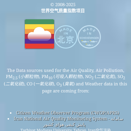
© 2008-2025
世界空气质量指数项目
The Data sources used for the Air Quality, Air Pollution,
PM
(
小颗粒物
), PM
(
可吸入颗粒物
), NO
(
二氧化氮
), SO
2.5
10
2
2
(
二氧化硫
), CO (
一氧化碳
), O
(
臭氧
) and Weather data in this
3
page are coming from:
Citizen Weather Observer Program (CWOP/APRS)
Iran National Air Quality Monitoring System - سامانه
پایش کیفی هوای کشور
Tarbiyat Modares University, Tehran, Iran空气污染