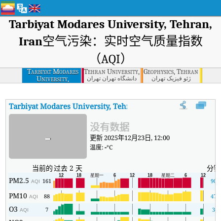
Tarbiyat Modares University, Tehran,
Iran
空气污染：实时空气质量指数
（AQI）
Tarbiyat Modares
Tehran University, Tehran
Geophysics, Tehran
University,
ژئو فیزیک تهران
دانشگاه تهران تهران
Tehran, Iran
Tarbiyat Modares University, Tehran, Iran
AQI
:
Tarbiyat Mod
没有数据
-
更新 2025年12月23日, 12:00
温度:
-
°C
当前的
过去 2 天
分钟
PM2.5
161
90
AQI
PM10
88
47
AQI
O3
7
3
AQI