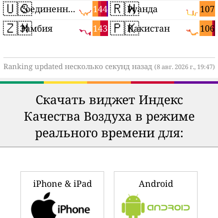
🇺🇸
🇷🇼
144
107
Соединенные Штаты
Руанда
🇿🇲
🇵🇰
143
106
Замбия
Пакистан
Ranking updated несколько секунд назад
(8 авг. 2026 г., 19:47)
Скачать виджет Индекс
Качества Воздуха в режиме
реального времени для:
iPhone & iPad
Android