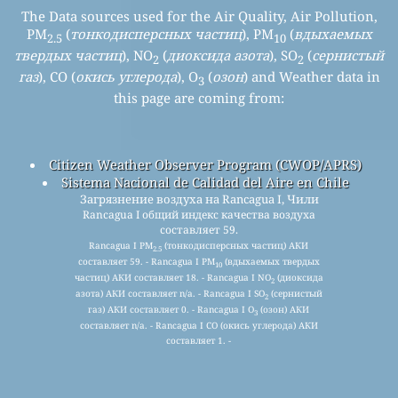
The Data sources used for the Air Quality, Air Pollution,
PM
(
тонкодисперсных частиц
), PM
(
вдыхаемых
2.5
10
твердых частиц
), NO
(
диоксида азота
), SO
(
сернистый
2
2
газ
), CO (
окись углерода
), O
(
озон
) and Weather data in
3
this page are coming from:
Citizen Weather Observer Program (CWOP/APRS)
Sistema Nacional de Calidad del Aire en Chile
Загрязнение воздуха на Rancagua I, Чили
Rancagua I общий индекс качества воздуха
составляет 59.
Rancagua I PM
(тонкодисперсных частиц) АКИ
2.5
составляет 59. - Rancagua I PM
(вдыхаемых твердых
10
частиц) АКИ составляет 18. - Rancagua I NO
(диоксида
2
азота) АКИ составляет n/a. - Rancagua I SO
(сернистый
2
газ) АКИ составляет 0. - Rancagua I O
(озон) АКИ
3
составляет n/a. - Rancagua I CO (окись углерода) АКИ
составляет 1. -