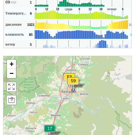
CO
1
1
AQI
Температура
9
6
давление
1021
101
влажность
85
80
ветер
5
0
+
−