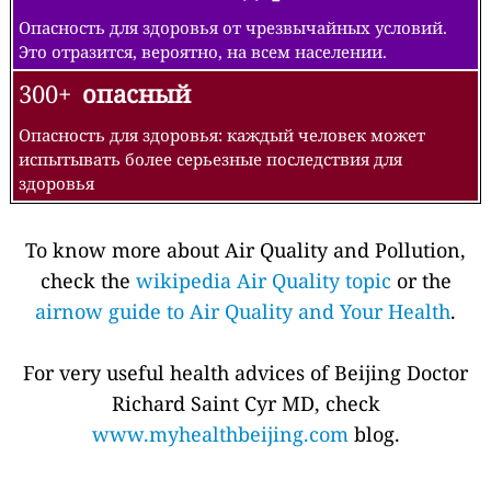
Опасность для здоровья от чрезвычайных условий.
Это отразится, вероятно, на всем населении.
300+
опасный
Опасность для здоровья: каждый человек может
испытывать более серьезные последствия для
здоровья
To know more about Air Quality and Pollution,
check the
wikipedia Air Quality topic
or the
airnow guide to Air Quality and Your Health
.
For very useful health advices of Beijing Doctor
Richard Saint Cyr MD, check
www.myhealthbeijing.com
blog.