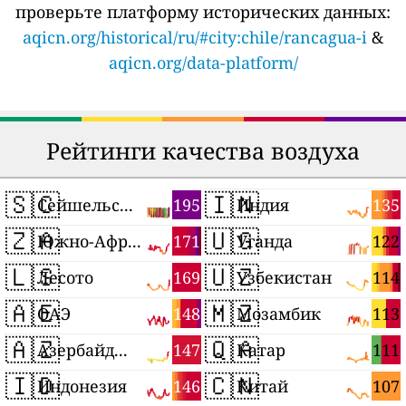
проверьте платформу исторических данных:
aqicn.org/historical/ru/#city:chile/rancagua-i
&
aqicn.org/data-platform/
Рейтинги качества воздуха
🇸🇨
🇮🇳
195
135
Сейшельские Острова
Индия
🇿🇦
🇺🇬
171
122
Южно-Африканская Республика
Уганда
🇱🇸
🇺🇿
169
114
Лесото
Узбекистан
🇦🇪
🇲🇿
148
113
ОАЭ
Мозамбик
🇦🇿
🇶🇦
147
111
Азербайджан
Катар
🇮🇩
🇨🇳
146
107
Индонезия
Китай