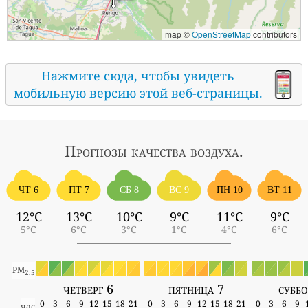
map ©
OpenStreetMap
contributors
Нажмите сюда, чтобы увидеть
мобильную версию этой веб-страницы.
Прогнозы
качества воздуха.
ЧТ 6
ПТ 7
СБ 8
ВС 9
ПН 10
ВТ 11
12°C
13°C
10°C
9°C
11°C
9°C
5°C
6°C
3°C
1°C
4°C
6°C
PM
2.5
четверг 6
пятница 7
суббо
0
3
6
9
12
15
18
21
0
3
6
9
12
15
18
21
0
3
6
9
час