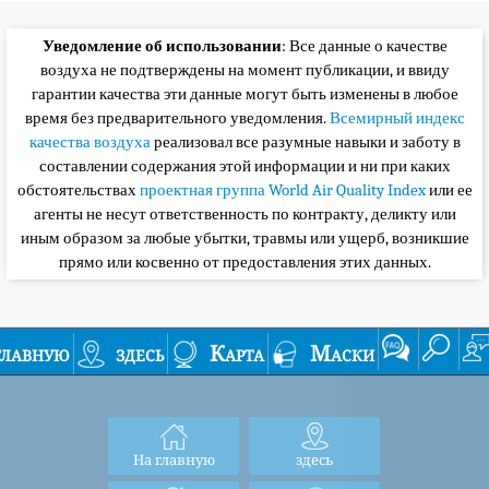
Уведомление об использовании
: Все данные о качестве
воздуха не подтверждены на момент публикации, и ввиду
гарантии качества эти данные могут быть изменены в любое
время без предварительного уведомления.
Всемирный индекс
качества воздуха
реализовал все разумные навыки и заботу в
составлении содержания этой информации и ни при каких
обстоятельствах
проектная группа World Air Quality Index
или ее
агенты не несут ответственность по контракту, деликту или
иным образом за любые убытки, травмы или ущерб, возникшие
прямо или косвенно от предоставления этих данных.
главную
здесь
Карта
Маски
На главную
здесь