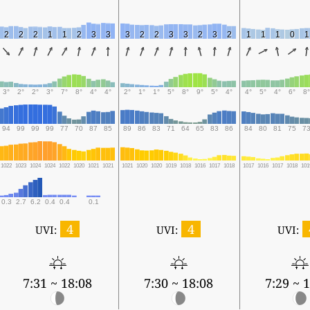
2
2
2
1
1
2
3
3
3
2
2
3
3
2
3
2
1
1
1
0
1
3°
2°
2°
3°
7°
8°
4°
4°
2°
1°
1°
5°
8°
9°
5°
4°
4°
5°
4°
6°
8°
94
99
99
99
77
70
87
85
89
86
83
71
64
65
83
86
84
80
81
75
7
1022
1023
1024
1024
1022
1020
1021
1021
1021
1020
1020
1019
1018
1016
1017
1018
1017
1016
1017
1018
101
0.3
2.7
6.2
0.4
0.4
0.1
4
4
UVI:
UVI:
UVI:
7:31 ~ 18:08
7:30 ~ 18:08
7:29 ~ 