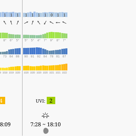
1
1
1
1
1
1
1
0
1
1
8°
6°
5°
5°
5°
4°
7°
9°
8°
7°
3
73
84
88
90
91
92
84
78
81
87
9
1018
1019
1020
1020
1020
1020
1020
1021
1021
1022
4
2
UVI:
18:09
7:28 ~ 18:10