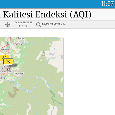
11:57
a Kalitesi Endeksi (AQI)
EN YAKıN şEHRI
BAşKA BIR şEHIR ARA
BULUN