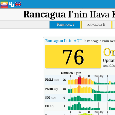
Rancagua I
'nin Hava 
Rancagua I
Rancagua Ii
Rancagua I
'nin AQI'si
:
Rancagua I'nin Ger
76
Or
Updat
sıcaklık
akım
son 2 gün
PM2.5
76
AQI
PM10
28
AQI
SO2
0
AQI
CO
5
AQI