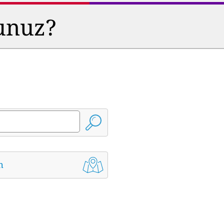
sunuz?
m