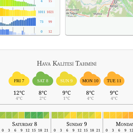
4
15
1011
1021
73
99
0
12
Hava Kalitesi Tahmini
FRI 7
SAT 8
SUN 9
MON 10
TUE 11
12°C
8°C
9°C
8°C
9°C
4°C
2°C
1°C
4°C
4°C
Saturday 8
Sunday 9
Monday
0
3
6
9
12
15
18
21
0
3
6
9
12
15
18
21
0
3
6
9
1