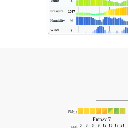
Temp
4
Pressure
1017
Humidity
96
Wind
2
PM
2.5
Friday 7
0
3
6
9
12
15
18
21
saat