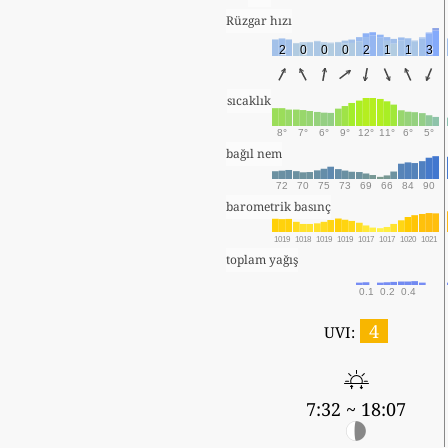
Rüzgar hızı
2
0
0
0
2
1
1
3
sıcaklık
8°
7°
6°
9°
12°
11°
6°
5°
bağıl nem
72
70
75
73
69
66
84
90
barometrik basınç
1019
1018
1019
1019
1017
1017
1020
1021
toplam yağış
0.1
0.2
0.4
4
UVI:
7:32 ~ 18:07