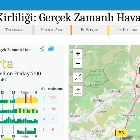
Kirliliği: Gerçek Zamanlı Hav
Talagante
Puente Alto
El Bosque
La Florida
çek Zamanlı Hava Kalitesi Endeksi (AQI).
+
ta
−
ed on Friday 7:00
:
4
°C
dk.
maksimum
5
153
2
106
0
2
1
9