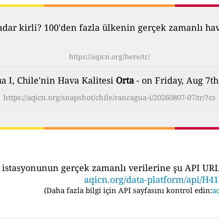
ar kirli? 100'den fazla ülkenin gerçek zamanlı hava 
https://aqicn.org/here/tr/
 I, Chile'nin Hava Kalitesi
Orta
- on Friday, Aug 7th
https://aqicn.org/snapshot/chile/rancagua-i/20260807-07/tr/?cs
 istasyonunun gerçek zamanlı verilerine şu API URL's
aqicn.org/data-platform/api/H4
(
Daha fazla bilgi için API sayfasını kontrol edin:
aq