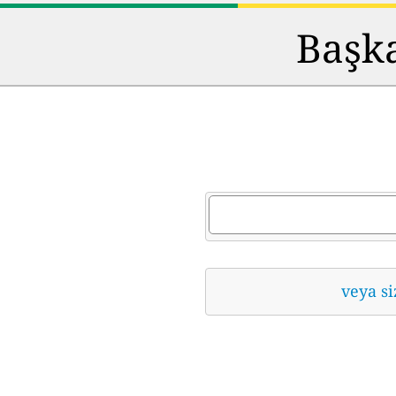
Başka
veya si