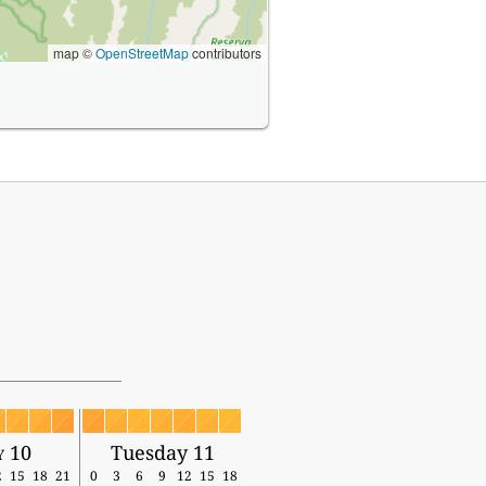
map ©
OpenStreetMap
contributors
 10
Tuesday 11
2
15
18
21
0
3
6
9
12
15
18