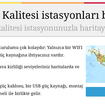
Kalitesi istasyonları
alitesi istasyonunuzla harita
kurulumu çok kolaydır: Yalnızca bir WIFI
üç kaynağına ihtiyacınız vardır.
a kirliliği seviyeleriniz haritalarda ve
 güç kablosu, bir USB güç kaynağı, montaj
li ile birlikte gelir.