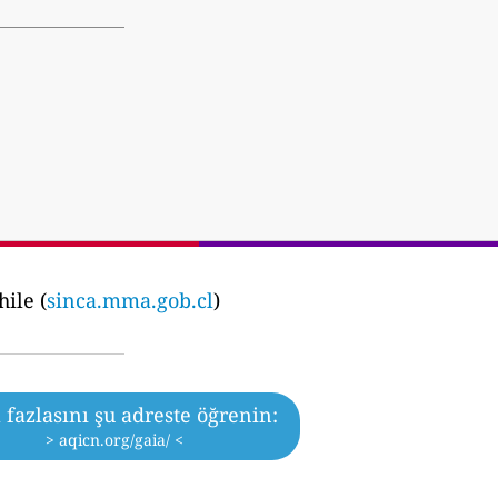
ile (
sinca.mma.gob.cl
)
fazlasını şu adreste öğrenin:
> aqicn.org/gaia/ <