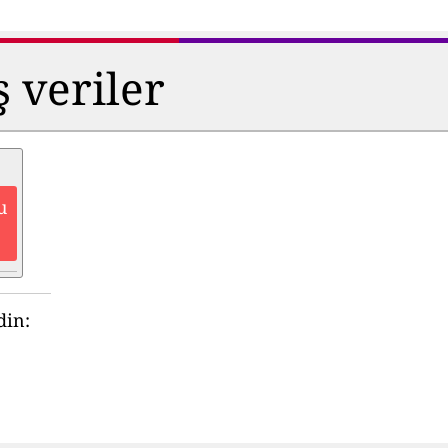
ş veriler
u
din: