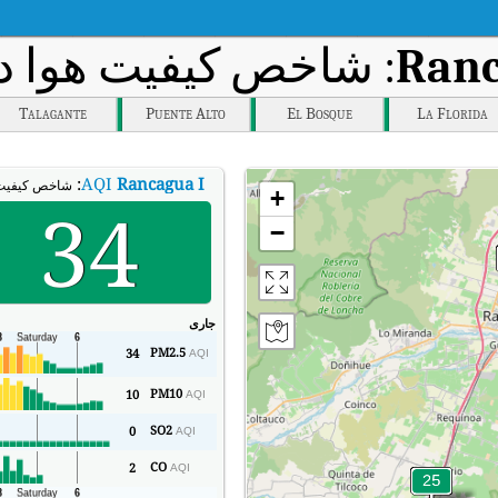
Ranc
: شاخص کیفیت هوا در ز
Talagante
Puente Alto
El Bosque
La Florida
:
AQI
Rancagua I
شاخص کیفیت هوای بی‌
+
34
−
جاری
PM2.5
34
AQI
PM10
10
AQI
SO2
0
AQI
CO
2
AQI