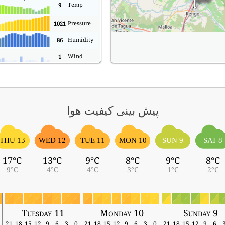
Temp
9
Pressure
1021
Humidity
86
Wind
1
پیش بینی کیفیت هوا
THU 13
WED 12
TUE 11
MON 10
SUN 9
SAT 8
17°C
13°C
9°C
8°C
9°C
8°C
9°C
4°C
4°C
3°C
1°C
2°C
Tuesday 11
Monday 10
Sunday 9
21
18
15
12
9
6
3
0
21
18
15
12
9
6
3
0
21
18
15
12
9
6