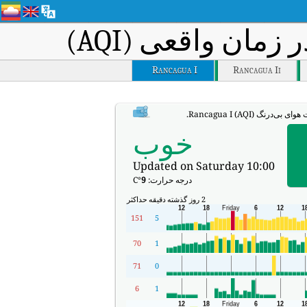
مان واقعی (AQI)
Rancagua I
Rancagua Ii
درنگ Rancagua I (AQI).
خوب
Updated on Saturday 10:00
درجه حرارت:
9
°C
2 روز گذشته
دقیقه
حداکثر
151
5
70
1
71
0
6
1