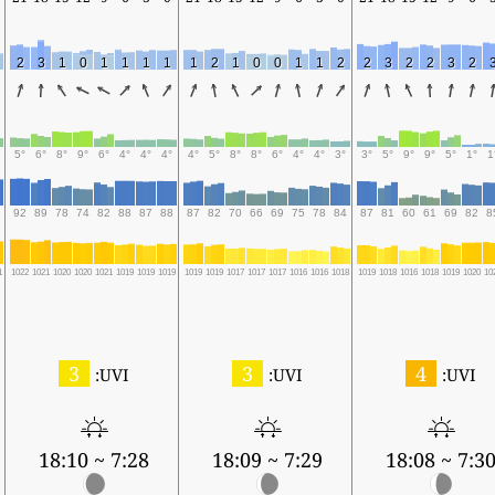
2
3
1
0
1
1
1
1
1
2
1
0
0
1
1
2
2
3
2
2
3
2
5°
6°
8°
9°
6°
4°
4°
4°
4°
5°
8°
8°
6°
4°
4°
3°
3°
5°
9°
9°
5°
1°
1
92
89
78
74
82
88
87
88
87
82
70
66
69
75
78
84
87
81
60
61
69
82
8
1
1022
1021
1020
1020
1021
1019
1019
1019
1019
1019
1017
1017
1017
1016
1016
1018
1019
1018
1016
1018
1019
1020
10
3
3
4
UVI:
UVI:
UVI:
7:28 ~ 18:10
7:29 ~ 18:09
7:30 ~ 18:0