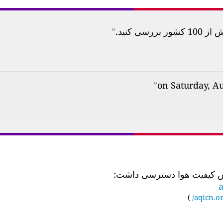
 کنید.
”
”
a
)
aqicn.or