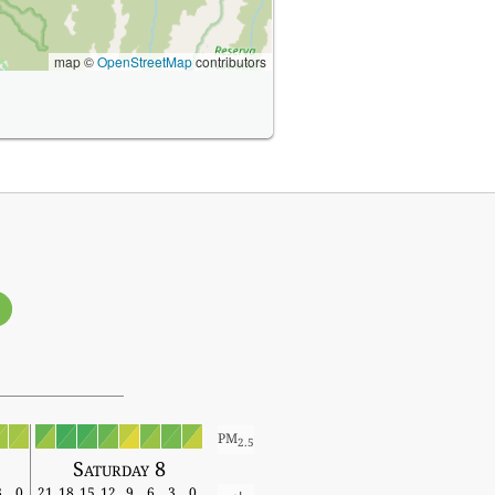
map ©
OpenStreetMap
contributors
PM
2.5
Saturday 8
3
0
21
18
15
12
9
6
3
0