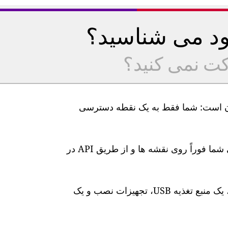
خود می شناسید؟
کت نمی کنید؟
یت هوا GAIA ما بسیار آسان است: شما فقط به یک نقطه دسترسی
پس از اتصال، سطوح آلودگی هوا در زمان واقعی شما فوراً روی نقشه ها و از طریق API در
این ایستگاه دارای یک کابل برق 10 متری ضد آب، یک منبع تغذیه USB، تجهیزات نصب و یک