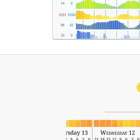
14
4
1021
1016
98
62
10
0
Thursday 13
Wednesday 12
18
15
12
9
6
3
0
21
18
15
12
9
6
3
0