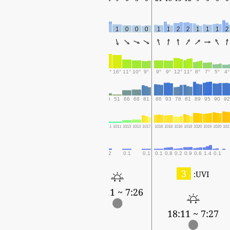
1
1
1
1
0
0
0
1
1
2
2
1
1
1
2
11°
14°
17°
16°
11°
10°
9°
9°
9°
12°
11°
8°
7°
5°
4°
87
77
55
51
66
68
81
86
93
78
81
89
95
90
92
1014
1012
1011
1011
1013
1013
1017
1018
1018
1016
1018
1020
1019
1020
102
1.9
0.6
0.2
0.1
0.1
0.1
0.8
0.2
0.9
0.6
1.4
0.1
3
UVI:
7:26 ~ 18:11
7:27 ~ 18:11