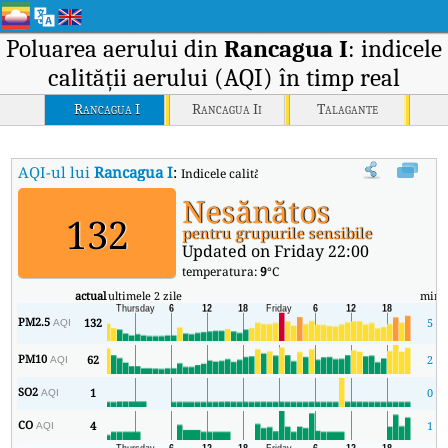
Poluarea aerului din
Rancagua I
: indicele
calității aerului (AQI) în timp real
Rancagua I
Rancagua Ii
Talagante
AQI-ul lui
Rancagua I
:
Indicele calității aerului (AQI) în timp real al 
Nesănătos
132
pentru grupurile sensibile
Updated on Friday 22:00
temperatura:
9
°C
actual
ultimele 2 zile
min
PM2.5
132
5
AQI
PM10
62
2
AQI
SO2
1
0
AQI
CO
4
1
AQI