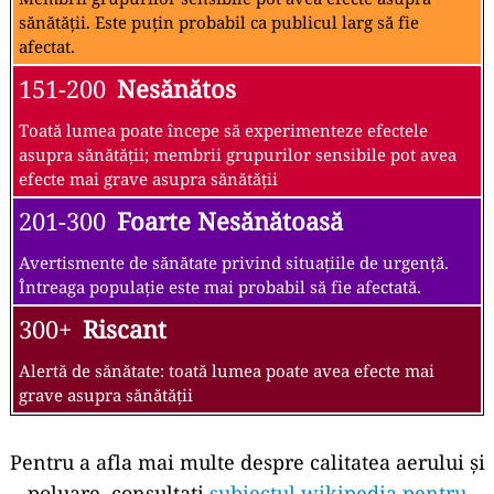
sănătății. Este puțin probabil ca publicul larg să fie
afectat.
151-200
Nesănătos
Toată lumea poate începe să experimenteze efectele
asupra sănătății; membrii grupurilor sensibile pot avea
efecte mai grave asupra sănătății
201-300
Foarte Nesănătoasă
Avertismente de sănătate privind situațiile de urgență.
Întreaga populație este mai probabil să fie afectată.
300+
Riscant
Alertă de sănătate: toată lumea poate avea efecte mai
grave asupra sănătății
Pentru a afla mai multe despre calitatea aerului și
poluare, consultați
subiectul wikipedia pentru