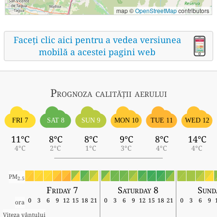
map ©
OpenStreetMap
contributors
Faceți clic aici pentru a vedea versiunea
mobilă a acestei pagini web
Prognoza calității aerului
FRI 7
SAT 8
SUN 9
MON 10
TUE 11
WED 12
11°C
8°C
8°C
9°C
8°C
14°C
4°C
2°C
1°C
3°C
4°C
4°C
PM
2.5
Friday 7
Saturday 8
Sund
0
3
6
9
12
15
18
21
0
3
6
9
12
15
18
21
0
3
6
9
ora
Viteza vântului