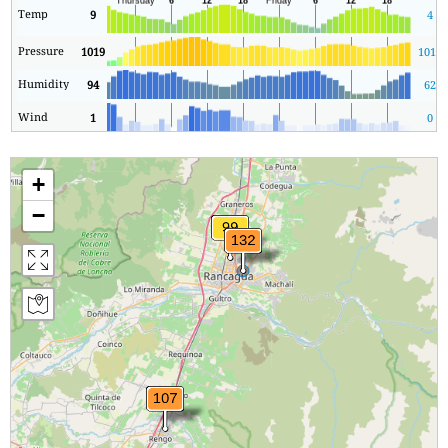
Temp
9
4
Pressure
1019
1012
Humidity
94
62
Wind
1
0
+
−