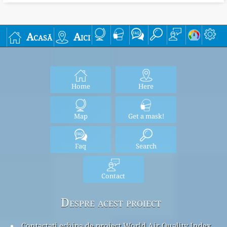
Acasă
Aici
Home
Here
Map
Get a mask!
Faq
Search
Contact
Despre acest proiect
Contactați echipa de proiect World Air Quality Index