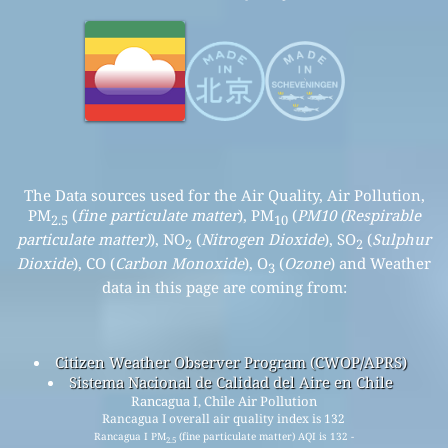
The Data sources used for the Air Quality, Air Pollution,
PM
(
fine particulate matter
), PM
(
PM10 (Respirable
2.5
10
particulate matter)
), NO
(
Nitrogen Dioxide
), SO
(
Sulphur
2
2
Dioxide
), CO (
Carbon Monoxide
), O
(
Ozone
) and Weather
3
data in this page are coming from:
Citizen Weather Observer Program (CWOP/APRS)
Sistema Nacional de Calidad del Aire en Chile
Rancagua I, Chile Air Pollution
Rancagua I overall air quality index is 132
Rancagua I PM
(fine particulate matter) AQI is 132 -
2.5