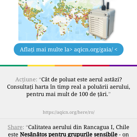
Aflați mai multe la
> aqicn.org/gaia/ <
Acțiune: “
Cât de poluat este aerul astăzi?
Consultați harta în timp real a poluării aerului,
pentru mai mult de 100 de țări.
”
https://aqicn.org/here/ro/
Share
: “
Calitatea aerului din Rancagua I, Chile
este
Nesănătos pentru grupurile sensibile
- on