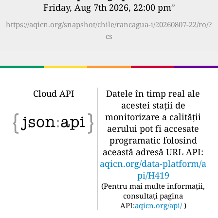
Friday, Aug 7th 2026, 22:00 pm
”
https://aqicn.org/snapshot/chile/rancagua-i/20260807-22/ro/?
cs
Cloud API
Datele în timp real ale
acestei stații de
monitorizare a calității
aerului pot fi accesate
programatic folosind
această adresă URL API:
aqicn.org/data-platform/a
pi/H419
(
Pentru mai multe informații,
consultați pagina
API:
aqicn.org/api/
)