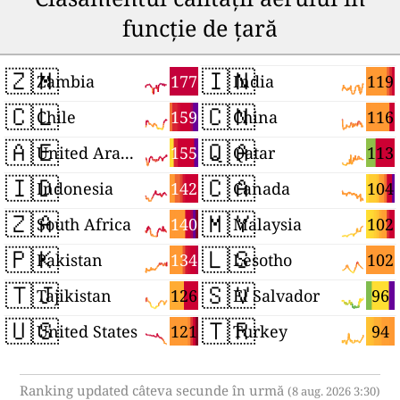
funcție de țară
🇿🇲
🇮🇳
177
119
Zambia
India
🇨🇱
🇨🇳
159
116
Chile
China
🇦🇪
🇶🇦
155
113
United Arab Emirates
Qatar
🇮🇩
🇨🇦
142
104
Indonesia
Canada
🇿🇦
🇲🇾
140
102
South Africa
Malaysia
🇵🇰
🇱🇸
134
102
Pakistan
Lesotho
🇹🇯
🇸🇻
126
96
Tajikistan
El Salvador
🇺🇸
🇹🇷
121
94
United States
Turkey
Ranking updated câteva secunde în urmă
(8 aug. 2026 3:30)