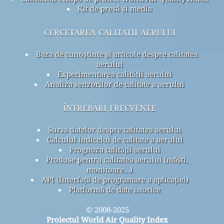
Kit de presă și media
cercetarea calitatii aerului
Baza de cunoștințe și articole despre calitatea
aerului
Experimentarea calității aerului
Analiza senzorilor de calitate a aerului
întrebări frecvente
Sursa datelor despre calitatea aerului
Calculul indicelui de calitate a aerului
Prognoza calității aerului
Produse pentru calitatea aerului (măști,
monitoare...)
API (Interfață de programare a aplicației)
Platformă de date istorice
© 2008-2025
Proiectul World Air Quality Index