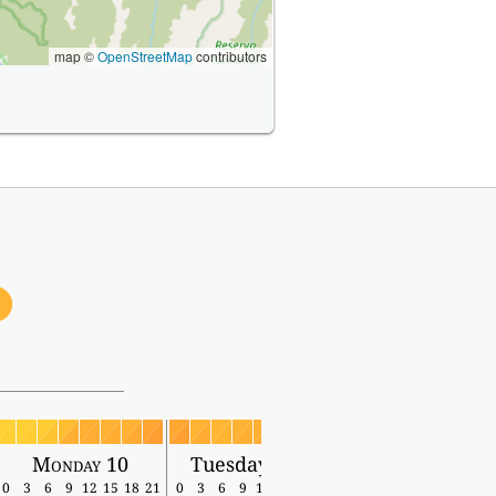
map ©
OpenStreetMap
contributors
1
Monday 10
Tuesday 11
0
3
6
9
12
15
18
21
0
3
6
9
12
15
18