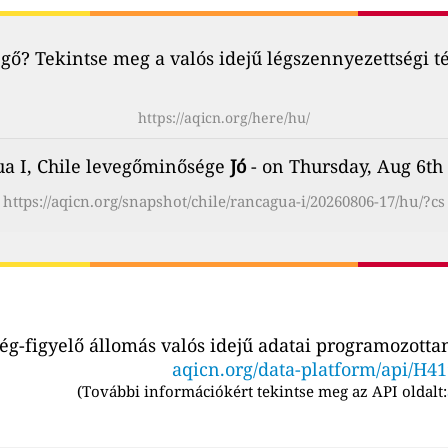
ő? Tekintse meg a valós idejű légszennyezettségi t
https://aqicn.org/here/hu/
a I, Chile levegőminősége
Jó
- on Thursday, Aug 6th
https://aqicn.org/snapshot/chile/rancagua-i/20260806-17/hu/?cs
g-figyelő állomás valós idejű adatai programozottan
aqicn.org/data-platform/api/H4
(
További információkért tekintse meg az API oldalt: