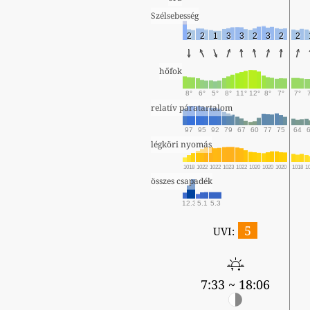
Szélsebesség
2
2
1
3
3
2
3
2
2
hőfok
8°
6°
5°
8°
11°
12°
8°
7°
7°
relatív páratartalom
97
95
92
79
67
60
77
75
64
légköri nyomás
1018
1022
1022
1023
1022
1020
1020
1020
1018
1
összes csapadék
12.3
5.1
5.3
5
UVI:
7:33 ~ 18:06