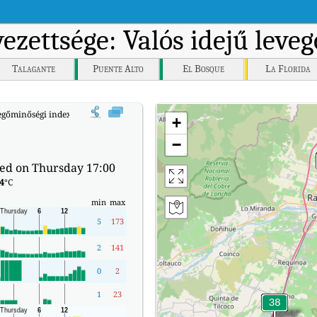
ezettsége: Valós idejű leve
Talagante
Puente Alto
El Bosque
La Florida
egőminőségi indexe (AQI).
+
−
ed on Thursday 17:00
4
°C
min
max
5
173
2
141
0
2
1
23