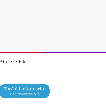
Aire en Chile
További információ:
> aqicn.org/gaia/ <