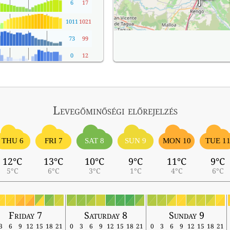
6
17
1011
1021
73
99
0
12
Levegőminőségi előrejelzés
THU 6
FRI 7
SAT 8
SUN 9
MON 10
TUE 1
12°C
13°C
10°C
9°C
11°C
9°C
5°C
6°C
3°C
1°C
4°C
6°C
Friday 7
Saturday 8
Sunday 9
3
6
9
12
15
18
21
0
3
6
9
12
15
18
21
0
3
6
9
12
15
18
21