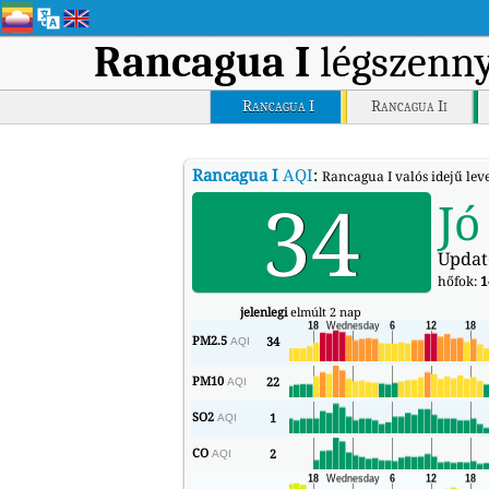
Rancagua I
légszenny
Rancagua I
Rancagua Ii
Rancagua I
AQI
:
Rancagua I valós idejű lev
34
Jó
Updat
hőfok:
1
jelenlegi
elmúlt 2 nap
PM2.5
34
AQI
PM10
22
AQI
SO2
1
AQI
CO
2
AQI