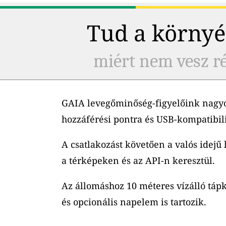
Tud a környé
miért nem vesz ré
GAIA levegőminőség-figyelőink nagyo
hozzáférési pontra és USB-kompatibil
A csatlakozást követően a valós idejű
a térképeken és az API-n keresztül.
Az állomáshoz 10 méteres vízálló tápk
és opcionális napelem is tartozik.