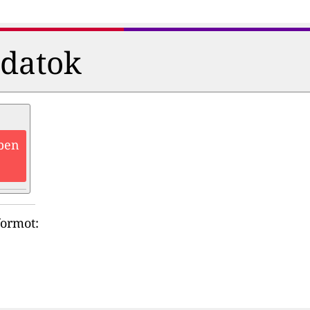
adatok
zben
formot: