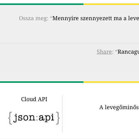
Ossza meg: “
Mennyire szennyezett ma a leveg
Share
: “
Rancagu
Cloud API
A levegőminősé