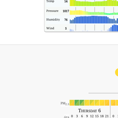
Temp
14
Pressure
1017
Humidity
76
Wind
5
PM
2.5
Thursday 6
0
3
6
9
12
15
18
21
0
óra