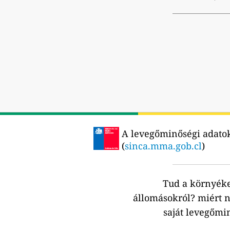
A levegőminőségi adatoka
(
sinca.mma.gob.cl
)
Tud a környék
állomásokról?
miért n
saját levegőmi