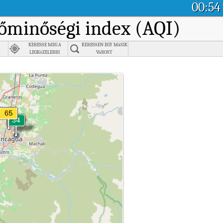
00:54
gőminőségi index (AQI)
KERESSE MEG A
KERESSEN EGY MáSIK
LEGKöZELEBBI
VáROST
VáROST