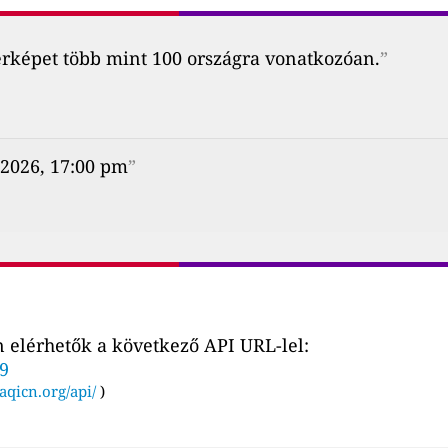
érképet több mint 100 országra vonatkozóan.
”
 2026, 17:00 pm
”
 elérhetők a következő API URL-lel:
19
aqicn.org/api/
)