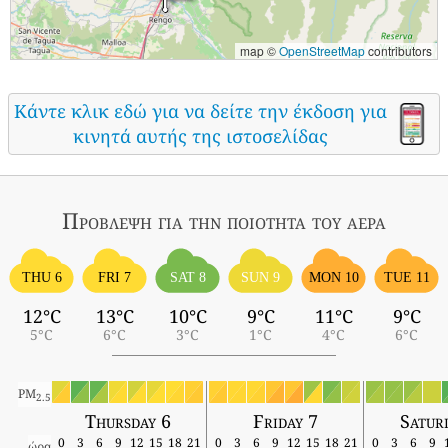
map ©
OpenStreetMap
contributors
Κάντε κλικ εδώ για να δείτε την έκδοση για
κινητά αυτής της ιστοσελίδας
Πρόβλεψη για την ποιότητα του αέρα
THU 6
FRI 7
SAT 8
SUN 9
MON 10
TUE 11
12°C
13°C
10°C
9°C
11°C
9°C
5°C
6°C
3°C
1°C
4°C
6°C
PM
2.5
Thursday 6
Friday 7
Satur
0
3
6
9
12
15
18
21
0
3
6
9
12
15
18
21
0
3
6
9
ώρα