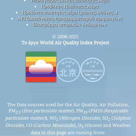
Πρόβλεψη Ποιότητας Αέρα
Προϊόντα ποιότητας αέρα (μάσκες, οθόνες…)
API (Διασύνδεση προγραμματισμού εφαρμογών)
Πλατφόρμα ιστορικών δεδομένων
© 2008-2025
Το έργο World Air Quality Index Project
The Data sources used for the Air Quality, Air Pollution,
PM
(
fine particulate matter
), PM
(
PM10 (Respirable
2.5
10
particulate matter)
), NO
(
Nitrogen Dioxide
), SO
(
Sulphur
2
2
Dioxide
), CO (
Carbon Monoxide
), O
(
Ozone
) and Weather
3
data in this page are coming from: