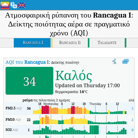
Ατμοσφαιρική ρύπανση του
Rancagua I
:
Δείκτης ποιότητας αέρα σε πραγματικό
χρόνο (AQI)
Rancagua I
Rancagua Ii
Talagante
AQI του
Rancagua I
:
Δείκτης ποιότητας αέρα σε πραγματικό χρόνο (AQI
Καλός
34
Updated on Thursday 17:00
θερμοκρασία:
14
°C
ρεύμα
τις τελευταίες 2 ημέρες
ελάχ
PM2.5
34
5
AQI
PM10
22
2
AQI
SO2
1
0
AQI