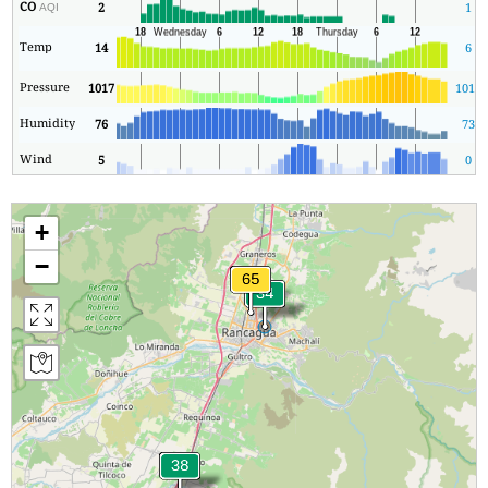
CO
2
1
AQI
Temp
14
6
Pressure
1017
1011
Humidity
76
73
Wind
5
0
+
−