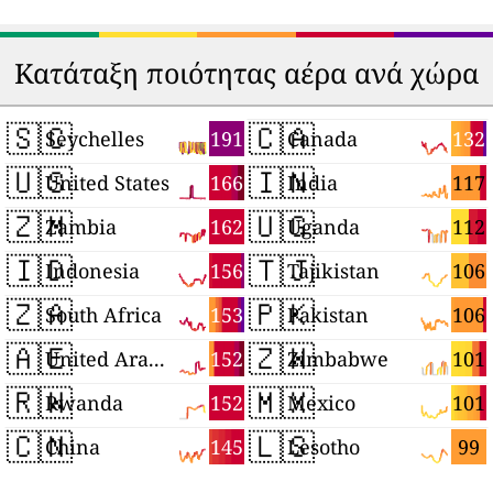
Κατάταξη ποιότητας αέρα ανά χώρα
🇸🇨
🇨🇦
191
132
Seychelles
Canada
🇺🇸
🇮🇳
166
117
United States
India
🇿🇲
🇺🇬
162
112
Zambia
Uganda
🇮🇩
🇹🇯
156
106
Indonesia
Tajikistan
🇿🇦
🇵🇰
153
106
South Africa
Pakistan
🇦🇪
🇿🇼
152
101
United Arab Emirates
Zimbabwe
🇷🇼
🇲🇽
152
101
Rwanda
Mexico
🇨🇳
🇱🇸
145
99
China
Lesotho