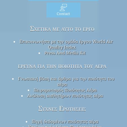
Contact
Σχετικά με αυτό το έργο
Επικοινωνήστε με την ομάδα έργου World Air
Quality Index
Press And Media Kit
έρευνα για την ποιότητα του αέρα
Γνωσιακή βάση και άρθρα για την ποιότητα του
αέρα
Πειραματισμός Ποιότητας Αέρα
Ανάλυση αισθητήρων ποιότητας αέρα
Συχνές Ερωτήσεις
Πηγή δεδομένων ποιότητας αέρα
Υπολογισμός Δείκτη Ποιότητας Αέρα