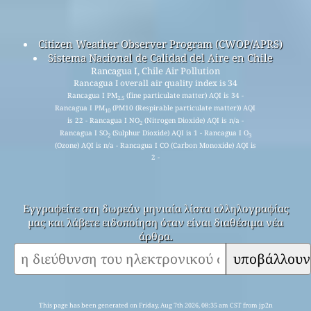
Citizen Weather Observer Program (CWOP/APRS)
Sistema Nacional de Calidad del Aire en Chile
Rancagua I, Chile Air Pollution
Rancagua I overall air quality index is 34
Rancagua I PM
(fine particulate matter) AQI is 34 -
2.5
Rancagua I PM
(PM10 (Respirable particulate matter)) AQI
10
is 22 - Rancagua I NO
(Nitrogen Dioxide) AQI is n/a -
2
Rancagua I SO
(Sulphur Dioxide) AQI is 1 - Rancagua I O
2
3
(Ozone) AQI is n/a - Rancagua I CO (Carbon Monoxide) AQI is
2 -
Εγγραφείτε στη δωρεάν μηνιαία λίστα αλληλογραφίας
μας και λάβετε ειδοποίηση όταν είναι διαθέσιμα νέα
άρθρα.
υποβάλλουν
This page has been generated on Friday, Aug 7th 2026, 08:35 am CST from jp2n