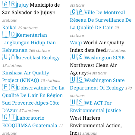
🇦🇷
Jujuy
Municipio de
stations
🇨🇦
San Salvador de Jujuy
Ville De Montreal -
0
Réseau De Surveillance De
stations
Kaikai
La Qualité De L'air
29 stations
20
🇮🇩
Kementerian
stations
Lingkungan Hidup Dan
Waqi
World Air Quality
Kehutanan
Index data feed
169 stations
24 stations
🇺🇦
🇺🇸
Kievoblast Ecology
Washington SCSB
Northwest Clean Air
13 stations
Kinshasa Air Quality
Agency
94 stations
🇺🇸
Project (KINAQ)
Washington State
10 stations
🇫🇷
L'observatoire De La
Department Of Ecology
170
Qualité De L'air En Région
stations
🇺🇸
Sud Provence-Alpes-Côte
WE ACT For
D'Azur
Environmental Justice
57 stations
🇬🇹
Laboratorio
West Harlem
ECOQUIMSA Guatemala
Environmental Action,
11
Inc
stations
11 stations