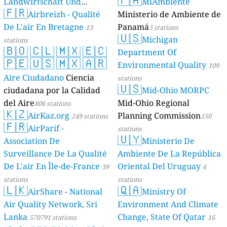
Landwirtschaft Und
MiAmbiente
🇫🇷
Geologie)
Airbreizh - Qualité
Ministerio de Ambiente de
50 stations
De L'air En Bretagne
Panamá
13
5 stations
🇺🇸
Michigan
stations
🇧🇴
🇨🇱
🇲🇽
🇪🇨
Department Of
🇵🇪
🇺🇸
🇲🇽
🇦🇷
Environmental Quality
109
Aire Ciudadano
Ciencia
stations
🇺🇸
ciudadana por la Calidad
Mid-Ohio MORPC
del Aire
Mid-Ohio Regional
806 stations
🇰🇿
AirKaz.org
Planning Commission
249 stations
150
🇫🇷
AirParif -
stations
🇺🇾
Association De
Ministerio De
Surveillance De La Qualité
Ambiente De La República
De L'air En Île-de-France
Oriental Del Uruguay
39
6
stations
stations
🇱🇰
🇶🇦
AirShare - National
Ministry Of
Air Quality Network, Sri
Environment And Climate
Lanka
Change, State Of Qatar
570791 stations
16