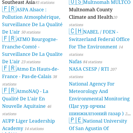
🇺🇸
Southeast Asia
Multnomah MULTCO
85 stations
🇫🇷
ASPA Alsace :
Multnomah County
Pollution Atmosphérique,
Climate and Health
20
Surveillance De La Qualité
stations
🇨🇭
De L’air
NABEL / FOEN -
50 stations
🇫🇷
ATMO Bourgogne-
Switzerland Federal Office
Franche-Comté -
For The Environment
14
Surveillance De La Qualite
stations
De L’air
Nafas
23 stations
84 stations
🇫🇷
Atmo En Hauts-de-
NASA CSESP / RTI
207
France - Pas-de-Calais
38
stations
National Agency For
stations
🇫🇷
AtmoNAQ - La
Meteorology And
Qualité De L’air En
Environmental Monitoring
Nouvelle Aquitaine
(Цаг уур орчны
46
шинжилгээний газар )
stations
21
🇵🇪
AUPP Liger Leadership
National University
stations
Academy
Of San Agustin Of
14 stations