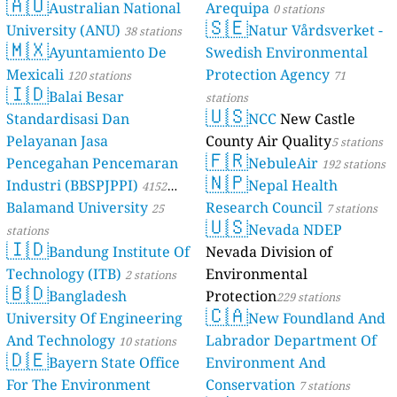
🇦🇺
Australian National
Arequipa
0 stations
🇸🇪
University (ANU)
Natur Vårdsverket -
38 stations
🇲🇽
Ayuntamiento De
Swedish Environmental
Mexicali
Protection Agency
120 stations
71
🇮🇩
Balai Besar
stations
🇺🇸
Standardisasi Dan
NCC
New Castle
Pelayanan Jasa
County Air Quality
5 stations
🇫🇷
Pencegahan Pencemaran
NebuleAir
192 stations
🇳🇵
Industri (BBSPJPPI)
Nepal Health
4152
Balamand University
Research Council
stations
25
7 stations
🇺🇸
Nevada NDEP
stations
🇮🇩
Bandung Institute Of
Nevada Division of
Technology (ITB)
Environmental
2 stations
🇧🇩
Bangladesh
Protection
229 stations
🇨🇦
University Of Engineering
New Foundland And
And Technology
Labrador Department Of
10 stations
🇩🇪
Bayern State Office
Environment And
For The Environment
Conservation
7 stations