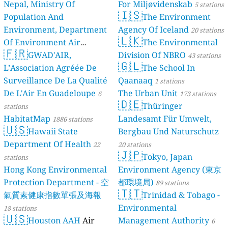
Nepal, Ministry Of
For Miljøvidenskab
5 stations
🇮🇸
Population And
The Environment
Environment, Department
Agency Of Iceland
20 stations
🇱🇰
Of Environment Air
The Environmental
🇫🇷
Quality Monitoring
GWAD'AIR,
Division Of NBRO
30
43 stations
🇬🇱
L’Association Agréée De
The School In
stations
Surveillance De La Qualité
Qaanaaq
1 stations
De L'Air En Guadeloupe
The Urban Unit
6
173 stations
🇩🇪
Thüringer
stations
HabitatMap
Landesamt Für Umwelt,
1886 stations
🇺🇸
Hawaii State
Bergbau Und Naturschutz
Department Of Health
22
20 stations
🇯🇵
Tokyo, Japan
stations
Hong Kong Environmental
Environment Agency (東京
Protection Department - 空
都環境局)
89 stations
🇹🇹
氣質素健康指數單張及海報
Trinidad & Tobago -
Environmental
18 stations
🇺🇸
Houston AAH
Air
Management Authority
6