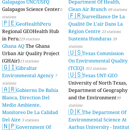
Galapagos UNC/USFQ
Department Of Health,
Galapagos Science Center
Clean Air Branch
0
69 stations
🇫🇷
Surveillance De La
stations
🇵🇪
GeoHealthPeru
Qualité De L'air Dans La
Regional GEOHealth Hub
Région Centre
23 stations
in Peru
Sustenta Honduras
229 stations
59
Ghana AQ
The Ghana
stations
🇺🇸
Urban Air Quality Project
Texas Commission
(GHAir)
On Environmental Quality
13 stations
🇬🇮
Gibraltar
(TCEQ)
311 stations
🇺🇸
Environmental Agency
Texas UNT-GEO
7
University of North Texas,
stations
🇦🇷
Gobierno De Bahía
Department of Geography
Blanca, Direction Del
and the Environment
99
Medio Ambiente,
stations
🇩🇰
Monitoreo De La Calidad
The Department Of
Del Aire
Environmental Science At
3 stations
🇳🇵
Government Of
Aarhus University - Institut