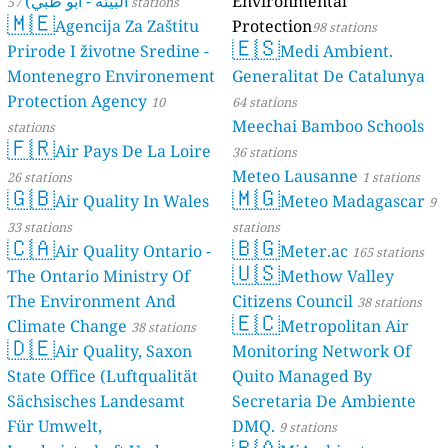
البيئة - أبو ظبي)
Environmental
57 stations
🇲🇪
Agencija Za Zaštitu
Protection
98 stations
🇪🇸
Prirode I životne Sredine -
Medi Ambient.
Montenegro Environement
Generalitat De Catalunya
Protection Agency
10
64 stations
Meechai Bamboo Schools
stations
🇫🇷
Air Pays De La Loire
36 stations
Meteo Lausanne
26 stations
1 stations
🇬🇧
🇲🇬
Air Quality In Wales
Meteo Madagascar
9
33 stations
stations
🇨🇦
🇧🇬
Air Quality Ontario -
Meter.ac
165 stations
🇺🇸
The Ontario Ministry Of
Methow Valley
The Environment And
Citizens Council
38 stations
🇪🇨
Climate Change
Metropolitan Air
38 stations
🇩🇪
Air Quality, Saxon
Monitoring Network Of
State Office (Luftqualität
Quito Managed By
Sächsisches Landesamt
Secretaria De Ambiente
Für Umwelt,
DMQ.
9 stations
🇵🇦