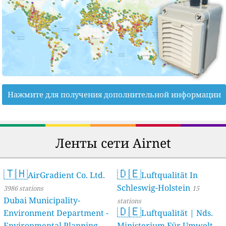
Нажмите для получения дополнительной информации
Ленты сети Airnet
🇹🇭
🇩🇪
AirGradient Co. Ltd.
Luftqualität In
Schleswig-Holstein
3986 stations
15
Dubai Municipality-
stations
🇩🇪
Environment Department -
Luftqualität | Nds.
Environmental Planning
Ministerium Für Umwelt,