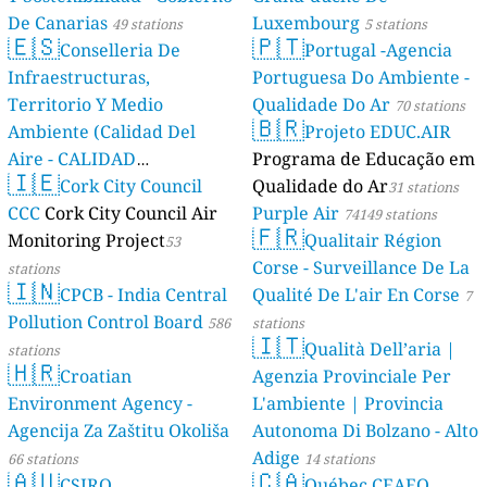
De Canarias
Luxembourg
49 stations
5 stations
🇪🇸
🇵🇹
Conselleria De
Portugal -Agencia
Infraestructuras,
Portuguesa Do Ambiente -
Territorio Y Medio
Qualidade Do Ar
70 stations
🇧🇷
Ambiente (Calidad Del
Projeto EDUC.AIR
Aire - CALIDAD
Programa de Educação em
🇮🇪
AMBIENTAL)
Cork City Council
Qualidade do Ar
23 stations
31 stations
CCC
Cork City Council Air
Purple Air
74149 stations
🇫🇷
Monitoring Project
Qualitair Région
53
Corse - Surveillance De La
stations
🇮🇳
CPCB - India Central
Qualité De L'air En Corse
7
Pollution Control Board
586
stations
🇮🇹
Qualità Dell’aria |
stations
🇭🇷
Croatian
Agenzia Provinciale Per
Environment Agency -
L'ambiente | Provincia
Agencija Za Zaštitu Okoliša
Autonoma Di Bolzano - Alto
Adige
66 stations
14 stations
🇦🇺
🇨🇦
CSIRO
Québec CEAEQ