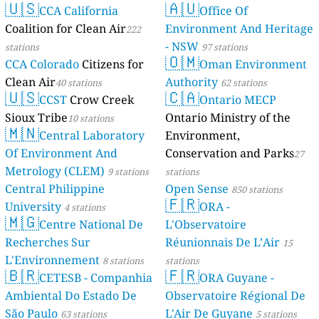
🇺🇸
🇦🇺
CCA California
Mayotte
Office Of
4 stations
Coalition for Clean Air
Environment And Heritage
222
- NSW
stations
97 stations
🇴🇲
CCA Colorado
Citizens for
Oman Environment
Clean Air
Authority
40 stations
62 stations
🇺🇸
🇨🇦
CCST
Crow Creek
Ontario MECP
Sioux Tribe
Ontario Ministry of the
10 stations
🇲🇳
Central Laboratory
Environment,
Of Environment And
Conservation and Parks
27
Metrology (CLEM)
9 stations
stations
Central Philippine
Open Sense
850 stations
🇫🇷
University
ORA -
4 stations
🇲🇬
Centre National De
L'Observatoire
Recherches Sur
Réunionnais De L’Air
15
L'Environnement
8 stations
stations
🇧🇷
🇫🇷
CETESB - Companhia
ORA Guyane -
Ambiental Do Estado De
Observatoire Régional De
São Paulo
L'Air De Guyane
63 stations
5 stations