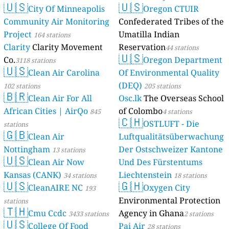
🇺🇸
🇺🇸
City Of Minneapolis
Oregon CTUIR
Community Air Monitoring
Confederated Tribes of the
Project
Umatilla Indian
164 stations
Clarity
Clarity Movement
Reservation
44 stations
🇺🇸
Co.
Oregon Department
3118 stations
🇺🇸
Clean Air Carolina
Of Environmental Quality
(DEQ)
102 stations
205 stations
🇧🇷
Clean Air For All
Osc.lk
The Overseas School
African Cities | AirQo
of Colombo
845
4 stations
🇨🇭
OSTLUFT - Die
stations
🇬🇧
Clean Air
Luftqualitätsüberwachung
Nottingham
Der Ostschweizer Kantone
13 stations
🇺🇸
Clean Air Now
Und Des Fürstentums
Kansas (CANK)
Liechtenstein
34 stations
18 stations
🇺🇸
🇬🇭
CleanAIRE NC
Oxygen City
193
Environmental Protection
stations
🇹🇭
Cmu Ccdc
Agency in Ghana
3433 stations
2 stations
🇺🇸
College Of Food
Pai Air
28 stations