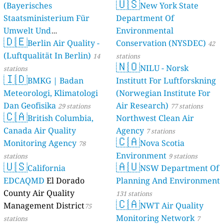
🇺🇸
(Bayerisches
New York State
Staatsministerium Für
Department Of
Umwelt Und
Environmental
🇩🇪
Berlin Air Quality -
Verbraucherschutz) - LfU
Conservation (NYSDEC)
42
(Luftqualität In Berlin)
46 stations
14
stations
🇳🇴
NILU - Norsk
stations
🇮🇩
BMKG | Badan
Institutt For Luftforskning
Meteorologi, Klimatologi
(Norwegian Institute For
Dan Geofisika
Air Research)
29 stations
77 stations
🇨🇦
British Columbia,
Northwest Clean Air
Canada Air Quality
Agency
7 stations
🇨🇦
Monitoring Agency
Nova Scotia
78
Environment
stations
9 stations
🇺🇸
🇦🇺
California
NSW Department Of
EDCAQMD
El Dorado
Planning And Environment
County Air Quality
131 stations
🇨🇦
Management District
NWT Air Quality
75
Monitoring Network
stations
7