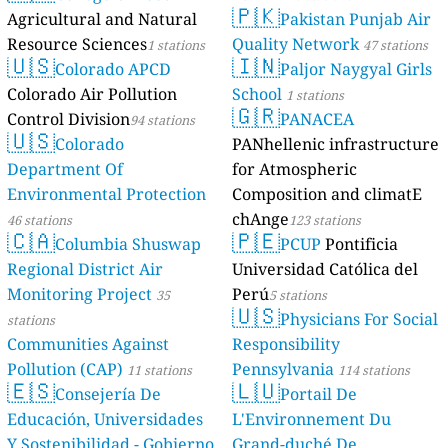
🇵🇰
Agricultural and Natural
Pakistan Punjab Air
Resource Sciences
Quality Network
1 stations
47 stations
🇺🇸
🇮🇳
Colorado APCD
Paljor Naygyal Girls
Colorado Air Pollution
School
1 stations
🇬🇷
Control Division
PANACEA
94 stations
🇺🇸
Colorado
PANhellenic infrastructure
Department Of
for Atmospheric
Environmental Protection
Composition and climatE
chAnge
46 stations
123 stations
🇨🇦
🇵🇪
Columbia Shuswap
PCUP
Pontificia
Regional District Air
Universidad Católica del
Monitoring Project
Perú
35
5 stations
🇺🇸
Physicians For Social
stations
Communities Against
Responsibility
Pollution (CAP)
Pennsylvania
11 stations
114 stations
🇪🇸
🇱🇺
Consejería De
Portail De
Educación, Universidades
L'Environnement Du
Y Sostenibilidad - Gobierno
Grand-duché De