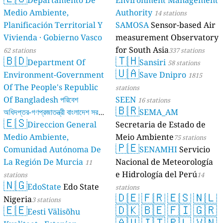
Departamento De
Environment Management
Medio Ambiente,
Authority
14 stations
Planificación Territorial Y
SAMOSA
Sensor-based Air
Vivienda · Gobierno Vasco
measurement Observatory
for South Asia
62 stations
337 stations
🇧🇩
🇹🇭
Department Of
Sansiri
58 stations
🇺🇦
Environment-Government
Save Dnipro
1815
Of The People's Republic
stations
Of Bangladesh পরিবেশ
SEEN
16 stations
🇧🇷
অধিদপ্তর-গণপ্রজাতন্ত্রী বাংলাদেশ সরকার
SEMA_AM
🇪🇸
Direccion General
Secretaria de Estado de
17 stations
Medio Ambiente,
Meio Ambiente
75 stations
🇵🇪
Comunidad Autónoma De
SENAMHI
Servicio
La Región De Murcia
Nacional de Meteorología
11
e Hidrología del Perú
stations
14
🇳🇬
EdoState
Edo State
stations
🇩🇪
🇫🇷
🇪🇸
🇳🇱
Nigeria
3 stations
🇪🇪
🇩🇰
🇧🇪
🇫🇮
🇬🇷
Eesti Välisõhu
🇦🇺
🇮🇹
🇵🇱
🇻🇳