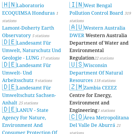
🇭🇳
🇮🇳
Laboratorio
West Bengal
ECOQUIMSA Honduras
Pollution Control Board
1
319
stations
stations
🇦🇺
Lamont-Doherty Earth
Western Australia
Observatory
DWER
Western Australia
5 stations
🇩🇪
Landesamt Für
Department of Water and
Umwelt, Naturschutz Und
Environmental
Geologie - LUNG
Regulation
17 stations
22 stations
🇩🇪
🇺🇸
Landesamt Für
Wisconsin
Umwelt- Und
Department Of Natural
Arbeitsschutz
Resources
9 stations
118 stations
🇩🇪
🇿🇲
Landesamt Für
Zambia CEEEZ
Umweltschutz Sachsen-
Centre for Energy,
Anhalt
Environment and
25 stations
🇩🇪
LANUV - State
Engineering
1 stations
🇨🇴
Agency For Nature,
Área Metropolitana
Environment And
Del Valle De Aburrá
21
Consumer Protection Of
stations