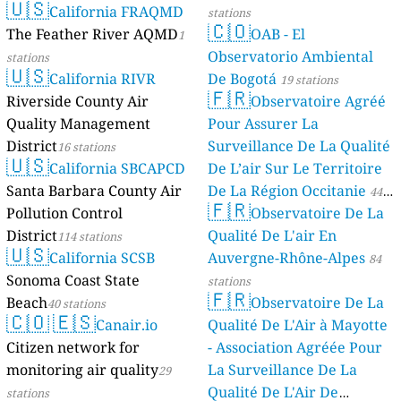
🇺🇸
California FRAQMD
stations
🇨🇴
The Feather River AQMD
OAB - El
1
Observatorio Ambiental
stations
🇺🇸
California RIVR
De Bogotá
19 stations
🇫🇷
Riverside County Air
Observatoire Agréé
Quality Management
Pour Assurer La
District
Surveillance De La Qualité
16 stations
🇺🇸
California SBCAPCD
De L’air Sur Le Territoire
Santa Barbara County Air
De La Région Occitanie
44
🇫🇷
Pollution Control
Observatoire De La
stations
District
Qualité De L'air En
114 stations
🇺🇸
California SCSB
Auvergne-Rhône-Alpes
84
Sonoma Coast State
stations
🇫🇷
Beach
Observatoire De La
40 stations
🇨🇴
🇪🇸
Canair.io
Qualité De L'Air à Mayotte
Citizen network for
- Association Agréée Pour
monitoring air quality
La Surveillance De La
29
Qualité De L'Air De
stations