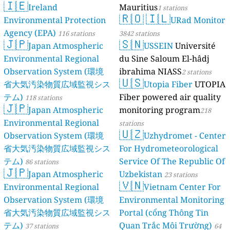
🇮🇪
Ireland
Mauritius
1 stations
🇷🇴
🇮🇱
Environmental Protection
URad Monitor
Agency (EPA)
116 stations
3842 stations
🇯🇵
🇸🇳
Japan Atmospheric
USSEIN
Université
Environmental Regional
du Sine Saloum El-hâdj
Observation System (環境
ibrahima NIASS
2 stations
🇺🇸
省大気汚染物質広域監視シス
Utopia Fiber
UTOPIA
テム)
Fiber powered air quality
118 stations
🇯🇵
Japan Atmospheric
monitoring program
218
Environmental Regional
stations
🇺🇿
Observation System (環境
Uzhydromet - Center
省大気汚染物質広域監視シス
For Hydrometeorological
テム)
Service Of The Republic Of
86 stations
🇯🇵
Japan Atmospheric
Uzbekistan
23 stations
🇻🇳
Environmental Regional
Vietnam Center For
Observation System (環境
Environmental Monitoring
省大気汚染物質広域監視シス
Portal (cổng Thông Tin
テム)
Quan Trắc Môi Trường)
37 stations
64