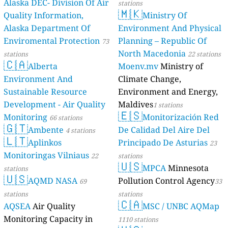
Alaska DEC- Division Of Air
stations
🇲🇰
Quality Information,
Ministry Of
Alaska Department Of
Environment And Physical
Enviromental Protection
Planning – Republic Of
73
North Macedonia
stations
22 stations
🇨🇦
Alberta
Moenv.mv
Ministry of
Environment And
Climate Change,
Sustainable Resource
Environment and Energy,
Development - Air Quality
Maldives
1 stations
🇪🇸
Monitoring
Monitorización Red
66 stations
🇬🇹
Ambente
De Calidad Del Aire Del
4 stations
🇱🇹
Aplinkos
Principado De Asturias
23
Monitoringas Vilniaus
22
stations
🇺🇸
MPCA
Minnesota
stations
🇺🇸
AQMD NASA
Pollution Control Agency
69
33
stations
stations
🇨🇦
AQSEA
Air Quality
MSC / UNBC AQMap
Monitoring Capacity in
1110 stations