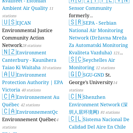
Kvaliteet - Estonian
Ambient Air Quality
Sensor Community
11
formerly
stations
🇺🇸
🇸🇷
EJCAN
luftdaten.info
SEPA - Serbian
35809 stations
Environmental Justice
National Air Monitoring
Community Action
Network (Državna Mreža
Network
Za Automatski Monitoring
28 stations
🇳🇿
Environment
Kvaliteta Vazduha)
121
🇸🇨
Canterbury - Kaunihera
Seychelles Air
stations
Taiao Ki Waitaha
Monitoring
10 stations
12 stations
🇦🇺
🇬🇩
Environment
SGU-GND
St.
Protection Authority | EPA
George’s University
14
Victoria
40 stations
stations
🇨🇦
🇨🇳
Environnement Au
Shenzhen
Québec
Environment Network (深
42 stations
🇨🇦
EnvironnementQc
圳人居环境网)
81 stations
🇨🇱
Environnement Québec
Sistema Nacional De
4
Calidad Del Aire En Chile
stations