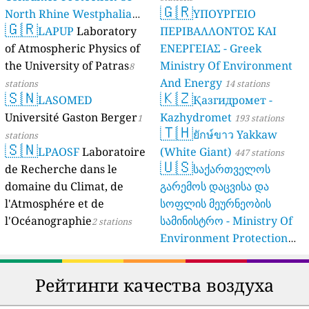
🇬🇷
North Rhine Westphalia
ΥΠΟΥΡΓΕΙΟ
🇬🇷
(Landesamt Für Natur,
LAPUP
Laboratory
ΠΕΡΙΒΑΛΛΟΝΤΟΣ ΚΑΙ
Umwelt Und
of Atmospheric Physics of
ΕΝΕΡΓΕΙΑΣ - Greek
Verbraucherschutz NRW)
the University of Patras
Ministry Of Environment
8
And Energy
61 stations
stations
14 stations
🇸🇳
🇰🇿
LASOMED
Қазгидромет -
Université Gaston Berger
Kazhydromet
1
193 stations
🇹🇭
ยักษ์ขาว Yakkaw
stations
🇸🇳
LPAOSF
Laboratoire
(White Giant)
447 stations
🇺🇸
de Recherche dans le
საქართველოს
domaine du Climat, de
გარემოს დაცვისა და
l'Atmosphére et de
სოფლის მეურნეობის
l'Océanographie
სამინისტრო - Ministry Of
2 stations
Environment Protection
And Agriculture Of
Georgia
16 stations
Рейтинги качества воздуха