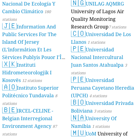
🇳🇬
Nacional De Ecología Y
UNILAG AQMRG
Cambio Climático
University of Lagos Air
180
Quality Monitoring
stations
🇯🇪
Information And
Research Group
7 stations
🇨🇴
Public Services For The
Universidad De Los
Island Of Jersey
Llanos
1 stations
🇵🇪
(L'înformâtion Et Les
Universidad
Sèrvices Publyis Pouor I'Île
Nacional Intercultural
🇽🇰
Dé Jèrri)
Instituti
Juan Santos Atahualpa
2 stations
3
Hidrometeorologjik I
stations
🇵🇪
Kosovës
Universidad
12 stations
🇦🇴
Instituto Superior
Peruana Cayetano Heredia
Politécnico Tundavala
(UPCH)
8
4 stations
🇧🇴
Universidad Privada
stations
🇧🇪
IRCEL-CELINE -
Boliviana
3 stations
🇳🇦
Belgian Interregional
University Of
Environment Agency
Namibia
87
1 stations
🇲🇺
UoM
University of
stations