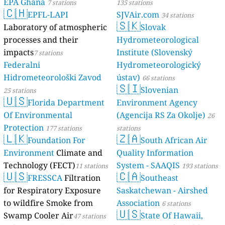
EPA Ghana
7 stations
135 stations
🇨🇭
EPFL-LAPI
SJVAir.com
34 stations
🇸🇰
Laboratory of atmospheric
Slovak
processes and their
Hydrometeorological
impacts
Institute (Slovenský
7 stations
Federalni
Hydrometeorologický
Hidrometeorološki Zavod
ústav)
66 stations
🇸🇮
Slovenian
25 stations
🇺🇸
Florida Department
Environment Agency
Of Environmental
(Agencija RS Za Okolje)
26
Protection
177 stations
stations
🇱🇰
🇿🇦
Foundation For
South African Air
Environment
Climate and
Quality Information
Technology (FECT)
System - SAAQIS
11 stations
193 stations
🇺🇸
🇨🇦
FRESSCA
Filtration
Southeast
for Respiratory Exposure
Saskatchewan - Airshed
to wildfire Smoke from
Association
6 stations
🇺🇸
Swamp Cooler Air
State Of Hawaii,
47 stations