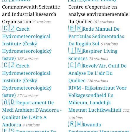
Commonwealth Scientific
Centre d'expertise en
and Industrial Research
analyse environnementale
Organisation
du Québec
35 stations
101 stations
🇨🇿
🇧🇷
Czech
Rede Manual De
Hydrometeorological
Partículas Sedimentadas
Institute (Český
Da Região Sul
6 stations
🇮🇳
Hydrometeorologický
Respirer Living
ústav)
Sciences
188 stations
74 stations
🇨🇿
🇨🇦
Czech
Revolv'Air, Outil De
Hydrometeorological
Analyse De L'air Du
Institute (Český
Québec
126 stations
Hydrometeorologický
RIVM - Rijksinstituut Voor
ústav)
Volksgezondheid En
274 stations
🇦🇩
Departament De
Milieum, Landelijk
Medi Ambient D'Andorra -
Meetnet Luchtkwaliteit
112
Qualitat De L'Aire A
stations
🇷🇼
Andorra
Rwanda
4 stations
🇪🇸