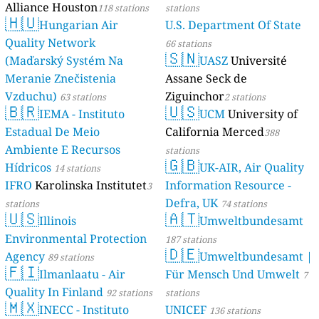
Alliance Houston
118 stations
stations
🇭🇺
Hungarian Air
U.S. Department Of State
Quality Network
66 stations
🇸🇳
(Maďarský Systém Na
UASZ
Université
Meranie Znečistenia
Assane Seck de
Vzduchu)
Ziguinchor
63 stations
2 stations
🇧🇷
🇺🇸
IEMA - Instituto
UCM
University of
Estadual De Meio
California Merced
388
Ambiente E Recursos
stations
🇬🇧
Hídricos
UK-AIR, Air Quality
14 stations
IFRO
Karolinska Institutet
Information Resource -
3
Defra, UK
stations
74 stations
🇺🇸
🇦🇹
Illinois
Umweltbundesamt
Environmental Protection
187 stations
🇩🇪
Agency
Umweltbundesamt |
89 stations
🇫🇮
Ilmanlaatu - Air
Für Mensch Und Umwelt
7
Quality In Finland
92 stations
stations
🇲🇽
INECC - Instituto
UNICEF
136 stations