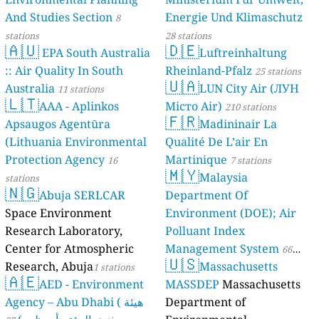
And Studies Section
Energie Und Klimaschutz
8
stations
28 stations
🇦🇺
🇩🇪
EPA South Australia
Luftreinhaltung
:: Air Quality In South
Rheinland-Pfalz
25 stations
🇺🇦
Australia
LUN City Air (ЛУН
11 stations
🇱🇹
AAA - Aplinkos
Місто Air)
210 stations
🇫🇷
Apsaugos Agentūra
Madininair La
(Lithuania Environmental
Qualité De L’air En
Protection Agency
Martinique
16
7 stations
🇲🇾
Malaysia
stations
🇳🇬
Abuja SERLCAR
Department Of
Space Environment
Environment (DOE); Air
Research Laboratory,
Polluant Index
Center for Atmospheric
Management System
66
🇺🇸
Research, Abuja
Massachusetts
1 stations
stations
🇦🇪
AED - Environment
MASSDEP
Massachusetts
Agency – Abu Dhabi ( هيئة
Department of