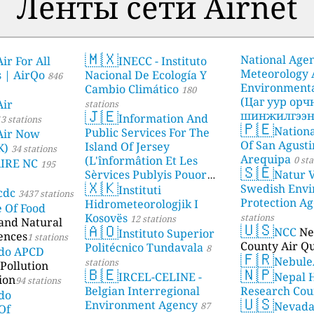
Ленты сети Airnet
🇲🇽
National Age
ir For All
INECC - Instituto
Meteorology
s | AirQo
Nacional De Ecología Y
846
Environmenta
Cambio Climático
180
(Цаг уур ор
Air
stations
🇯🇪
шинжилгээни
Information And
3 stations
🇵🇪
Nationa
stations
Public Services For The
Air Now
Of San Agusti
Island Of Jersey
K)
34 stations
Arequipa
(L'înformâtion Et Les
0 sta
AIRE NC
195
🇸🇪
Sèrvices Publyis Pouor
Natur V
🇽🇰
I'Île Dé Jèrri)
Swedish Envi
Instituti
2 stations
cdc
3437 stations
Protection A
Hidrometeorologjik I
e Of Food
Kosovës
stations
12 stations
 and Natural
🇺🇸
🇦🇴
NCC
Ne
Instituto Superior
ences
1 stations
County Air Qu
Politécnico Tundavala
8
ado APCD
🇫🇷
Nebule
stations
Pollution
🇧🇪
🇳🇵
IRCEL-CELINE -
Nepal 
ion
94 stations
Belgian Interregional
Research Cou
do
🇺🇸
Environment Agency
Nevad
87
Of