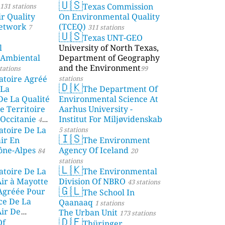
🇺🇸
Texas Commission
131 stations
r Quality
On Environmental Quality
etwork
(TCEQ)
7
311 stations
🇺🇸
Texas UNT-GEO
l
University of North Texas,
 Ambiental
Department of Geography
and the Environment
tations
99
atoire Agréé
stations
🇩🇰
 La
The Department Of
De La Qualité
Environmental Science At
e Territoire
Aarhus University -
Occitanie
Institut For Miljøvidenskab
44
atoire De La
5 stations
🇮🇸
air En
The Environment
ône-Alpes
Agency Of Iceland
84
20
stations
🇱🇰
atoire De La
The Environmental
Air à Mayotte
Division Of NBRO
43 stations
🇬🇱
 Agréée Pour
The School In
ce De La
Qaanaaq
1 stations
Air De
The Urban Unit
173 stations
🇩🇪
Of
ions
Thüringer