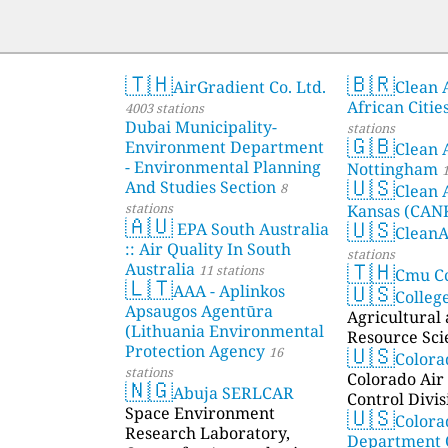
🇹🇭
🇧🇷
AirGradient Co. Ltd.
Clean A
African Citie
4003 stations
Dubai Municipality-
stations
🇬🇧
Environment Department
Clean 
- Environmental Planning
Nottingham
1
🇺🇸
And Studies Section
8
Clean 
stations
Kansas (CAN
🇦🇺
🇺🇸
EPA South Australia
Clean
:: Air Quality In South
stations
🇹🇭
Australia
11 stations
Cmu C
🇱🇹
🇺🇸
AAA - Aplinkos
Colleg
Apsaugos Agentūra
Agricultural
(Lithuania Environmental
Resource Sci
🇺🇸
Protection Agency
16
Color
stations
Colorado Air 
🇳🇬
Abuja SERLCAR
Control Divis
🇺🇸
Space Environment
Colora
Research Laboratory,
Department 