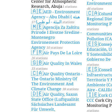
Center for Atmospheric
Environmenta
Research, Abuja
1 stations
46 stations
🇦🇪
🇨🇦
AED - Environment
Colum
Agency – Abu Dhabi ( هيئة
Regional Dist
البيئة - أبو ظبي)
57 stations
Monitoring P
🇲🇪
Agencija Za Zaštitu
stations
Prirode I životne Sredine -
Communities
Montenegro
Pollution (CA
🇪🇸
Environement Protection
Consej
Agency
10 stations
Educación, U
🇫🇷
Air Pays De La Loire
Y Sostenibili
26 stations
Gobierno De 
🇬🇧
Air Quality In Wales
stations
🇪🇸
33 stations
Consel
🇨🇦
Air Quality Ontario -
Infraestructu
The Ontario Ministry Of
Territorio Y
The Environment And
Ambiente (Ca
Climate Change
38 stations
Aire - CALI
🇩🇪
🇮🇪
Air Quality, Saxon
AMBIENTAL)
Cork C
State Office (Luftqualität
CCC
Cork Cit
Sächsisches Landesamt
Monitoring P
Für Umwelt,
stations