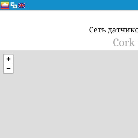
Сеть датчик
Cork 
+
−