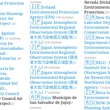
Nevada Divisi
stations
l Protection
🇮🇪
Ireland
Environment
Environmental Protection
Protection
229 
bia Shuswap
🇨🇦
Agency (EPA)
New Fo
116 stations
rict Air
🇯🇵
Japan Atmospheric
Labrador De
roject
35
Environmental Regional
Environment
Observation System (環境
Conservation
 Against
🇺🇸
省大気汚染物質広域監視シ
New Yo
P)
11 stations
ステム)
Department 
118 stations
ería De
🇯🇵
Japan Atmospheric
Environment
niversidades
Environmental Regional
Conservation
dad -
Observation System (環境
stations
Canarias
49
🇳🇴
省大気汚染物質広域監視シ
NILU - 
ステム)
Institutt For 
86 stations
leria De
🇯🇵
Japan Atmospheric
(Norwegian In
ras,
Environmental Regional
Air Research)
 Medio
Observation System (環境
Northwest Cl
lidad Del
省大気汚染物質広域監視シ
Agency
7 stati
DAD
🇨🇦
ステム)
Nova Sc
37 stations
ity Council
23 stations
🇦🇷
Jujuy
Municipio de
Environment
y Council Air
🇦🇺
San Salvador de Jujuy
NSW De
0
roject
53
Planning And
stations