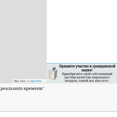
Примите участие в гражданской
науке!
Приобретите свой собственный
датчик качества наружного
воздуха, такой же, как этот.
Map Data: ©
OpenStreetMap contributors
; Map render ©
Tracestrack
е реального времени
”