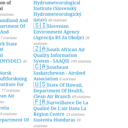
on of
Hydrometeorological
al
Institute (Slovenský
Hydrometeorologický
stations
ústav)
undland And
66 stations
🇸🇮
partment Of
Slovenian
 And
Environment Agency
(Agencija RS Za Okolje)
7 stations
26
rk State
stations
🇿🇦
Of
South African Air
al
Quality Information
 (NYSDEC)
System - SAAQIS
42
193 stations
🇨🇦
Southeast
Norsk
Saskatchewan - Airshed
Luftforskning
Association
6 stations
🇺🇸
stitute For
State Of Hawaii,
Department Of Health,
77 stations
ean Air
Clean Air Branch
69 stations
🇫🇷
ons
Surveillance De La
otia
Qualité De L'air Dans La
Région Centre
9 stations
23 stations
partment Of
Sustenta Honduras
59
stations