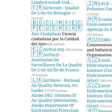
🇮🇳
Landwirtschaft Und
CPCB -
🇫🇷
Geologie)
Airbreizh - Qualité
50 stations
Pollution Co
De L'air En Bretagne
13
stations
🇭🇷
stations
Croati
🇧🇴
🇨🇱
🇲🇽
🇪🇨
Environment
🇵🇪
🇺🇸
🇲🇽
🇦🇷
Agencija Za Z
Aire Ciudadano
Ciencia
66 stations
🇦🇺
ciudadana por la Calidad
CSIRO
del Aire
806 stations
Commonwealt
🇰🇿
AirKaz.org
and Industri
249 stations
🇫🇷
AirParif -
Organisation
🇨🇿
Association De
Czech
Surveillance De La Qualité
Hydrometeor
De L'air En Île-de-France
Institute (Če
Hydrometeor
39 stations
🇱🇰
AirShare - National
ústav)
188 stat
🇨🇿
Air Quality Network, Sri
Czech
Lanka
Hydrometeor
575199 stations
Alaska DEC- Division Of
Institute (Če
Air Quality Information,
Hydrometeor
Alaska Department Of
ústav)
274 stat
🇦🇩
Enviromental Protection
Depar