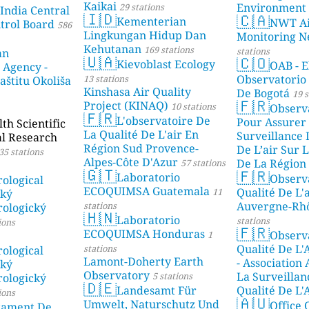
Kaikai
Environment
29 stations
 India Central
🇮🇩
🇨🇦
Kementerian
NWT Ai
ntrol Board
586
Lingkungan Hidup Dan
Monitoring N
Kehutanan
169 stations
stations
an
🇺🇦
🇨🇴
Kievoblast Ecology
OAB - E
 Agency -
Observatorio
13 stations
aštitu Okoliša
Kinshasa Air Quality
De Bogotá
19 s
🇫🇷
Project (KINAQ)
10 stations
Observ
🇫🇷
L'observatoire De
Pour Assurer
h Scientific
La Qualité De L'air En
Surveillance 
al Research
Région Sud Provence-
De L’air Sur L
35 stations
Alpes-Côte D'Azur
De La Région 
57 stations
🇬🇹
🇫🇷
Laboratorio
Observ
stations
ological
ECOQUIMSA Guatemala
Qualité De L'
11
ský
Auvergne-Rh
stations
ologický
🇭🇳
Laboratorio
stations
ions
🇫🇷
ECOQUIMSA Honduras
Observ
1
Qualité De L'
stations
ological
Lamont-Doherty Earth
- Association
ský
Observatory
La Surveillan
5 stations
ologický
🇩🇪
Landesamt Für
Qualité De L'
ions
🇦🇺
Umwelt, Naturschutz Und
Mayotte
Office 
4 stat
tament De