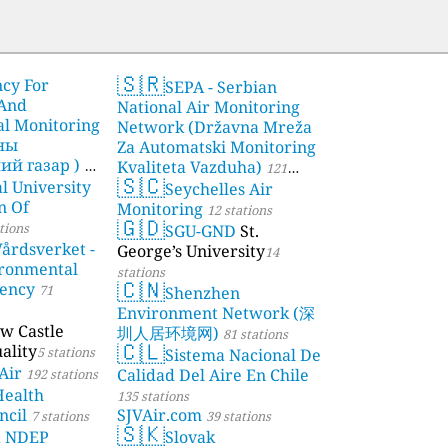
🇸🇷
ncy For
SEPA - Serbian
 And
National Air Monitoring
l Monitoring
Network (Državna Mreža
чны
Za Automatski Monitoring
й газар )
Kvaliteta Vazduha)
21
121
🇸🇨
l University
Seychelles Air
stations
n Of
Monitoring
12 stations
🇬🇩
tions
SGU-GND
St.
årdsverket -
George’s University
14
ronmental
stations
🇨🇳
gency
71
Shenzhen
Environment Network (深
w Castle
圳人居环境网)
81 stations
🇨🇱
ality
5 stations
Sistema Nacional De
Air
Calidad Del Aire En Chile
192 stations
Health
135 stations
ncil
SJVAir.com
7 stations
39 stations
🇸🇰
a NDEP
Slovak