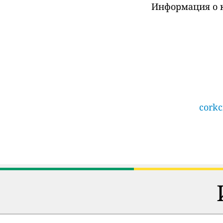
Информация о к
corkc