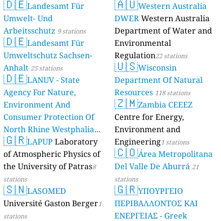
🇩🇪
🇦🇺
Landesamt Für
Western Australia
Umwelt- Und
DWER
Western Australia
Arbeitsschutz
Department of Water and
9 stations
🇩🇪
Landesamt Für
Environmental
Umweltschutz Sachsen-
Regulation
22 stations
🇺🇸
Anhalt
Wisconsin
25 stations
🇩🇪
LANUV - State
Department Of Natural
Agency For Nature,
Resources
118 stations
🇿🇲
Environment And
Zambia CEEEZ
Consumer Protection Of
Centre for Energy,
North Rhine Westphalia
Environment and
🇬🇷
(Landesamt Für Natur,
LAPUP
Laboratory
Engineering
1 stations
🇨🇴
Umwelt Und
of Atmospheric Physics of
Área Metropolitana
Verbraucherschutz NRW)
the University of Patras
Del Valle De Aburrá
8
21
61 stations
stations
stations
🇸🇳
🇬🇷
LASOMED
ΥΠΟΥΡΓΕΙΟ
Université Gaston Berger
ΠΕΡΙΒΑΛΛΟΝΤΟΣ ΚΑΙ
1
ΕΝΕΡΓΕΙΑΣ - Greek
stations