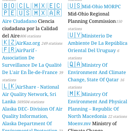
🇧🇴
🇨🇱
🇲🇽
🇪🇨
🇺🇸
Mid-Ohio MORPC
🇵🇪
🇺🇸
🇲🇽
🇦🇷
Mid-Ohio Regional
Aire Ciudadano
Ciencia
Planning Commission
150
ciudadana por la Calidad
stations
🇺🇾
del Aire
Ministerio De
806 stations
🇰🇿
AirKaz.org
Ambiente De La República
249 stations
🇫🇷
AirParif -
Oriental Del Uruguay
6
Association De
stations
🇶🇦
Surveillance De La Qualité
Ministry Of
De L'air En Île-de-France
Environment And Climate
39
Change, State Of Qatar
stations
16
🇱🇰
AirShare - National
stations
🇲🇰
Air Quality Network, Sri
Ministry Of
Lanka
Environment And Physical
569504 stations
Alaska DEC- Division Of Air
Planning – Republic Of
Quality Information,
North Macedonia
22 stations
Alaska Department Of
Moenv.mv
Ministry of
Enviromental Protection
Climate Change,