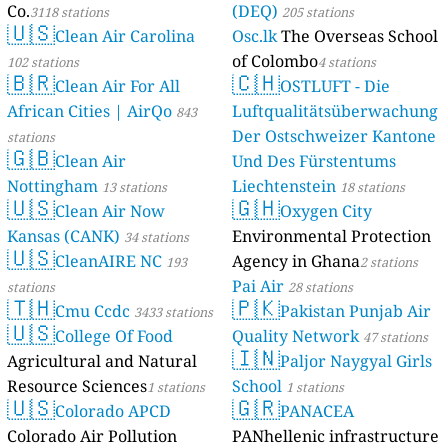
Co.
(DEQ)
3118 stations
205 stations
🇺🇸
Clean Air Carolina
Osc.lk
The Overseas School
of Colombo
102 stations
4 stations
🇧🇷
🇨🇭
Clean Air For All
OSTLUFT - Die
African Cities | AirQo
Luftqualitätsüberwachung
843
Der Ostschweizer Kantone
stations
🇬🇧
Clean Air
Und Des Fürstentums
Nottingham
Liechtenstein
13 stations
18 stations
🇺🇸
🇬🇭
Clean Air Now
Oxygen City
Kansas (CANK)
Environmental Protection
34 stations
🇺🇸
CleanAIRE NC
Agency in Ghana
193
2 stations
Pai Air
stations
28 stations
🇹🇭
🇵🇰
Cmu Ccdc
Pakistan Punjab Air
3433 stations
🇺🇸
College Of Food
Quality Network
47 stations
🇮🇳
Agricultural and Natural
Paljor Naygyal Girls
Resource Sciences
School
1 stations
1 stations
🇺🇸
🇬🇷
Colorado APCD
PANACEA
Colorado Air Pollution
PANhellenic infrastructure