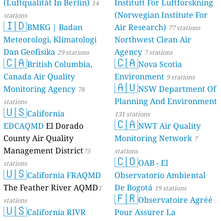
(Luftqualität In Berlin)
Institutt For Luftforskning
46 stations
14
(Norwegian Institute For
stations
🇮🇩
BMKG | Badan
Air Research)
77 stations
Meteorologi, Klimatologi
Northwest Clean Air
Dan Geofisika
Agency
29 stations
7 stations
🇨🇦
🇨🇦
British Columbia,
Nova Scotia
Canada Air Quality
Environment
9 stations
🇦🇺
Monitoring Agency
NSW Department Of
78
Planning And Environment
stations
🇺🇸
California
131 stations
🇨🇦
EDCAQMD
El Dorado
NWT Air Quality
County Air Quality
Monitoring Network
7
Management District
75
stations
🇨🇴
OAB - El
stations
🇺🇸
California FRAQMD
Observatorio Ambiental
The Feather River AQMD
De Bogotá
1
19 stations
🇫🇷
Observatoire Agréé
stations
🇺🇸
California RIVR
Pour Assurer La