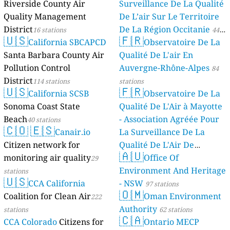
Riverside County Air
Surveillance De La Qualité
Quality Management
De L’air Sur Le Territoire
District
De La Région Occitanie
16 stations
44
🇺🇸
🇫🇷
California SBCAPCD
Observatoire De La
stations
Santa Barbara County Air
Qualité De L'air En
Pollution Control
Auvergne-Rhône-Alpes
84
District
114 stations
stations
🇺🇸
🇫🇷
California SCSB
Observatoire De La
Sonoma Coast State
Qualité De L'Air à Mayotte
Beach
- Association Agréée Pour
40 stations
🇨🇴
🇪🇸
Canair.io
La Surveillance De La
Citizen network for
Qualité De L'Air De
🇦🇺
monitoring air quality
Mayotte
Office Of
29
4 stations
Environment And Heritage
stations
🇺🇸
CCA California
- NSW
97 stations
🇴🇲
Coalition for Clean Air
Oman Environment
222
Authority
stations
62 stations
🇨🇦
CCA Colorado
Citizens for
Ontario MECP