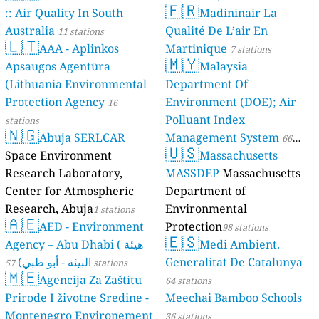
🇫🇷
:: Air Quality In South
Madininair La
Australia
Qualité De L’air En
11 stations
🇱🇹
AAA - Aplinkos
Martinique
7 stations
🇲🇾
Apsaugos Agentūra
Malaysia
(Lithuania Environmental
Department Of
Protection Agency
Environment (DOE); Air
16
Polluant Index
stations
🇳🇬
Abuja SERLCAR
Management System
66
🇺🇸
Space Environment
Massachusetts
stations
Research Laboratory,
MASSDEP
Massachusetts
Center for Atmospheric
Department of
Research, Abuja
Environmental
1 stations
🇦🇪
AED - Environment
Protection
98 stations
🇪🇸
Agency – Abu Dhabi ( هيئة
Medi Ambient.
البيئة - أبو ظبي)
Generalitat De Catalunya
57 stations
🇲🇪
Agencija Za Zaštitu
64 stations
Prirode I životne Sredine -
Meechai Bamboo Schools
Montenegro Environement
36 stations