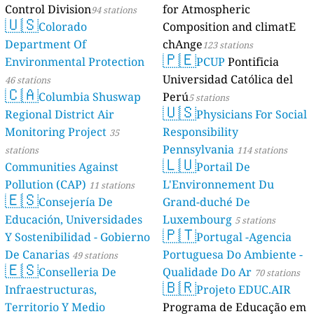
Control Division
for Atmospheric
94 stations
🇺🇸
Colorado
Composition and climatE
Department Of
chAnge
123 stations
🇵🇪
Environmental Protection
PCUP
Pontificia
Universidad Católica del
46 stations
🇨🇦
Columbia Shuswap
Perú
5 stations
🇺🇸
Regional District Air
Physicians For Social
Monitoring Project
Responsibility
35
Pennsylvania
stations
114 stations
🇱🇺
Communities Against
Portail De
Pollution (CAP)
L'Environnement Du
11 stations
🇪🇸
Consejería De
Grand-duché De
Educación, Universidades
Luxembourg
5 stations
🇵🇹
Y Sostenibilidad - Gobierno
Portugal -Agencia
De Canarias
Portuguesa Do Ambiente -
49 stations
🇪🇸
Conselleria De
Qualidade Do Ar
70 stations
🇧🇷
Infraestructuras,
Projeto EDUC.AIR
Territorio Y Medio
Programa de Educação em