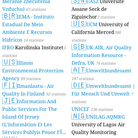
🇸🇳
Meranie Znečistenia
UASZ
Université
Vzduchu)
Assane Seck de
63 stations
🇧🇷
IEMA - Instituto
Ziguinchor
2 stations
🇺🇸
Estadual De Meio
UCM
University of
Ambiente E Recursos
California Merced
388
Hídricos
14 stations
stations
🇬🇧
IFRO
Karolinska Institutet
UK-AIR, Air Quality
3
Information Resource -
stations
🇺🇸
Illinois
Defra, UK
74 stations
🇦🇹
Environmental Protection
Umweltbundesamt
Agency
89 stations
187 stations
🇫🇮
🇩🇪
Ilmanlaatu - Air
Umweltbundesamt |
Quality In Finland
Für Mensch Und Umwelt
92 stations
7
🇯🇪
Information And
stations
Public Services For The
UNICEF
136 stations
🇳🇬
Island Of Jersey
UNILAG AQMRG
(L'înformâtion Et Les
University of Lagos Air
Sèrvices Publyis Pouor I'Île
Quality Monitoring