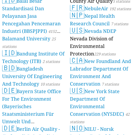
Balai Besar
County Air Quality
5 stations
🇫🇷
Standardisasi Dan
NebuleAir
192 stations
🇳🇵
Pelayanan Jasa
Nepal Health
Pencegahan Pencemaran
Research Council
7 stations
🇺🇸
Industri (BBSPJPPI)
Nevada NDEP
4152
Balamand University
Nevada Division of
stations
25
Environmental
stations
🇮🇩
Bandung Institute Of
Protection
229 stations
🇨🇦
Technology (ITB)
New Foundland And
2 stations
🇧🇩
Bangladesh
Labrador Department Of
University Of Engineering
Environment And
And Technology
Conservation
10 stations
7 stations
🇩🇪
🇺🇸
Bayern State Office
New York State
For The Environment
Department Of
(Bayerisches
Environmental
Staatsministerium Für
Conservation (NYSDEC)
42
Umwelt Und
stations
🇩🇪
🇳🇴
Berlin Air Quality -
Verbraucherschutz) - LfU
NILU - Norsk