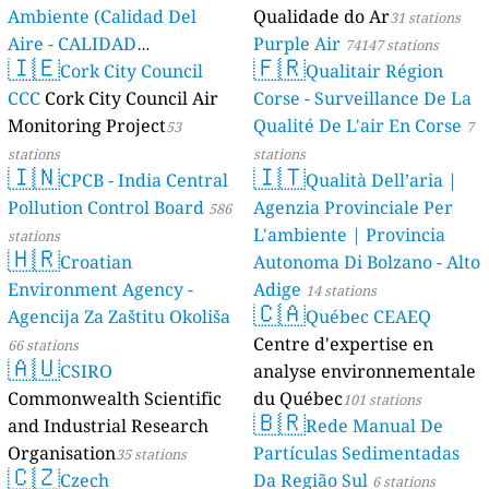
Ambiente (Calidad Del
Qualidade do Ar
31 stations
Aire - CALIDAD
Purple Air
74147 stations
🇮🇪
🇫🇷
AMBIENTAL)
Cork City Council
Qualitair Région
23 stations
CCC
Cork City Council Air
Corse - Surveillance De La
Monitoring Project
Qualité De L'air En Corse
53
7
stations
stations
🇮🇳
🇮🇹
CPCB - India Central
Qualità Dell’aria |
Pollution Control Board
Agenzia Provinciale Per
586
L'ambiente | Provincia
stations
🇭🇷
Croatian
Autonoma Di Bolzano - Alto
Environment Agency -
Adige
14 stations
🇨🇦
Agencija Za Zaštitu Okoliša
Québec CEAEQ
Centre d'expertise en
66 stations
🇦🇺
CSIRO
analyse environnementale
Commonwealth Scientific
du Québec
101 stations
🇧🇷
and Industrial Research
Rede Manual De
Organisation
Partículas Sedimentadas
35 stations
🇨🇿
Czech
Da Região Sul
6 stations