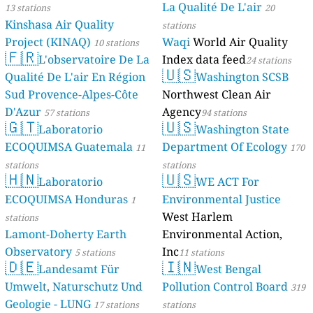
La Qualité De L'air
13 stations
20
Kinshasa Air Quality
stations
Project (KINAQ)
Waqi
World Air Quality
10 stations
🇫🇷
L'observatoire De La
Index data feed
24 stations
🇺🇸
Qualité De L'air En Région
Washington SCSB
Sud Provence-Alpes-Côte
Northwest Clean Air
D'Azur
Agency
57 stations
94 stations
🇬🇹
🇺🇸
Laboratorio
Washington State
ECOQUIMSA Guatemala
Department Of Ecology
11
170
stations
stations
🇭🇳
🇺🇸
Laboratorio
WE ACT For
ECOQUIMSA Honduras
Environmental Justice
1
West Harlem
stations
Lamont-Doherty Earth
Environmental Action,
Observatory
Inc
5 stations
11 stations
🇩🇪
🇮🇳
Landesamt Für
West Bengal
Umwelt, Naturschutz Und
Pollution Control Board
319
Geologie - LUNG
17 stations
stations