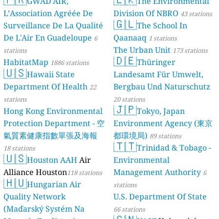
Quality Monitoring
GWAD'AIR,
The Environmental
30
L’Association Agréée De
Division Of NBRO
stations
43 stations
🇬🇱
Surveillance De La Qualité
The School In
De L'Air En Guadeloupe
Qaanaaq
6
1 stations
The Urban Unit
stations
173 stations
🇩🇪
HabitatMap
Thüringer
1886 stations
🇺🇸
Hawaii State
Landesamt Für Umwelt,
Department Of Health
Bergbau Und Naturschutz
22
stations
20 stations
🇯🇵
Hong Kong Environmental
Tokyo, Japan
Protection Department - 空
Environment Agency (東京
氣質素健康指數單張及海報
都環境局)
89 stations
🇹🇹
Trinidad & Tobago -
18 stations
🇺🇸
Houston AAH
Air
Environmental
Alliance Houston
Management Authority
118 stations
6
🇭🇺
Hungarian Air
stations
Quality Network
U.S. Department Of State
(Maďarský Systém Na
66 stations