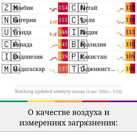
🇿🇲
🇨🇳
154
128
Замбия
Китай
🇳🇬
🇨🇱
151
118
Нигерия
Чили
🇺🇬
🇮🇳
148
113
Уганда
Индия
🇨🇦
🇧🇷
141
110
Канада
Бразилия
🇮🇩
🇵🇰
139
109
Индонезия
Пакистан
🇲🇬
🇹🇯
137
108
Мадагаскар
Таджикистан
Ranking updated минуту назад
(6 авг. 2026 г., 5:23)
О качестве воздуха и
измерениях загрязнения: