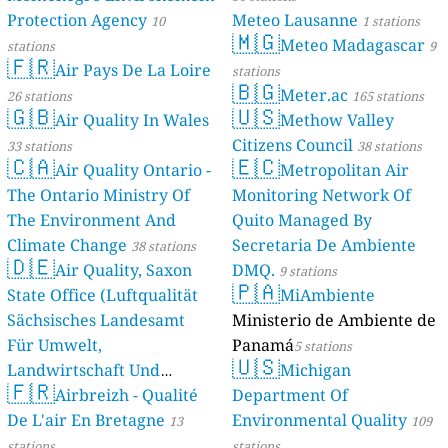
Protection Agency
Meteo Lausanne
10
1 stations
🇲🇬
Meteo Madagascar
stations
9
🇫🇷
Air Pays De La Loire
stations
🇧🇬
Meter.ac
26 stations
165 stations
🇬🇧
🇺🇸
Air Quality In Wales
Methow Valley
Citizens Council
33 stations
38 stations
🇨🇦
🇪🇨
Air Quality Ontario -
Metropolitan Air
The Ontario Ministry Of
Monitoring Network Of
The Environment And
Quito Managed By
Climate Change
Secretaria De Ambiente
38 stations
🇩🇪
Air Quality, Saxon
DMQ.
9 stations
🇵🇦
State Office (Luftqualität
MiAmbiente
Sächsisches Landesamt
Ministerio de Ambiente de
Für Umwelt,
Panamá
5 stations
🇺🇸
Landwirtschaft Und
Michigan
🇫🇷
Geologie)
Airbreizh - Qualité
Department Of
50 stations
De L'air En Bretagne
Environmental Quality
13
109
stations
stations