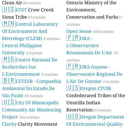
Clean Air
Ontario Ministry of the
40 stations
🇺🇸
CCST
Crow Creek
Environment,
Sioux Tribe
Conservation and Parks
10 stations
27
🇲🇳
Central Laboratory
stations
Of Environment And
Open Sense
850 stations
🇫🇷
Metrology (CLEM)
ORA -
9 stations
Central Philippine
L'Observatoire
University
Réunionnais De L’Air
4 stations
15
🇲🇬
Centre National De
stations
🇫🇷
Recherches Sur
ORA Guyane -
L'Environnement
Observatoire Régional De
8 stations
🇧🇷
CETESB - Companhia
L'Air De Guyane
5 stations
🇺🇸
Ambiental Do Estado De
Oregon CTUIR
São Paulo
Confederated Tribes of the
63 stations
🇺🇸
City Of Minneapolis
Umatilla Indian
Community Air Monitoring
Reservation
44 stations
🇺🇸
Project
Oregon Department
164 stations
Clarity
Clarity Movement
Of Environmental Quality