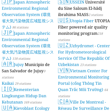
🇯🇵
🇸🇳
Japan Atmospheric
USSEIN
Université
Environmental Regional
du Sine Saloum El-hâdj
Observation System (環境
ibrahima NIASS
2 stations
🇺🇸
省大気汚染物質広域監視シス
Utopia Fiber
UTOPIA
テム)
Fiber powered air quality
86 stations
🇯🇵
Japan Atmospheric
monitoring program
218
Environmental Regional
stations
🇺🇿
Observation System (環境
Uzhydromet - Center
省大気汚染物質広域監視シス
For Hydrometeorological
テム)
Service Of The Republic Of
118 stations
🇦🇷
Jujuy
Municipio de
Uzbekistan
23 stations
🇻🇳
San Salvador de Jujuy
Vietnam Center For
0
Environmental Monitoring
stations
Kaikai
Portal (cổng Thông Tin
29 stations
🇮🇩
Kementerian
Quan Trắc Môi Trường)
64
Lingkungan Hidup Dan
stations
🇨🇦
Kehutanan
Ville De Montreal -
169 stations
🇺🇦
Kievoblast Ecology
Réseau De Surveillance De