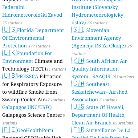
Federalni
Institute (Slovenský
Hidrometeorološki Zavod
Hydrometeorologický
ústav)
25 stations
66 stations
🇺🇸
🇸🇮
Florida Department
Slovenian
Of Environmental
Environment Agency
Protection
(Agencija RS Za Okolje)
177 stations
26
🇱🇰
Foundation For
stations
🇿🇦
Environment
Climate and
South African Air
Technology (FECT)
Quality Information
11 stations
🇺🇸
FRESSCA
Filtration
System - SAAQIS
193 stations
🇨🇦
for Respiratory Exposure
Southeast
to wildfire Smoke from
Saskatchewan - Airshed
Swamp Cooler Air
Association
47 stations
6 stations
🇺🇸
Galapagos UNC/USFQ
State Of Hawaii,
Galapagos Science Center
Department Of Health,
0
Clean Air Branch
stations
69 stations
🇵🇪
🇫🇷
GeoHealthPeru
Surveillance De La