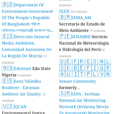
🇧🇩
Department Of
stations
Environment-Government
SEEN
16 stations
🇧🇷
Of The People's Republic
SEMA_AM
Of Bangladesh পরিবেশ
Secretaria de Estado de
অধিদপ্তর-গণপ্রজাতন্ত্রী বাংলাদেশ সরকার
Meio Ambiente
75 stations
🇪🇸
🇵🇪
Direccion General
SENAMHI
Servicio
17 stations
Medio Ambiente,
Nacional de Meteorología
Comunidad Autónoma De
e Hidrología del Perú
14
La Región De Murcia
11
stations
🇩🇪
🇫🇷
🇪🇸
🇳🇱
stations
🇳🇬
🇩🇰
🇧🇪
🇫🇮
🇬🇷
EdoState
Edo State
🇦🇺
🇮🇹
🇵🇱
🇻🇳
Nigeria
3 stations
🇪🇪
Eesti Välisõhu
Sensor Community
Kvaliteet - Estonian
formerly
🇸🇷
Ambient Air Quality
luftdaten.info
SEPA - Serbian
11
35808 stations
National Air Monitoring
stations
🇺🇸
EJCAN
Network (Državna Mreža
Environmental Justice
Za Automatski Monitoring