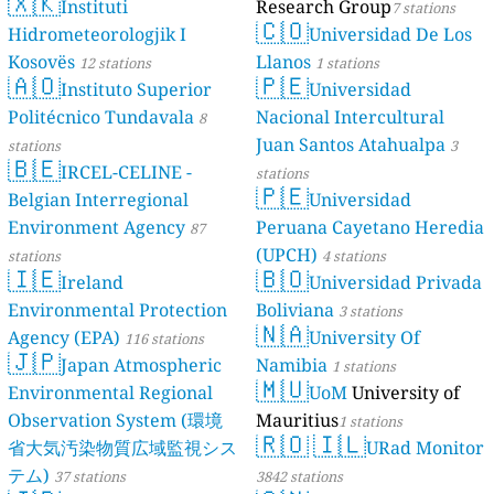
🇽🇰
Dé Jèrri)
Instituti
Research Group
2 stations
7 stations
🇨🇴
Hidrometeorologjik I
Universidad De Los
Kosovës
Llanos
12 stations
1 stations
🇦🇴
🇵🇪
Instituto Superior
Universidad
Politécnico Tundavala
Nacional Intercultural
8
Juan Santos Atahualpa
stations
3
🇧🇪
IRCEL-CELINE -
stations
🇵🇪
Belgian Interregional
Universidad
Environment Agency
Peruana Cayetano Heredia
87
(UPCH)
stations
4 stations
🇮🇪
🇧🇴
Ireland
Universidad Privada
Environmental Protection
Boliviana
3 stations
🇳🇦
Agency (EPA)
University Of
116 stations
🇯🇵
Japan Atmospheric
Namibia
1 stations
🇲🇺
Environmental Regional
UoM
University of
Observation System (環境
Mauritius
1 stations
🇷🇴
🇮🇱
省大気汚染物質広域監視シス
URad Monitor
テム)
37 stations
3842 stations