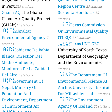
Regional GEOHealth Hub
Qualité De L'air Dans La
in Peru
Région Centre
229 stations
23 stations
Ghana AQ
The Ghana
Sustenta Honduras
59
Urban Air Quality Project
stations
🇺🇸
(GHAir)
Texas Commission
13 stations
🇬🇮
Gibraltar
On Environmental Quality
Environmental Agency
(TCEQ)
7
311 stations
🇺🇸
Texas UNT-GEO
stations
🇦🇷
Gobierno De Bahía
University of North Texas,
Blanca, Direction Del
Department of Geography
Medio Ambiente,
and the Environment
99
Monitoreo De La Calidad
stations
🇩🇰
Del Aire
The Department Of
3 stations
🇳🇵
Government Of
Environmental Science At
Nepal, Ministry Of
Aarhus University - Institut
Population And
For Miljøvidenskab
5 stations
🇮🇸
Environment, Department
The Environment
Of Environment Air
Agency Of Iceland
20 stations
🇫🇷
🇱🇰