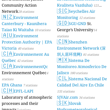
Community Action
Kvaliteta Vazduha)
121
🇸🇨
Network
Seychelles Air
28 stations
stations
🇳🇿
Environment
Monitoring
12 stations
🇬🇩
Canterbury - Kaunihera
SGU-GND
St.
Taiao Ki Waitaha
George’s University
10 stations
14
🇦🇺
Environment
stations
🇨🇳
Protection Authority | EPA
Shenzhen
Victoria
Environment Network (深
40 stations
🇨🇦
Environnement Au
圳人居环境网)
81 stations
🇲🇽
Québec
Sistema De
42 stations
🇨🇦
EnvironnementQc
Monitoreo Atmosferico De
Environnement Québec
Jalisco
4
180 stations
🇨🇱
Sistema Nacional De
stations
EPA Ghana
Calidad Del Aire En Chile
7 stations
🇨🇭
EPFL-LAPI
135 stations
Laboratory of atmospheric
SJVAir.com
34 stations
🇸🇰
processes and their
Slovak
impacts
Hydrometeorological
7 stations