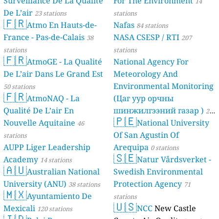
Surveillance De La Qualite
For The Environment
14
De L’air
23 stations
stations
🇫🇷
Atmo En Hauts-de-
Nafas
84 stations
France - Pas-de-Calais
NASA CSESP / RTI
38
207
stations
stations
🇫🇷
AtmoGE - La Qualité
National Agency For
De L’air Dans Le Grand Est
Meteorology And
Environmental Monitoring
50 stations
🇫🇷
AtmoNAQ - La
(Цаг уур орчны
Qualité De L’air En
шинжилгээний газар )
21
🇵🇪
Nouvelle Aquitaine
National University
46
stations
Of San Agustin Of
stations
AUPP Liger Leadership
Arequipa
0 stations
🇸🇪
Academy
Natur Vårdsverket -
14 stations
🇦🇺
Australian National
Swedish Environmental
University (ANU)
Protection Agency
38 stations
71
🇲🇽
Ayuntamiento De
stations
🇺🇸
Mexicali
NCC
New Castle
120 stations
🇮🇩