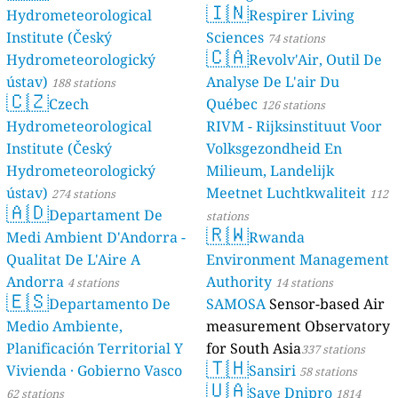
🇮🇳
Hydrometeorological
Respirer Living
Institute (Český
Sciences
74 stations
🇨🇦
Hydrometeorologický
Revolv'Air, Outil De
ústav)
Analyse De L'air Du
188 stations
🇨🇿
Czech
Québec
126 stations
Hydrometeorological
RIVM - Rijksinstituut Voor
Institute (Český
Volksgezondheid En
Hydrometeorologický
Milieum, Landelijk
ústav)
Meetnet Luchtkwaliteit
274 stations
112
🇦🇩
Departament De
stations
🇷🇼
Medi Ambient D'Andorra -
Rwanda
Qualitat De L'Aire A
Environment Management
Andorra
Authority
4 stations
14 stations
🇪🇸
Departamento De
SAMOSA
Sensor-based Air
Medio Ambiente,
measurement Observatory
Planificación Territorial Y
for South Asia
337 stations
🇹🇭
Vivienda · Gobierno Vasco
Sansiri
58 stations
🇺🇦
Save Dnipro
62 stations
1814