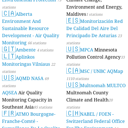
73
Environment and Energy,
stations
🇨🇦
Alberta
Maldives
1 stations
🇪🇸
Environment And
Monitorización Red
Sustainable Resource
De Calidad Del Aire Del
Development - Air Quality
Principado De Asturias
23
Monitoring
66 stations
stations
🇬🇹
🇺🇸
Ambente
MPCA
Minnesota
4 stations
🇱🇹
Aplinkos
Pollution Control Agency
33
Monitoringas Vilniaus
22
stations
🇨🇦
MSC / UNBC AQMap
stations
🇺🇸
AQMD NASA
69
1110 stations
🇺🇸
Multnomah MULTCO
stations
AQSEA
Air Quality
Multnomah County
Monitoring Capacity in
Climate and Health
20
Southeast Asia
85 stations
stations
🇫🇷
🇨🇭
ATMO Bourgogne-
NABEL / FOEN -
Franche-Comté -
Switzerland Federal Office