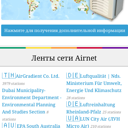
Нажмите для получения дополнительной информации
Ленты сети Airnet
🇹🇭
🇩🇪
AirGradient Co. Ltd.
Luftqualität | Nds.
Ministerium Für Umwelt,
3979 stations
Dubai Municipality-
Energie Und Klimaschutz
Environment Department -
28 stations
🇩🇪
Environmental Planning
Luftreinhaltung
And Studies Section
Rheinland-Pfalz
8
25 stations
🇺🇦
LUN City Air (ЛУН
stations
🇦🇺
EPA South Australia
Місто Air)
210 stations