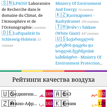
🇸🇳
LPAOSF
Laboratoire
Ministry Of Environment
de Recherche dans le
And Energy
14 stations
🇰🇿
domaine du Climat, de
Қазгидромет -
l'Atmosphére et de
Kazhydromet
193 stations
🇹🇭
l'Océanographie
ยักษ์ขาว Yakkaw
2 stations
🇩🇪
Luftqualität In
(White Giant)
447 stations
🇺🇸
Schleswig-Holstein
საქართველოს
15
გარემოს დაცვისა და
stations
სოფლის მეურნეობის
სამინისტრო - Ministry Of
Environment Protection
And Agriculture Of
Georgia
16 stations
Рейтинги качества воздуха
🇺🇸
🇦🇪
169
132
Соединенные Штаты
ОАЭ
🇿🇦
🇰🇪
165
129
Южно-Африканская Республика
Кения