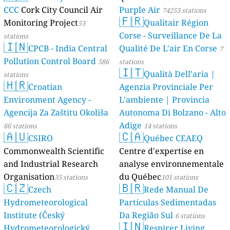
CCC
Cork City Council Air
Purple Air
74253 stations
🇫🇷
Monitoring Project
Qualitair Région
53
Corse - Surveillance De La
stations
🇮🇳
CPCB - India Central
Qualité De L'air En Corse
7
Pollution Control Board
586
stations
🇮🇹
Qualità Dell’aria |
stations
🇭🇷
Croatian
Agenzia Provinciale Per
Environment Agency -
L'ambiente | Provincia
Agencija Za Zaštitu Okoliša
Autonoma Di Bolzano - Alto
Adige
66 stations
14 stations
🇦🇺
🇨🇦
CSIRO
Québec CEAEQ
Commonwealth Scientific
Centre d'expertise en
and Industrial Research
analyse environnementale
Organisation
du Québec
35 stations
101 stations
🇨🇿
🇧🇷
Czech
Rede Manual De
Hydrometeorological
Partículas Sedimentadas
Institute (Český
Da Região Sul
6 stations
🇮🇳
Hydrometeorologický
Respirer Living