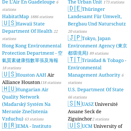
De L'Air En Guadeloupe
The Urban Unit
6
173 stations
🇩🇪
Thüringer
stations
HabitatMap
Landesamt Für Umwelt,
1886 stations
🇺🇸
Hawaii State
Bergbau Und Naturschutz
Department Of Health
22
20 stations
🇯🇵
Tokyo, Japan
stations
Hong Kong Environmental
Environment Agency (東京
Protection Department - 空
都環境局)
89 stations
🇹🇹
氣質素健康指數單張及海報
Trinidad & Tobago -
Environmental
18 stations
🇺🇸
Houston AAH
Air
Management Authority
6
Alliance Houston
118 stations
stations
🇭🇺
Hungarian Air
U.S. Department Of State
Quality Network
66 stations
🇸🇳
(Maďarský Systém Na
UASZ
Université
Meranie Znečistenia
Assane Seck de
Vzduchu)
Ziguinchor
63 stations
2 stations
🇧🇷
🇺🇸
IEMA - Instituto
UCM
University of