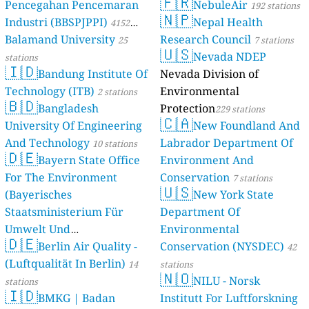
🇫🇷
Pencegahan Pencemaran
NebuleAir
192 stations
🇳🇵
Industri (BBSPJPPI)
Nepal Health
4152
Balamand University
Research Council
stations
25
7 stations
🇺🇸
Nevada NDEP
stations
🇮🇩
Bandung Institute Of
Nevada Division of
Technology (ITB)
Environmental
2 stations
🇧🇩
Bangladesh
Protection
229 stations
🇨🇦
University Of Engineering
New Foundland And
And Technology
Labrador Department Of
10 stations
🇩🇪
Bayern State Office
Environment And
For The Environment
Conservation
7 stations
🇺🇸
(Bayerisches
New York State
Staatsministerium Für
Department Of
Umwelt Und
Environmental
🇩🇪
Berlin Air Quality -
Verbraucherschutz) - LfU
Conservation (NYSDEC)
42
(Luftqualität In Berlin)
46 stations
14
stations
🇳🇴
NILU - Norsk
stations
🇮🇩
BMKG | Badan
Institutt For Luftforskning