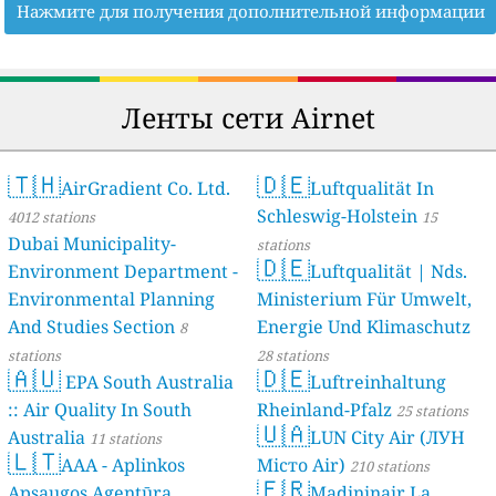
Нажмите для получения дополнительной информации
Ленты сети Airnet
🇹🇭
🇩🇪
AirGradient Co. Ltd.
Luftqualität In
Schleswig-Holstein
4012 stations
15
Dubai Municipality-
stations
🇩🇪
Environment Department -
Luftqualität | Nds.
Environmental Planning
Ministerium Für Umwelt,
And Studies Section
Energie Und Klimaschutz
8
stations
28 stations
🇦🇺
🇩🇪
EPA South Australia
Luftreinhaltung
:: Air Quality In South
Rheinland-Pfalz
25 stations
🇺🇦
Australia
LUN City Air (ЛУН
11 stations
🇱🇹
AAA - Aplinkos
Місто Air)
210 stations
🇫🇷
Apsaugos Agentūra
Madininair La