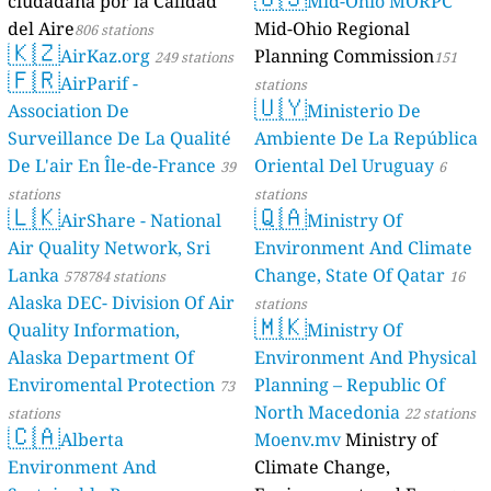
ciudadana por la Calidad
Mid-Ohio MORPC
del Aire
Mid-Ohio Regional
806 stations
🇰🇿
AirKaz.org
Planning Commission
249 stations
151
🇫🇷
AirParif -
stations
🇺🇾
Association De
Ministerio De
Surveillance De La Qualité
Ambiente De La República
De L'air En Île-de-France
Oriental Del Uruguay
39
6
stations
stations
🇱🇰
🇶🇦
AirShare - National
Ministry Of
Air Quality Network, Sri
Environment And Climate
Lanka
Change, State Of Qatar
578784 stations
16
Alaska DEC- Division Of Air
stations
🇲🇰
Quality Information,
Ministry Of
Alaska Department Of
Environment And Physical
Enviromental Protection
Planning – Republic Of
73
North Macedonia
stations
22 stations
🇨🇦
Alberta
Moenv.mv
Ministry of
Environment And
Climate Change,