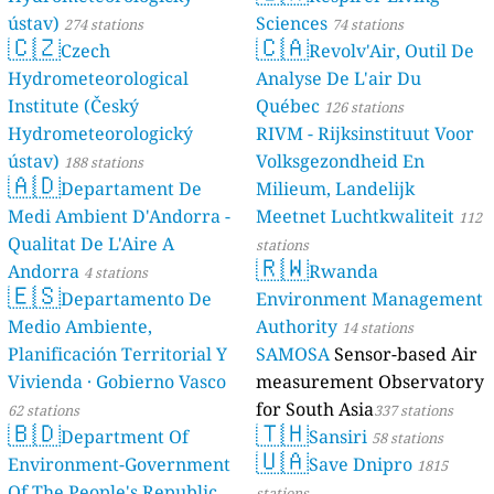
ústav)
Sciences
274 stations
74 stations
🇨🇿
🇨🇦
Czech
Revolv'Air, Outil De
Hydrometeorological
Analyse De L'air Du
Institute (Český
Québec
126 stations
Hydrometeorologický
RIVM - Rijksinstituut Voor
ústav)
Volksgezondheid En
188 stations
🇦🇩
Departament De
Milieum, Landelijk
Medi Ambient D'Andorra -
Meetnet Luchtkwaliteit
112
Qualitat De L'Aire A
stations
🇷🇼
Andorra
Rwanda
4 stations
🇪🇸
Departamento De
Environment Management
Medio Ambiente,
Authority
14 stations
Planificación Territorial Y
SAMOSA
Sensor-based Air
Vivienda · Gobierno Vasco
measurement Observatory
for South Asia
62 stations
337 stations
🇧🇩
🇹🇭
Department Of
Sansiri
58 stations
🇺🇦
Environment-Government
Save Dnipro
1815
Of The People's Republic
stations