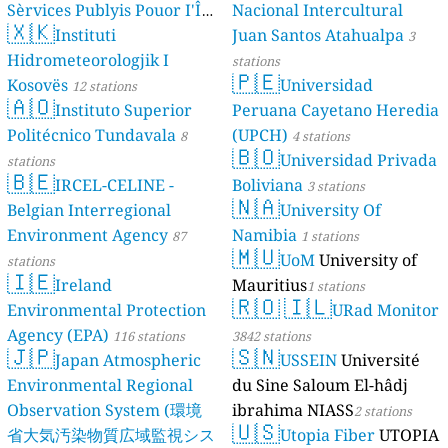
Sèrvices Publyis Pouor I'Île
Nacional Intercultural
🇽🇰
Dé Jèrri)
Instituti
Juan Santos Atahualpa
2 stations
3
Hidrometeorologjik I
stations
🇵🇪
Kosovës
Universidad
12 stations
🇦🇴
Instituto Superior
Peruana Cayetano Heredia
Politécnico Tundavala
(UPCH)
8
4 stations
🇧🇴
Universidad Privada
stations
🇧🇪
IRCEL-CELINE -
Boliviana
3 stations
🇳🇦
Belgian Interregional
University Of
Environment Agency
Namibia
87
1 stations
🇲🇺
UoM
University of
stations
🇮🇪
Ireland
Mauritius
1 stations
🇷🇴
🇮🇱
Environmental Protection
URad Monitor
Agency (EPA)
116 stations
3842 stations
🇯🇵
🇸🇳
Japan Atmospheric
USSEIN
Université
Environmental Regional
du Sine Saloum El-hâdj
Observation System (環境
ibrahima NIASS
2 stations
🇺🇸
省大気汚染物質広域監視シス
Utopia Fiber
UTOPIA