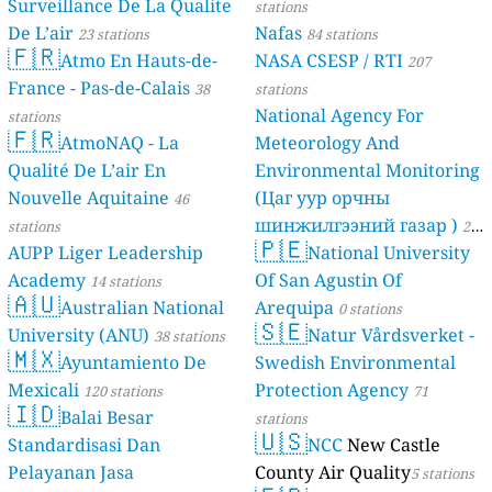
Surveillance De La Qualite
stations
De L’air
Nafas
23 stations
84 stations
🇫🇷
Atmo En Hauts-de-
NASA CSESP / RTI
207
France - Pas-de-Calais
38
stations
National Agency For
stations
🇫🇷
AtmoNAQ - La
Meteorology And
Qualité De L’air En
Environmental Monitoring
Nouvelle Aquitaine
(Цаг уур орчны
46
шинжилгээний газар )
stations
21
🇵🇪
AUPP Liger Leadership
National University
stations
Academy
Of San Agustin Of
14 stations
🇦🇺
Australian National
Arequipa
0 stations
🇸🇪
University (ANU)
Natur Vårdsverket -
38 stations
🇲🇽
Ayuntamiento De
Swedish Environmental
Mexicali
Protection Agency
120 stations
71
🇮🇩
Balai Besar
stations
🇺🇸
Standardisasi Dan
NCC
New Castle
Pelayanan Jasa
County Air Quality
5 stations