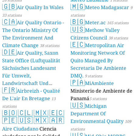
26 stations
1 stations
🇬🇧
🇲🇬
Air Quality In Wales
Meteo Madagascar
9
33 stations
stations
🇨🇦
🇧🇬
Air Quality Ontario -
Meter.ac
165 stations
🇺🇸
The Ontario Ministry Of
Methow Valley
The Environment And
Citizens Council
38 stations
🇪🇨
Climate Change
Metropolitan Air
38 stations
🇩🇪
Air Quality, Saxon
Monitoring Network Of
State Office (Luftqualität
Quito Managed By
Sächsisches Landesamt
Secretaria De Ambiente
Für Umwelt,
DMQ.
9 stations
🇵🇦
Landwirtschaft Und
MiAmbiente
🇫🇷
Geologie)
Airbreizh - Qualité
Ministerio de Ambiente de
50 stations
De L'air En Bretagne
Panamá
13
5 stations
🇺🇸
Michigan
stations
🇧🇴
🇨🇱
🇲🇽
🇪🇨
Department Of
🇵🇪
🇺🇸
🇲🇽
🇦🇷
Environmental Quality
109
Aire Ciudadano
Ciencia
stations
🇺🇸