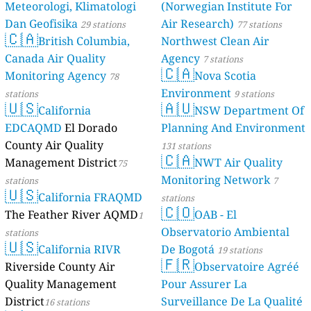
Meteorologi, Klimatologi
(Norwegian Institute For
Dan Geofisika
Air Research)
29 stations
77 stations
🇨🇦
British Columbia,
Northwest Clean Air
Canada Air Quality
Agency
7 stations
🇨🇦
Monitoring Agency
Nova Scotia
78
Environment
stations
9 stations
🇺🇸
🇦🇺
California
NSW Department Of
EDCAQMD
El Dorado
Planning And Environment
County Air Quality
131 stations
🇨🇦
Management District
NWT Air Quality
75
Monitoring Network
stations
7
🇺🇸
California FRAQMD
stations
🇨🇴
The Feather River AQMD
OAB - El
1
Observatorio Ambiental
stations
🇺🇸
California RIVR
De Bogotá
19 stations
🇫🇷
Riverside County Air
Observatoire Agréé
Quality Management
Pour Assurer La
District
Surveillance De La Qualité
16 stations