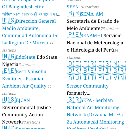
Of Bangladesh পরিবেশ
SEEN
16 stations
🇧🇷
অধিদপ্তর-গণপ্রজাতন্ত্রী বাংলাদেশ সরকার
SEMA_AM
🇪🇸
Direccion General
Secretaria de Estado de
17 stations
Medio Ambiente,
Meio Ambiente
75 stations
🇵🇪
Comunidad Autónoma De
SENAMHI
Servicio
La Región De Murcia
Nacional de Meteorología
11
e Hidrología del Perú
stations
14
🇳🇬
EdoState
Edo State
stations
🇩🇪
🇫🇷
🇪🇸
🇳🇱
Nigeria
3 stations
🇪🇪
🇩🇰
🇧🇪
🇫🇮
🇬🇷
Eesti Välisõhu
🇦🇺
🇮🇹
🇵🇱
🇻🇳
Kvaliteet - Estonian
Ambient Air Quality
Sensor Community
11
formerly
stations
🇺🇸
🇸🇷
EJCAN
luftdaten.info
SEPA - Serbian
35819 stations
Environmental Justice
National Air Monitoring
Community Action
Network (Državna Mreža
Network
Za Automatski Monitoring
28 stations
🇳🇿