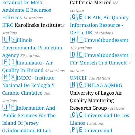
Estadual De Meio
California Merced
388
Ambiente E Recursos
stations
🇬🇧
Hídricos
UK-AIR, Air Quality
14 stations
IFRO
Karolinska Institutet
Information Resource -
3
Defra, UK
stations
74 stations
🇺🇸
🇦🇹
Illinois
Umweltbundesamt
Environmental Protection
187 stations
🇩🇪
Agency
Umweltbundesamt |
89 stations
🇫🇮
Ilmanlaatu - Air
Für Mensch Und Umwelt
7
Quality In Finland
92 stations
stations
🇲🇽
INECC - Instituto
UNICEF
136 stations
🇳🇬
Nacional De Ecología Y
UNILAG AQMRG
Cambio Climático
University of Lagos Air
180
Quality Monitoring
stations
🇯🇪
Information And
Research Group
7 stations
🇨🇴
Public Services For The
Universidad De Los
Island Of Jersey
Llanos
1 stations
🇵🇪
(L'înformâtion Et Les
Universidad