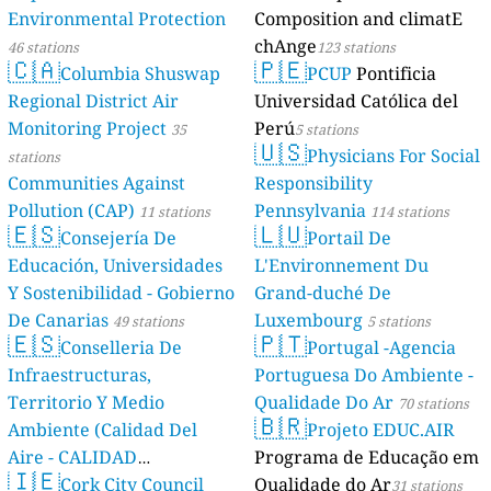
Environmental Protection
Composition and climatE
chAnge
46 stations
123 stations
🇨🇦
🇵🇪
Columbia Shuswap
PCUP
Pontificia
Regional District Air
Universidad Católica del
Monitoring Project
Perú
35
5 stations
🇺🇸
Physicians For Social
stations
Communities Against
Responsibility
Pollution (CAP)
Pennsylvania
11 stations
114 stations
🇪🇸
🇱🇺
Consejería De
Portail De
Educación, Universidades
L'Environnement Du
Y Sostenibilidad - Gobierno
Grand-duché De
De Canarias
Luxembourg
49 stations
5 stations
🇪🇸
🇵🇹
Conselleria De
Portugal -Agencia
Infraestructuras,
Portuguesa Do Ambiente -
Territorio Y Medio
Qualidade Do Ar
70 stations
🇧🇷
Ambiente (Calidad Del
Projeto EDUC.AIR
Aire - CALIDAD
Programa de Educação em
🇮🇪
AMBIENTAL)
Cork City Council
Qualidade do Ar
23 stations
31 stations