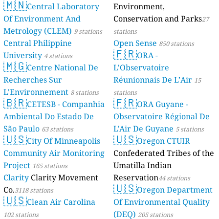
🇲🇳
Central Laboratory
Environment,
Of Environment And
Conservation and Parks
27
Metrology (CLEM)
9 stations
stations
Central Philippine
Open Sense
850 stations
🇫🇷
University
ORA -
4 stations
🇲🇬
Centre National De
L'Observatoire
Recherches Sur
Réunionnais De L’Air
15
L'Environnement
8 stations
stations
🇧🇷
🇫🇷
CETESB - Companhia
ORA Guyane -
Ambiental Do Estado De
Observatoire Régional De
São Paulo
L'Air De Guyane
63 stations
5 stations
🇺🇸
🇺🇸
City Of Minneapolis
Oregon CTUIR
Community Air Monitoring
Confederated Tribes of the
Project
Umatilla Indian
165 stations
Clarity
Clarity Movement
Reservation
44 stations
🇺🇸
Co.
Oregon Department
3118 stations
🇺🇸
Clean Air Carolina
Of Environmental Quality
(DEQ)
102 stations
205 stations