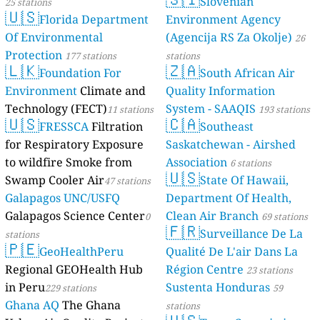
Slovenian
25 stations
🇺🇸
Florida Department
Environment Agency
Of Environmental
(Agencija RS Za Okolje)
26
Protection
177 stations
stations
🇱🇰
🇿🇦
Foundation For
South African Air
Environment
Climate and
Quality Information
Technology (FECT)
System - SAAQIS
11 stations
193 stations
🇺🇸
🇨🇦
FRESSCA
Filtration
Southeast
for Respiratory Exposure
Saskatchewan - Airshed
to wildfire Smoke from
Association
6 stations
🇺🇸
Swamp Cooler Air
State Of Hawaii,
47 stations
Galapagos UNC/USFQ
Department Of Health,
Galapagos Science Center
Clean Air Branch
0
69 stations
🇫🇷
Surveillance De La
stations
🇵🇪
GeoHealthPeru
Qualité De L'air Dans La
Regional GEOHealth Hub
Région Centre
23 stations
in Peru
Sustenta Honduras
229 stations
59
Ghana AQ
The Ghana
stations