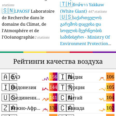
🇹🇭
ยักษ์ขาว Yakkaw
stations
🇸🇳
LPAOSF
Laboratoire
(White Giant)
447 stations
🇺🇸
de Recherche dans le
საქართველოს
domaine du Climat, de
გარემოს დაცვისა და
l'Atmosphére et de
სოფლის მეურნეობის
l'Océanographie
სამინისტრო - Ministry Of
2 stations
Environment Protection
And Agriculture Of
Georgia
16 stations
Рейтинги качества воздуха
🇦🇪
🇮🇳
156
106
ОАЭ
Индия
🇮🇩
🇹🇷
144
105
Индонезия
Турция
🇺🇸
🇨🇳
141
104
Соединенные Штаты
Китай
🇿🇦
🇨🇦
130
102
Южно-Африканская Республика
Канада