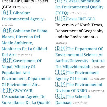
🇺🇸
Urban Air Quality Project
Texas Commission
(GHAir)
On Environmental Quality
13 stations
🇬🇮
Gibraltar
(TCEQ)
311 stations
🇺🇸
Environmental Agency
Texas UNT-GEO
7
University of North Texas,
stations
🇦🇷
Gobierno De Bahía
Department of Geography
Blanca, Direction Del
and the Environment
99
Medio Ambiente,
stations
🇩🇰
Monitoreo De La Calidad
The Department Of
Del Aire
Environmental Science At
3 stations
🇳🇵
Government Of
Aarhus University - Institut
Nepal, Ministry Of
For Miljøvidenskab
5 stations
🇮🇸
Population And
The Environment
Environment, Department
Agency Of Iceland
20 stations
🇱🇰
Of Environment Air
The Environmental
🇫🇷
Quality Monitoring
GWAD'AIR,
Division Of NBRO
30
43 stations
🇬🇱
L’Association Agréée De
The School In
stations
Surveillance De La Qualité
Qaanaaq
1 stations