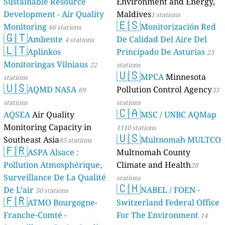
Sustainable Resource
Environment and Energy,
Development - Air Quality
Maldives
1 stations
🇪🇸
Monitoring
Monitorización Red
66 stations
🇬🇹
Ambente
De Calidad Del Aire Del
4 stations
🇱🇹
Aplinkos
Principado De Asturias
23
Monitoringas Vilniaus
22
stations
🇺🇸
MPCA
Minnesota
stations
🇺🇸
AQMD NASA
Pollution Control Agency
69
33
stations
stations
🇨🇦
AQSEA
Air Quality
MSC / UNBC AQMap
Monitoring Capacity in
1110 stations
🇺🇸
Southeast Asia
Multnomah MULTCO
85 stations
🇫🇷
ASPA Alsace :
Multnomah County
Pollution Atmosphérique,
Climate and Health
20
Surveillance De La Qualité
stations
🇨🇭
De L’air
NABEL / FOEN -
50 stations
🇫🇷
ATMO Bourgogne-
Switzerland Federal Office
Franche-Comté -
For The Environment
14