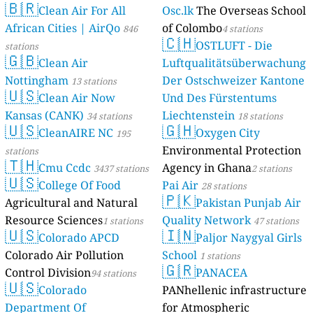
🇧🇷
Clean Air For All
Osc.lk
The Overseas School
African Cities | AirQo
of Colombo
846
4 stations
🇨🇭
OSTLUFT - Die
stations
🇬🇧
Clean Air
Luftqualitätsüberwachung
Nottingham
Der Ostschweizer Kantone
13 stations
🇺🇸
Clean Air Now
Und Des Fürstentums
Kansas (CANK)
Liechtenstein
34 stations
18 stations
🇺🇸
🇬🇭
CleanAIRE NC
Oxygen City
195
Environmental Protection
stations
🇹🇭
Cmu Ccdc
Agency in Ghana
3437 stations
2 stations
🇺🇸
College Of Food
Pai Air
28 stations
🇵🇰
Agricultural and Natural
Pakistan Punjab Air
Resource Sciences
Quality Network
1 stations
47 stations
🇺🇸
🇮🇳
Colorado APCD
Paljor Naygyal Girls
Colorado Air Pollution
School
1 stations
🇬🇷
Control Division
PANACEA
94 stations
🇺🇸
Colorado
PANhellenic infrastructure
Department Of
for Atmospheric