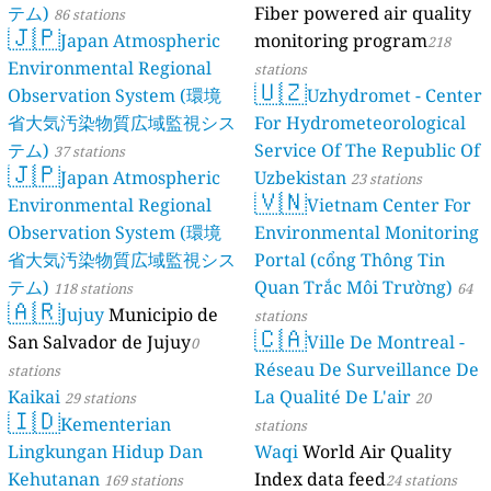
テム)
Fiber powered air quality
86 stations
🇯🇵
Japan Atmospheric
monitoring program
218
Environmental Regional
stations
🇺🇿
Observation System (環境
Uzhydromet - Center
省大気汚染物質広域監視シス
For Hydrometeorological
テム)
Service Of The Republic Of
37 stations
🇯🇵
Japan Atmospheric
Uzbekistan
23 stations
🇻🇳
Environmental Regional
Vietnam Center For
Observation System (環境
Environmental Monitoring
省大気汚染物質広域監視シス
Portal (cổng Thông Tin
テム)
Quan Trắc Môi Trường)
118 stations
64
🇦🇷
Jujuy
Municipio de
stations
🇨🇦
San Salvador de Jujuy
Ville De Montreal -
0
Réseau De Surveillance De
stations
Kaikai
La Qualité De L'air
29 stations
20
🇮🇩
Kementerian
stations
Lingkungan Hidup Dan
Waqi
World Air Quality
Kehutanan
Index data feed
169 stations
24 stations