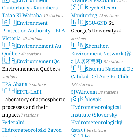
Environment
Kvaliteta Vazduha)
121
🇸🇨
Canterbury - Kaunihera
Seychelles Air
stations
Taiao Ki Waitaha
Monitoring
10 stations
12 stations
🇦🇺
🇬🇩
Environment
SGU-GND
St.
Protection Authority | EPA
George’s University
14
Victoria
40 stations
stations
🇨🇦
🇨🇳
Environnement Au
Shenzhen
Québec
Environment Network (深
42 stations
🇨🇦
EnvironnementQc
圳人居环境网)
81 stations
🇨🇱
Environnement Québec
Sistema Nacional De
4
Calidad Del Aire En Chile
stations
EPA Ghana
7 stations
135 stations
🇨🇭
EPFL-LAPI
SJVAir.com
39 stations
🇸🇰
Laboratory of atmospheric
Slovak
processes and their
Hydrometeorological
impacts
Institute (Slovenský
7 stations
Federalni
Hydrometeorologický
Hidrometeorološki Zavod
ústav)
66 stations
🇸🇮