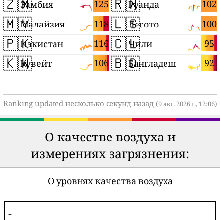
🇿🇲
🇷🇼
125
102
Замбия
Руанда
🇲🇾
🇱🇸
118
100
Малайзия
Лесото
🇵🇰
🇨🇱
116
95
Пакистан
Чили
🇰🇼
🇧🇩
106
92
Кувейт
Бангладеш
Ranking updated несколько секунд назад
(9 авг. 2026 г., 12:06)
О качестве воздуха и
измерениях загрязнения:
О уровнях качества воздуха
-