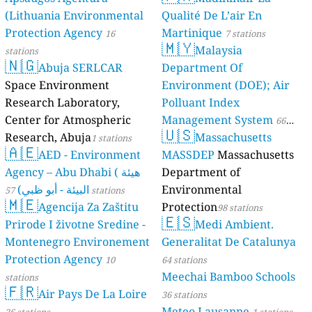
(Lithuania Environmental
Qualité De L’air En
Protection Agency
Martinique
16
7 stations
🇲🇾
Malaysia
stations
🇳🇬
Abuja SERLCAR
Department Of
Space Environment
Environment (DOE); Air
Research Laboratory,
Polluant Index
Center for Atmospheric
Management System
66
🇺🇸
Research, Abuja
Massachusetts
1 stations
stations
🇦🇪
AED - Environment
MASSDEP
Massachusetts
Agency – Abu Dhabi ( هيئة
Department of
البيئة - أبو ظبي)
Environmental
57 stations
🇲🇪
Agencija Za Zaštitu
Protection
98 stations
🇪🇸
Prirode I životne Sredine -
Medi Ambient.
Montenegro Environement
Generalitat De Catalunya
Protection Agency
10
64 stations
Meechai Bamboo Schools
stations
🇫🇷
Air Pays De La Loire
36 stations
Meteo Lausanne