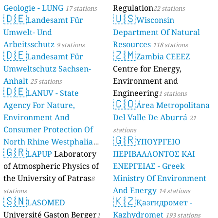
Geologie - LUNG
Regulation
17 stations
22 stations
🇩🇪
🇺🇸
Landesamt Für
Wisconsin
Umwelt- Und
Department Of Natural
Arbeitsschutz
Resources
9 stations
118 stations
🇩🇪
🇿🇲
Landesamt Für
Zambia CEEEZ
Umweltschutz Sachsen-
Centre for Energy,
Anhalt
Environment and
25 stations
🇩🇪
LANUV - State
Engineering
1 stations
🇨🇴
Agency For Nature,
Área Metropolitana
Environment And
Del Valle De Aburrá
21
Consumer Protection Of
stations
🇬🇷
North Rhine Westphalia
ΥΠΟΥΡΓΕΙΟ
🇬🇷
(Landesamt Für Natur,
LAPUP
Laboratory
ΠΕΡΙΒΑΛΛΟΝΤΟΣ ΚΑΙ
Umwelt Und
of Atmospheric Physics of
ΕΝΕΡΓΕΙΑΣ - Greek
Verbraucherschutz NRW)
the University of Patras
Ministry Of Environment
8
And Energy
61 stations
stations
14 stations
🇸🇳
🇰🇿
LASOMED
Қазгидромет -
Université Gaston Berger
Kazhydromet
1
193 stations