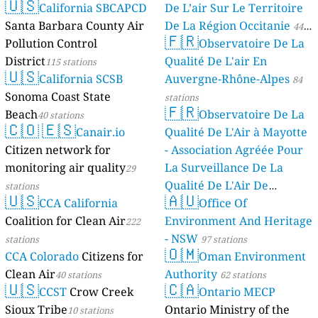
🇺🇸
California SBCAPCD
De L’air Sur Le Territoire
Santa Barbara County Air
De La Région Occitanie
44
🇫🇷
Pollution Control
Observatoire De La
stations
District
Qualité De L'air En
115 stations
🇺🇸
California SCSB
Auvergne-Rhône-Alpes
84
Sonoma Coast State
stations
🇫🇷
Beach
Observatoire De La
40 stations
🇨🇴
🇪🇸
Canair.io
Qualité De L'Air à Mayotte
Citizen network for
- Association Agréée Pour
monitoring air quality
La Surveillance De La
29
Qualité De L'Air De
stations
🇺🇸
🇦🇺
CCA California
Mayotte
Office Of
4 stations
Coalition for Clean Air
Environment And Heritage
222
- NSW
stations
97 stations
🇴🇲
CCA Colorado
Citizens for
Oman Environment
Clean Air
Authority
40 stations
62 stations
🇺🇸
🇨🇦
CCST
Crow Creek
Ontario MECP
Sioux Tribe
Ontario Ministry of the
10 stations