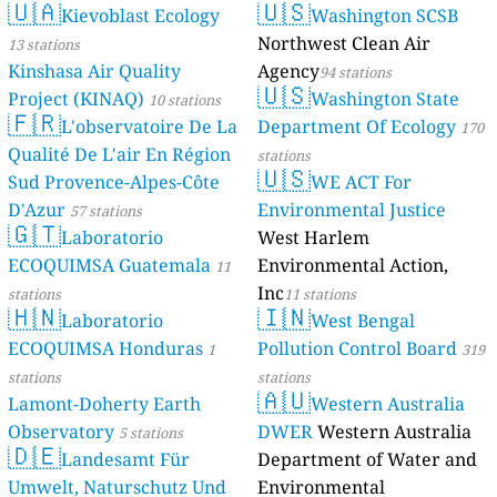
🇺🇦
🇺🇸
Kievoblast Ecology
Washington SCSB
Northwest Clean Air
13 stations
Kinshasa Air Quality
Agency
94 stations
🇺🇸
Project (KINAQ)
Washington State
10 stations
🇫🇷
L'observatoire De La
Department Of Ecology
170
Qualité De L'air En Région
stations
🇺🇸
Sud Provence-Alpes-Côte
WE ACT For
D'Azur
Environmental Justice
57 stations
🇬🇹
Laboratorio
West Harlem
ECOQUIMSA Guatemala
Environmental Action,
11
Inc
stations
11 stations
🇭🇳
🇮🇳
Laboratorio
West Bengal
ECOQUIMSA Honduras
Pollution Control Board
1
319
stations
stations
🇦🇺
Lamont-Doherty Earth
Western Australia
Observatory
DWER
Western Australia
5 stations
🇩🇪
Landesamt Für
Department of Water and
Umwelt, Naturschutz Und
Environmental