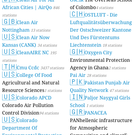
African Cities | AirQo
of Colombo
846
4 stations
🇨🇭
OSTLUFT - Die
stations
🇬🇧
Clean Air
Luftqualitätsüberwachung
Nottingham
Der Ostschweizer Kantone
13 stations
🇺🇸
Clean Air Now
Und Des Fürstentums
Kansas (CANK)
Liechtenstein
34 stations
18 stations
🇺🇸
🇬🇭
CleanAIRE NC
Oxygen City
195
Environmental Protection
stations
🇹🇭
Cmu Ccdc
Agency in Ghana
3437 stations
2 stations
🇺🇸
College Of Food
Pai Air
28 stations
🇵🇰
Agricultural and Natural
Pakistan Punjab Air
Resource Sciences
Quality Network
1 stations
47 stations
🇺🇸
🇮🇳
Colorado APCD
Paljor Naygyal Girls
Colorado Air Pollution
School
1 stations
🇬🇷
Control Division
PANACEA
94 stations
🇺🇸
Colorado
PANhellenic infrastructure
Department Of
for Atmospheric