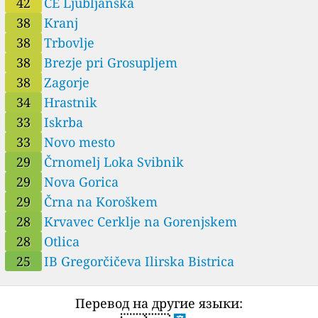
42
CE Ljubljanska
38
Kranj
38
Trbovlje
38
Brezje pri Grosupljem
38
Zagorje
34
Hrastnik
33
Iskrba
33
Novo mesto
29
Črnomelj Loka Svibnik
29
Nova Gorica
29
Črna na Koroškem
28
Krvavec Cerklje na Gorenjskem
28
Otlica
25
IB Gregorčičeva Ilirska Bistrica
Перевод на другие языки: