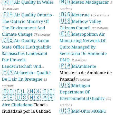
🇬🇧
🇲🇬
Air Quality In Wales
Meteo Madagascar
9
33 stations
stations
🇨🇦
🇧🇬
Air Quality Ontario -
Meter.ac
165 stations
🇺🇸
The Ontario Ministry Of
Methow Valley
The Environment And
Citizens Council
38 stations
🇪🇨
Climate Change
Metropolitan Air
38 stations
🇩🇪
Air Quality, Saxon
Monitoring Network Of
State Office (Luftqualität
Quito Managed By
Sächsisches Landesamt
Secretaria De Ambiente
Für Umwelt,
DMQ.
9 stations
🇵🇦
Landwirtschaft Und
MiAmbiente
🇫🇷
Geologie)
Airbreizh - Qualité
Ministerio de Ambiente de
50 stations
De L'air En Bretagne
Panamá
13
5 stations
🇺🇸
Michigan
stations
🇧🇴
🇨🇱
🇲🇽
🇪🇨
Department Of
🇵🇪
🇺🇸
🇲🇽
🇦🇷
Environmental Quality
109
Aire Ciudadano
Ciencia
stations
🇺🇸
ciudadana por la Calidad
Mid-Ohio MORPC