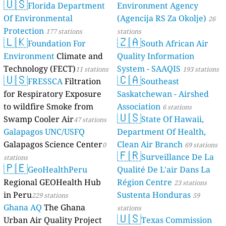
🇺🇸
Florida Department
Environment Agency
Of Environmental
(Agencija RS Za Okolje)
26
Protection
177 stations
stations
🇱🇰
🇿🇦
Foundation For
South African Air
Environment
Climate and
Quality Information
Technology (FECT)
System - SAAQIS
11 stations
193 stations
🇺🇸
🇨🇦
FRESSCA
Filtration
Southeast
for Respiratory Exposure
Saskatchewan - Airshed
to wildfire Smoke from
Association
6 stations
🇺🇸
Swamp Cooler Air
State Of Hawaii,
47 stations
Galapagos UNC/USFQ
Department Of Health,
Galapagos Science Center
Clean Air Branch
0
69 stations
🇫🇷
Surveillance De La
stations
🇵🇪
GeoHealthPeru
Qualité De L'air Dans La
Regional GEOHealth Hub
Région Centre
23 stations
in Peru
Sustenta Honduras
229 stations
59
Ghana AQ
The Ghana
stations
🇺🇸
Urban Air Quality Project
Texas Commission