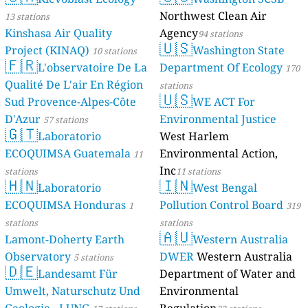
Northwest Clean Air
13 stations
Kinshasa Air Quality
Agency
94 stations
🇺🇸
Project (KINAQ)
Washington State
10 stations
🇫🇷
L'observatoire De La
Department Of Ecology
170
Qualité De L'air En Région
stations
🇺🇸
Sud Provence-Alpes-Côte
WE ACT For
D'Azur
Environmental Justice
57 stations
🇬🇹
Laboratorio
West Harlem
ECOQUIMSA Guatemala
Environmental Action,
11
Inc
stations
11 stations
🇭🇳
🇮🇳
Laboratorio
West Bengal
ECOQUIMSA Honduras
Pollution Control Board
1
319
stations
stations
🇦🇺
Lamont-Doherty Earth
Western Australia
Observatory
DWER
Western Australia
5 stations
🇩🇪
Landesamt Für
Department of Water and
Umwelt, Naturschutz Und
Environmental