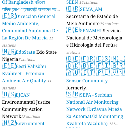
Of Bangladesh পরিবেশ
SEEN
16 stations
🇧🇷
অধিদপ্তর-গণপ্রজাতন্ত্রী বাংলাদেশ সরকার
SEMA_AM
🇪🇸
Direccion General
Secretaria de Estado de
17 stations
Medio Ambiente,
Meio Ambiente
75 stations
🇵🇪
Comunidad Autónoma De
SENAMHI
Servicio
La Región De Murcia
Nacional de Meteorología
11
e Hidrología del Perú
stations
14
🇳🇬
EdoState
Edo State
stations
🇩🇪
🇫🇷
🇪🇸
🇳🇱
Nigeria
3 stations
🇪🇪
🇩🇰
🇧🇪
🇫🇮
🇬🇷
Eesti Välisõhu
🇦🇺
🇮🇹
🇵🇱
🇻🇳
Kvaliteet - Estonian
Ambient Air Quality
Sensor Community
11
formerly
stations
🇺🇸
🇸🇷
EJCAN
luftdaten.info
SEPA - Serbian
35819 stations
Environmental Justice
National Air Monitoring
Community Action
Network (Državna Mreža
Network
Za Automatski Monitoring
28 stations
🇳🇿
Environment
Kvaliteta Vazduha)
121