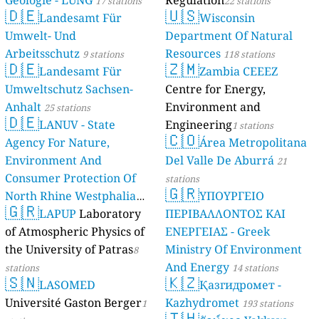
Geologie - LUNG
Regulation
17 stations
22 stations
🇩🇪
🇺🇸
Landesamt Für
Wisconsin
Umwelt- Und
Department Of Natural
Arbeitsschutz
Resources
9 stations
118 stations
🇩🇪
🇿🇲
Landesamt Für
Zambia CEEEZ
Umweltschutz Sachsen-
Centre for Energy,
Anhalt
Environment and
25 stations
🇩🇪
LANUV - State
Engineering
1 stations
🇨🇴
Agency For Nature,
Área Metropolitana
Environment And
Del Valle De Aburrá
21
Consumer Protection Of
stations
🇬🇷
North Rhine Westphalia
ΥΠΟΥΡΓΕΙΟ
🇬🇷
(Landesamt Für Natur,
LAPUP
Laboratory
ΠΕΡΙΒΑΛΛΟΝΤΟΣ ΚΑΙ
Umwelt Und
of Atmospheric Physics of
ΕΝΕΡΓΕΙΑΣ - Greek
Verbraucherschutz NRW)
the University of Patras
Ministry Of Environment
8
And Energy
61 stations
stations
14 stations
🇸🇳
🇰🇿
LASOMED
Қазгидромет -
Université Gaston Berger
Kazhydromet
1
193 stations
🇹🇭