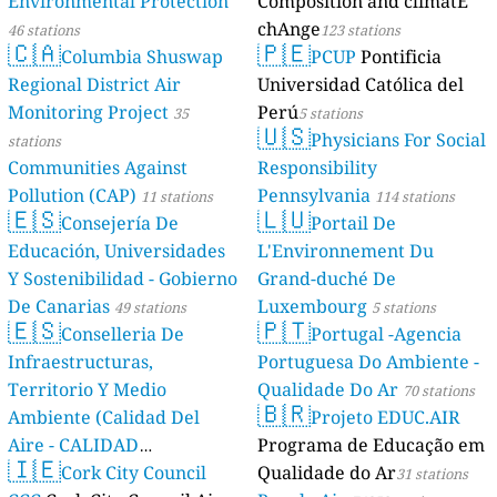
Environmental Protection
Composition and climatE
chAnge
46 stations
123 stations
🇨🇦
🇵🇪
Columbia Shuswap
PCUP
Pontificia
Regional District Air
Universidad Católica del
Monitoring Project
Perú
35
5 stations
🇺🇸
Physicians For Social
stations
Communities Against
Responsibility
Pollution (CAP)
Pennsylvania
11 stations
114 stations
🇪🇸
🇱🇺
Consejería De
Portail De
Educación, Universidades
L'Environnement Du
Y Sostenibilidad - Gobierno
Grand-duché De
De Canarias
Luxembourg
49 stations
5 stations
🇪🇸
🇵🇹
Conselleria De
Portugal -Agencia
Infraestructuras,
Portuguesa Do Ambiente -
Territorio Y Medio
Qualidade Do Ar
70 stations
🇧🇷
Ambiente (Calidad Del
Projeto EDUC.AIR
Aire - CALIDAD
Programa de Educação em
🇮🇪
AMBIENTAL)
Cork City Council
Qualidade do Ar
23 stations
31 stations