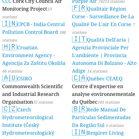
CCC
Cork City Council Air
Purple Air
74253 stations
🇫🇷
Monitoring Project
Qualitair Région
53
Corse - Surveillance De La
stations
🇮🇳
CPCB - India Central
Qualité De L'air En Corse
7
Pollution Control Board
586
stations
🇮🇹
Qualità Dell’aria |
stations
🇭🇷
Croatian
Agenzia Provinciale Per
Environment Agency -
L'ambiente | Provincia
Agencija Za Zaštitu Okoliša
Autonoma Di Bolzano - Alto
Adige
66 stations
14 stations
🇦🇺
🇨🇦
CSIRO
Québec CEAEQ
Commonwealth Scientific
Centre d'expertise en
and Industrial Research
analyse environnementale
Organisation
du Québec
35 stations
101 stations
🇨🇿
🇧🇷
Czech
Rede Manual De
Hydrometeorological
Partículas Sedimentadas
Institute (Český
Da Região Sul
6 stations
🇮🇳
Hydrometeorologický
Respirer Living