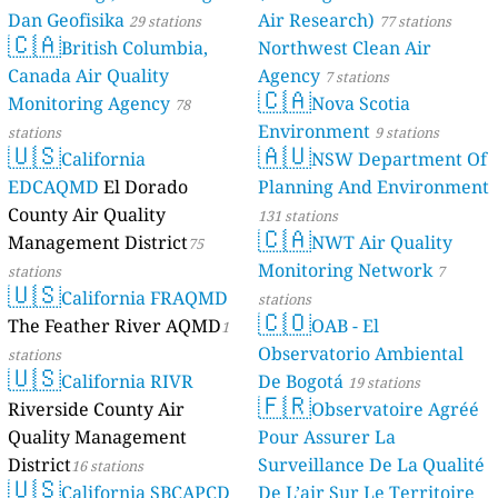
Dan Geofisika
Air Research)
29 stations
77 stations
🇨🇦
British Columbia,
Northwest Clean Air
Canada Air Quality
Agency
7 stations
🇨🇦
Monitoring Agency
Nova Scotia
78
Environment
stations
9 stations
🇺🇸
🇦🇺
California
NSW Department Of
EDCAQMD
El Dorado
Planning And Environment
County Air Quality
131 stations
🇨🇦
Management District
NWT Air Quality
75
Monitoring Network
stations
7
🇺🇸
California FRAQMD
stations
🇨🇴
The Feather River AQMD
OAB - El
1
Observatorio Ambiental
stations
🇺🇸
California RIVR
De Bogotá
19 stations
🇫🇷
Riverside County Air
Observatoire Agréé
Quality Management
Pour Assurer La
District
Surveillance De La Qualité
16 stations
🇺🇸
California SBCAPCD
De L’air Sur Le Territoire