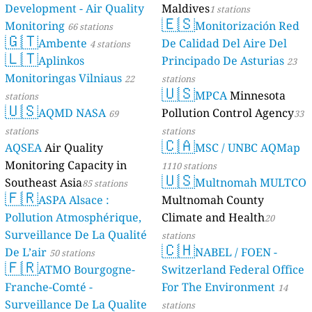
Development - Air Quality
Maldives
1 stations
🇪🇸
Monitoring
Monitorización Red
66 stations
🇬🇹
Ambente
De Calidad Del Aire Del
4 stations
🇱🇹
Aplinkos
Principado De Asturias
23
Monitoringas Vilniaus
22
stations
🇺🇸
MPCA
Minnesota
stations
🇺🇸
AQMD NASA
Pollution Control Agency
69
33
stations
stations
🇨🇦
AQSEA
Air Quality
MSC / UNBC AQMap
Monitoring Capacity in
1110 stations
🇺🇸
Southeast Asia
Multnomah MULTCO
85 stations
🇫🇷
ASPA Alsace :
Multnomah County
Pollution Atmosphérique,
Climate and Health
20
Surveillance De La Qualité
stations
🇨🇭
De L’air
NABEL / FOEN -
50 stations
🇫🇷
ATMO Bourgogne-
Switzerland Federal Office
Franche-Comté -
For The Environment
14
Surveillance De La Qualite
stations