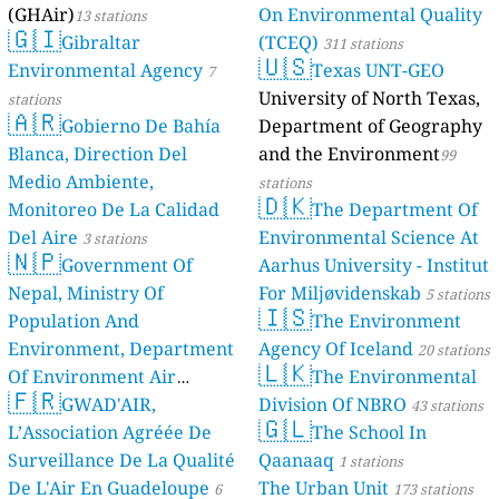
(GHAir)
On Environmental Quality
13 stations
🇬🇮
Gibraltar
(TCEQ)
311 stations
🇺🇸
Environmental Agency
Texas UNT-GEO
7
University of North Texas,
stations
🇦🇷
Gobierno De Bahía
Department of Geography
Blanca, Direction Del
and the Environment
99
Medio Ambiente,
stations
🇩🇰
Monitoreo De La Calidad
The Department Of
Del Aire
Environmental Science At
3 stations
🇳🇵
Government Of
Aarhus University - Institut
Nepal, Ministry Of
For Miljøvidenskab
5 stations
🇮🇸
Population And
The Environment
Environment, Department
Agency Of Iceland
20 stations
🇱🇰
Of Environment Air
The Environmental
🇫🇷
Quality Monitoring
GWAD'AIR,
Division Of NBRO
30
43 stations
🇬🇱
L’Association Agréée De
The School In
stations
Surveillance De La Qualité
Qaanaaq
1 stations
De L'Air En Guadeloupe
The Urban Unit
6
173 stations