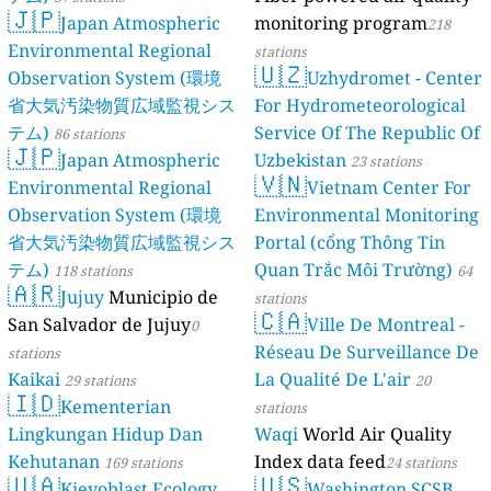
🇯🇵
Japan Atmospheric
monitoring program
218
Environmental Regional
stations
🇺🇿
Observation System (環境
Uzhydromet - Center
省大気汚染物質広域監視シス
For Hydrometeorological
テム)
Service Of The Republic Of
86 stations
🇯🇵
Japan Atmospheric
Uzbekistan
23 stations
🇻🇳
Environmental Regional
Vietnam Center For
Observation System (環境
Environmental Monitoring
省大気汚染物質広域監視シス
Portal (cổng Thông Tin
テム)
Quan Trắc Môi Trường)
118 stations
64
🇦🇷
Jujuy
Municipio de
stations
🇨🇦
San Salvador de Jujuy
Ville De Montreal -
0
Réseau De Surveillance De
stations
Kaikai
La Qualité De L'air
29 stations
20
🇮🇩
Kementerian
stations
Lingkungan Hidup Dan
Waqi
World Air Quality
Kehutanan
Index data feed
169 stations
24 stations
🇺🇦
🇺🇸
Kievoblast Ecology
Washington SCSB