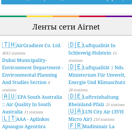
Ленты сети Airnet
🇹🇭
🇩🇪
AirGradient Co. Ltd.
Luftqualität In
Schleswig-Holstein
4012 stations
15
Dubai Municipality-
stations
🇩🇪
Environment Department -
Luftqualität | Nds.
Environmental Planning
Ministerium Für Umwelt,
And Studies Section
Energie Und Klimaschutz
8
stations
28 stations
🇦🇺
🇩🇪
EPA South Australia
Luftreinhaltung
:: Air Quality In South
Rheinland-Pfalz
25 stations
🇺🇦
Australia
LUN City Air (ЛУН
11 stations
🇱🇹
AAA - Aplinkos
Місто Air)
210 stations
🇫🇷
Apsaugos Agentūra
Madininair La