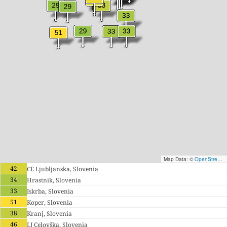
Map Data: ©
OpenStreetMap contributors
42
CE Ljubljanska, Slovenia
34
Hrastnik, Slovenia
33
Iskrba, Slovenia
51
Koper, Slovenia
38
Kranj, Slovenia
46
LJ Celovška, Slovenia