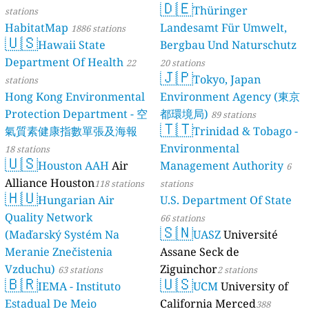
🇩🇪
Thüringer
stations
HabitatMap
Landesamt Für Umwelt,
1886 stations
🇺🇸
Hawaii State
Bergbau Und Naturschutz
Department Of Health
22
20 stations
🇯🇵
Tokyo, Japan
stations
Hong Kong Environmental
Environment Agency (東京
Protection Department - 空
都環境局)
89 stations
🇹🇹
氣質素健康指數單張及海報
Trinidad & Tobago -
Environmental
18 stations
🇺🇸
Houston AAH
Air
Management Authority
6
Alliance Houston
118 stations
stations
🇭🇺
Hungarian Air
U.S. Department Of State
Quality Network
66 stations
🇸🇳
(Maďarský Systém Na
UASZ
Université
Meranie Znečistenia
Assane Seck de
Vzduchu)
Ziguinchor
63 stations
2 stations
🇧🇷
🇺🇸
IEMA - Instituto
UCM
University of
Estadual De Meio
California Merced
388