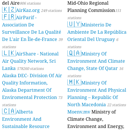
del Aire
Mid-Ohio Regional
806 stations
🇰🇿
AirKaz.org
Planning Commission
249 stations
151
🇫🇷
AirParif -
stations
🇺🇾
Association De
Ministerio De
Surveillance De La Qualité
Ambiente De La República
De L'air En Île-de-France
Oriental Del Uruguay
39
6
stations
stations
🇱🇰
🇶🇦
AirShare - National
Ministry Of
Air Quality Network, Sri
Environment And Climate
Lanka
Change, State Of Qatar
578260 stations
16
Alaska DEC- Division Of Air
stations
🇲🇰
Quality Information,
Ministry Of
Alaska Department Of
Environment And Physical
Enviromental Protection
Planning – Republic Of
73
North Macedonia
stations
22 stations
🇨🇦
Alberta
Moenv.mv
Ministry of
Environment And
Climate Change,
Sustainable Resource
Environment and Energy,