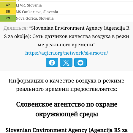
42
LJ Vič, Slovenia
50
MS Cankarjeva, Slovenia
29
Nova Gorica, Slovenia
33
Novo mesto, Slovenia
Делиться: “
Slovenian Environment Agency (Agencija R
57
Ptuj, Slovenia
S za okolje): Сеть датчиков качества воздуха в режи
38
Trbovlje, Slovenia
ме реального времени
”
38
Zagorje, Slovenia
Slovenia 🇸🇮
https://aqicn.org/network/si-arso/ru/
38
Brezje pri Grosupljem, Slovenia
29
IB Gregorčičeva, Ilirska Bistrica, Slovenia
27
Krvavec, Cerklje na Gorenjskem, Slovenia
29
Otlica, Slovenia
Информация о качестве воздуха в режиме
29
Črna na Koroškem, Slovenia
реального времени предоставляется:
33
Črnomelj Loka, Svibnik, Slovenia
Словенское агентство по охране
окружающей среды
Slovenian Environment Agency (Agencija RS za