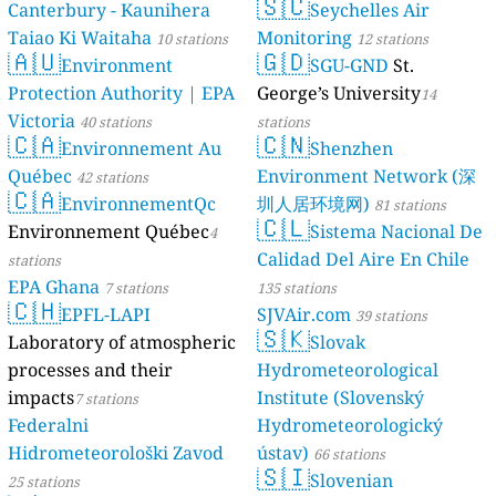
🇸🇨
Canterbury - Kaunihera
Seychelles Air
stations
Taiao Ki Waitaha
Monitoring
10 stations
12 stations
🇦🇺
🇬🇩
Environment
SGU-GND
St.
Protection Authority | EPA
George’s University
14
Victoria
40 stations
stations
🇨🇦
🇨🇳
Environnement Au
Shenzhen
Québec
Environment Network (深
42 stations
🇨🇦
EnvironnementQc
圳人居环境网)
81 stations
🇨🇱
Environnement Québec
Sistema Nacional De
4
Calidad Del Aire En Chile
stations
EPA Ghana
7 stations
135 stations
🇨🇭
EPFL-LAPI
SJVAir.com
39 stations
🇸🇰
Laboratory of atmospheric
Slovak
processes and their
Hydrometeorological
impacts
Institute (Slovenský
7 stations
Federalni
Hydrometeorologický
Hidrometeorološki Zavod
ústav)
66 stations
🇸🇮
Slovenian
25 stations