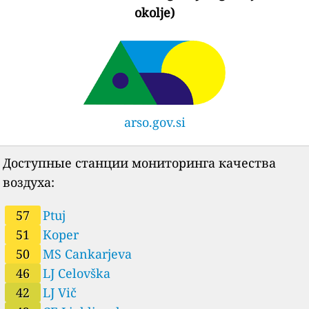
okolje)
arso.gov.si
Доступные станции мониторинга качества
воздуха:
57
Ptuj
51
Koper
50
MS Cankarjeva
46
LJ Celovška
42
LJ Vič