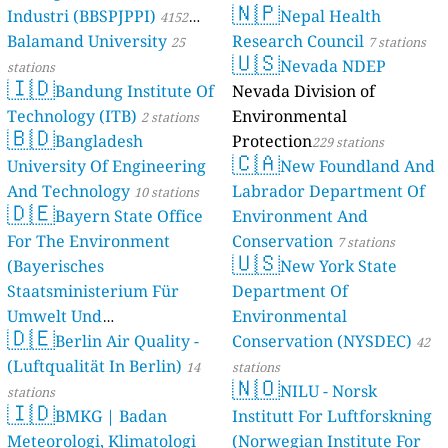
🇳🇵
Industri (BBSPJPPI)
Nepal Health
4152
Balamand University
Research Council
stations
25
7 stations
🇺🇸
Nevada NDEP
stations
🇮🇩
Bandung Institute Of
Nevada Division of
Technology (ITB)
Environmental
2 stations
🇧🇩
Bangladesh
Protection
229 stations
🇨🇦
University Of Engineering
New Foundland And
And Technology
Labrador Department Of
10 stations
🇩🇪
Bayern State Office
Environment And
For The Environment
Conservation
7 stations
🇺🇸
(Bayerisches
New York State
Staatsministerium Für
Department Of
Umwelt Und
Environmental
🇩🇪
Berlin Air Quality -
Verbraucherschutz) - LfU
Conservation (NYSDEC)
42
(Luftqualität In Berlin)
46 stations
14
stations
🇳🇴
NILU - Norsk
stations
🇮🇩
BMKG | Badan
Institutt For Luftforskning
Meteorologi, Klimatologi
(Norwegian Institute For