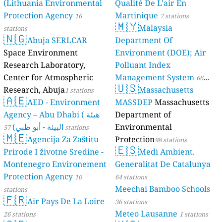
(Lithuania Environmental
Qualité De L’air En
Protection Agency
Martinique
16
7 stations
🇲🇾
Malaysia
stations
🇳🇬
Abuja SERLCAR
Department Of
Space Environment
Environment (DOE); Air
Research Laboratory,
Polluant Index
Center for Atmospheric
Management System
66
🇺🇸
Research, Abuja
Massachusetts
1 stations
stations
🇦🇪
AED - Environment
MASSDEP
Massachusetts
Agency – Abu Dhabi ( هيئة
Department of
البيئة - أبو ظبي)
Environmental
57 stations
🇲🇪
Agencija Za Zaštitu
Protection
98 stations
🇪🇸
Prirode I životne Sredine -
Medi Ambient.
Montenegro Environement
Generalitat De Catalunya
Protection Agency
10
64 stations
Meechai Bamboo Schools
stations
🇫🇷
Air Pays De La Loire
36 stations
Meteo Lausanne
26 stations
1 stations