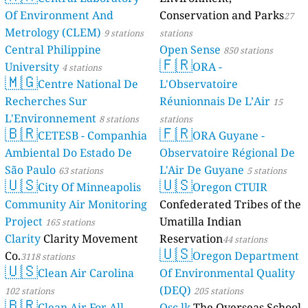
Of Environment And
Conservation and Parks
27
Metrology (CLEM)
9 stations
stations
Central Philippine
Open Sense
850 stations
🇫🇷
University
ORA -
4 stations
🇲🇬
Centre National De
L'Observatoire
Recherches Sur
Réunionnais De L’Air
15
L'Environnement
8 stations
stations
🇧🇷
🇫🇷
CETESB - Companhia
ORA Guyane -
Ambiental Do Estado De
Observatoire Régional De
São Paulo
L'Air De Guyane
63 stations
5 stations
🇺🇸
🇺🇸
City Of Minneapolis
Oregon CTUIR
Community Air Monitoring
Confederated Tribes of the
Project
Umatilla Indian
165 stations
Clarity
Clarity Movement
Reservation
44 stations
🇺🇸
Co.
Oregon Department
3118 stations
🇺🇸
Clean Air Carolina
Of Environmental Quality
(DEQ)
102 stations
205 stations
🇧🇷
Clean Air For All
Osc.lk
The Overseas School