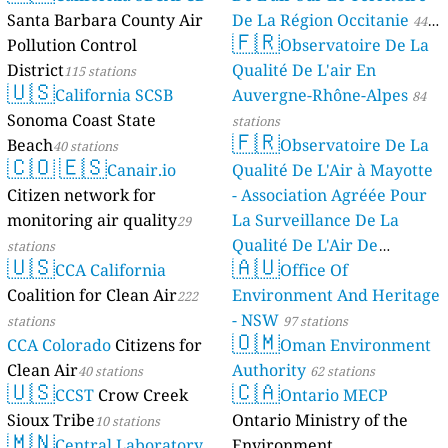
Santa Barbara County Air
De La Région Occitanie
44
🇫🇷
Pollution Control
Observatoire De La
stations
District
Qualité De L'air En
115 stations
🇺🇸
California SCSB
Auvergne-Rhône-Alpes
84
Sonoma Coast State
stations
🇫🇷
Beach
Observatoire De La
40 stations
🇨🇴
🇪🇸
Canair.io
Qualité De L'Air à Mayotte
Citizen network for
- Association Agréée Pour
monitoring air quality
La Surveillance De La
29
Qualité De L'Air De
stations
🇺🇸
🇦🇺
CCA California
Mayotte
Office Of
4 stations
Coalition for Clean Air
Environment And Heritage
222
- NSW
stations
97 stations
🇴🇲
CCA Colorado
Citizens for
Oman Environment
Clean Air
Authority
40 stations
62 stations
🇺🇸
🇨🇦
CCST
Crow Creek
Ontario MECP
Sioux Tribe
Ontario Ministry of the
10 stations
🇲🇳
Central Laboratory
Environment,