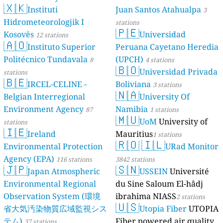
🇽🇰
Dé Jèrri)
Instituti
Juan Santos Atahualpa
2 stations
3
Hidrometeorologjik I
stations
🇵🇪
Kosovës
Universidad
12 stations
🇦🇴
Instituto Superior
Peruana Cayetano Heredia
Politécnico Tundavala
(UPCH)
8
4 stations
🇧🇴
Universidad Privada
stations
🇧🇪
IRCEL-CELINE -
Boliviana
3 stations
🇳🇦
Belgian Interregional
University Of
Environment Agency
Namibia
87
1 stations
🇲🇺
UoM
University of
stations
🇮🇪
Ireland
Mauritius
1 stations
🇷🇴
🇮🇱
Environmental Protection
URad Monitor
Agency (EPA)
116 stations
3842 stations
🇯🇵
🇸🇳
Japan Atmospheric
USSEIN
Université
Environmental Regional
du Sine Saloum El-hâdj
Observation System (環境
ibrahima NIASS
2 stations
🇺🇸
省大気汚染物質広域監視シス
Utopia Fiber
UTOPIA
テム)
Fiber powered air quality
37 stations