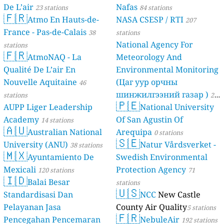
De L’air
Nafas
23 stations
84 stations
🇫🇷
Atmo En Hauts-de-
NASA CSESP / RTI
207
France - Pas-de-Calais
38
stations
National Agency For
stations
🇫🇷
AtmoNAQ - La
Meteorology And
Qualité De L’air En
Environmental Monitoring
Nouvelle Aquitaine
(Цаг уур орчны
46
шинжилгээний газар )
stations
21
🇵🇪
AUPP Liger Leadership
National University
stations
Academy
Of San Agustin Of
14 stations
🇦🇺
Australian National
Arequipa
0 stations
🇸🇪
University (ANU)
Natur Vårdsverket -
38 stations
🇲🇽
Ayuntamiento De
Swedish Environmental
Mexicali
Protection Agency
120 stations
71
🇮🇩
Balai Besar
stations
🇺🇸
Standardisasi Dan
NCC
New Castle
Pelayanan Jasa
County Air Quality
5 stations
🇫🇷
Pencegahan Pencemaran
NebuleAir
192 stations