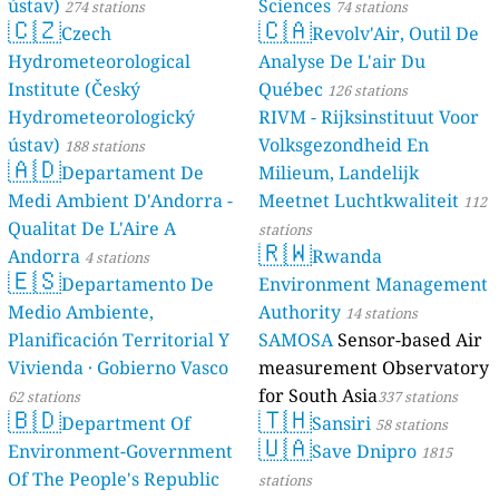
ústav)
Sciences
274 stations
74 stations
🇨🇿
🇨🇦
Czech
Revolv'Air, Outil De
Hydrometeorological
Analyse De L'air Du
Institute (Český
Québec
126 stations
Hydrometeorologický
RIVM - Rijksinstituut Voor
ústav)
Volksgezondheid En
188 stations
🇦🇩
Departament De
Milieum, Landelijk
Medi Ambient D'Andorra -
Meetnet Luchtkwaliteit
112
Qualitat De L'Aire A
stations
🇷🇼
Andorra
Rwanda
4 stations
🇪🇸
Departamento De
Environment Management
Medio Ambiente,
Authority
14 stations
Planificación Territorial Y
SAMOSA
Sensor-based Air
Vivienda · Gobierno Vasco
measurement Observatory
for South Asia
62 stations
337 stations
🇧🇩
🇹🇭
Department Of
Sansiri
58 stations
🇺🇦
Environment-Government
Save Dnipro
1815
Of The People's Republic
stations