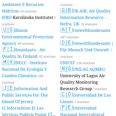
Ambiente E Recursos
stations
🇬🇧
Hídricos
UK-AIR, Air Quality
14 stations
IFRO
Karolinska Institutet
Information Resource -
3
Defra, UK
stations
74 stations
🇺🇸
🇦🇹
Illinois
Umweltbundesamt
Environmental Protection
187 stations
🇩🇪
Agency
Umweltbundesamt |
89 stations
🇫🇮
Ilmanlaatu - Air
Für Mensch Und Umwelt
7
Quality In Finland
92 stations
stations
🇲🇽
INECC - Instituto
UNICEF
136 stations
🇳🇬
Nacional De Ecología Y
UNILAG AQMRG
Cambio Climático
University of Lagos Air
180
Quality Monitoring
stations
🇯🇪
Information And
Research Group
7 stations
🇨🇴
Public Services For The
Universidad De Los
Island Of Jersey
Llanos
1 stations
🇵🇪
(L'înformâtion Et Les
Universidad
Sèrvices Publyis Pouor I'Île
Nacional Intercultural