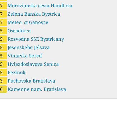
57
Morovianska cesta Handlova
57
Zelena Banska Bystrica
57
Meteo. st Ganovce
55
Oscadnica
55
Rozvodna SSE Bystricany
55
Jesenskeho Jelsava
55
Vinarska Sereď
55
Hviezdoslavova Senica
55
Pezinok
53
Puchovska Bratislava
46
Kamenne nam. Bratislava