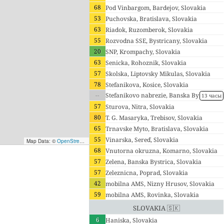
68
Pod Vinbargom, Bardejov, Slovakia
53
Puchovska, Bratislava, Slovakia
63
Riadok, Ruzomberok, Slovakia
55
Rozvodna SSE, Bystricany, Slovakia
20
SNP, Krompachy, Slovakia
63
Senicka, Rohoznik, Slovakia
57
Skolska, Liptovsky Mikulas, Slovakia
78
Stefanikova, Kosice, Slovakia
--
Stefanikovo nabrezie, Banska By
13 часы
strica, Slovakia
57
Sturova, Nitra, Slovakia
80
T. G. Masaryka, Trebisov, Slovakia
65
Trnavske Myto, Bratislava, Slovakia
55
Vinarska, Sereď, Slovakia
Map Data: ©
OpenStreetMap contributors
; Map render ©
Tracestrack
68
Vnutorna okruzna, Komarno, Slovakia
57
Zelena, Banska Bystrica, Slovakia
57
Zeleznicna, Poprad, Slovakia
42
mobilna AMS, Nizny Hrusov, Slovakia
59
mobilna AMS, Rovinka, Slovakia
Slovakia 🇸🇰
6
Haniska, Slovakia