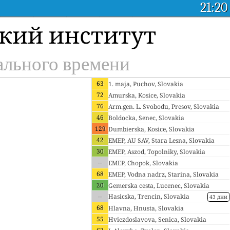
21:20
кий институт
еального времени
63
1. maja, Puchov, Slovakia
72
Amurska, Kosice, Slovakia
76
Arm.gen. L. Svobodu, Presov, Slovakia
46
Boldocka, Senec, Slovakia
129
Dumbierska, Kosice, Slovakia
42
EMEP, AU SAV, Stara Lesna, Slovakia
30
EMEP, Aszod, Topolniky, Slovakia
--
EMEP, Chopok, Slovakia
68
EMEP, Vodna nadrz, Starina, Slovakia
20
Gemerska cesta, Lucenec, Slovakia
--
Hasicska, Trencin, Slovakia
43 дни
68
Hlavna, Hnusta, Slovakia
55
Hviezdoslavova, Senica, Slovakia