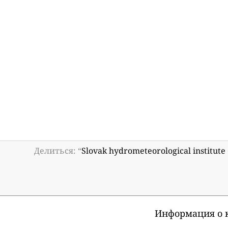
Делиться: “
Slovak hydrometeorological institu
Информация о к