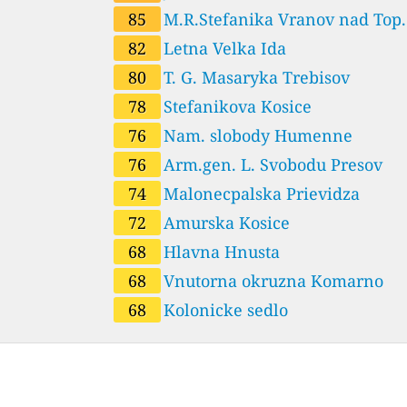
85
M.R.Stefanika Vranov nad Top.
82
Letna Velka Ida
80
T. G. Masaryka Trebisov
78
Stefanikova Kosice
76
Nam. slobody Humenne
76
Arm.gen. L. Svobodu Presov
74
Malonecpalska Prievidza
72
Amurska Kosice
68
Hlavna Hnusta
68
Vnutorna okruzna Komarno
68
Kolonicke sedlo