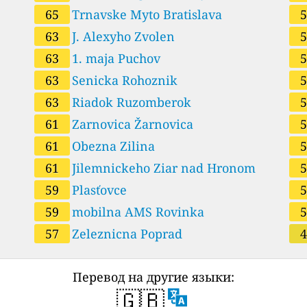
65
Trnavske Myto Bratislava
63
J. Alexyho Zvolen
63
1. maja Puchov
63
Senicka Rohoznik
63
Riadok Ruzomberok
61
Zarnovica Žarnovica
61
Obezna Zilina
61
Jilemnickeho Ziar nad Hronom
59
Plasťovce
59
mobilna AMS Rovinka
57
Zeleznicna Poprad
Перевод на другие языки:
🇬🇧