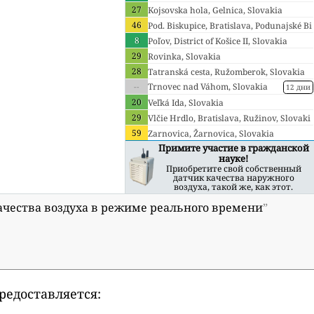
27
Kojsovska hola, Gelnica, Slovakia
46
Pod. Biskupice, Bratislava, Podunajské Bi
8
skupice, Slovakia
Poľov, District of Košice II, Slovakia
29
Rovinka, Slovakia
28
Tatranská cesta, Ružomberok, Slovakia
--
Trnovec nad Váhom, Slovakia
12 дни
20
Veľká Ida, Slovakia
29
Vlčie Hrdlo, Bratislava, Ružinov, Slovaki
59
a
Zarnovica, Žarnovica, Slovakia
Примите участие в гражданской
науке!
Приобретите свой собственный
датчик качества наружного
воздуха, такой же, как этот.
в качества воздуха в режиме реального времени
”
редоставляется: