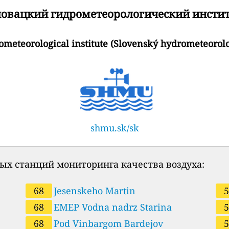
овацкий гидрометеорологический инсти
ometeorological institute (Slovenský hydrometeorolo
shmu.sk/sk
ых станций мониторинга качества воздуха:
68
Jesenskeho Martin
68
EMEP Vodna nadrz Starina
68
Pod Vinbargom Bardejov