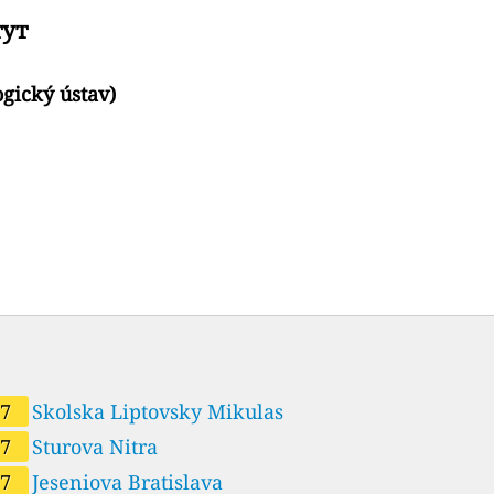
тут
gický ústav)
57
Skolska Liptovsky Mikulas
57
Sturova Nitra
57
Jeseniova Bratislava