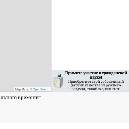
Примите участие в гражданской
науке!
Приобретите свой собственный
датчик качества наружного
воздуха, такой же, как этот.
Map Data: ©
OpenStreetMap contributors
; Map render ©
Tracestrack
еального времени
”