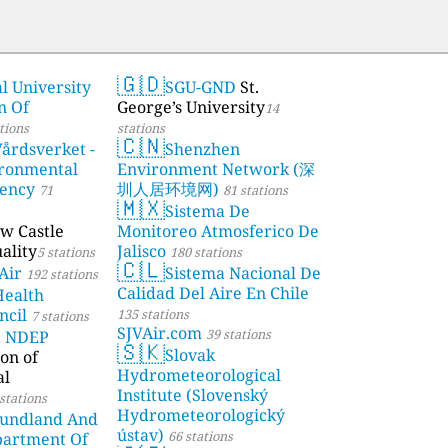
🇬🇩
l University
SGU-GND
St.
n Of
George’s University
14
tions
stations
🇨🇳
årdsverket -
Shenzhen
ronmental
Environment Network (深
gency
圳人居环境网)
71
81 stations
🇲🇽
Sistema De
w Castle
Monitoreo Atmosferico De
ality
Jalisco
5 stations
180 stations
🇨🇱
Air
Sistema Nacional De
192 stations
Calidad Del Aire En Chile
Health
ncil
135 stations
7 stations
SJVAir.com
39 stations
a NDEP
🇸🇰
Slovak
on of
Hydrometeorological
al
Institute (Slovenský
stations
Hydrometeorologický
undland And
ústav)
66 stations
partment Of