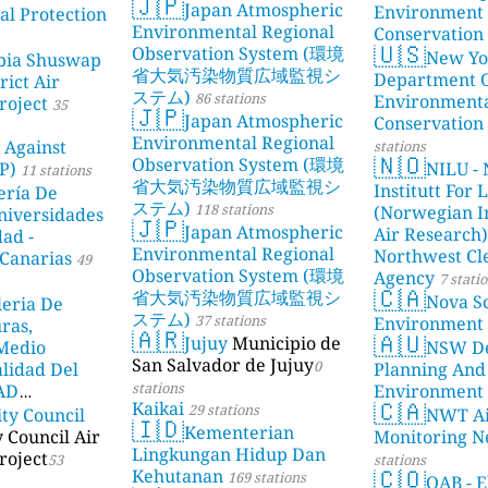
🇯🇵
Japan Atmospheric
Environment
l Protection
Environmental Regional
Conservation
🇺🇸
Observation System (環境
New Yo
bia Shuswap
省大気汚染物質広域監視シ
Department 
rict Air
ステム)
86 stations
Environment
roject
35
🇯🇵
Japan Atmospheric
Conservation
Environmental Regional
 Against
stations
🇳🇴
Observation System (環境
P)
NILU - 
11 stations
省大気汚染物質広域監視シ
Institutt For 
ería De
ステム)
118 stations
(Norwegian In
niversidades
🇯🇵
Japan Atmospheric
Air Research)
dad -
Environmental Regional
Northwest Cl
Canarias
49
Observation System (環境
Agency
7 stati
🇨🇦
省大気汚染物質広域監視シ
Nova Sc
leria De
ステム)
37 stations
Environment
ras,
🇦🇷
🇦🇺
Jujuy
Municipio de
 Medio
NSW De
San Salvador de Jujuy
0
lidad Del
Planning And
stations
DAD
Environment
🇨🇦
Kaikai
29 stations
ity Council
NWT Ai
23 stations
🇮🇩
Kementerian
y Council Air
Monitoring N
Lingkungan Hidup Dan
roject
53
stations
🇨🇴
Kehutanan
169 stations
OAB - E