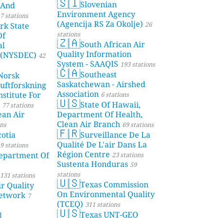
🇸🇮
Slovenian
 And
Environment Agency
7 stations
(Agencija RS Za Okolje)
26
rk State
stations
Of
🇿🇦
South African Air
al
Quality Information
 (NYSDEC)
42
System - SAAQIS
193 stations
🇨🇦
Southeast
Norsk
Saskatchewan - Airshed
Luftforskning
Association
stitute For
6 stations
🇺🇸
State Of Hawaii,
77 stations
ean Air
Department Of Health,
Clean Air Branch
ons
69 stations
🇫🇷
otia
Surveillance De La
Qualité De L'air Dans La
9 stations
Région Centre
partment Of
23 stations
Sustenta Honduras
59
stations
131 stations
🇺🇸
Texas Commission
r Quality
On Environmental Quality
etwork
7
(TCEQ)
311 stations
🇺🇸
Texas UNT-GEO
l