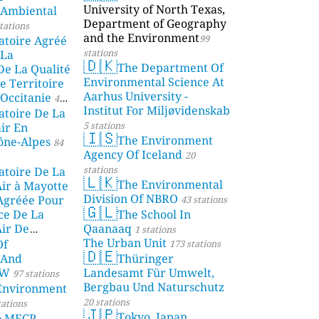
University of North Texas,
 Ambiental
Department of Geography
tations
and the Environment
99
atoire Agréé
stations
 La
🇩🇰
The Department Of
De La Qualité
Environmental Science At
e Territoire
Aarhus University -
Occitanie
44
Institut For Miljøvidenskab
atoire De La
5 stations
air En
🇮🇸
The Environment
ône-Alpes
84
Agency Of Iceland
20
stations
atoire De La
🇱🇰
The Environmental
Air à Mayotte
Division Of NBRO
 Agréée Pour
43 stations
🇬🇱
ce De La
The School In
Air De
Qaanaaq
1 stations
The Urban Unit
Of
ions
173 stations
🇩🇪
 And
Thüringer
SW
Landesamt Für Umwelt,
97 stations
Bergbau Und Naturschutz
nvironment
20 stations
tations
🇯🇵
Tokyo, Japan
o MECP