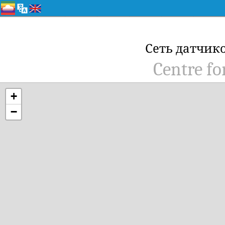
Сеть датчик
Centre f
+
−