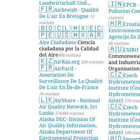
🇮🇳
Landwirtschaft Und
CPCB -
🇫🇷
Geologie)
Airbreizh - Qualité
50 stations
Pollution Co
De L'air En Bretagne
13
stations
🇭🇷
stations
Croati
🇧🇴
🇨🇱
🇲🇽
🇪🇨
Environment
🇵🇪
🇺🇸
🇲🇽
🇦🇷
Agencija Za Z
Aire Ciudadano
Ciencia
66 stations
🇦🇺
ciudadana por la Calidad
CSIRO
del Aire
806 stations
Commonwealt
🇰🇿
AirKaz.org
and Industri
249 stations
🇫🇷
AirParif -
Organisation
🇨🇿
Association De
Czech
Surveillance De La Qualité
Hydrometeor
De L'air En Île-de-France
Institute (Če
Hydrometeor
39 stations
🇱🇰
AirShare - National
ústav)
274 stat
🇨🇿
Air Quality Network, Sri
Czech
Lanka
Hydrometeor
576484 stations
Alaska DEC- Division Of
Institute (Če
Air Quality Information,
Hydrometeor
Alaska Department Of
ústav)
188 stat
🇦🇩
Enviromental Protection
Depar