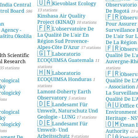
🇺🇦
Kievoblast Ecology
 India Central
Observatorio
13 stations
ntrol Board
De Bogotá
586
19 s
🇫🇷
Kinshasa Air Quality
Observ
Project (KINAQ)
10 stations
an
Pour Assurer
🇫🇷
L'observatoire De
 Agency -
Surveillance 
La Qualité De L'air En
aštitu Okoliša
De L’air Sur L
Région Sud Provence-
De La Région 
🇫🇷
Alpes-Côte D'Azur
57 stations
Observ
stations
🇬🇹
Laboratorio
h Scientific
Qualité De L'
ECOQUIMSA Guatemala
11
al Research
Auvergne-Rh
stations
35 stations
stations
🇭🇳
🇫🇷
Laboratorio
Observ
ECOQUIMSA Honduras
1
ological
Qualité De L'
stations
ský
- Association
Lamont-Doherty Earth
ologický
La Surveillan
Observatory
5 stations
Qualité De L'
ions
🇩🇪
🇦🇺
Landesamt Für
Mayotte
Office 
4 stat
Umwelt, Naturschutz Und
ological
Environment
Geologie - LUNG
17 stations
ský
Heritage - N
🇩🇪
🇴🇲
Landesamt Für
ologický
Oman E
Umwelt- Und
Authority
ions
62 s
🇨🇦
Arbeitsschutz
9 stations
tament De
Ontari