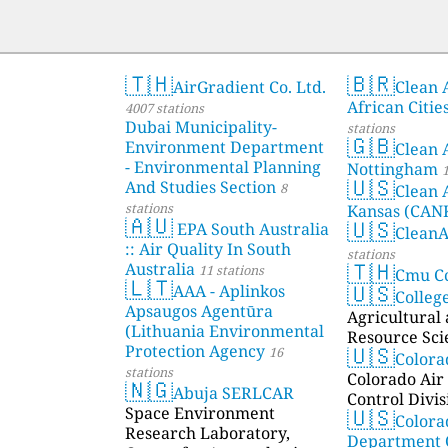
🇹🇭
🇧🇷
AirGradient Co. Ltd.
Clean A
African Citie
4007 stations
Dubai Municipality-
stations
🇬🇧
Environment Department
Clean 
- Environmental Planning
Nottingham
1
🇺🇸
And Studies Section
8
Clean 
stations
Kansas (CAN
🇦🇺
🇺🇸
EPA South Australia
Clean
:: Air Quality In South
stations
🇹🇭
Australia
11 stations
Cmu C
🇱🇹
🇺🇸
AAA - Aplinkos
Colleg
Apsaugos Agentūra
Agricultural
(Lithuania Environmental
Resource Sci
🇺🇸
Protection Agency
16
Color
stations
Colorado Air 
🇳🇬
Abuja SERLCAR
Control Divis
🇺🇸
Space Environment
Colora
Research Laboratory,
Department 