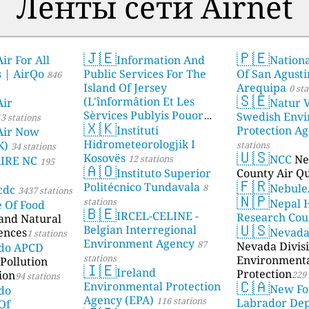
Ленты сети Airnet
🇯🇪
🇵🇪
ir For All
Information And
Nationa
s | AirQo
Public Services For The
Of San Agusti
846
Island Of Jersey
Arequipa
0 sta
🇸🇪
(L'înformâtion Et Les
Air
Natur V
Sèrvices Publyis Pouor
Swedish Envi
3 stations
🇽🇰
I'Île Dé Jèrri)
Instituti
Protection A
2 stations
Air Now
Hidrometeorologjik I
K)
stations
34 stations
🇺🇸
Kosovës
NCC
Ne
12 stations
AIRE NC
195
🇦🇴
Instituto Superior
County Air Qu
🇫🇷
Politécnico Tundavala
Nebule
8
cdc
3437 stations
🇳🇵
stations
Nepal 
e Of Food
🇧🇪
IRCEL-CELINE -
Research Cou
 and Natural
🇺🇸
Belgian Interregional
ences
Nevad
1 stations
Environment Agency
87
Nevada Divisi
ado APCD
stations
Environment
Pollution
🇮🇪
Ireland
Protection
ion
229 
94 stations
🇨🇦
Environmental Protection
New Fo
do
Agency (EPA)
116 stations
Labrador De
Of