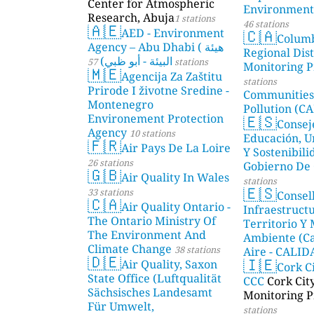
Center for Atmospheric
Environmenta
Research, Abuja
1 stations
46 stations
🇦🇪
🇨🇦
AED - Environment
Colum
Agency – Abu Dhabi ( هيئة
Regional Dist
البيئة - أبو ظبي)
57 stations
Monitoring P
🇲🇪
Agencija Za Zaštitu
stations
Prirode I životne Sredine -
Communities
Montenegro
Pollution (CA
🇪🇸
Environement Protection
Consej
Agency
10 stations
Educación, U
🇫🇷
Air Pays De La Loire
Y Sostenibili
26 stations
Gobierno De 
🇬🇧
Air Quality In Wales
stations
🇪🇸
33 stations
Consel
🇨🇦
Air Quality Ontario -
Infraestructu
The Ontario Ministry Of
Territorio Y
The Environment And
Ambiente (Ca
Climate Change
38 stations
Aire - CALI
🇩🇪
🇮🇪
Air Quality, Saxon
AMBIENTAL)
Cork C
State Office (Luftqualität
CCC
Cork Cit
Sächsisches Landesamt
Monitoring P
Für Umwelt,
stations