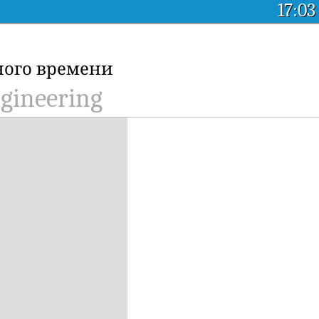
17:03
ного времени
gineering