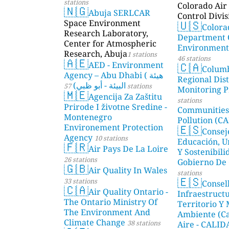
stations
Colorado Air 
🇳🇬
Abuja SERLCAR
Control Divis
🇺🇸
Space Environment
Colora
Research Laboratory,
Department 
Center for Atmospheric
Environmenta
Research, Abuja
1 stations
46 stations
🇦🇪
🇨🇦
AED - Environment
Colum
Agency – Abu Dhabi ( هيئة
Regional Dist
البيئة - أبو ظبي)
57 stations
Monitoring P
🇲🇪
Agencija Za Zaštitu
stations
Prirode I životne Sredine -
Communities
Montenegro
Pollution (CA
🇪🇸
Environement Protection
Consej
Agency
10 stations
Educación, U
🇫🇷
Air Pays De La Loire
Y Sostenibili
26 stations
Gobierno De 
🇬🇧
Air Quality In Wales
stations
🇪🇸
33 stations
Consel
🇨🇦
Air Quality Ontario -
Infraestructu
The Ontario Ministry Of
Territorio Y
The Environment And
Ambiente (Ca
Climate Change
38 stations
Aire - CALI