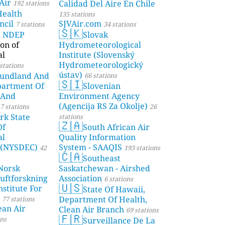
Air
Calidad Del Aire En Chile
192 stations
Health
135 stations
ncil
SJVAir.com
7 stations
34 stations
🇸🇰
a NDEP
Slovak
on of
Hydrometeorological
al
Institute (Slovenský
Hydrometeorologický
stations
ústav)
undland And
66 stations
🇸🇮
partment Of
Slovenian
 And
Environment Agency
(Agencija RS Za Okolje)
7 stations
26
rk State
stations
🇿🇦
Of
South African Air
al
Quality Information
 (NYSDEC)
System - SAAQIS
42
193 stations
🇨🇦
Southeast
Norsk
Saskatchewan - Airshed
Luftforskning
Association
6 stations
🇺🇸
stitute For
State Of Hawaii,
Department Of Health,
77 stations
ean Air
Clean Air Branch
69 stations
🇫🇷
ons
Surveillance De La