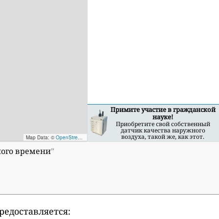
Примите участие в гражданской
науке!
Приобретите свой собственный
датчик качества наружного
воздуха, такой же, как этот.
Map Data: ©
OpenStreetMap contributors
; Map render ©
Tracestrack
ного времени
”
редоставляется: