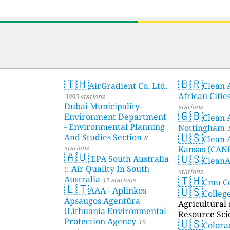
🇹🇭
🇧🇷
AirGradient Co. Ltd.
Clean A
African Citie
3993 stations
Dubai Municipality-
stations
🇬🇧
Environment Department
Clean 
- Environmental Planning
Nottingham
1
🇺🇸
And Studies Section
8
Clean 
stations
Kansas (CAN
🇦🇺
🇺🇸
EPA South Australia
Clean
:: Air Quality In South
stations
🇹🇭
Australia
11 stations
Cmu C
🇱🇹
🇺🇸
AAA - Aplinkos
Colleg
Apsaugos Agentūra
Agricultural
(Lithuania Environmental
Resource Sci
🇺🇸
Protection Agency
16
Color