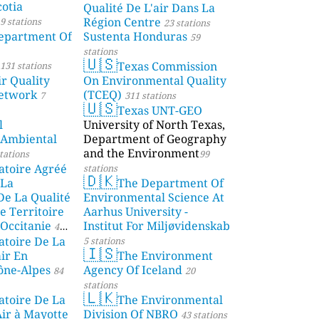
otia
Qualité De L'air Dans La
Région Centre
9 stations
23 stations
partment Of
Sustenta Honduras
59
stations
🇺🇸
Texas Commission
131 stations
r Quality
On Environmental Quality
etwork
(TCEQ)
7
311 stations
🇺🇸
Texas UNT-GEO
l
University of North Texas,
 Ambiental
Department of Geography
and the Environment
tations
99
atoire Agréé
stations
🇩🇰
 La
The Department Of
De La Qualité
Environmental Science At
e Territoire
Aarhus University -
Occitanie
Institut For Miljøvidenskab
44
atoire De La
5 stations
🇮🇸
air En
The Environment
ône-Alpes
Agency Of Iceland
84
20
stations
🇱🇰
atoire De La
The Environmental
Air à Mayotte
Division Of NBRO
43 stations