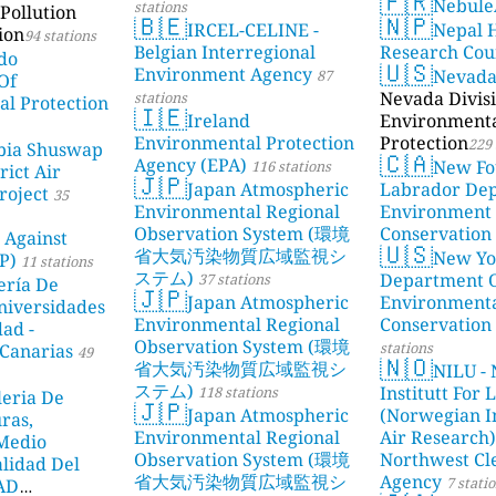
🇫🇷
Nebule
stations
Pollution
🇧🇪
🇳🇵
IRCEL-CELINE -
Nepal 
ion
94 stations
Belgian Interregional
Research Cou
do
🇺🇸
Environment Agency
Nevad
87
Of
Nevada Divisi
stations
l Protection
🇮🇪
Ireland
Environment
Environmental Protection
Protection
229 
bia Shuswap
🇨🇦
Agency (EPA)
New Fo
116 stations
rict Air
🇯🇵
Japan Atmospheric
Labrador De
roject
35
Environmental Regional
Environment
Observation System (環境
Conservation
 Against
🇺🇸
省大気汚染物質広域監視シ
New Yo
P)
11 stations
ステム)
Department 
37 stations
ería De
🇯🇵
Japan Atmospheric
Environment
niversidades
Environmental Regional
Conservation
dad -
Observation System (環境
stations
Canarias
49
🇳🇴
省大気汚染物質広域監視シ
NILU - 
ステム)
Institutt For 
118 stations
leria De
🇯🇵
Japan Atmospheric
(Norwegian In
ras,
Environmental Regional
Air Research)
 Medio
Observation System (環境
Northwest Cl
lidad Del
省大気汚染物質広域監視シ
Agency
7 stati
DAD