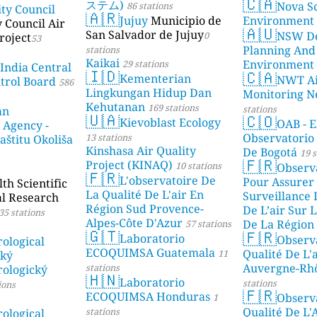
🇨🇦
ステム)
Nova Sc
86 stations
ity Council
23 stations
🇦🇷
Jujuy
Municipio de
Environment
y Council Air
🇦🇺
San Salvador de Jujuy
NSW De
0
roject
53
Planning And
stations
Kaikai
Environment
29 stations
 India Central
🇮🇩
🇨🇦
Kementerian
NWT Ai
ntrol Board
586
Lingkungan Hidup Dan
Monitoring N
Kehutanan
169 stations
stations
an
🇺🇦
🇨🇴
Kievoblast Ecology
OAB - E
 Agency -
Observatorio
13 stations
aštitu Okoliša
Kinshasa Air Quality
De Bogotá
19 s
🇫🇷
Project (KINAQ)
10 stations
Observ
🇫🇷
L'observatoire De
Pour Assurer
h Scientific
La Qualité De L'air En
Surveillance 
al Research
Région Sud Provence-
De L’air Sur L
35 stations
Alpes-Côte D'Azur
De La Région 
57 stations
🇬🇹
🇫🇷
Laboratorio
Observ
stations
ological
ECOQUIMSA Guatemala
Qualité De L'
11
ský
Auvergne-Rh
stations
ologický
🇭🇳
Laboratorio
stations
ions
🇫🇷
ECOQUIMSA Honduras
Observ
1
Qualité De L'
stations
ological