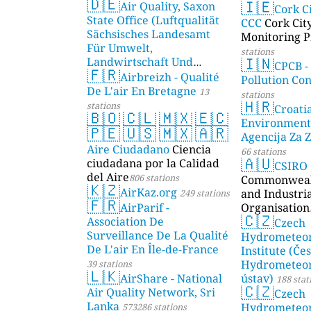
🇩🇪
🇮🇪
Air Quality, Saxon
AMBIENTAL)
Cork C
State Office (Luftqualität
CCC
Cork Cit
Sächsisches Landesamt
Monitoring P
Für Umwelt,
stations
🇮🇳
Landwirtschaft Und
CPCB -
🇫🇷
Geologie)
Airbreizh - Qualité
50 stations
Pollution Co
De L'air En Bretagne
13
stations
🇭🇷
stations
Croati
🇧🇴
🇨🇱
🇲🇽
🇪🇨
Environment
🇵🇪
🇺🇸
🇲🇽
🇦🇷
Agencija Za Z
Aire Ciudadano
Ciencia
66 stations
🇦🇺
ciudadana por la Calidad
CSIRO
del Aire
806 stations
Commonwealt
🇰🇿
AirKaz.org
and Industri
249 stations
🇫🇷
AirParif -
Organisation
🇨🇿
Association De
Czech
Surveillance De La Qualité
Hydrometeor
De L'air En Île-de-France
Institute (Če
Hydrometeor
39 stations
🇱🇰
AirShare - National
ústav)
188 stat
🇨🇿
Air Quality Network, Sri
Czech
Lanka
Hydrometeor
573286 stations