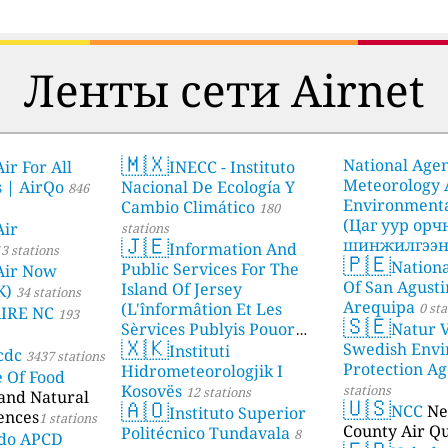
Ленты сети Airnet
🇲🇽
National Age
ir For All
INECC - Instituto
Meteorology
s | AirQo
Nacional De Ecología Y
846
Environmenta
Cambio Climático
180
(Цаг уур ор
Air
stations
🇯🇪
шинжилгээни
Information And
3 stations
🇵🇪
Nationa
stations
Public Services For The
Air Now
Of San Agusti
Island Of Jersey
K)
34 stations
Arequipa
(L'înformâtion Et Les
0 sta
AIRE NC
193
🇸🇪
Sèrvices Publyis Pouor
Natur V
🇽🇰
I'Île Dé Jèrri)
Swedish Envi
Instituti
2 stations
cdc
3437 stations
Protection A
Hidrometeorologjik I
e Of Food
Kosovës
stations
12 stations
 and Natural
🇺🇸
🇦🇴
NCC
Ne
Instituto Superior
ences
1 stations
County Air Qu
Politécnico Tundavala
8
ado APCD