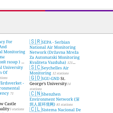
🇸🇷
ncy For
SEPA - Serbian
 And
National Air Monitoring
l Monitoring
Network (Državna Mreža
чны
Za Automatski Monitoring
й газар )
Kvaliteta Vazduha)
21
121
🇸🇨
l University
Seychelles Air
stations
n Of
Monitoring
12 stations
🇬🇩
tions
SGU-GND
St.
årdsverket -
George’s University
14
ronmental
stations
🇨🇳
gency
71
Shenzhen
Environment Network (深
w Castle
圳人居环境网)
81 stations
🇨🇱
ality
5 stations
Sistema Nacional De