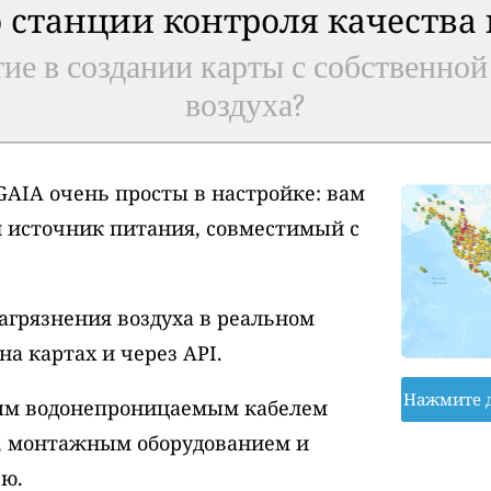
 станции контроля качества
ие в создании карты с собственной
воздуха?
AIA очень просты в настройке: вам
и источник питания, совместимый с
агрязнения воздуха в реальном
а картах и через API.
Нажмите 
вым водонепроницаемым кабелем
, монтажным оборудованием и
ю.