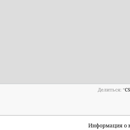
Делиться: “
CS
Информация о к