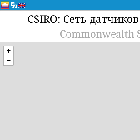
CSIRO: Сеть датчико
Commonwealth Sci
+
−